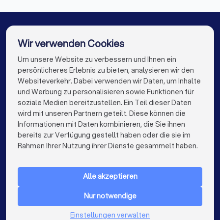
Diese Fragen sollten Sie stellen
Rechtsanwälte in Sigmaringen
Rechtsanwälte in Markdorf
Wir verwenden Cookies
✓
Haben Sie Erfahrung mit ähnlichen Fällen?
Rechtsanwälte in Spaichingen
Um unsere Website zu verbessern und Ihnen ein
Die besten Rechtsanwälte für Sie
persönlicheres Erlebnis zu bieten, analysieren wir den
✓
Rechtsanwälte in Berlin
Rechtsanwälte in Hamburg
Wie schätzen Sie meine Erfolgsaussichten ein?
Websiteverkehr. Dabei verwenden wir Daten, um Inhalte
info@trustlocal.de
und Werbung zu personalisieren sowie Funktionen für
Rechtsanwälte in München
Rechtsanwälte in Köln
✓
soziale Medien bereitzustellen. Ein Teil dieser Daten
Welche Strategie empfehlen Sie?
wird mit unseren Partnern geteilt. Diese können die
Rechtsanwälte in Frankfurt am Main
Informationen mit Daten kombinieren, die Sie ihnen
✓
Mit welchen Kosten muss ich insgesamt rechnen
bereits zur Verfügung gestellt haben oder die sie im
Rechtsanwälte in Stuttgart
keyboard_arrow_down
(Anwaltskosten, Gerichtskosten, Risiko der
FÜR PRIVATPERSONEN
Rahmen Ihrer Nutzung ihrer Dienste gesammelt haben.
Gegenseite)?
Rechtsanwälte in Düsseldorf
keyboard_arrow_down
FÜR FIRMEN
✓
Gibt es Fristen, die ich beachten muss?
Rechtsanwälte in Dortmund
Alle akzeptieren
keyboard_arrow_down
ÜBER TRUSTLOCAL
Rechtsanwälte in Essen
Rechtsanwälte in Bremen
Nur notwendige
✓
LAND
Wie läuft die Kommunikation ab und wie schnell
Niederlande
kann ich mit Antworten rechnen?
Rechtsanwälte in Nürnberg
Einstellungen verwalten
Belgien