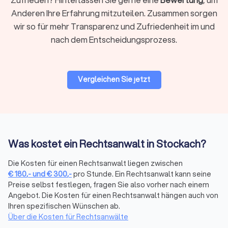
Anderen Ihre Erfahrung mitzuteilen. Zusammen sorgen
Regionale oder überregionale Suche
wir so für mehr Transparenz und Zufriedenheit im und
Für viele Mandate ist ein Anwalt in Ihrer Nähe praktisch,
nach dem Entscheidungsprozess.
insbesondere wenn persönliche Treffen oder
Gerichtstermine vor Ort anstehen. Bei hochspezialisierten
Fragen kann auch ein überregionaler Experte sinnvoll sein, da
viel Kommunikation heute digital abläuft.
Vergleichen Sie jetzt
Bewertungen prüfen
Bei Trustlocal finden Sie alle relevanten Bewertungen
gebündelt an einem Ort. Wir sammeln
Was kostet ein Rechtsanwalt in Stockach?
Mandantenbewertungen von verschiedenen Plattformen und
fassen sie in einem übersichtlichen Trustlocal Score
Die Kosten für einen Rechtsanwalt liegen zwischen
zusammen. So sehen Sie auf einen Blick, wie andere
€
180
,-
und
€
300
,-
pro Stunde. Ein Rechtsanwalt kann seine
Mandanten die Kommunikation, Erfolgsquote und Betreuung
Preise selbst festlegen, fragen Sie also vorher nach einem
bewerten, ohne verschiedene Websites durchsuchen zu
Angebot. Die Kosten für einen Rechtsanwalt hängen auch von
müssen.
Ihren spezifischen Wünschen ab.
Über die Kosten für Rechtsanwälte