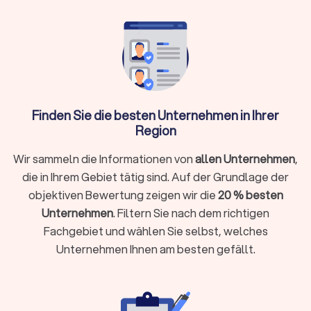
Wann brauche ich überhaupt einen
Rechtsanwalt?
Sie müssen nicht bei jedem rechtlichen Anliegen sofort einen
Anwalt einschalten. Bei kleineren Fragen hilft oftmals die
Erstberatung bei einer Verbraucherzentrale oder eine
gezielte Online-Recherche. Ein Rechtsanwalt unterstützt Sie
Finden Sie die besten Unternehmen in Ihrer
ganz gezielt, wenn:
Region
Sie kurzfristig eine Frist wahren müssen (zum Beispiel bei
Wir sammeln die Informationen von
allen Unternehmen
,
einer Kündigungsschutzklage innerhalb von drei Wochen)
die in Ihrem Gebiet tätig sind. Auf der Grundlage der
Ihr Fall rechtlich komplex ist und spezielles Fachwissen
objektiven Bewertung zeigen wir die
20 % besten
erfordert
Unternehmen
. Filtern Sie nach dem richtigen
Sie eine gerichtliche Vertretung brauchen oder eine Klage
Fachgebiet und wählen Sie selbst, welches
ansteht
Unternehmen Ihnen am besten gefällt.
Sie einen Vertrag prüfen oder aufsetzen möchten (etwa
Mietvertrag, Kaufvertrag oder Arbeitsvertrag)
Ihr Anliegen mit hohen finanziellen oder persönlichen
Risiken verbunden ist