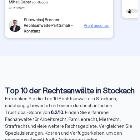
Mihail Capar
vor Google
überdurchschnittliches soziales Engagement und wie
12.03.2026
professionell und beruhigend er die Kommunikation mit
meiner Familie gestaltet hat, die sich ebenso in guten
Stirnweiss | Brenner
Händen aufgenommen gefühlt hat. Man fühlt sich bei
Rechtsanwälte PartG mbB -
Profil ansehen
ihm nicht nur als Aktennummer, sondern als Mensch
Konstanz
verstanden. In Herrn Pantzer haben wir nicht nur einen
guten Anwalt, sondern auch einen neuen Freund der
Familie gefunden, absolute Empfehlung!!
Top 10 der Rechtsanwälte in Stockach
Entdecken Sie die Top 10 Rechtsanwälte in Stockach,
unabhängig bewertet mit einem durchschnittlichen
Trustlocal-Score von
8.2/10
. Finden Sie erfahrene
Fachanwälte für Arbeitsrecht, Familienrecht, Mietrecht,
Strafrecht und viele weitere Rechtsgebiete. Vergleichen Sie
Spezialisierungen, Kosten und Verfügbarkeiten, um den