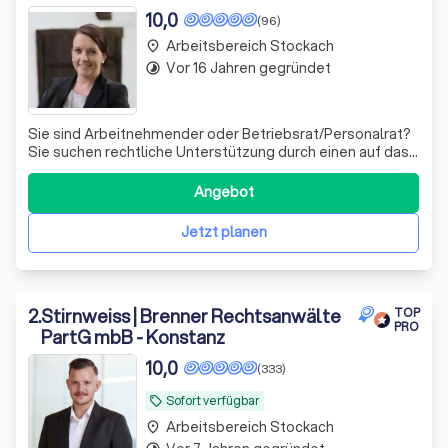
10,0
(96)
Arbeitsbereich Stockach
place
Vor 16 Jahren gegründet
timelapse
Sie sind Arbeitnehmender oder Betriebsrat/Personalrat?
Sie suchen rechtliche Unterstützung durch einen auf das
Arbeitsrecht spezialisierten Anwalt? Sie suchen einen
Anwalt, der sich auf die Vertretung von Arbeitnehmenden
Angebot
und Betriebsräten spezialisiert hat und sich damit in
seinem Fachgebiet auskenn
Jetzt planen
2
.
Stirnweiss | Brenner Rechtsanwälte
TOP
PRO
PartG mbB - Konstanz
10,0
(333)
Sofort verfügbar
local_offer
Arbeitsbereich Stockach
place