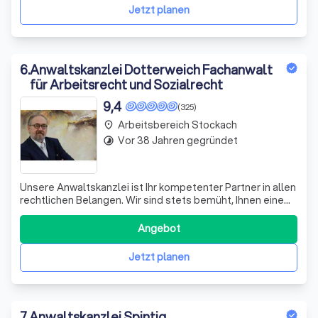
Gründer und leitender Rechtsa
Jetzt planen
6
.
Anwaltskanzlei Dotterweich Fachanwalt
für Arbeitsrecht und Sozialrecht
9,4
(325)
Arbeitsbereich Stockach
place
Vor 38 Jahren gegründet
timelapse
Unsere Anwaltskanzlei ist Ihr kompetenter Partner in allen
rechtlichen Belangen. Wir sind stets bemüht, Ihnen eine
umfassende und individuelle Beratung zu bieten. Unser
Team besteht aus erfahrenen Rechtsanwälten und
Angebot
engagierten Mitarbeitern, die sich mit Leidenschaft für
Ihre Anliegen einsetzen. Wir
Jetzt planen
7
.
Anwaltskanzlei Spintig