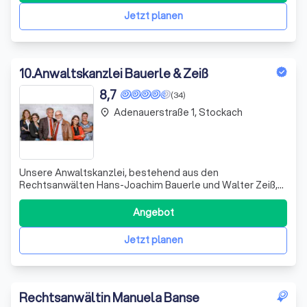
fortlaufende fachliche Fortbild
Jetzt planen
10
.
Anwaltskanzlei Bauerle & Zeiß
8,7
(34)
Adenauerstraße 1, Stockach
place
Unsere Anwaltskanzlei, bestehend aus den
Rechtsanwälten Hans-Joachim Bauerle und Walter Zeiß,
ist in Konstanz ansässig und bietet eine breite Palette an
juristischen Dienstleistungen an. Mit Fachanwälten für
Angebot
Familienrecht und Miet- und Wohnungseigentumsrecht in
unserem Team sind wir in der Lage, ein
Jetzt planen
Rechtsanwältin Manuela Banse