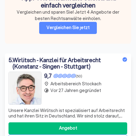
einfach vergleichen
Vergleichen und sparen Sie! Jetzt 4 Angebote der
besten Rechtsanwälte einholen.
Vergleichen Sie jetzt
5
.
Wirlitsch - Kanzlei für Arbeitsrecht
(Konstanz - Singen - Stuttgart)
9,7
(50)
Arbeitsbereich Stockach
place
Vor 27 Jahren gegründet
timelapse
Unsere Kanzlei Wirlitsch ist spezialisiert auf Arbeitsrecht
und hat ihren Sitz in Deutschland. Wir sind stolz darauf,
dass alle unsere Rechtsanwälte in der Bundesrepublik
Deutschland zugelassen sind und Mitglieder der
Angebot
zuständigen Rechtsanwaltskammer Freiburg sind. Unser