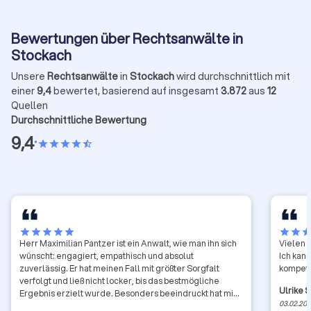
Bewertungen über Rechtsanwälte in
Stockach
Unsere
Rechtsanwälte
in
Stockach
wird durchschnittlich mit
einer
9,4
bewertet, basierend auf insgesamt
3.872
aus
12
Quellen
Durchschnittliche Bewertung
9,4
•
star
star
star
star
star_half
star
star
star
star
star
star
star
sta
Herr Maximilian Pantzer ist ein Anwalt, wie man ihn sich
Vielen 
wünscht: engagiert, empathisch und absolut
Ich kann
zuverlässig. Er hat meinen Fall mit größter Sorgfalt
kompete
verfolgt und ließ nicht locker, bis das bestmögliche
Ulrike 
Ergebnis erzielt wurde. Besonders beeindruckt hat mich
03.02.20
(und sogar die Suchtberatung der JVA Bruchsal!) sein