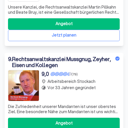
Unsere Kanzlei, die Rechtsanwaltskanzlei Martin Pillkahn
und Beate Bruy, ist eine Gesellschaft bürgerlichen Rechts,
die sich durch Kompetenz und Professionalität
auszeichnet. Wir sind eine Sozietät von zwei
Angebot
Rechtsanwälten mit vier Fachanwaltschaften und einem
fachkundigen Sekretariat. Unser Team ist
Jetzt planen
9
.
Rechtsanwaltskanzlei Mussgnug, Zeyher,
Eisen und Kollegen
9,0
(79)
Arbeitsbereich Stockach
place
Vor 33 Jahren gegründet
timelapse
Die Zufriedenheit unserer Mandanten ist unser oberstes
Ziel. Eine besondere Nähe zum Mandanten ist uns wichtig
und bietet eine gute Basis für die vertrauensvolle und
erfolgreiche Zusammenarbeit. Eine fundierte und
Angebot
bedarfsgerechte Beratung gewährleisten wir durch eine