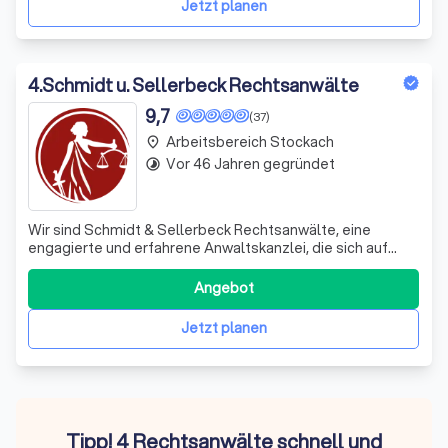
Jetzt planen
4
.
Schmidt u. Sellerbeck Rechtsanwälte
9,7
(37)
Arbeitsbereich Stockach
place
Vor 46 Jahren gegründet
timelapse
Wir sind Schmidt & Sellerbeck Rechtsanwälte, eine
engagierte und erfahrene Anwaltskanzlei, die sich auf
verschiedene Rechtsgebiete spezialisiert hat. Wir bieten
umfassende Beratung und Vertretung in Familienrecht,
Angebot
Verkehrsrecht, Arbeitsrecht, Strafrecht, Erbrecht und
Handels- und Gesellschaftsrecht.
Jetzt planen
Tipp! 4 Rechtsanwälte schnell und