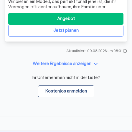
Wir bieten ein Modell, das perfekt für all jene ist, die ihr
Vermögen effizienter aufbauen, ihre Familie über
Generationen hinweg finanziell absichern und
wirtschaftliche Risiken minimieren möchten. Unser Modell
Angebot
ist ideal für gutverdienende Sportler, kreative Künstler,
talentierte Freiberufler und r
Jetzt planen
Aktualisiert: 09.08.2026 um 08:01
info
keyboard_arrow_down
Weitere Ergebnisse anzeigen
Ihr Unternehmen nicht in der Liste?
Kostenlos anmelden