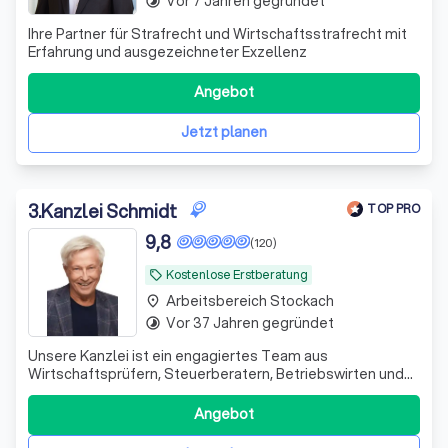
Vor 7 Jahren gegründet
timelapse
Ihre Partner für Strafrecht und Wirtschaftsstrafrecht mit
Erfahrung und ausgezeichneter Exzellenz
Angebot
Jetzt planen
3
.
Kanzlei Schmidt
TOP PRO
9,8
(120)
Kostenlose Erstberatung
local_offer
Arbeitsbereich Stockach
place
Vor 37 Jahren gegründet
timelapse
Unsere Kanzlei ist ein engagiertes Team aus
Wirtschaftsprüfern, Steuerberatern, Betriebswirten und
Fachanwälten. Seit 1995 unterstützen wir unsere
Mandanten erfolgreich in schwierigen Finanzsituationen.
Angebot
Wir sehen uns nicht nur als Ansprechpartner, sondern auch
als Ratgeber und Umsetzer von Lösungen.