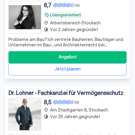
8,7
(9)
Lösungsorientiert
local_offer
Arbeitsbereich Stockach
place
Vor 2 Jahren gegründet
timelapse
Probleme am Bau? Ich vertrete Bauherren, Bauträger und
Unternehmen im Bau-, und Architektenrecht bei
Baumängeln, Bauverzögerungen sowie Gewährleistungs-
und Vergütungsansprüchen
Angebot
Jetzt planen
Dr. Lohner - Fachkanzlei für Vermögensschutz
8,5
(5)
Am Stadtgarten 8, Stockach
place
Vor 25 Jahren gegründet
timelapse