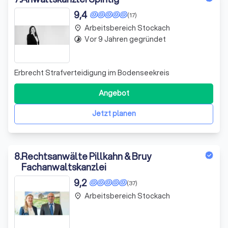
9,4
(17)
Arbeitsbereich Stockach
place
Vor 9 Jahren gegründet
timelapse
Erbrecht Strafverteidigung im Bodenseekreis
Angebot
Jetzt planen
8
.
Rechtsanwälte Pillkahn & Bruy
Fachanwaltskanzlei
9,2
(37)
Arbeitsbereich Stockach
place