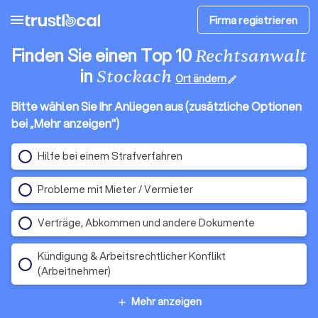
menu
Firma registrieren
Finden Sie einen Top 10
Rechtsanwalt
in
Stockach
Ort ändern
edit
Bitte wählen Sie Ihr Anliegen aus (zusätzliche Optionen
bei „Mehr anzeigen")
Hilfe bei einem Strafverfahren
Probleme mit Mieter / Vermieter
Verträge, Abkommen und andere Dokumente
Kündigung & Arbeitsrechtlicher Konflikt
(Arbeitnehmer)
Mehr anzeigen
add