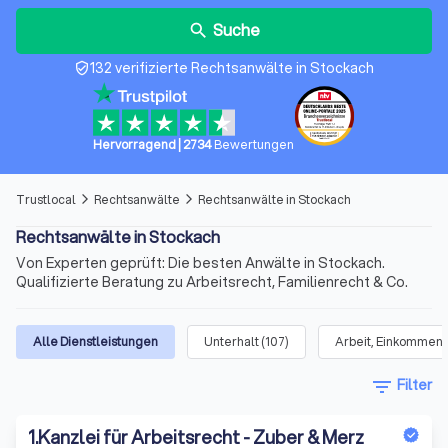
Suche
search
132 verifizierte Rechtsanwälte in Stockach
verified_user
Hervorragend
|
2734
Bewertungen
Trustlocal
Rechtsanwälte
Rechtsanwälte in Stockach
arrow_forward_ios
arrow_forward_ios
Rechtsanwälte in Stockach
Von Experten geprüft: Die besten Anwälte in Stockach.
Qualifizierte Beratung zu Arbeitsrecht, Familienrecht & Co.
Alle Dienstleistungen
Unterhalt
(
107
)
Arbeit, Einkommen 
filter_list
Filter
1
.
Kanzlei für Arbeitsrecht - Zuber & Merz