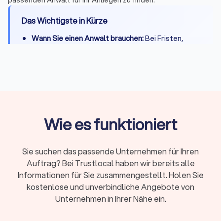
passenden Anwalt für Ihr Anliegen zu finden.
Das Wichtigste in Kürze
Wann Sie einen Anwalt brauchen:
Bei Fristen,
komplexen Fällen, Gerichtsverfahren oder hohen
Risiken
Erstberatung:
Gesetzlich begrenzt auf maximal
226,10 Euro, viele Kanzleien bieten 15-20 Minuten
kostenlos
Fachanwalt:
24 Spezialisierungen in Deutschland,
Wie es funktioniert
nachgewiesene Expertise durch Fortbildungen
Kosten:
RVG-Gebühren, Stundensätze (180-350
Sie suchen das passende Unternehmen für Ihren
Euro) oder Pauschalpreise je nach Fall
Auftrag? Bei Trustlocal haben wir bereits alle
Rechtsschutz:
Prüfen Sie Versicherungsschutz
Informationen für Sie zusammengestellt. Holen Sie
oder Prozesskostenhilfe bei geringem
kostenlose und unverbindliche Angebote von
Einkommen
Unternehmen in Ihrer Nähe ein.