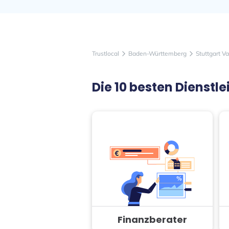
Trustlocal
Baden-Württemberg
Stuttgart V
arrow_forward_ios
arrow_forward_ios
Die 10 besten Dienst
Finanzberater