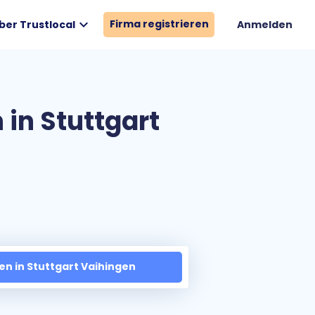
expand_more
Firma registrieren
ber Trustlocal
Anmelden
in Stuttgart
en in Stuttgart Vaihingen