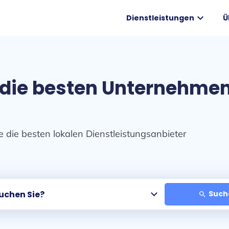
expand_more
Dienstleistungen
Ü
 die besten Unternehmen 
e die besten lokalen Dienstleistungsanbieter
Such
search