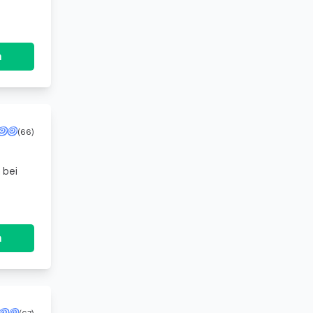
n
(66)
 bei
n
(67)