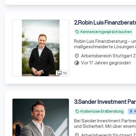
2
.
Robin Luis Finanzbera
Kennenlerngespräch buchen
local_offer
Robin Luis Finanzberatung – u
maßgeschneiderte Lösungen un
Arbeitsbereich Stuttgart 
place
Vor 17 Jahren gegründet
timelapse
10
photo_size_select_actual
3
.
Sander Investment Pa
Kostenlose Erstberatung
A
local_offer
Bei Sander Investment Partners
und Sicherheit. Mit über ein
aus Experten bieten wir maßge
Arbeitsbereich Stuttgart 
place