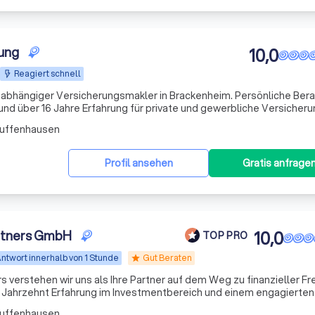
tung
10,0
Reagiert schnell
nabhängiger Versicherungsmakler in Brackenheim. Persönliche Bera
d über 16 Jahre Erfahrung für private und gewerbliche Versicheru
Zuffenhausen
Profil ansehen
Gratis anfrage
rtners GmbH
10,0
TOP PRO
ntwort innerhalb von 1 Stunde
Gut Beraten
star
 verstehen wir uns als Ihre Partner auf dem Weg zu finanzieller Fre
em Jahrzehnt Erfahrung im Investmentbereich und einem engagierte
schneiderte Anlagestrategien, die perfekt auf Ihre individuellen B
Zuffenhausen