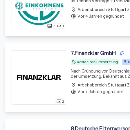
laufenden Verträge zu reduzie
Arbeitsbereich Stuttgart 
place
Vor 4 Jahren gegründet
timelapse
7
1
photo_size_select_actual
videocam
7
.
Finanzklar GmbH
Kostenlose Erstberatung
R
local_offer
Nach Gründung von Deutschland
der Umsetzung. Bekannt aus Z
Arbeitsbereich Stuttgart 
place
Vor 7 Jahren gegründet
timelapse
2
photo_size_select_actual
8
.
Deutsche Elternvorso