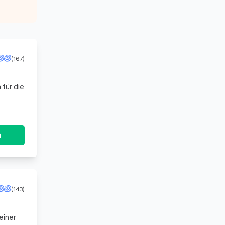
(167)
 für die
n
(143)
einer