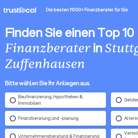
Die besten 11000+ Finanzberater
für Sie
Finden Sie einen Top 10
in
Finanzberater
Stutt
Zuffenhausen
Bitte wählen Sie Ihr Anliegen aus.
Baufinanzierung, Hypotheken &
Gelda
Immobilien
Finanzberatung und -planung
Alters
Versic
Unternehmensberatung & Finanzierung