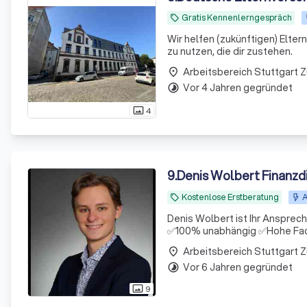
Gratis Kennenlerngespräch
local_offer
Wir helfen (zukünftigen) Elte
zu nutzen, die dir zustehen.
Arbeitsbereich Stuttgart 
place
Vor 4 Jahren gegründet
timelapse
4
photo_size_select_actual
9
.
Denis Wolbert Finanzd
Kostenlose Erstberatung
A
local_offer
Denis Wolbert ist Ihr Anspre
✅100% unabhängig ✅Hohe Fac
Arbeitsbereich Stuttgart 
place
Vor 6 Jahren gegründet
timelapse
9
photo_size_select_actual