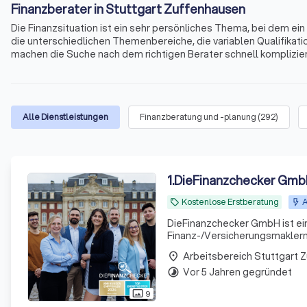
Finanzberater in Stuttgart Zuffenhausen
Die Finanzsituation ist ein sehr persönliches Thema, bei dem e
die unterschiedlichen Themenbereiche, die variablen Qualifikati
machen die Suche nach dem richtigen Berater schnell kompliziert
Immobilienfinanzierungen, Geldanlagen, Altersvorsorge und viele
Zuffenhausen und Umgebung.
Alle Dienstleistungen
Finanzberatung und -planung
(
292
)
1
.
DieFinanzchecker Gm
Kostenlose Erstberatung
A
local_offer
DieFinanzchecker GmbH ist ei
Finanz-/Versicherungsmaklern 
und zielorientierte Produkte a
Arbeitsbereich Stuttgart 
place
sind uns
Vor 5 Jahren gegründet
timelapse
9
photo_size_select_actual