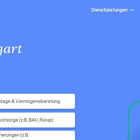
Dienstleistungen
gart
nlage & Vermögensberatung
vorsorge (z.B. BAV, Rürup)
herungen (z.B.