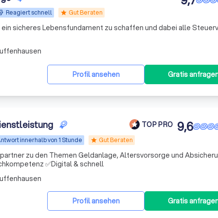
9,7
Reagiert schnell
Gut Beraten
star
rn ein sicheres Lebensfundament zu schaffen und dabei alle Steuerv
Zuffenhausen
Profil ansehen
Gratis anfrage
ienstleistung
9,6
TOP PRO
ntwort innerhalb von 1 Stunde
Gut Beraten
star
chpartner zu den Themen Geldanlage, Altersvorsorge und Absicheru
hkompetenz ✅Digital & schnell
Zuffenhausen
Profil ansehen
Gratis anfrage