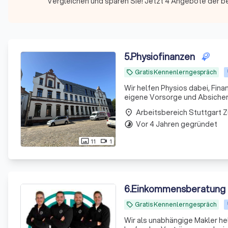
Vergleichen und sparen Sie! Jetzt 4 Angebote der b
5
.
Physiofinanzen
Gratis Kennenlerngespräch
local_offer
Wir helfen Physios dabei, Fina
eigene Vorsorge und Absicheru
Arbeitsbereich Stuttgart 
place
Vor 4 Jahren gegründet
timelapse
11
1
photo_size_select_actual
videocam
6
.
Einkommensberatung
Gratis Kennenlerngespräch
local_offer
Wir als unabhängige Makler he