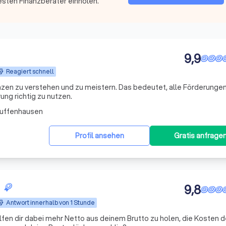
esten Finanzberater einholen.
9,9
Reagiert schnell
nzen zu verstehen und zu meistern. Das bedeutet, alle Förderungen
ng richtig zu nutzen.
Zuffenhausen
Profil ansehen
Gratis anfrage
9,8
Antwort innerhalb von 1 Stunde
lfen dir dabei mehr Netto aus deinem Brutto zu holen, die Kosten d