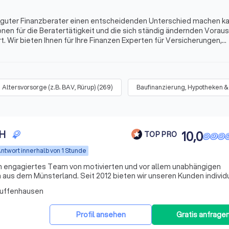
in guter Finanzberater einen entscheidenden Unterschied machen k
onen für die Beratertätigkeit und die sich ständig ändernden Vora
. Wir bieten Ihnen für Ihre Finanzen Experten für Versicherungen,
s mehr. Finden Sie jetzt mit Trustlocal den besten Finanzberater i
Altersvorsorge (z.B. BAV, Rürup)
(
269
)
Baufinanzierung, Hypotheken &
bH
10,0
TOP PRO
ntwort innerhalb von 1 Stunde
n engagiertes Team von motivierten und vor allem unabhängigen
aus dem Münsterland. Seit 2012 bieten wir unseren Kunden individ
n, wobei wir den Fokus auf Transparenz und Verständlichkeit setzen
Zuffenhausen
Profil ansehen
Gratis anfrage