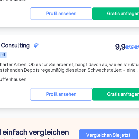
Profil ansehen
Gratis anfrage
l Consulting
9,9
ell
arter Arbeit. Ob es für Sie arbeitet, hängt davon ab, wie es strukturi
estehenden Depots regelmäßig dieselben Schwachstellen: – eine
Zusammensetzung, die aus einzelnen Empfehlungen gewachse
Zuffenhausen
Profil ansehen
Gratis anfrage
d einfach vergleichen
Vergleichen Sie jetzt