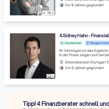
Vor 8 Jahren gegründet
timelapse
6
3
photo_size_select_actual
videocam
4
.
Sidney Hahn - Financia
Akademiker
Reagiert schn
local_offer
Ihr Vermögen ist das Ergebnis h
In der Praxis zeigen sich bei b
Arbeitsbereich Stuttgart 
place
Vor 6 Jahren gegründet
timelapse
2
photo_size_select_actual
Tipp! 4 Finanzberater schnell un