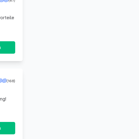
orteile
n
(168)
ng!
n