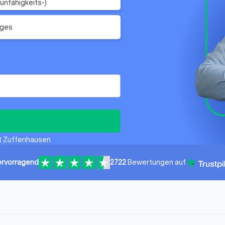
unfähigkeits-)
iges
rt Zuffenhausen
rvorragend
2722
Bewertungen auf