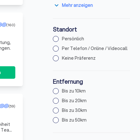
expand_more
Mehr anzeigen
(160)
Standort
Persönlich
tung,
ngen.
Per Telefon / Online / Videocall
Keine Präferenz
n
Entfernung
Bis zu 10km
Bis zu 20km
(59)
Bis zu 30km
Bis zu 50km
iheit
n Team
edü