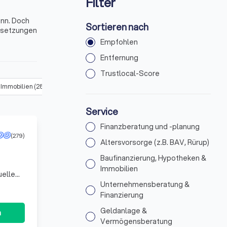
Filter
ann. Doch
Sortieren nach
ussetzungen
Empfohlen
n Stuttgart
Entfernung
Trustlocal-Score
 Immobilien
(
283
)
Unternehmensberatung & Finanzierung
(
288
)
Service
Finanzberatung und -planung
(279)
Altersvorsorge (z.B. BAV, Rürup)
Baufinanzierung, Hypotheken &
Immobilien
uelle
. Wir
Unternehmensberatung &
Finanzierung
Geldanlage &
n
Vermögensberatung