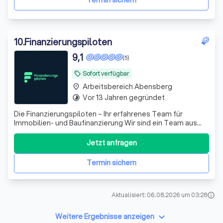
Termin sichern
10
.
Finanzierungspiloten
9,1
(5)
Sofort verfügbar
local_offer
Arbeitsbereich Abensberg
place
Vor 13 Jahren gegründet
timelapse
Die Finanzierungspiloten – Ihr erfahrenes Team für
Immobilien- und Baufinanzierung Wir sind ein Team aus
Immobiliendarlehensvermittlern, Energieberatern,
Architekten, Bauingenieuren und Handwerksmeistern – mit
Jetzt anfragen
über 15 Jahren praktischer Erfahrung im Bau- und
Immobilienbereich. Unser Angebot: - Ve
Termin sichern
Aktualisiert: 06.08.2026 um 03:28
info
keyboard_arrow_down
Weitere Ergebnisse anzeigen