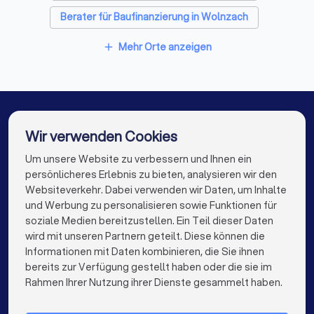
Berater für Baufinanzierung in Wolnzach
Berater für Baufinanzierung in Regensburg
Mehr Orte anzeigen
add
Berater für Baufinanzierung in Lappersdorf
Berater für Baufinanzierung in Neutraubling
Berater für Baufinanzierung in Ingolstadt
Wir verwenden Cookies
Berater für Baufinanzierung in Essenbach
Um unsere Website zu verbessern und Ihnen ein
Die besten Berater für Baufinanzierung für Sie
persönlicheres Erlebnis zu bieten, analysieren wir den
Berater für Baufinanzierung in Berlin
Websiteverkehr. Dabei verwenden wir Daten, um Inhalte
info@trustlocal.de
und Werbung zu personalisieren sowie Funktionen für
Berater für Baufinanzierung in Hamburg
soziale Medien bereitzustellen. Ein Teil dieser Daten
wird mit unseren Partnern geteilt. Diese können die
Berater für Baufinanzierung in München
Informationen mit Daten kombinieren, die Sie ihnen
bereits zur Verfügung gestellt haben oder die sie im
Berater für Baufinanzierung in Köln
keyboard_arrow_down
FÜR PRIVATPERSONEN
Rahmen Ihrer Nutzung ihrer Dienste gesammelt haben.
Berater für Baufinanzierung in Frankfurt am Main
keyboard_arrow_down
FÜR FIRMEN