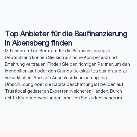
Top Anbieter für die Baufinanzierung
in Abensberg finden
Mit unseren Top Beratern für die Baufinanzierung in
Deutschland können Sie sich auf hohe Kompetenz und
Erfahrung vertrauen. Finden Sie den richtigen Partner, um den
Immobilienkauf oder den Grundstückskauf zu planen und zu
verwirklichen. Auch die Anschlussfinanzierung, die
Umschuldung oder die Kapitalbeschaffung ist bei den auf
Trustlocal gelisteten Experten in sicheren Händen. Durch
echte Kundenbewertungen erhalten Sie zudem schon im
Vorfeld einen Eindruck von den angebotenen Leistungen der
besten ihres Fachs, die mit einem durchschnittlichen
Trustlocal-Score von 8.3 bewertet wurden. So finden Sie
unkompliziert unabhängige Berater für die Baufinanzierung in
Abensberg und Umgebung.