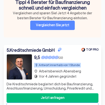
Tipp! 4 Berater für Baufinanzierung
schnell und einfach vergleichen
Vergleichen und sparen Sie! Jetzt 4 Angebote der
besten Berater für Baufinanzierung einholen.
Vergleichen Sie jetzt
5
.
Kreditschmiede GmbH
TOP PRO
9,5
(22)
Antwort innerhalb von 1 Stunde
Arbeitsbereich Abensberg
place
Vor 4 Jahren gegründet
timelapse
Die Kreditschmiede begleitet dich bei Baufinanzierung,
Anschlussfinanzierung, Umschuldung, Privatkredit und
Kapitalanlagen – ehrlich, verständlich und mit Blick auf
langfristige Tragbarkeit, Vermögensaufbau und Strategie.
Jetzt anfragen