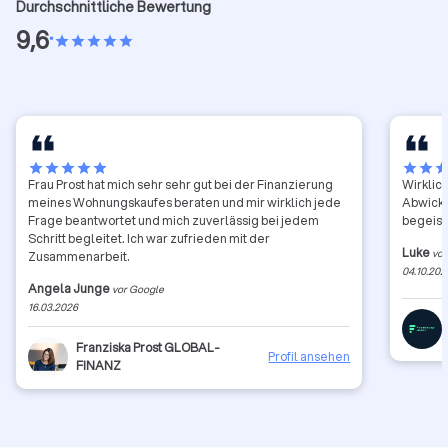
Durchschnittliche Bewertung
9,6
•
star
star
star
star
star
star
star
star
star
star
star
star
sta
Frau Prost hat mich sehr sehr gut bei der Finanzierung
Wirklich
meines Wohnungskaufes beraten und mir wirklich jede
Abwicklu
Frage beantwortet und mich zuverlässig bei jedem
begeist
Schritt begleitet. Ich war zufrieden mit der
Luke
vor
Zusammenarbeit.
04.10.202
Angela Junge
vor Google
16.03.2026
Franziska Prost GLOBAL-
Profil ansehen
FINANZ