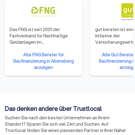
Das FNG ist seit 2001 der
gut beraten ist eine 
Fachverband für Nachhaltige
Initiative der
Geldanlagen im
Versicherungswirts
deutschsprachigen Raum (D, AT,
verfolgt das Ziel, di
CH). Zu unseren rund 200 FNG-
Alle FNG Berater für
Weiterbildungsaktiv
Alle Gut Berate 
Mitgliedern zählen Banken,
Baufinanzierung in Abensberg
Branche aufzuzeige
Baufinanzierung 
Kapitalanlagegesellschaften,
anzeigen
Professionalisierun
anzeig
Ratingagenturen,
vertrieblich Tätigen
Finanzberater:innen,
Bereits 2014 hatten
wissenschaftliche Institutionen,
Verbände der
Versicherungen, NGOs und
Versicherungswirts
Privatpersonen. Das FNG fördert
Initiative gut berate
den Dialog und
Regelmäßige Weite
Das denken andere über Trustlocal
Informationsaustausch zwischen
vertrieblich Tätigen
Suchen Sie nach den besten Unternehmen an Ihrem
Wirtschaft, Wissenschaft und
Danach sollten sich
Standort? Sparen Sie sich viel Zeit und Suchen. Auf
Politik und setzt sich seit 2001 für
Versicherungsvermi
Trustlocal finden Sie einen passenden Partner in Ihrer Nähe!
verbesserte rechtliche und
regelmäßig in eine