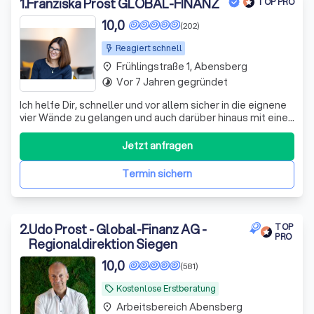
Baufinanzierung in Abensberg.
1
.
Franziska Prost GLOBAL-FINANZ
TOP PRO
10,0
(202)
Reagiert schnell
Frühlingstraße 1, Abensberg
place
Vor 7 Jahren gegründet
timelapse
Ich helfe Dir, schneller und vor allem sicher in die eignene
vier Wände zu gelangen und auch darüber hinaus mit einer
DIN Analyse alle Finanzen im Griff zu haben!
Jetzt anfragen
Termin sichern
2
.
Udo Prost - Global-Finanz AG -
TOP
PRO
Regionaldirektion Siegen
10,0
(581)
Kostenlose Erstberatung
local_offer
Arbeitsbereich Abensberg
place