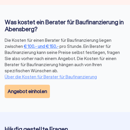
passenden Berater, der die Baufinanzierung, die
Altersvorsorge oder andere Aspekte mit Ihnen zusammen
durchgeht, um Ihre Finanzen auf die bestmögliche Basis zu
Was kostet ein Berater für Baufinanzierung in
bringen.
Abensberg?
Die Kosten für einen Berater für Baufinanzierung liegen
Beratungsaufträge nach Maß
zwischen
€
100
,-
und
€
150
,-
pro Stunde. Ein Berater für
Die Beratung für die Baufinanzierung und andere
Baufinanzierung kann seine Preise selbst festlegen, fragen
Finanzdienstleistung ist immer individuell. Die eigene
Sie also vorher nach einem Angebot. Die Kosten für einen
Finanzsituation und die persönlichen Lebensverhältnisse
Berater für Baufinanzierung hängen auch von Ihren
spielen eine tragende Rolle. Entsprechend möchten Kunden
spezifischen Wünschen ab.
von Finanzberatungen nicht nur einen guten Berater mit
Über die Kosten für Berater für Baufinanzierung
angepassten Finanzlösungen, sondern auch ein versiertes
Gegenüber, das mit Erfahrung, Fachkenntnis und Diskretion
Angebot einholen
überzeugt. Während manchmal eine Onlineberatung
ausreichend sein kann, bietet die persönliche Vorortberatung
weiterführende Möglichkeiten. Durch unsere Bewertungen
von echten Kunden erhalten Sie erste Anhaltspunkte zu
bereits vollzogenen Aufträgen und deren Zufriedenheit.
Informieren Sie sich bei Trustlocal zu passenden Beratern für
Häufig gestellte Fragen