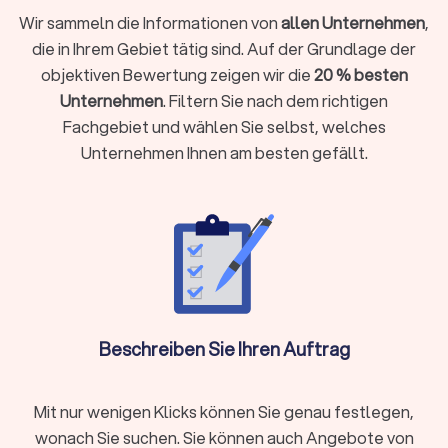
individuell passenden Partner für die Beratung zur
Wir sammeln die Informationen von
allen Unternehmen
,
Baufinanzierung zu finden:
Expertise und Spezialisierung für die Baufinanzierung
die in Ihrem Gebiet tätig sind. Auf der Grundlage der
Qualifikation und Erfahrung
objektiven Bewertung zeigen wir die
20 % besten
Bewertungen für Beratungen
Kosten für die Beratung zur Baufinanzierung
Unternehmen
. Filtern Sie nach dem richtigen
Fachgebiet und wählen Sie selbst, welches
Unternehmen Ihnen am besten gefällt.
Expertise und Spezialisierung für die
Baufinanzierung
Für die Baufinanzierung in Ihrer Nähe gibt es sicherlich
zahlreiche Anbieter. Doch welcher Experte der individuell
richtige ist, zeigt sich in der Kombination aus Ihrem Anliegen
und der Spezialisierung des Beraters. So können Sie mit der
guten Baufinanzierung Zinsen sparen, mit der
Immobilienfinanzierung die Erst- und Folgefinanzierung über
Kredite optimal gestalten, Investitionen für Renovierung und
Beschreiben Sie Ihren Auftrag
Modernisierung planen oder die persönliche
Finanzberatung
mit der Altersvorsorge kombinieren.
Mit nur wenigen Klicks können Sie genau festlegen,
wonach Sie suchen. Sie können auch Angebote von