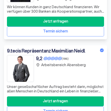
Wir können Kunden in ganz Deutschland finanzieren. Wir
verfügen über 300 Banken als Kooperationspartner, auch
Vollfinanzierung ohne Eigenkapital möglich. Interessant
auch Optimierung Ihrer bestehenden Finanzierungen
Jetzt anfragen
durch Zusammenfassung vorhandener Verbindlichkeiten
mit dem Ziel teils erheblicher R
Termin sichern
9
.
tecis Repräsentanz Maximilian Neidl
9,2
(186)
Arbeitsbereich Abensberg
place
Unser gesellschaftlicher Auftrag besteht darin, möglichst
allen Menschen in Deutschland ein Leben in finanzieller
Freiheit zu ermöglichen. Unser Handeln ist dabei geprägt
durch unsere Moral und Philosophie: Berate so, wie Du
Jetzt anfragen
selbst beraten werden möchtest: aufrichtig, ehrlich,
individuell, gan