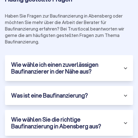
die Baufinanzierung aus Deutschland oder direkt in Ihrer Nähe.
Haben Sie Fragen zur Baufinanzierung in Abensberg oder
Abrechnung der Arbeitszeit bei Beratern für
möchten Sie mehr über die Arbeit der Berater für
Baufinanzierung erfahren? Bei Trustlocal beantworten wir
Baufinanzierung
gerne die am häufigsten gestellten Fragen zum Thema
Die Berechnung der Arbeitszeit kann von Beratern für
Baufinanzierung.
Baufinanzierung ebenso wie das Honorar pro Stunde
individuell festgelegt werden. Die Erstberatung ist bei vielen
Anbietern kostenlos, damit Sie sich einen Eindruck vom
Wie wähle ich einen zuverlässigen
Berater und seinen Leistungen machen können. Darüber
Baufinanzierer in der Nähe aus?
hinaus kann über Beratungsstunden abgerechnet werden
oder eine dauerhafte Betreuung mit festen Honorarsätzen
vereinbart werden. In jedem Fall erhalten Sie jedoch eine
persönliche und individuelle Beratung, die genau auf Ihre
Was ist eine Baufinanzierung?
Wünsche und Bedürfnisse professionell zugeschnitten ist.
Professionelle Beratung für Baufinanzierung
Wie wählen Sie die richtige
Baufinanzierung in Abensberg aus?
mit Trustlocal in Abensberg und Umgebung
Ein guter Berater für Baufinanzierung und Finanzfragen ist