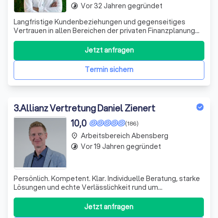
Vor 32 Jahren gegründet
timelapse
Langfristige Kundenbeziehungen und gegenseitiges
Vertrauen in allen Bereichen der privaten Finanzplanung
zeichnen uns aus. Im Bereich Kapitalanlage, Vorsorge und
Finanzierungen. - Wir sind zertifiziert nach DIN 77230 als
Jetzt anfragen
Experten der Finanzanalyse für Privathaushalte - und
arbeiten unabhängig von
Termin sichern
3
.
Allianz Vertretung Daniel Zienert
10,0
(186)
Arbeitsbereich Abensberg
place
Vor 19 Jahren gegründet
timelapse
Persönlich. Kompetent. Klar. Individuelle Beratung, starke
Lösungen und echte Verlässlichkeit rund um
Versicherungen und Vorsorge. Verständlich erklärt. Klar
auf den Punkt. Einfach gut abgesichert
Jetzt anfragen