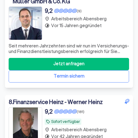
Müller GmbH & Co. KG
9,2
(9)
Arbeitsbereich Abensberg
place
Vor 15 Jahren gegründet
timelapse
Seit mehreren Jahrzehnten sind wir nun im Versicherungs-
und Finanzdienstleistungsbereich erfolgreich für Sie
da. Profitieren auch Sie von unserem Expertenwissen und
optimieren Sie Ihre Finanz- und Vorsorgesituation durch
Jetzt anfragen
unsere bedarfsgerechten Empfehlungen. Gerne prüfen
wir Ihren akuellen Versiche
Termin sichern
8
.
Finanzservice Heinz - Werner Heinz
9,2
(181)
Sofort verfügbar
local_offer
Arbeitsbereich Abensberg
place
Vor 42 Jahren gegründet
timelapse