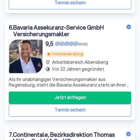
Termin sichern
6
.
Bavaria Assekuranz-Service GmbH
Versicherungsmakler
9,5
(606)
Honorarberatung
star
Arbeitsbereich Abensberg
place
Vor 22 Jahren gegründet
timelapse
Als Ihr unabhängiger Versicherungsmakler aus
Regensburg, steht die Bavaria Assekuranz stets an Ihrer
Seite, um Sie in allen Fragen rund um Versicherung und
Vorsorge zu beraten. Wir verstehen, dass der richtige
Jetzt anfragen
Versicherungsschutz keine Glückssache ist und wir sind
hier, um Ihnen dabei zu helfen, die
Termin sichern
7
.
Continentale, Bezirksdirektion Thomas