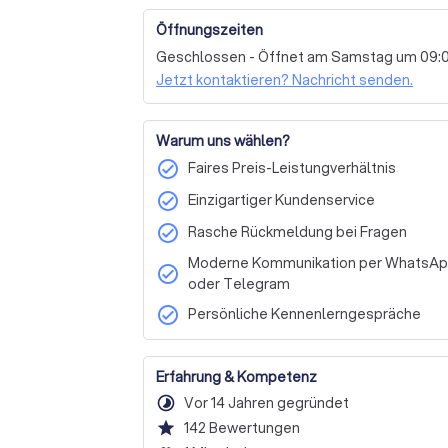
Öffnungszeiten
Geschlossen - Öffnet am Samstag um 09:
Jetzt kontaktieren? Nachricht senden.
Warum uns wählen?
check_circle
Faires Preis-Leistungverhältnis
check_circle
Einzigartiger Kundenservice
check_circle
Rasche Rückmeldung bei Fragen
Moderne Kommunikation per WhatsA
check_circle
oder Telegram
check_circle
Persönliche Kennenlerngespräche
Erfahrung & Kompetenz
timelapse
Vor 14 Jahren gegründet
star
142
Bewertungen