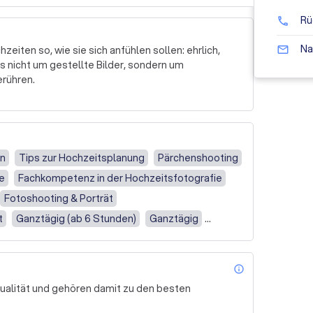
Rü
phone
Na
mail_outline
zeiten so, wie sie sich anfühlen sollen: ehrlich, 
s nicht um gestellte Bilder, sondern um 
rühren.

ie wichtig Sicherheit, Erfahrung und ein klarer Blick 
htigen Moment zurück und bin da, wenn es darauf 
n, in denen ihr euch wirklich wiedererkennt.

en
Tips zur Hochzeitsplanung
Pärchenshooting
keit und eine entspannte Begleitung legt, seid ihr 
ie
Fachkompetenz in der Hochzeitsfotografie
Fotoshooting & Porträt
um ganze Hochzeitsreportagen zu sehen und mehr 
t
Ganztägig (ab 6 Stunden)
Ganztägig
h)mittags
Nur (nach)mittags
Paarbilder
info_outl
Qualität und gehören damit zu den besten