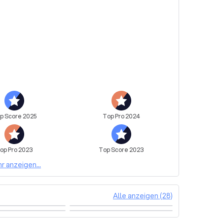
op
Score
2025
Top
Pro
2024
op
Pro
2023
Top
Score
2023
r anzeigen...
Alle anzeigen (28)