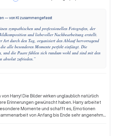
en — von KI zusammengefasst
einen sympathischen und professionellen Fotografen, der
Bildkomposition und liebevoller Nachbearbeitung erstellt.
her Art durch den Tag, organisiert den Ablauf hervorragend
, die alle besonderen Momente perfekt einfängt. Die
, und die Paare fühlen sich rundum wohl und sind mit den
n absolut zufrieden.
”
on Harry! Die Bilder wirken unglaublich natürlich
sere Erinnerungen gewünscht haben. Harry arbeitet
ür besondere Momente und schafft es, Emotionen
usammenarbeit von Anfang bis Ende sehr angenehm
athische Art haben wir uns vor der Kamera jederzeit
tsfotografen absolut weiterempfehlen!