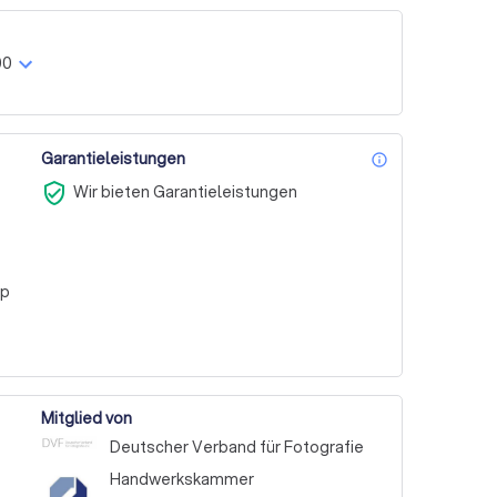
00
Garantieleistungen
info_outl
verified_user
Wir bieten Garantieleistungen
pp
Mitglied von
Deutscher Verband für Fotografie
Handwerkskammer