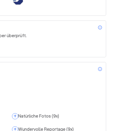
info_outl
er überprüft.
info_outl
+
Natürliche Fotos
(
9
x)
+
Wundervolle Reportage
(
9
x)