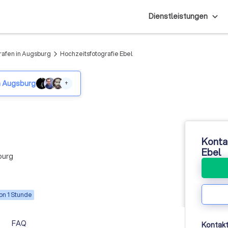
Dienstleistungen
rafen in Augsburg
Hochzeitsfotografie Ebel
arrow_forward_ios
n Augsburg
+
Konta
Ebel
burg
on 1 Stunde
FAQ
Kontakt