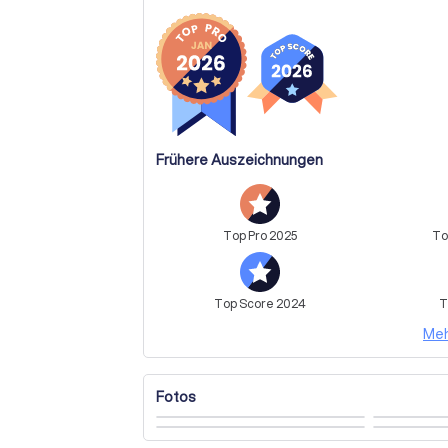
Frühere Auszeichnungen
Top
Pro
2025
T
Top
Score
2024
T
Meh
Fotos