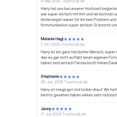
4. Mai 2026
Trustlocal.de
Harry hat uns bei unserer Hochzeit begleit
war super einfach mit ihm und wir konnten un
Änderungen waren für ihn kein Problem und 
Kommunikation super einfach. Er konnte u
Shooting nach der Trauung war auch super. Wir können Harry absolut weiterempfehlen! Vielen
Dank noch mal :)!
Melanie Hagl
1. Okt. 2025
Trustlocal.de
Harry ist ein ganz herzlicher Mensch, super
das es gar nicht auffällt einen eigenen Fot
haben sind einfach Fantastisch! Vielen Dank
Stephanie
26. Jan. 2025
Trustlocal.de
Harry ist mega gut znd locker drauf. Wir hat
betrits gesehen haben wirken sehr natürlich. 
Jenny
17. Juli 2024
Trustlocal.de