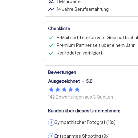
people_outline
1 Mitarbeiter
timeline
14 Jahre Berufserfahrung
Checkliste
E-Mail und Telefon vom Geschäftsinhab
Premium Partner seit über einem Jahr.
Kontodaten verifiziert.
Bewertungen
Ausgezeichnet
•
5,0
142 Bewertungen aus
3 Quellen
Kunden über dieses Unternehmen:
+
Sympathischer Fotograf
(
13
x)
+
Entspanntes Shooting
(
9
x)