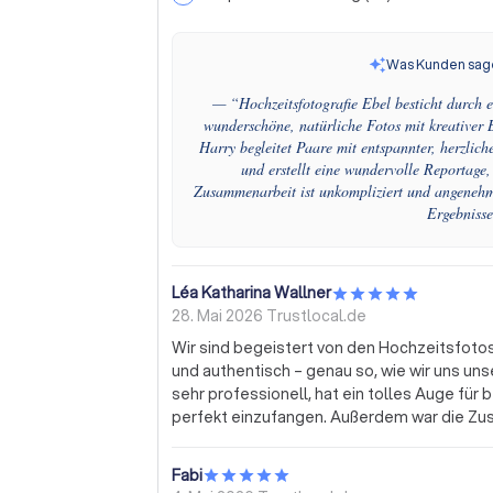
Was Kunden sag
— “
Hochzeitsfotografie Ebel besticht durch 
wunderschöne, natürliche Fotos mit kreativer 
Harry begleitet Paare mit entspannter, herzlic
und erstellt eine wundervolle Reportage
Zusammenarbeit ist unkompliziert und angenehm
Ergebnisse
Léa Katharina Wallner
28. Mai 2026
Trustlocal.de
Wir sind begeistert von den Hochzeitsfotos v
und authentisch – genau so, wie wir uns un
sehr professionell, hat ein tolles Auge f
perfekt einzufangen. Außerdem war die Z
und entspannt. Durch seine ruhige und symp
wohlgefühlt. Wir können Harry als Hochzei
Fabi