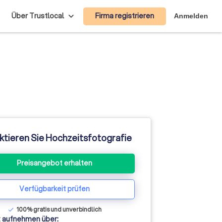
Firma registrieren
Über Trustlocal
Anmelden
ktieren Sie Hochzeitsfotografie
Preisangebot erhalten
Verfügbarkeit prüfen
100% gratis und unverbindlich
check
 aufnehmen über: