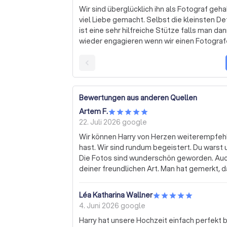
Wir sind überglücklich ihn als Fotograf geh
viel Liebe gemacht. Selbst die kleinsten Details setzt er in Szene. Er geht auf wünsche ein und
ist eine sehr hilfreiche Stütze falls man da
wieder engagieren wenn wir einen Fotograf
Bewertungen aus anderen Quellen
Artem F.
22. Juli 2026
google
Wir können Harry von Herzen weiterempfehlen. Vielen Dank das du unsere Hochzeit b
hast. Wir sind rundum begeistert. Du warst 
Die Fotos sind wunderschön geworden. Auch
deiner freundlichen Art. Man hat gemerkt, d
Dank für die tollen Erinnerungen! Artem und 
Léa Katharina Wallner
4. Juni 2026
google
Harry hat unsere Hochzeit einfach perfekt