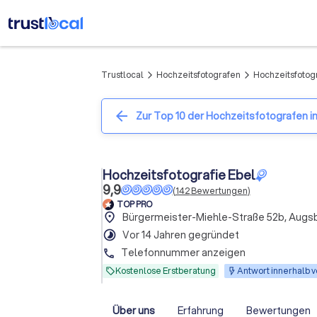
Trustlocal
Hochzeitsfotografen
Hochzeitsfotog
arrow_forward_ios
arrow_forward_ios
arrow_back
Zur Top 10 der Hochzeitsfotografen i
Hochzeitsfotografie Ebel
9,9
(
142
Bewertungen
)
TOP PRO
place
Bürgermeister-Miehle-Straße 52b, Augs
timelapse
Vor 14 Jahren gegründet
Telefonnummer anzeigen
phone
Kostenlose Erstberatung
Antwort innerhalb v
Über uns
Erfahrung
Bewertungen