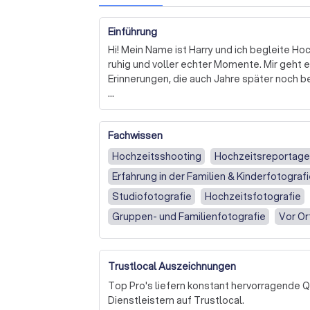
Einführung
Hi! Mein Name ist Harry und ich begleite Hoch
ruhig und voller echter Momente. Mir geht e
Erinnerungen, die auch Jahre später noch be
Seit 2012 begleite ich Hochzeiten und weiß, w
am Hochzeitstag sind. Ich halte mich im ric
Fachwissen
ankommt. So entstehen natürliche Reportage
Hochzeitsshooting
Hochzeitsreportag
Wenn ihr Wert auf Authentizität, Verlässlich
Erfahrung in der Familien & Kinderfotograf
bei mir richtig.

Studiofotografie
Hochzeitsfotografie
Besucht mich gerne auf meiner Homepage 
Gruppen- und Familienfotografie
Vor Or
über mich zu erfahren.

Nachmittags & Abends
Morgens & (Nac
Ich freue mich euch kennenzulernen.

Trustlocal Auszeichnungen
Liebe Grüße

Top Pro's liefern konstant hervorragende 
Harry
Dienstleistern auf Trustlocal.