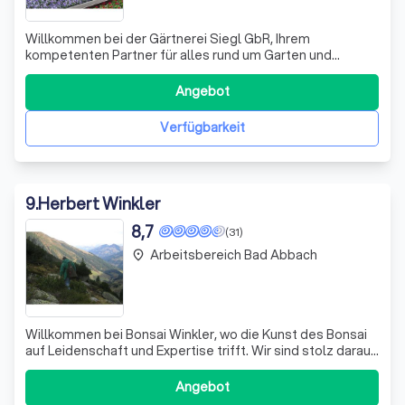
Willkommen bei der Gärtnerei Siegl GbR, Ihrem
kompetenten Partner für alles rund um Garten und
Landschaft! Wir sind leidenschaftliche Gärtner und setzen
uns mit Hingabe dafür ein, Ihre grünen Träume Wirklichkeit
Angebot
werden zu lassen. Ob es sich um die Gestaltung eines
neuen Gartens, die Pflege bestehend
Verfügbarkeit
9
.
Herbert Winkler
8,7
(31)
Arbeitsbereich Bad Abbach
place
Willkommen bei Bonsai Winkler, wo die Kunst des Bonsai
auf Leidenschaft und Expertise trifft. Wir sind stolz darauf,
Ihnen die faszinierende Welt der Yamadori-Bonsai
näherzubringen. Diese einzigartigen Bäume stammen aus
Angebot
der wilden Natur und verkörpern die Schönheit und Stärke