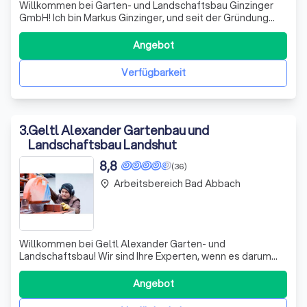
Willkommen bei Garten- und Landschaftsbau Ginzinger
GmbH! Ich bin Markus Ginzinger, und seit der Gründung
meines Unternehmens im Jahr 2020 setze ich alles daran,
Ihre Gartenvisionen in die Realität umzusetzen. Mit über 15
Angebot
Jahren Erfahrung in der Branche und einer Leidenschaft für
den Hausgartenbau,
Verfügbarkeit
3
.
Geltl Alexander Gartenbau und
Landschaftsbau Landshut
8,8
(36)
Arbeitsbereich Bad Abbach
place
Willkommen bei Geltl Alexander Garten- und
Landschaftsbau! Wir sind Ihre Experten, wenn es darum
geht, Ihren Garten in eine persönliche Wohlfühloase zu
verwandeln. Egal, ob Sie einen großen Garten oder einen
Angebot
kleinen Rückzugsort gestalten möchten – wir bieten Ihnen
eine Vielzahl an Möglichkeiten. Von