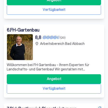
Angebot
die Chance, kreativ zu arbeiten und dich in verschiedenen
Bereichen zu
Verfügbarkeit
6
.
FH-Gartenbau
8,8
(20)
Arbeitsbereich Bad Abbach
place
Willkommen bei FH Gartenbau – Ihrem Experten für
Landschafts- und Gartenbau! Wir gestalten mit
Leidenschaft und Expertise Ihre Grünflächen und
Außenanlagen, sei es für private Gärten, repräsentative
Angebot
Unternehmensflächen oder öffentliche Projekte. Unsere
umfangreiche Palette an Dienstleistungen reicht
Verfügbarkeit