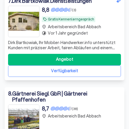
7
.
Dirk Bartkowiak Dienstleistungen
8,8
(3)
Gratis Kennenlerngespräch
local_offer
Arbeitsbereich Bad Abbach
place
Vor 1 Jahr gegründet
timelapse
Dirk Bartkowiak, Ihr Mobiler‑Handwerker.info unterstützt
Kunden mit präziser Arbeit, fairen Abläufen und einem
hohen Anspruch an Qualität.
Angebot
Verfügbarkeit
8
.
Gärtnerei Siegl GbR | Gärtnerei
Pfaffenhofen
8,7
(38)
Arbeitsbereich Bad Abbach
place