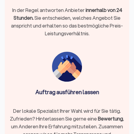
in vielen Städten und Randlagen variieren Bodenarten und
In der Regel antworten Anbieter
innerhalb von 24
Höhenverläufe deutlich. Ein Gartenbauer aus Bad Abbach
kennt die typischen Bodenstrukturen der Umgebung und kann
Stunden.
Sie entscheiden, welches Angebot Sie
abschätzen, wie viel Aushub, Verdichtung oder Modellierung
anspricht und erhalten so das bestmögliche Preis-
tatsächlich nötig ist.
Leistungsverhältnis.
Ihre Entscheidungshilfe:
Wichtig, wenn Sie Rasen, Beete
oder Wege neu anlegen und vorhandene Flächen
uneben sind.
Bepflanzungen & Rasen
Bepflanzung im Gartenbau umfasst die Auswahl
Auftrag ausführen lassen
standortgerechter Pflanzen, Sträucher, Hecken, Bäume;
Rasen als Ansaat oder Rollrasen.
Die Auswahl standortgerechter Pflanzen hängt stark von
Der lokale Spezialist Ihrer Wahl wird für Sie tätig.
Mikroklima, Bodenfeuchte und Schattenlagen ab, die sich in
Zufrieden? Hinterlassen Sie gerne eine
Bewertung
,
Bad Abbach je nach Viertel unterscheiden können. Betriebe
um Anderen Ihre Erfahrung mitzuteilen. Zusammen
vor Ort wissen, welche Arten in der Region zuverlässig