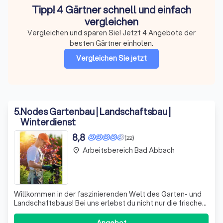
Tipp! 4 Gärtner schnell und einfach
vergleichen
Vergleichen und sparen Sie! Jetzt 4 Angebote der
besten Gärtner einholen.
Vergleichen Sie jetzt
5
.
Nodes Gartenbau | Landschaftsbau |
Winterdienst
8,8
(22)
Arbeitsbereich Bad Abbach
place
Willkommen in der faszinierenden Welt des Garten- und
Landschaftsbaus! Bei uns erlebst du nicht nur die frische
Luft und die Kraft der Natur, sondern auch die Möglichkeit,
einen zukunftssicheren Beruf zu erlernen. Wir bieten dir