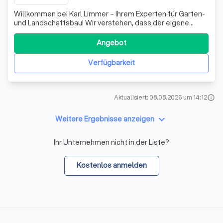
Willkommen bei Karl Limmer – Ihrem Experten für Garten-
und Landschaftsbau! Wir verstehen, dass der eigene
Garten ein Rückzugsort sein sollte, an dem Sie nach
einem langen Arbeitstag entspannen können. Doch oft
Angebot
bleibt die Zeit für die Pflege und Gestaltung der
Grünanlagen auf der Strecke. Hier komme
Verfügbarkeit
Aktualisiert: 08.08.2026 um 14:12
info
keyboard_arrow_down
Weitere Ergebnisse anzeigen
Ihr Unternehmen nicht in der Liste?
Kostenlos anmelden