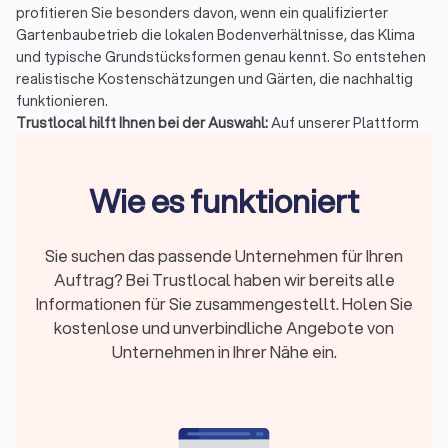
profitieren Sie besonders davon, wenn ein qualifizierter
Gartenbaubetrieb die lokalen Bodenverhältnisse, das Klima
und typische Grundstücksformen genau kennt. So entstehen
realistische Kostenschätzungen und Gärten, die nachhaltig
funktionieren.
Trustlocal hilft Ihnen bei der Auswahl:
Auf unserer Plattform
finden Sie verifizierte Garten- und Landschaftsbauer in Bad
Abbach mit einem durchschnittlichen Trustlocal-Score von
Wie es funktioniert
8.1/10
, basierend auf
2,404 echten Bewertungen
. Die Profile
zeigen Leistungen, Spezialisierungen, Projekte und
Reaktionszeiten der
Top-10 Betriebe Ihrer Region
. Sie
Sie suchen das passende Unternehmen für Ihren
vergleichen verlässliche Anbieter, sehen echte Projekte und
vermeiden unsichere Pauschalangebote.
Auftrag? Bei Trustlocal haben wir bereits alle
Informationen für Sie zusammengestellt. Holen Sie
kostenlose und unverbindliche Angebote von
Das Wichtigste in Kürze
Unternehmen in Ihrer Nähe ein.
Orientierung für Hausbesitzer:
Klassische
Gartenarbeiten gehören in den Gartenbau; überall dort,
wo Statik, Geländemodellierung oder spezielle
Materialien wichtig werden, benötigen Sie GaLaBau-