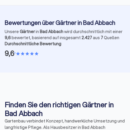
Bewertungen über Gärtner in Bad Abbach
Unsere
Gärtner
in
Bad Abbach
wird durchschnittlich mit einer
9,6
bewertet, basierend auf insgesamt
2.427
aus
7
Quellen
Durchschnittliche Bewertung
9,6
•
star
star
star
star
star
Finden Sie den richtigen Gärtner in
Bad Abbach
Gartenbau verbindet Konzept, handwerkliche Umsetzung und
langfristige Pflege. Als Hausbesitzer in Bad Abbach