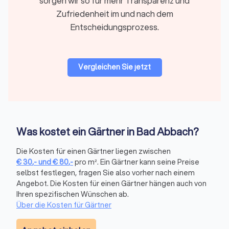
sorgen wir so für mehr Transparenz und
anwachsen.
Zufriedenheit im und nach dem
Entscheidungsprozess.
Sichtschutz & Einfriedungen
Unter Sichtschutzmaßnahmen versteht man die Anlage von
Hecken, Holz- oder Metall­elemente inklusive Fundament und
Vergleichen Sie jetzt
Einhaltung gesetzlicher Grenzabständen.
Grenzabstände und übliche Sichtschutzhöhen können je nach
Gemeinde unterschiedlich ausgelegt sein. Gartenbauer aus
Bad Abbach sind mit regionalen Bauordnungen und typischen
Nachbarschaftssituationen vertraut.
Was kostet ein Gärtner in Bad Abbach?
Wege, Terrassen & Pflasterarbeiten
Die Kosten für einen Gärtner liegen zwischen
Pflasterarbeiten im Gartenbau sind der Bau eines tragfähigen
€
30
,-
und
€
80
,-
pro m². Ein Gärtner kann seine Preise
Unterbaus und das Verlegen von Platten oder Pflaster für
selbst festlegen, fragen Sie also vorher nach einem
Angebot. Die Kosten für einen Gärtner hängen auch von
Wege, Terrassen und Sitzbereiche.
Ihren spezifischen Wünschen ab.
Über die Kosten für Gärtner
Vorteil:
Langlebige Wege und Terrassen sind nur mit
einem korrekten Unterbau frost- und trittsicher.