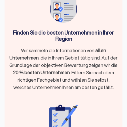
Kompetenz.
Kosten grob einschätzen:
Gartenbauer arbeiten meist
mit Stundensätzen von 40 € bis 70 € (höher bei
Spezialarbeiten) und m²-Richtwerten für Leistungen wie
Rasen, Pflaster oder Sichtschutz. Eine fundierte Planung
Finden Sie die besten Unternehmen in Ihrer
verhindert Fehlkosten und sorgt für ein stimmiges
Gesamtbild.
Region
Planung → Angebot → Ausführung → Pflege:
Ein klar
strukturierter Projektablauf schützt vor Baufehlern,
Wir sammeln die Informationen von
allen
Fehleinschätzungen und späteren Mehrkosten.
Unternehmen
, die in Ihrem Gebiet tätig sind. Auf der
Verlässliche Anbieter finden:
Auf Trustlocal sehen Sie
Grundlage der objektiven Bewertung zeigen wir die
verifizierte Garten- und Landschaftsbauer in Bad
20 % besten Unternehmen
. Filtern Sie nach dem
Abbach, inklusive Trustlocal-Score, echten
Bewertungen, Projektreferenzen, Spezialisierungen und
richtigen Fachgebiet und wählen Sie selbst,
Einsatzgebiet.
welches Unternehmen Ihnen am besten gefällt.
Was machen Gartenbauer in Bad Abbach?
Gartenbau
umfasst die praktische Anlage und Umgestaltung
privater Gärten: Erdarbeiten, Wege, Terrassen,
Bepflanzungen, Rasen, Sichtschutz und Pflege.