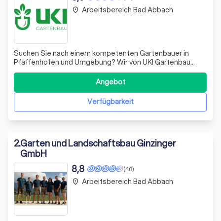
Arbeitsbereich Bad Abbach
place
Suchen Sie nach einem kompetenten Gartenbauer in
Pfaffenhofen und Umgebung? Wir von UKI Gartenbau
setzen Ihr Gartenbauprojekt mit Leidenschaft und
Hingabe um, als wäre es unser eigenes. In unserem
Angebot
Familienunternehmen, das in zweiter Generation geführt
wird, stehen die Zufriedenheit unserer Kunden un
Verfügbarkeit
2
.
Garten und Landschaftsbau Ginzinger
GmbH
8,8
(48)
Arbeitsbereich Bad Abbach
place