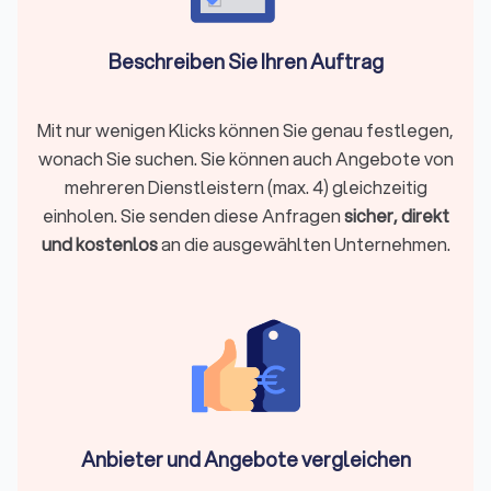
Der
Garten- und Landschaftsbau (GaLaBau)
erweitert diese
Leistungen um technisch anspruchsvollen Arbeiten wie
Beschreiben Sie Ihren Auftrag
Hanglösungen, Mauern, Entwässerung und großflächige
Außenanlagen.
Für Sie als Eigentümer heißt das: einfache Gartenarbeiten
Mit nur wenigen Klicks können Sie genau festlegen,
fallen in den klassischen Gartenbau, umfangreichere
wonach Sie suchen. Sie können auch Angebote von
Gelände- oder Materialthemen in den Landschaftsbau. Viele
Betriebe bieten Planung, Ausführung und Pflege aus einer
mehreren Dienstleistern (max. 4) gleichzeitig
Hand.
einholen. Sie senden diese Anfragen
sicher, direkt
und kostenlos
an die ausgewählten Unternehmen.
Was gehört zum Gartenbau?
Im klassischen
Gartenbau
geht es vor allem um
wohnungsnahe, ästhetische und funktionale Elemente Ihres
Gartens:
Erdarbeiten & Modellierung
Erdarbeiten im Gartnebau sind die Vorbereitung des Bodens,
Anbieter und Angebote vergleichen
Ausgleich von Höhen und Anlage tragfähiger Flächen. Gerade