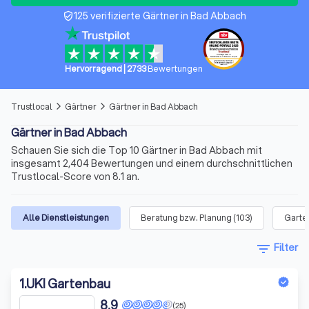
125 verifizierte Gärtner in Bad Abbach
verified_user
Hervorragend
|
2733
Bewertungen
Trustlocal
Gärtner
Gärtner in Bad Abbach
arrow_forward_ios
arrow_forward_ios
Gärtner in Bad Abbach
Schauen Sie sich die Top 10 Gärtner in Bad Abbach mit
insgesamt 2,404 Bewertungen und einem durchschnittlichen
Trustlocal-Score von 8.1 an.
Alle Dienstleistungen
Beratung bzw. Planung
(
103
)
Garte
filter_list
Filter
1
.
UKI Gartenbau
8,9
(25)