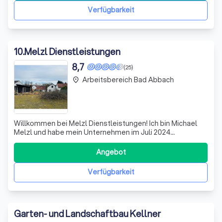
der Umwelt. Jedes Stück
Verfügbarkeit
10
.
Melzl Dienstleistungen
8,7
(25)
Arbeitsbereich Bad Abbach
place
Willkommen bei Melzl Dienstleistungen! Ich bin Michael
Melzl und habe mein Unternehmen im Juli 2024
gegründet, um Ihnen erstklassige Garten- und
Landschaftspflege anzubieten. Mein Fokus liegt auf der
Angebot
professionellen Verlegung von Rollrasen, Baumpflege,
Baumfällungen und umfassender Gartenpflege. Mit
Verfügbarkeit
Garten- und Landschaftbau Kellner