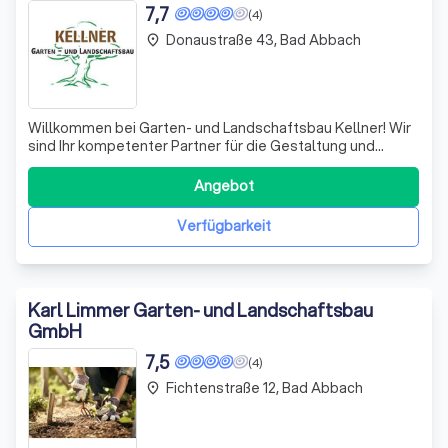
7,7
(4)
Donaustraße 43, Bad Abbach
place
Willkommen bei Garten- und Landschaftsbau Kellner! Wir
sind Ihr kompetenter Partner für die Gestaltung und
Pflege Ihrer grünen Oasen. Mit Leidenschaft und
Fachwissen setzen wir Ihre individuellen Gartenideen in
Angebot
die Tat um. Bei uns steht die persönliche Beratung an
erster Stelle – wir kommen zu Ihnen
Verfügbarkeit
Karl Limmer Garten- und Landschaftsbau
GmbH
7,5
(4)
Fichtenstraße 12, Bad Abbach
place