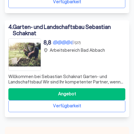
Verfügbarkeit
4
.
Garten- und Landschaftsbau Sebastian
Schaknat
8,8
(27)
Arbeitsbereich Bad Abbach
place
Willkommen bei Sebastian Schaknat Garten- und
Landschaftsbau! Wir sind Ihr kompetenter Partner, wenn
es darum geht, Ihren Traumgarten zu gestalten und zu
pflegen. Mit Leidenschaft und Fachwissen bieten wir Ihnen
Angebot
umfassende Dienstleistungen in der Gartenplanung, -
gestaltung und -pflege an. Egal, ob S
Verfügbarkeit