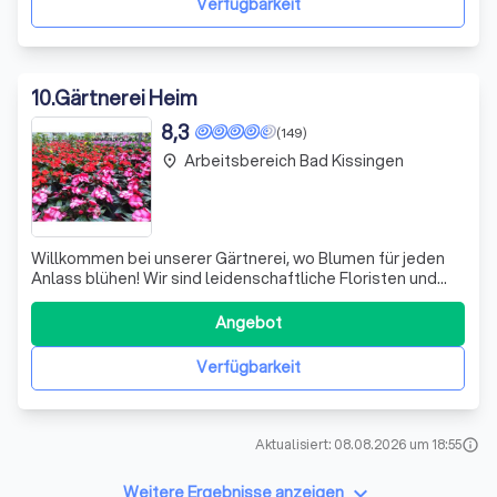
Verfügbarkeit
10
.
Gärtnerei Heim
8,3
(149)
Arbeitsbereich Bad Kissingen
place
Willkommen bei unserer Gärtnerei, wo Blumen für jeden
Anlass blühen! Wir sind leidenschaftliche Floristen und
bieten Ihnen eine breite Palette an floralen
Arrangements, von festlichen Hochzeitssträußen bis hin
Angebot
zu eleganten Grabfloristik. Unsere Expertise erstreckt
sich über Topfpflanzen, Kübelpflanz
Verfügbarkeit
Aktualisiert: 08.08.2026 um 18:55
info
keyboard_arrow_down
Weitere Ergebnisse anzeigen