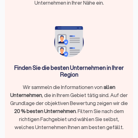
Das Wichtigste in Kürze
Unternehmen in Ihrer Nähe ein.
Orientierung für Hausbesitzer:
Klassische
Gartenarbeiten gehören in den Gartenbau; überall dort,
wo Statik, Geländemodellierung oder spezielle
Materialien wichtig werden, benötigen Sie GaLaBau-
Kompetenz.
Kosten grob einschätzen:
Gartenbauer arbeiten meist
mit Stundensätzen von 40 € bis 70 € (höher bei
Spezialarbeiten) und m²-Richtwerten für Leistungen wie
Rasen, Pflaster oder Sichtschutz. Eine fundierte Planung
Finden Sie die besten Unternehmen in Ihrer
verhindert Fehlkosten und sorgt für ein stimmiges
Gesamtbild.
Region
Planung → Angebot → Ausführung → Pflege:
Ein klar
strukturierter Projektablauf schützt vor Baufehlern,
Wir sammeln die Informationen von
allen
Fehleinschätzungen und späteren Mehrkosten.
Unternehmen
, die in Ihrem Gebiet tätig sind. Auf der
Verlässliche Anbieter finden:
Auf Trustlocal sehen Sie
Grundlage der objektiven Bewertung zeigen wir die
verifizierte Garten- und Landschaftsbauer in Bad
20 % besten Unternehmen
. Filtern Sie nach dem
Kissingen, inklusive Trustlocal-Score, echten
Bewertungen, Projektreferenzen, Spezialisierungen und
richtigen Fachgebiet und wählen Sie selbst,
Einsatzgebiet.
welches Unternehmen Ihnen am besten gefällt.