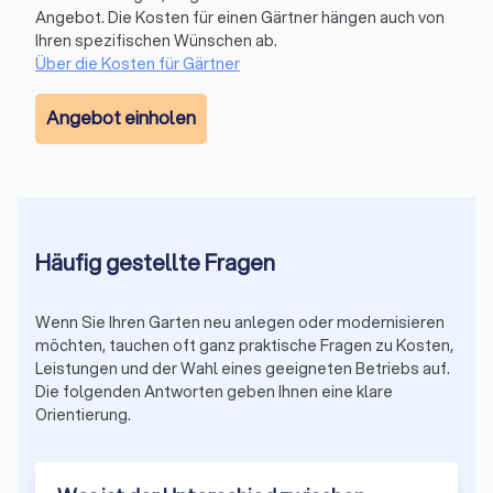
Angebot. Die Kosten für einen Gärtner hängen auch von
Wege, Terrassen und Sitzbereiche.
Ihren spezifischen Wünschen ab.
Über die Kosten für Gärtner
Vorteil:
Langlebige Wege und Terrassen sind nur mit
einem korrekten Unterbau frost- und trittsicher.
Angebot einholen
Unterbau und Frostschutz richten sich oft nach lokalen
Witterungsbedingungen und Bodenklassen. Ein Betrieb aus
Bad Kissingen plant diese Schichtaufbauten so, dass sie zu
den regionalen Anforderungen passen.
Häufig gestellte Fragen
Pflege & jährliche Gartenbetreuung
Wenn Sie Ihren Garten neu anlegen oder modernisieren
Gartenpflege umfasst Schnittarbeiten, Pflanzenschutz,
möchten, tauchen oft ganz praktische Fragen zu Kosten,
saisonale Pflege und die langfristige Betreuung Ihrer
Leistungen und der Wahl eines geeigneten Betriebs auf.
Pflanzenfächen.
Die folgenden Antworten geben Ihnen eine klare
Pflegebedarf und saisonale Aufgaben variieren regional, etwa
Orientierung.
durch Unterschiede bei Frostperioden oder
Niederschlagsmustern. Lokale Gartenbauer stimmen
Pflegepläne auf die Bedingungen in Bad Kissingen ab.