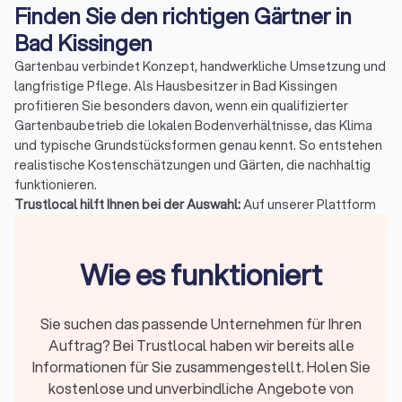
Finden Sie den richtigen Gärtner in
Bad Kissingen
Gartenbau verbindet Konzept, handwerkliche Umsetzung und
langfristige Pflege. Als Hausbesitzer in Bad Kissingen
profitieren Sie besonders davon, wenn ein qualifizierter
Gartenbaubetrieb die lokalen Bodenverhältnisse, das Klima
und typische Grundstücksformen genau kennt. So entstehen
realistische Kostenschätzungen und Gärten, die nachhaltig
funktionieren.
Trustlocal hilft Ihnen bei der Auswahl:
Auf unserer Plattform
finden Sie verifizierte Garten- und Landschaftsbauer in Bad
Kissingen mit einem durchschnittlichen Trustlocal-Score von
Wie es funktioniert
8/10
, basierend auf
1,300 echten Bewertungen
. Die Profile
zeigen Leistungen, Spezialisierungen, Projekte und
Reaktionszeiten der
Top-10 Betriebe Ihrer Region
. Sie
Sie suchen das passende Unternehmen für Ihren
vergleichen verlässliche Anbieter, sehen echte Projekte und
vermeiden unsichere Pauschalangebote.
Auftrag? Bei Trustlocal haben wir bereits alle
Informationen für Sie zusammengestellt. Holen Sie
kostenlose und unverbindliche Angebote von