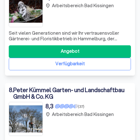
Arbeitsbereich Bad Kissingen
place
Seit vielen Generationen sind wir Ihr vertrauensvoller
Gärtnerei- und Floristikbetrieb in Hammelburg, der
ältesten Weinstadt Frankens. Unsere Leidenschaft für
Pflanzen und Blumen spiegelt sich in jeder Kreation wider.
Angebot
Entdecken Sie unsere vielfältigen Gartenwelten, die
moderne Floristik und inspirie
Verfügbarkeit
8
.
Peter Kümmel Garten- und Landschaftbau
GmbH & Co. KG
8,3
(37)
Arbeitsbereich Bad Kissingen
place