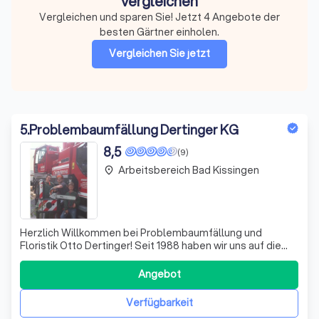
vergleichen
Vergleichen und sparen Sie! Jetzt 4 Angebote der
besten Gärtner einholen.
Vergleichen Sie jetzt
5
.
Problembaumfällung Dertinger KG
8,5
(9)
Arbeitsbereich Bad Kissingen
place
Herzlich Willkommen bei Problembaumfällung und
Floristik Otto Dertinger! Seit 1988 haben wir uns auf die
Fällung von Problem- und Altbäumen spezialisiert. Als
reiner Familienbetrieb legen wir großen Wert auf
Angebot
persönliche Betreuung und individuelle Lösungen. Unsere
Leidenschaft für die Baumfällung tre
Verfügbarkeit