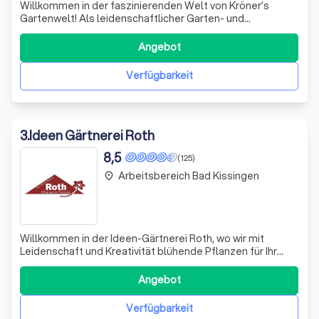
Willkommen in der faszinierenden Welt von Kröner’s
Gartenwelt! Als leidenschaftlicher Garten- und
Landschaftsbau-Betrieb bieten wir Ihnen nicht nur
erstklassige Dienstleistungen, sondern auch die
Angebot
Möglichkeit, Ihre grünen Träume zu verwirklichen. Unter
der fachkundigen Anleitung von Herrn Kröner, uns
Verfügbarkeit
3
.
Ideen Gärtnerei Roth
8,5
(125)
Arbeitsbereich Bad Kissingen
place
Willkommen in der Ideen-Gärtnerei Roth, wo wir mit
Leidenschaft und Kreativität blühende Pflanzen für Ihr
Beet und Ihren Balkon kultivieren. In unseren
Produktionsgewächshäusern entstehen eine Vielzahl von
Angebot
Blumen, Pflanzen und Gemüsearten, die wir mit größter
Sorgfalt und in robuster Gärtnerqualität
Verfügbarkeit