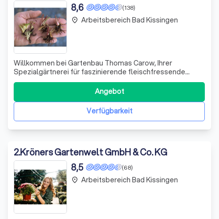
8,6
(138)
Arbeitsbereich Bad Kissingen
place
Willkommen bei Gartenbau Thomas Carow, Ihrer
Spezialgärtnerei für faszinierende fleischfressende
Pflanzen! Seit über 25 Jahren begeistern wir uns
leidenschaftlich für die Welt der Insectivoren und
Angebot
möchten auch Sie in ihren Bann ziehen. Unsere
umfangreiche Sammlung umfasst etwa 300.000 Pflanzen
Verfügbarkeit
aus ü
2
.
Kröners Gartenwelt GmbH & Co. KG
8,5
(68)
Arbeitsbereich Bad Kissingen
place