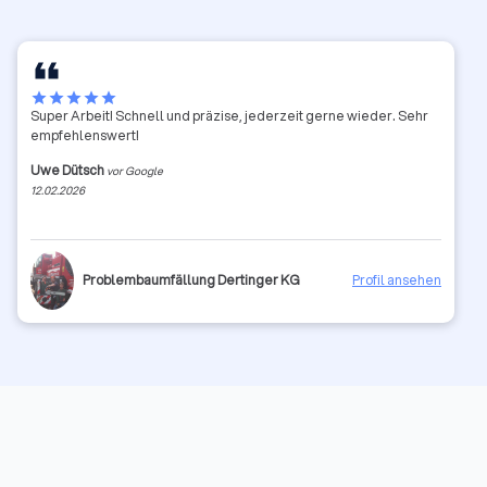
star
star
star
star
star
Super Arbeit! Schnell und präzise, jederzeit gerne wieder. Sehr
empfehlenswert!
Uwe Dütsch
vor Google
12.02.2026
Problembaumfällung Dertinger KG
Profil ansehen