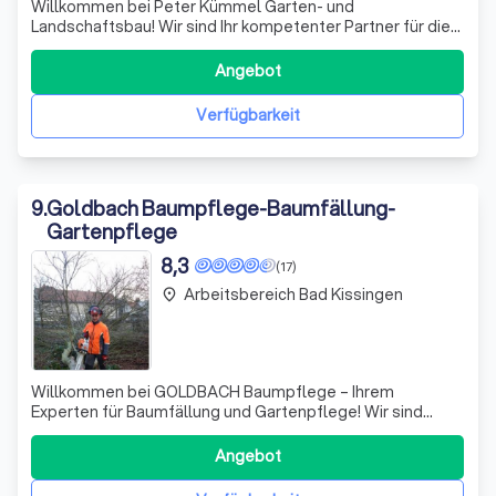
Willkommen bei Peter Kümmel Garten- und
Landschaftsbau! Wir sind Ihr kompetenter Partner für die
Gestaltung und Pflege von Gärten, die nicht nur schön,
sondern auch pflegeleicht sind. Mit über 50 Jahren
Angebot
Erfahrung in der Branche wissen wir, wie wichtig es ist, den
Garten so zu gestalten, dass er Ihne
Verfügbarkeit
9
.
Goldbach Baumpflege-Baumfällung-
Gartenpflege
8,3
(17)
Arbeitsbereich Bad Kissingen
place
Willkommen bei GOLDBACH Baumpflege – Ihrem
Experten für Baumfällung und Gartenpflege! Wir sind
leidenschaftliche Gärtner und Baumkletterer, die sich
durch Kompetenz und Engagement auszeichnen. Unsere
Angebot
Dienstleistungen umfassen nicht nur die Baumpflege,
sondern auch die Entfernung von Totholz und das