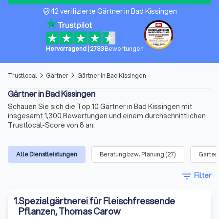
42 verifizierte Gärtner in Bad Kissingen
verified_user
Hervorragend
|
2733
Bewertungen
Trustlocal
Gärtner
Gärtner in Bad Kissingen
arrow_forward_ios
arrow_forward_ios
Gärtner in Bad Kissingen
Schauen Sie sich die Top 10 Gärtner in Bad Kissingen mit
insgesamt 1,300 Bewertungen und einem durchschnittlichen
Trustlocal-Score von 8 an.
Alle Dienstleistungen
Beratung bzw. Planung
(
27
)
Garten
filter_list
Filter
1
.
Spezialgärtnerei für Fleischfressende
Pflanzen, Thomas Carow