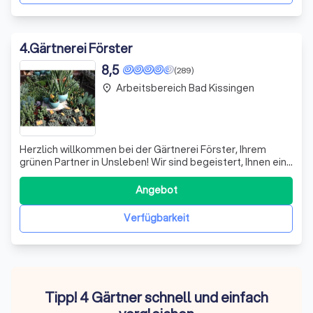
4
.
Gärtnerei Förster
8,5
(289)
Arbeitsbereich Bad Kissingen
place
Herzlich willkommen bei der Gärtnerei Förster, Ihrem
grünen Partner in Unsleben! Wir sind begeistert, Ihnen eine
vielfältige Auswahl an Pflanzen für Innen- und
Außenräume anzubieten. Unser Team aus
Angebot
leidenschaftlichen Gärtnern steht bereit, um Ihre
Gartenideen in die Realität umzusetzen. Ob Sie nach
Verfügbarkeit
Tipp! 4 Gärtner schnell und einfach