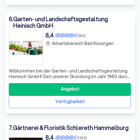
6
.
Garten- und Landschaftsgestaltung
Heinisch GmbH
8,4
(60)
Arbeitsbereich Bad Kissingen
place
Willkommen bei der Garten- und Landschaftsgestaltung
Heinisch GmbH! Seit unserer Gründung im Jahr 1980 durch
Werner Heinisch haben wir uns der Kunst der Floristik und
Landschaftsgestaltung verschrieben. In der zweiten
Angebot
Generation führen wir, Alexander Heinisch und unser
engagiertes Team, diese Tradit
Verfügbarkeit
7
.
Gärtnerei & Floristik Schlereth Hammelburg
8,4
(100)