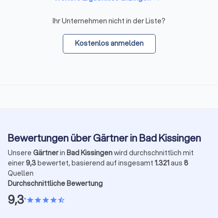
Ihr Unternehmen nicht in der Liste?
Kostenlos anmelden
Bewertungen über Gärtner in Bad Kissingen
Unsere
Gärtner
in
Bad Kissingen
wird durchschnittlich mit
einer
9,3
bewertet, basierend auf insgesamt
1.321
aus
8
Quellen
Durchschnittliche Bewertung
9,3
•
star
star
star
star
star_half