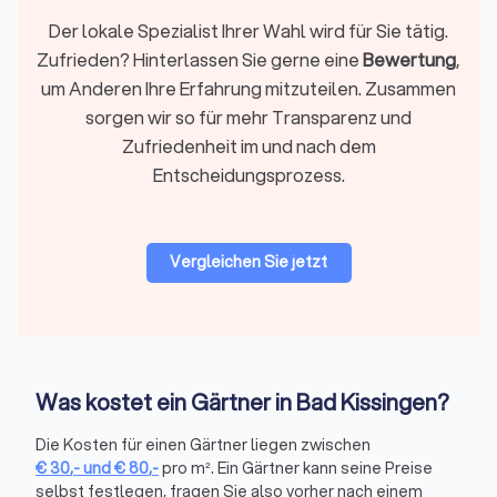
Die Auswahl standortgerechter Pflanzen hängt stark von
Der lokale Spezialist Ihrer Wahl wird für Sie tätig.
Mikroklima, Bodenfeuchte und Schattenlagen ab, die sich in
Zufrieden? Hinterlassen Sie gerne eine
Bewertung
,
Bad Kissingen je nach Viertel unterscheiden können. Betriebe
um Anderen Ihre Erfahrung mitzuteilen. Zusammen
vor Ort wissen, welche Arten in der Region zuverlässig
sorgen wir so für mehr Transparenz und
anwachsen.
Zufriedenheit im und nach dem
Entscheidungsprozess.
Sichtschutz & Einfriedungen
Unter Sichtschutzmaßnahmen versteht man die Anlage von
Hecken, Holz- oder Metall­elemente inklusive Fundament und
Vergleichen Sie jetzt
Einhaltung gesetzlicher Grenzabständen.
Grenzabstände und übliche Sichtschutzhöhen können je nach
Gemeinde unterschiedlich ausgelegt sein. Gartenbauer aus
Bad Kissingen sind mit regionalen Bauordnungen und
typischen Nachbarschaftssituationen vertraut.
Was kostet ein Gärtner in Bad Kissingen?
Wege, Terrassen & Pflasterarbeiten
Die Kosten für einen Gärtner liegen zwischen
Pflasterarbeiten im Gartenbau sind der Bau eines tragfähigen
€
30
,-
und
€
80
,-
pro m². Ein Gärtner kann seine Preise
Unterbaus und das Verlegen von Platten oder Pflaster für
selbst festlegen, fragen Sie also vorher nach einem