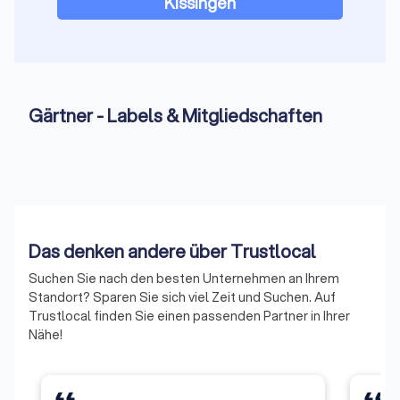
Kissingen
gefährdet sind.
Beregnungsanlagen
Beregnungsanlagen sind fest installierte
Gärtner - Labels & Mitgliedschaften
Bewässerungssysteme, die automatisch Pflanzen und Rasen
mit Wasser versorgen.
Wasserverfügbarkeit, lokale Bewässerungsauflagen oder
typische Bodenfeuchte beeinflussen die Planung von
Bewässerungssystemen. Gartenbauer aus Bad Kissingen
passen Technik und Verbrauch an regionale Bedingungen an.
Das denken andere über Trustlocal
Was gehört zum Garten- und Landschaftsbau
Suchen Sie nach den besten Unternehmen an Ihrem
(GaLaBau)?
Standort? Sparen Sie sich viel Zeit und Suchen. Auf
Trustlocal finden Sie einen passenden Partner in Ihrer
Der
Garten- und Landschaftsbau (GaLaBau)
ist der technisch
Nähe!
anspruchsvolle Teil des Außenanlagenbaus und umfasst alle
Arbeiten, die statische Anforderungen, spezielle
Geländesituationen oder bautechnische Lösungen erfordern.