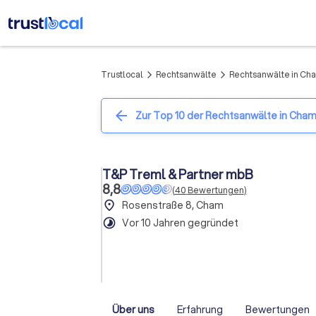
Trustlocal
Rechtsanwälte
Rechtsanwälte in Ch
arrow_forward_ios
arrow_forward_ios
arrow_back
Zur Top 10 der Rechtsanwälte in Cha
T&P Treml & Partner mbB
8,8
(
40
Bewertungen
)
place
Rosenstraße 8, Cham
timelapse
Vor 10 Jahren gegründet
Über uns
Erfahrung
Bewertungen