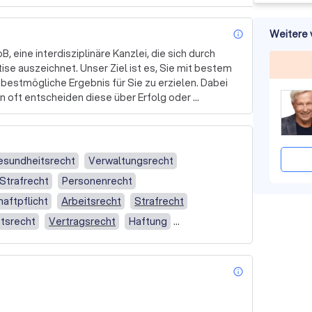
Weitere 
info_outl
B, eine interdisziplinäre Kanzlei, die sich durch 
ise auszeichnet. Unser Ziel ist es, Sie mit bestem 
estmögliche Ergebnis für Sie zu erzielen. Dabei 
n oft entscheiden diese über Erfolg oder 
en wir Ihnen rechtliche und steuerliche Beratung 
 oder spezialisierte Beratung bei einzelnen 
esundheitsrecht
Verwaltungsrecht
zur Verfügung. Wir erstellen betriebliche und 
 Strafrecht
Personenrecht
ühren Finanz- und Lohnbuchhaltung durch und 
n und Selbständige. 

haftpflicht
Arbeitsrecht
Strafrecht
tsrecht
Vertragsrecht
Haftung
er, begleiten Umwandlungsvorgänge und stehen 
ewerbsrecht
Rechtsanwalt
IT-Recht
n zur Seite. Wir vertreten Rechtssuchende auf 
rch eine fachgebietsbezogene Spezialisierung 
ht
Ehescheidung
Zivilprozessrecht
le Beratung und Vertretung. 

info_outl
Verbraucherrecht
r laden wir Sie ein, uns zu kontaktieren und ein 
ung, Sorgerecht & Besuchsrecht
Scheidung