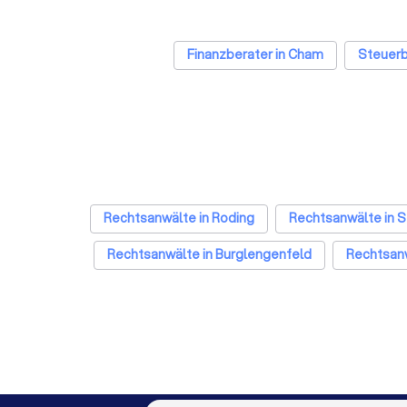
Finanzberater in Cham
Steuerb
Rechtsanwälte in Roding
Rechtsanwälte in S
Rechtsanwälte in Burglengenfeld
Rechtsanw
Rechtsanwälte in Hamburg
Rechtsanwälte
Rechtsanwälte in Düsseldorf
Rechtsanwälte in Dortmu
Rechtsanwälte in Hannover
Rechtsanwälte in Leipzig