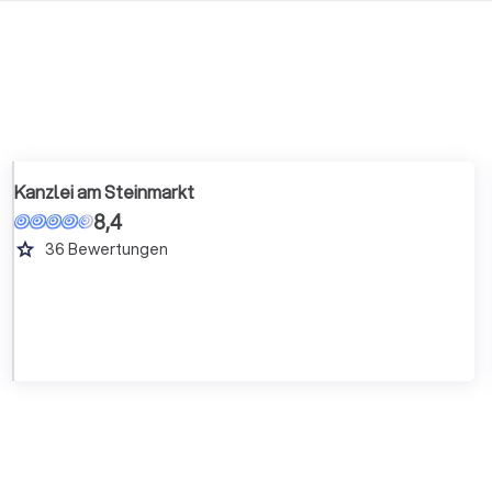
Kanzlei am Steinmarkt
8,4
grade
36
Bewertungen