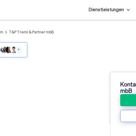
Dienstleistungen
am
T&P Treml & Partner mbB
arrow_forward_ios
m
+
Konta
mbB