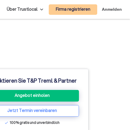
Firma registrieren
Über Trustlocal
Anmelden
ktieren Sie T&P Treml & Partner
Angebot einholen
Jetzt Termin vereinbaren
100% gratis und unverbindlich
check