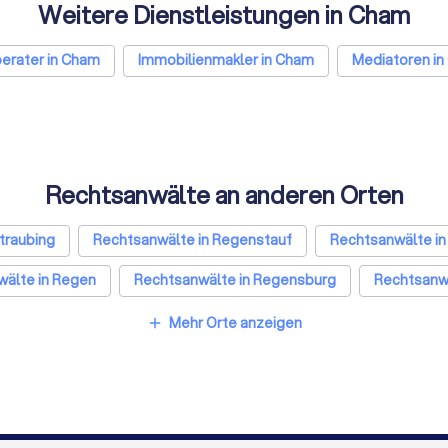
Weitere Dienstleistungen in Cham
erater in Cham
Immobilienmakler in Cham
Mediatoren i
Rechtsanwälte an anderen Orten
traubing
Rechtsanwälte in Regenstauf
Rechtsanwälte i
älte in Regen
Rechtsanwälte in Regensburg
Rechtsanw
 in München
Rechtsanwälte in Köln
Rechtsanwälte in Fra
Mehr Orte anzeigen
add
nd
Rechtsanwälte in Essen
Rechtsanwälte in Bremen
Rechtsanwälte in Duisburg
Rechtsanwälte in Bochum
Rechtsanwälte in Bonn
Rechtsanwälte in Münster