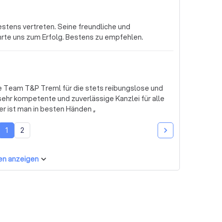
stens vertreten. Seine freundliche und
hrte uns zum Erfolg. Bestens zu empfehlen.
e Team T&P Treml für die stets reibungslose und
hr kompetente und zuverlässige Kanzlei für alle
ragen, Sie sind meine Favoriten. „ Hier ist man in besten Händen „
1
2
en anzeigen