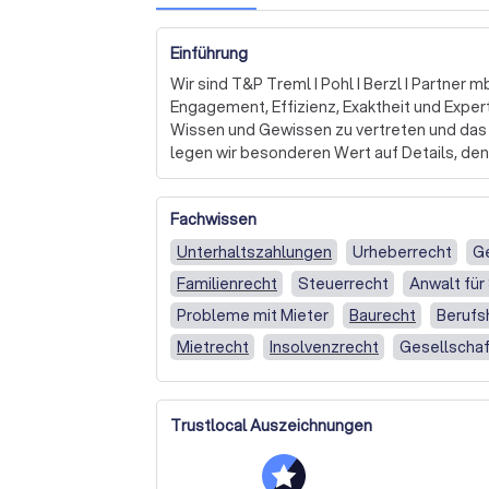
Einführung
Wir sind T&P Treml I Pohl I Berzl I Partner mb
Engagement, Effizienz, Exaktheit und Expert
Wissen und Gewissen zu vertreten und das b
legen wir besonderen Wert auf Details, den
Misserfolg. 

Fachwissen
Als Experten in unseren Rechtsgebieten biet
aus einer Hand. Ob laufende Steuerberatung
Unterhaltszahlungen
Urheberrecht
G
Fragestellungen, wir stehen Ihnen jederzeit 
Familienrecht
Steuerrecht
Anwalt für
persönliche Steuererklärungen aller Art, f
erstellen Jahresabschlüsse für Unternehme
Probleme mit Mieter
Baurecht
Berufs
Mietrecht
Insolvenzrecht
Gesellschaf
Darüber hinaus beraten wir Existenzgründ
Verkehrsrecht
Erbschaftsrecht
Wettb
Unternehmen in Sanierungs- und Krisenfälle
allen Rechtsgebieten und gewährleisten du
Umweltrecht
Beamtenrecht
Privatrec
Trustlocal Auszeichnungen
unserer Partner und Mitarbeiter eine optima
Kündigungsschutzgesetz
Anerkennung
Unser Erfolg misst sich an Ihrem Erfolg. Dahe
Hilfe bei einem Strafverfahren
Anerkenn