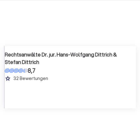
Rechtsanwälte Dr. jur. Hans-Wolfgang Dittrich &
Stefan Dittrich
8,7
grade
32
Bewertungen