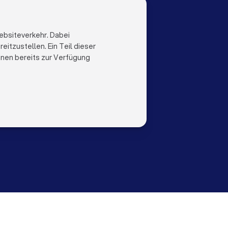
LOCAL
LAND
al
Niederlande
ebsiteverkehr. Dabei
Trustlocal
Belgien
itzustellen. Ein Teil dieser
Deutschland
ihnen bereits zur Verfügung
Spanien