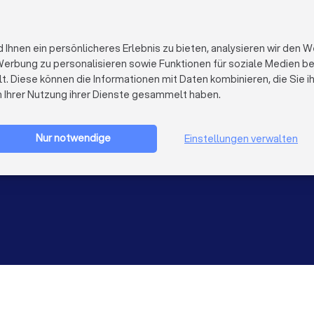
FÜR FIRMEN
ÜBER TRUST
Firmenprofil löschen
Über Trustloc
hnen ein persönlicheres Erlebnis zu bieten, analysieren wir den W
Trustlocal Top Pro
Arbeiten bei 
erbung zu personalisieren sowie Funktionen für soziale Medien bere
Erfahrungen
Kontakt
lt. Diese können die Informationen mit Daten kombinieren, die Sie 
Impulse
Datenschutz
n Ihrer Nutzung ihrer Dienste gesammelt haben.
Cookies
Firma registrieren
Impressum
AGB
Nur notwendige
Einstellungen verwalten
Sitemap