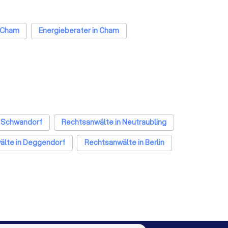
n Cham
Energieberater in Cham
n Schwandorf
Rechtsanwälte in Neutraubling
älte in Deggendorf
Rechtsanwälte in Berlin
nkfurt am Main
Rechtsanwälte in Stuttgart
Rechtsanwälte in Nürnberg
Rechtsanwälte in Dresden
Rechtsanwälte in Wuppertal
Rechtsanwälte in Bielefeld