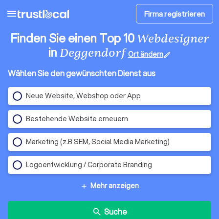
menu
Firma registrieren
Finden Sie einen Top 10
Webdesigner
in
Deggendorf
Ort ändern
edit
Wählen Sie den gewünschten Dienst aus
Neue Website, Webshop oder App
Bestehende Website erneuern
Marketing (z.B SEM, Social Media Marketing)
Logoentwicklung / Corporate Branding
Mehr anzeigen
add
Suche
search