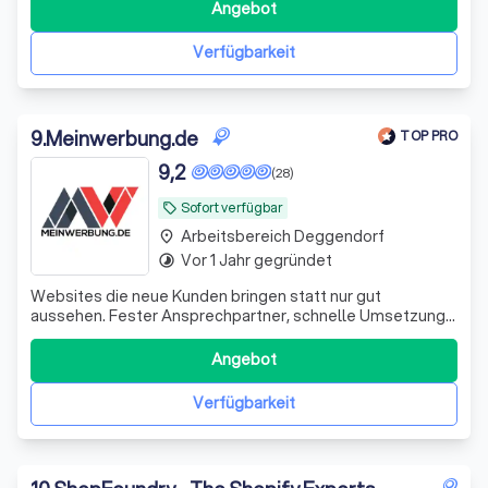
unsere Kunden bei der Umsetzung individueller Projekte.
Angebot
Unser freundliches Support-Team steht Ihnen jederzeit
schnell, lösungsorientiert und persön
Verfügbarkeit
9
.
Meinwerbung.de
TOP PRO
9,2
(28)
Sofort verfügbar
local_offer
Arbeitsbereich Deggendorf
place
Vor 1 Jahr gegründet
timelapse
Websites die neue Kunden bringen statt nur gut
aussehen. Fester Ansprechpartner, schnelle Umsetzung
& 100% Geld-zurück-Garantie.
Angebot
Verfügbarkeit