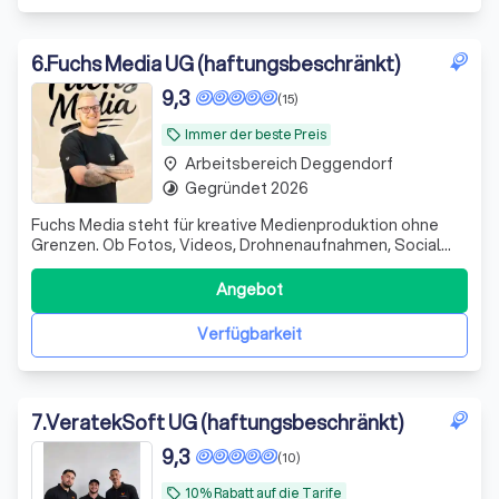
6
.
Fuchs Media UG (haftungsbeschränkt)
9,3
(15)
Immer der beste Preis
local_offer
Arbeitsbereich Deggendorf
place
Gegründet 2026
timelapse
Fuchs Media steht für kreative Medienproduktion ohne
Grenzen. Ob Fotos, Videos, Drohnenaufnahmen, Social
Media Content, Imagefilme, Eventbegleitung, Werbeclips
oder Content für Unternehmen oder sie Privat, wir setzen
Angebot
Ideen professionell und modern um. Von kleinen Projekten
bis zu großen Produktione
Verfügbarkeit
7
.
VeratekSoft UG (haftungsbeschränkt)
9,3
(10)
10% Rabatt auf die Tarife
local_offer