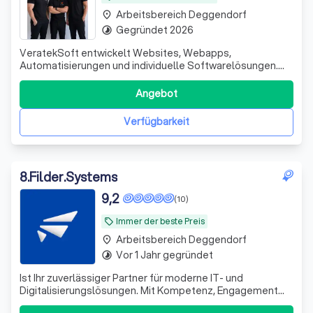
Arbeitsbereich Deggendorf
place
Gegründet 2026
timelapse
VeratekSoft entwickelt Websites, Webapps,
Automatisierungen und individuelle Softwarelösungen.
Wir helfen Unternehmen, Prozesse zu digitalisieren und
nachhaltig zu wachsen.
Angebot
Verfügbarkeit
8
.
Filder.Systems
9,2
(10)
Immer der beste Preis
local_offer
Arbeitsbereich Deggendorf
place
Vor 1 Jahr gegründet
timelapse
Ist Ihr zuverlässiger Partner für moderne IT- und
Digitalisierungslösungen. Mit Kompetenz, Engagement
und einem starken Servicegedanken unterstützen wir