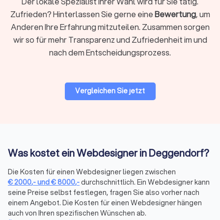
Der lokale Spezialist Ihrer Wahl wird für Sie tätig.
Über die Filter auf Trustlocal können Sie gezielt nach den
Zufrieden? Hinterlassen Sie gerne eine
Bewertung
, um
passenden Leistungen suchen: neue Website, Webshop oder
Anderen Ihre Erfahrung mitzuteilen. Zusammen sorgen
App, Relaunch bestehender Seiten, Marketing und SEO,
wir so für mehr Transparenz und Zufriedenheit im und
Logoentwicklung und Corporate Branding oder Design für
nach dem Entscheidungsprozess.
Printmedien. So finden Sie schnell den Anbieter, der zu Ihrem
Projekt passt.
Vergleichen Sie jetzt
CMS & Shop-Systeme: Welches System
passt zu Ihrem Projekt?
Die Wahl des richtigen Systems beeinflusst Funktionalität,
Kosten und Wartungsaufwand erheblich. Hier die wichtigsten
Optionen:
Was kostet ein Webdesigner in Deggendorf?
Die Kosten für einen Webdesigner liegen zwischen
WordPress vs. Webflow für Websites
€
2000
,-
und
€
8000
,-
durchschnittlich. Ein Webdesigner kann
WordPress
ist das weltweit am häufigsten genutzte CMS. Es
seine Preise selbst festlegen, fragen Sie also vorher nach
bietet maximale Flexibilität durch tausende Plugins, ist
einem Angebot. Die Kosten für einen Webdesigner hängen
kostengünstig im Hosting (ab 5-15 € monatlich) und eignet
auch von Ihren spezifischen Wünschen ab.