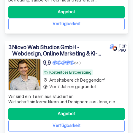
Weiterentwicklung – Alles aus einer Hand. Bereits ab 95€/
Monat, monatlich kündbar, ohne Setup Kosten.
Angebot
Verfügbarkeit
3
.
Niovo Web Studios GmbH -
TOP
PRO
Webdesign, Online Marketing & KI-
Automatisierung
9,9
(29)
Kostenlose Erstberatung
local_offer
Arbeitsbereich Deggendorf
place
Vor 7 Jahren gegründet
timelapse
Wir sind ein Team aus studierten
Wirtschaftsinformatikern und Designern aus Jena, die
Unternehmen dabei unterstützen, sichtbarer zu werden
und neue Kunden zu gewinnen. Dabei setzen wir nicht nur
Angebot
auf modernes Webdesign, sondern auch auf Online-
Marketing, KI-Technologien und clevere
Verfügbarkeit
Automatisierungen,