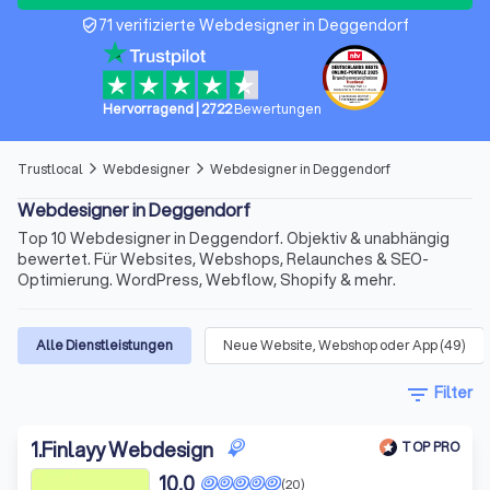
71 verifizierte Webdesigner in Deggendorf
verified_user
Hervorragend
|
2722
Bewertungen
Trustlocal
Webdesigner
Webdesigner in Deggendorf
arrow_forward_ios
arrow_forward_ios
Webdesigner in Deggendorf
Top 10 Webdesigner in Deggendorf. Objektiv & unabhängig
bewertet. Für Websites, Webshops, Relaunches & SEO-
Optimierung. WordPress, Webflow, Shopify & mehr.
Alle Dienstleistungen
Neue Website, Webshop oder App
(
49
)
filter_list
Filter
1
.
Finlayy Webdesign
TOP PRO
10,0
(20)