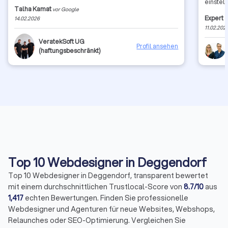
einstel
Talha Kamat
vor Google
Zeit ab
Expert 
14.02.2026
wünsche 
11.02.202
Grüße a
VeratekSoft UG
Profil ansehen
(haftungsbeschränkt)
Top 10 Webdesigner in Deggendorf
Top 10 Webdesigner in Deggendorf, transparent bewertet
mit einem durchschnittlichen Trustlocal-Score von
8.7/10
aus
1,417
echten Bewertungen. Finden Sie professionelle
Webdesigner und Agenturen für neue Websites, Webshops,
Relaunches oder SEO-Optimierung. Vergleichen Sie