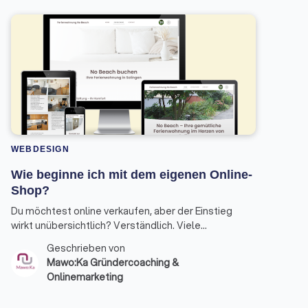
WEBDESIGN
Wie beginne ich mit dem eigenen Online-
Shop?
Du möchtest online verkaufen, aber der Einstieg
wirkt unübersichtlich? Verständlich. Viele
Gründer:innen wissen nicht, womit sie konkret
Geschrieben von
anfangen sollen – und verlieren Zeit in Details, bevor
Mawo:Ka Gründercoaching &
die Basis steht. Hier ist ein klarer Fahrplan, wie du
Onlinemarketing
deinen Online-Shop strukturiert aufbaust.