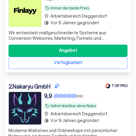
Immer der beste Preis
local_offer
Arbeitsbereich Deggendorf
place
Vor 6 Jahren gegründet
timelapse
Wir entwickeln maßgeschneiderte Systeme aus
Conversion Websites, Marketing, Funnels und
Automationen für B2B-Dienstleister, die Besucher in
qualifizierte Leads und Kunden verwandeln.
Angebot
Verfügbarkeit
2
.
Nakaryu GmbH
TOP PRO
9,9
(99)
Sofort startklar ohne Risiko
local_offer
Arbeitsbereich Deggendorf
place
Vor 9 Jahren gegründet
timelapse
Moderne Websites und Onlineshops mit persönlicher
Betreuung, sauberer Technik und laufender