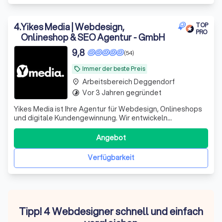
4
.
Yikes Media | Webdesign,
TOP
PRO
Onlineshop & SEO Agentur - GmbH
9,8
(54)
Immer der beste Preis
local_offer
Arbeitsbereich Deggendorf
place
Vor 3 Jahren gegründet
timelapse
Yikes Media ist Ihre Agentur für Webdesign, Onlineshops
und digitale Kundengewinnung. Wir entwickeln
professionelle Websites mit WordPress, Workflow, Figma
und Onepage sowie leistungsstarke Shopify und
Angebot
WooCommerce Onlineshops, die gezielt Anfragen und
Umsatz steigern. Unser Fokus liegt auf SEO, Goo
Verfügbarkeit
Tipp! 4 Webdesigner schnell und einfach