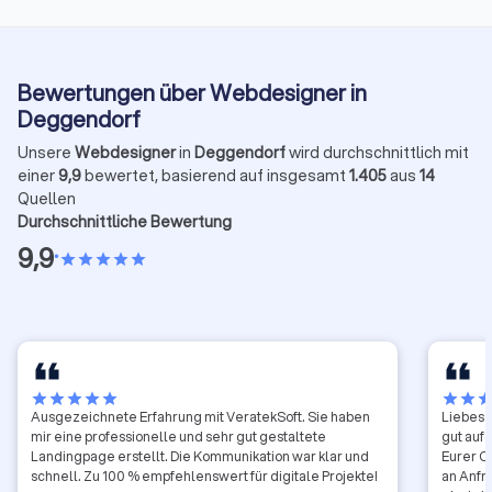
Bewertungen über Webdesigner in
Deggendorf
Unsere
Webdesigner
in
Deggendorf
wird durchschnittlich mit
einer
9,9
bewertet, basierend auf insgesamt
1.405
aus
14
Quellen
Durchschnittliche Bewertung
9,9
•
star
star
star
star
star
star
star
star
star
star
star
star
sta
Ausgezeichnete Erfahrung mit VeratekSoft. Sie haben
Liebes 
mir eine professionelle und sehr gut gestaltete
gut auf
Landingpage erstellt. Die Kommunikation war klar und
Eurer O
schnell. Zu 100 % empfehlenswert für digitale Projekte!
an Anfr