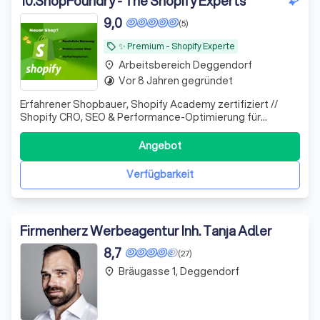
10
.
ShopFoundry - The Shopify Experts
9,0
(5)
✨️ Premium - Shopify Experte
local_offer
Arbeitsbereich Deggendorf
place
Vor 8 Jahren gegründet
timelapse
Erfahrener Shopbauer, Shopify Academy zertifiziert //
Shopify CRO, SEO & Performance-Optimierung für
Unternehmen, die mehr Umsatz aus bestehendem Traffic
erzielen wollen.
Angebot
Verfügbarkeit
Firmenherz Werbeagentur Inh. Tanja Adler
8,7
(27)
Bräugasse 1, Deggendorf
place