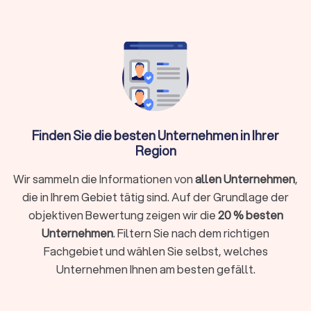
Shops
Trustlocal hilft: Vergleichen Sie bis zu vier
Angebote, prüfen Sie Portfolios und
Bewertungen transparent
Was macht ein professioneller
Finden Sie die besten Unternehmen in Ihrer
Webdesigner?
Region
Ein Webdesigner gestaltet, entwickelt und optimiert
Websites, damit sie technisch funktionieren, visuell
Wir sammeln die Informationen von
allen Unternehmen
,
überzeugen und bei Google gefunden werden. Er verbindet
die in Ihrem Gebiet tätig sind. Auf der Grundlage der
Design mit Strategie, Nutzerführung und technischer
objektiven Bewertung zeigen wir die
20 % besten
Umsetzung.
Ein professioneller Webdesigner in Deggendorf kennt lokale
Unternehmen
. Filtern Sie nach dem richtigen
Märkte, rechtliche Anforderungen wie Impressum und
Fachgebiet und wählen Sie selbst, welches
Datenschutz und gängige Content-Management-Systeme
Unternehmen Ihnen am besten gefällt.
(CMS). Ein guter Webdesigner liefert mehr als eine hübsche
Website. Er übersetzt Ihre Ziele in ein klares Konzept,
gestaltet eine strukturierte Benutzerführung und