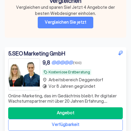
vergleichen
Vergleichen und sparen Sie! Jetzt 4 Angebote der
besten Webdesigner einholen.
Vergleichen Sie jetzt
5
.
SEO Marketing GmbH
9,8
(100)
Kostenlose Erstberatung
local_offer
Arbeitsbereich Deggendorf
place
Vor 8 Jahren gegründet
timelapse
Online-Marketing, das im Gedächtnis bleibt. Ihr digitaler
Wachstumspartner mit über 20 Jahren Erfahrung.
Zukunftssichere Strategien, messbare Ergebnisse,
persönliche Ansprechpartner & mehr!
Angebot
Verfügbarkeit