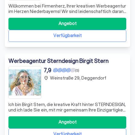
Willkommen bei Firmenherz, Ihrer kreativen Werbeagentur
im Herzen Niederbayerns! Wir sind leidenschaftlich daran
interessiert, Ihre Marke zum Strahlen zu bringen und Ihre
Botschaften wirkungsvoll zu kommunizieren. Mit einem
Angebot
breiten Spektrum an Dienstleistungen, von
maßgeschneidertem Webdesign über g
Verfügbarkeit
Werbeagentur Sterndesign Birgit Stern
7,9
(5)
Weinstraße 29, Deggendorf
place
Ich bin Birgit Stern, die kreative Kraft hinter STERNDESIGN,
und ich lade Sie ein, mit mir gemeinsam Ihre Einzigartigkeit
zu entdecken. In einer Welt voller austauschbarer
Angebote ist es entscheidend, sich abzuheben und als
Angebot
„Lieblingsmarke“ wahrgenommen zu werden. Ich
unterstütze Sie dabei, Ihre „g
Verfügbarkeit