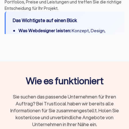
Portfolios, Preise und Leistungen und treffen Sie die richtige
Entscheidung für Ihr Projekt.
Das Wichtigste auf einen Blick
Was Webdesigner leisten:
Konzept, Design,
Entwicklung, CMS-Integration, Basis-SEO,
DSGVO-Konformität und Übergabe
Kosten:
500 - 2.000 € für einfache Seiten, 2.000 -
8.000 € für Unternehmenswebsites, 8.000 -
20.000 € für Shops
Projektdauer:
Kleine Websites 2-3 Wochen,
Wie es funktioniert
komplexe Projekte 4-8 Wochen
Freelancer oder Agentur:
Freelancer für kleinere
Sie suchen das passende Unternehmen für Ihren
Projekte und direkten Kontakt, Agentur für
Auftrag? Bei Trustlocal haben wir bereits alle
umfangreiche Shops und Teams
Informationen für Sie zusammengestellt. Holen Sie
Beliebte Systeme:
WordPress und Webflow für
kostenlose und unverbindliche Angebote von
Websites, Shopify und Shopware für Online-
Unternehmen in Ihrer Nähe ein.