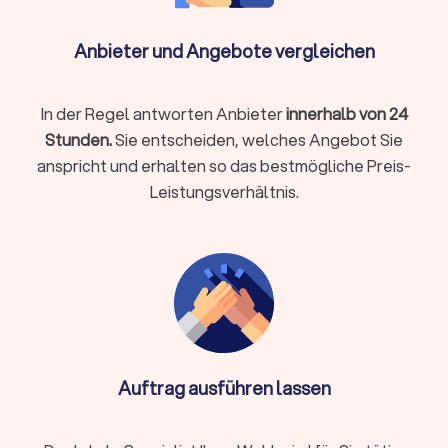
Umsetzung in CMS (z. B. WordPress/Webflow) oder Shop
(z. B. Shopify/Shopware)
Anbieter und Angebote vergleichen
Basis-SEO (saubere Struktur, Meta, Schema),
Performance-Tuning
In der Regel antworten Anbieter
innerhalb von 24
DSGVO-Basics (Cookie-Hinweis, Impressum/Datenschutz,
Stunden.
Sie entscheiden, welches Angebot Sie
ohne Rechtsberatung)
anspricht und erhalten so das bestmögliche Preis-
Übergabe, Schulung, Wartung/Updates
Leistungsverhältnis.
Spezialfälle
Webshop mit Zahlarten/Versandregeln, Produktvarianten,
Steuern
Integrationen (CRM, Newsletter, Buchung,
Mitgliederbereich)
Mehrsprachigkeit, Barrierearmut, Core Web Vitals
Auftrag ausführen lassen
Relaunch ohne Ranking-Verlust (Weiterleitungen, Tracking,
Consent)