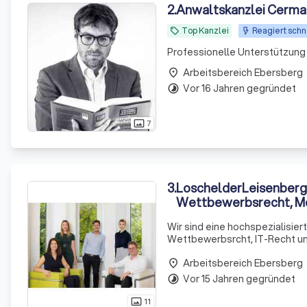
2
.
Anwaltskanzlei Cerma
Top Kanzlei
Reagiert schn
local_offer
Professionelle Unterstützung 
Arbeitsbereich Ebersberg
place
Vor 16 Jahren gegründet
timelapse
7
photo_size_select_actual
3
.
LoschelderLeisenberg
Wettbewerbsrecht, Me
& IT Recht
Wir sind eine hochspezialisie
Wettbewerbsrcht, IT-Recht un
Arbeitsbereich Ebersberg
place
Vor 15 Jahren gegründet
timelapse
11
photo_size_select_actual