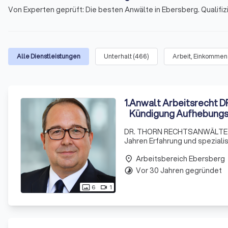
Von Experten geprüft: Die besten Anwälte in Ebersberg. Qualifiz
Alle Dienstleistungen
Unterhalt
(
466
)
Arbeit, Einkommen
1
.
Anwalt Arbeitsrecht
Kündigung Aufhebungs
DR. THORN RECHTSANWÄLTE ist 
Jahren Erfahrung und speziali
besteht aus engagierten Anwält
Arbeitsbereich Ebersberg
place
Vor 30 Jahren gegründet
timelapse
6
1
photo_size_select_actual
videocam