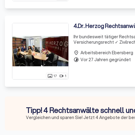
4
.
Dr. Herzog Rechtsanw
Ihr bundesweit tätiger Rechts
Versicherungsrecht ✓ Zivilrecht ✓ Cannabisrecht Top Bewert
25 Jahre Erfahrung
Arbeitsbereich Ebersberg
place
Vor 27 Jahren gegründet
timelapse
17
1
photo_size_select_actual
videocam
Tipp! 4 Rechtsanwälte schnell un
Vergleichen und sparen Sie! Jetzt 4 Angebote der be