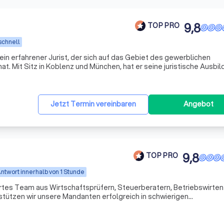
9,8
TOP PRO
schnell
ein erfahrener Jurist, der sich auf das Gebiet des gewerblichen
at. Mit Sitz in Koblenz und München, hat er seine juristische Ausbi
enberg-Universität Mainz absolviert und ist seit 1995 als Rechts
Jetzt Termin vereinbaren
Angebot
9,8
TOP PRO
ntwort innerhalb von 1 Stunde
ertes Team aus Wirtschaftsprüfern, Steuerberatern, Betriebswirten
stützen wir unsere Mandanten erfolgreich in schwierigen
uns nicht nur als Ansprechpartner, sondern auch als Ratgeber und