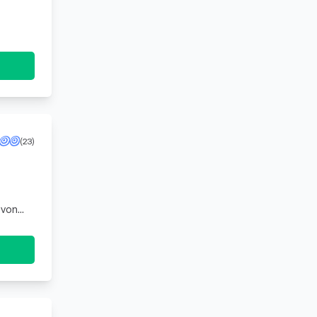
(23)
 von
,