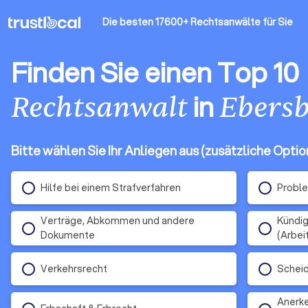
Die besten 17600+ Rechtsanwälte
für Sie
Finden Sie einen Top 10
in
Rechtsanwalt
Ebers
Bitte wählen Sie Ihr Anliegen aus (zusätzliche Opti
Hilfe bei einem Strafverfahren
Proble
Verträge, Abkommen und andere
Kündig
Dokumente
(Arbei
Verkehrsrecht
Schei
Anerke