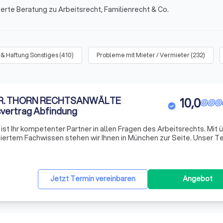
ierte Beratung zu Arbeitsrecht, Familienrecht & Co.
 & Haftung Sonstiges
(
410
)
Probleme mit Mieter / Vermieter
(
232
)
 DR. THORN RECHTSANWÄLTE
10,0
vertrag Abfindung
Ihr kompetenter Partner in allen Fragen des Arbeitsrechts. Mit ü
siertem Fachwissen stehen wir Ihnen in München zur Seite. Unser 
en, darunter eine Fachanwältin für Arbeitsrecht mit langjähriger P
Jetzt Termin vereinbaren
Angebot