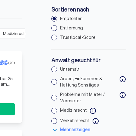
Sortieren nach
Empfohlen
Entfernung
Medizinrecht
(
227
)
Verkehrsrecht
(
368
)
Urheber- & Medienr
Trustlocal-Score
Anwalt gesucht für
(79)
Unterhalt
ber 25
Arbeit, Einkommen &
info
Team
Haftung Sonstiges
raxiser
Probleme mit Mieter /
info
Vermieter
Medizinrecht
info
Verkehrsrecht
info
expand_more
Mehr anzeigen