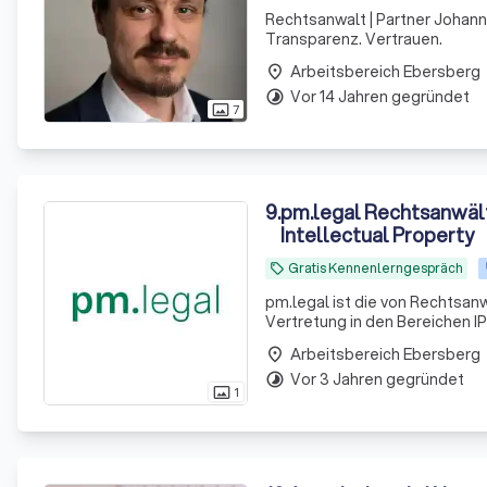
Rechtsanwalt | Partner Johannes 
Transparenz. Vertrauen.
Arbeitsbereich Ebersberg
place
Vor 14 Jahren gegründet
timelapse
7
photo_size_select_actual
9
.
pm.legal Rechtsanwälte 
Intellectual Property
Gratis Kennenlerngespräch
local_offer
pm.legal ist die von Rechtsan
Vertretung in den Bereichen IP
München. Die Kernkompetenzen
Arbeitsbereich Ebersberg
place
Domainrecht
Vor 3 Jahren gegründet
timelapse
1
photo_size_select_actual