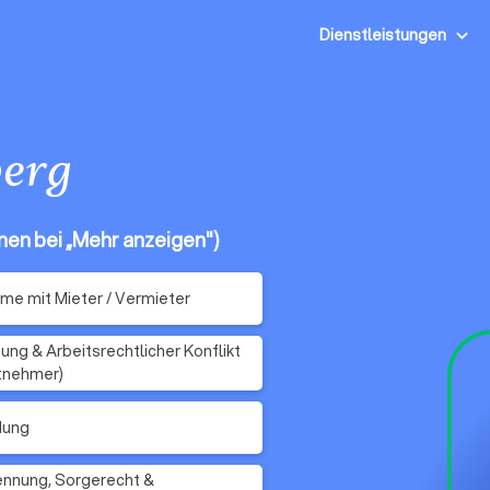
Dienstleistungen
berg
onen bei „Mehr anzeigen")
me mit Mieter / Vermieter
ung & Arbeitsrechtlicher Konflikt
tnehmer)
dung
nnung, Sorgerecht &