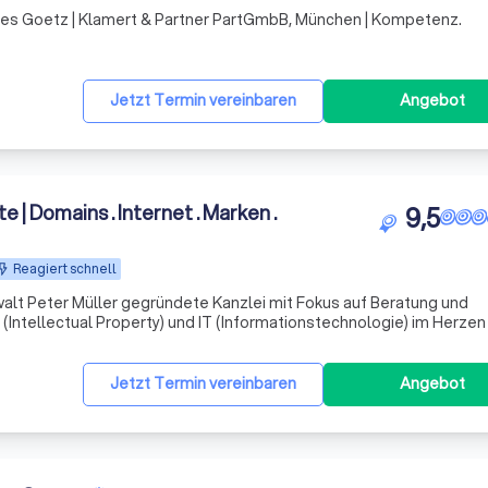
Goetz | Klamert & Partner PartGmbB, München | Kompetenz.
Jetzt Termin vereinbaren
Angebot
| Domains . Internet . Marken .
9,5
Reagiert schnell
walt Peter Müller gegründete Kanzlei mit Fokus auf Beratung und
 (Intellectual Property) und IT (Informationstechnologie) im Herzen
 von pm.legal liegen im Online-/Internetrecht und im Markenrecht
Jetzt Termin vereinbaren
Angebot