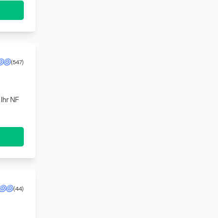
(547)
n
Ihr NF
(44)