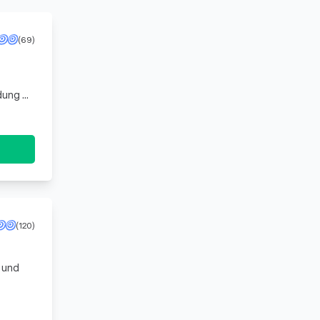
(69)
ldung an
anwalt
(120)
 und