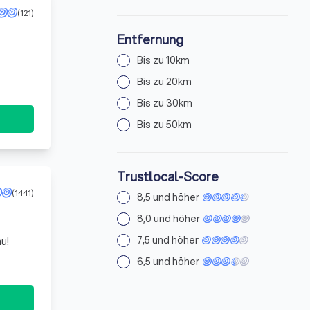
(121)
Entfernung
Bis zu 10km
Bis zu 20km
Bis zu 30km
Bis zu 50km
Trustlocal-Score
(1441)
8,5 und höher
8,0 und höher
7,5 und höher
u!
6,5 und höher