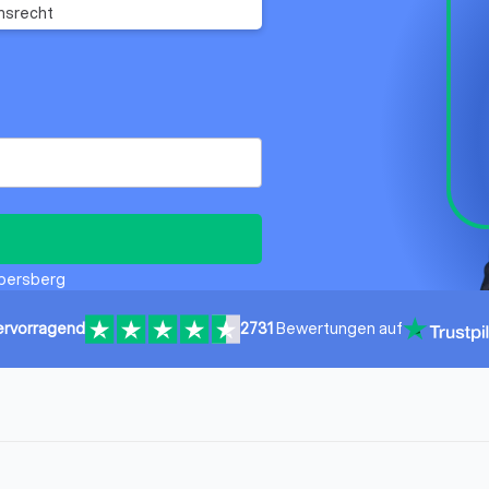
hsrecht
Ebersberg
ervorragend
2731
Bewertungen auf