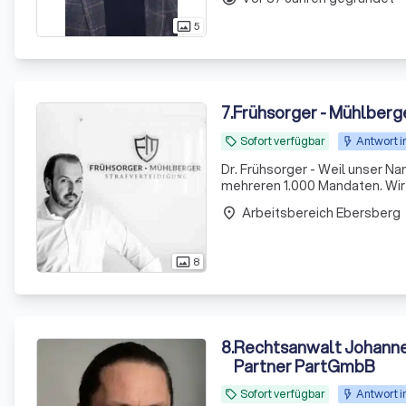
5
photo_size_select_actual
7
.
Frühsorger - Mühlber
Sofort verfügbar
Antwort i
local_offer
Dr. Frühsorger - Weil unser N
mehreren 1.000 Mandaten. Wir l
Arbeitsbereich Ebersberg
place
8
photo_size_select_actual
8
.
Rechtsanwalt Johannes
Partner PartGmbB
Sofort verfügbar
Antwort i
local_offer