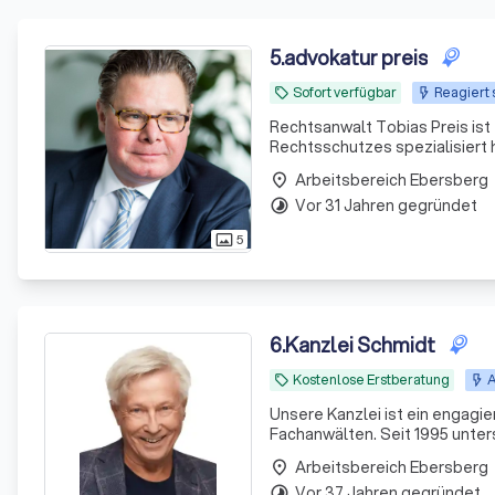
5
.
advokatur preis
Sofort verfügbar
Reagiert 
local_offer
Rechtsanwalt Tobias Preis ist 
Rechtsschutzes spezialisiert h
der renommierten Johannes-Gut
Arbeitsbereich Ebersberg
place
Vor 31 Jahren gegründet
timelapse
5
photo_size_select_actual
6
.
Kanzlei Schmidt
Kostenlose Erstberatung
A
local_offer
Unsere Kanzlei ist ein engagi
Fachanwälten. Seit 1995 unter
Finanzsituationen. Wir sehen 
Arbeitsbereich Ebersberg
place
Umsetzer von Lösungen.
Vor 37 Jahren gegründet
timelapse