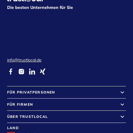
Die besten Unternehmen für Sie
info@trustlocal.de
keyboard_arrow_down
FÜR PRIVATPERSONEN
keyboard_arrow_down
FÜR FIRMEN
keyboard_arrow_down
ÜBER TRUSTLOCAL
LAND