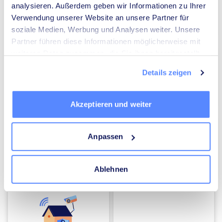
analysieren. Außerdem geben wir Informationen zu Ihrer
Verwendung unserer Website an unsere Partner für
Umzugsunternehmen
Heizungsbauer
soziale Medien, Werbung und Analysen weiter. Unsere
Partner führen diese Informationen möglicherweise mit
weiteren Daten zusammen, die Sie ihnen bereitgestellt
haben oder die sie im Rahmen Ihrer Nutzung der Dienste
Details zeigen
gesammelt haben.
Elektriker
Mediatoren
Akzeptieren und weiter
Anpassen
Ablehnen
Energieberater
Kammerjäger