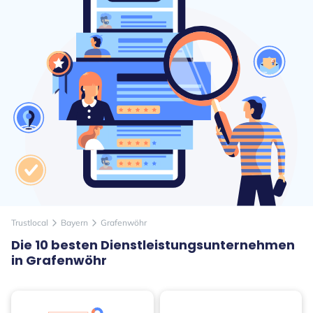
Trustlocal
Bayern
Grafenwöhr
arrow_forward_ios
arrow_forward_ios
Die 10 besten Dienstleistungsunternehmen
in Grafenwöhr