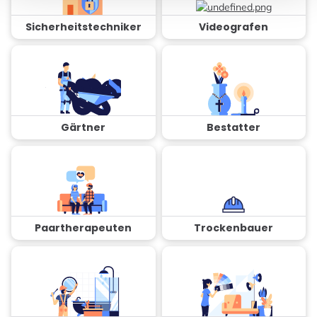
Sicherheitstechniker
Videografen
Gärtner
Bestatter
Paartherapeuten
Trockenbauer