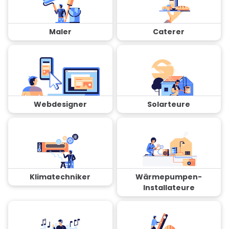
Maler
Caterer
Webdesigner
Solarteure
Klimatechniker
Wärmepumpen-
Installateure