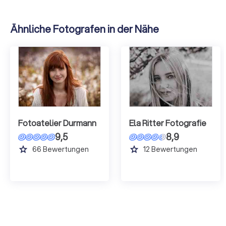
Ähnliche Fotografen in der Nähe
Fotoatelier Durmann
Ela Ritter Fotografie
9,5
8,9
grade
grade
66
Bewertungen
12
Bewertungen