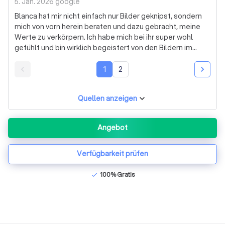
5. Jan. 2026
google
Blanca hat mir nicht einfach nur Bilder geknipst, sondern
mich von vorn herein beraten und dazu gebracht, meine
Werte zu verkörpern. Ich habe mich bei ihr super wohl
gefühlt und bin wirklich begeistert von den Bildern im
Endresultat. Vollste Empfehlung!
1
2
Quellen anzeigen
Angebot
Verfügbarkeit prüfen
100% Gratis
check