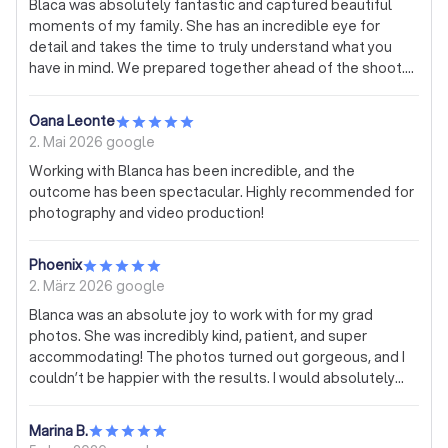
Blaca was absolutely fantastic and captured beautiful
moments of my family. She has an incredible eye for
detail and takes the time to truly understand what you
have in mind. We prepared together ahead of the shoot.
On the day of the shoot, she created such a relaxed and
enjoyable atmosphere, even managing the mood swings
Oana Leonte
of my 9- and 12-year-old with great patience and ease. It
2. Mai 2026
google
turned into a lovely experience for all of us and is now a
Working with Blanca has been incredible, and the
wonderful family memory. The photos themselves are of
outcome has been spectacular. Highly recommended for
outstanding quality, and I couldn’t be happier with the
photography and video production!
result. I would highly recommend Blaca to anyone looking
for a talented and professional photographer.
Phoenix
2. März 2026
google
Blanca was an absolute joy to work with for my grad
photos. She was incredibly kind, patient, and super
accommodating! The photos turned out gorgeous, and I
couldn’t be happier with the results. I would absolutely
recommend her to anyone looking for beautiful, high-
quality photos.
Marina B.