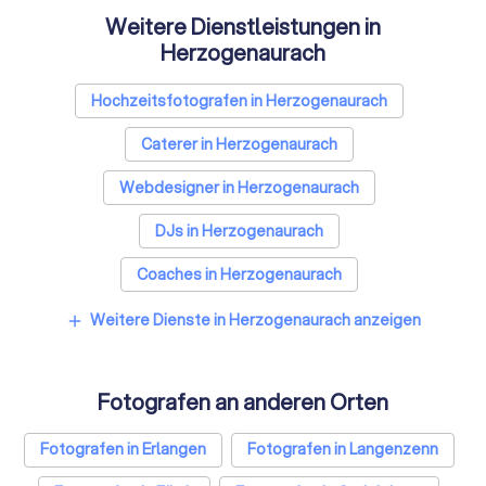
Weitere Dienstleistungen in
Herzogenaurach
Hochzeitsfotografen in Herzogenaurach
Caterer in Herzogenaurach
Webdesigner in Herzogenaurach
DJs in Herzogenaurach
Coaches in Herzogenaurach
Videografen in Herzogenaurach
Weitere Dienste in Herzogenaurach anzeigen
add
Bestatter in Herzogenaurach
Fotografen an anderen Orten
Paartherapeuten in Herzogenaurach
Sicherheitsdienste in Herzogenaurach
Fotografen in Erlangen
Fotografen in Langenzenn