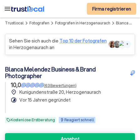
menu
Firma registrieren
Trustlocal
Fotografen
Fotografen in Herzogenaurach
Blanca Melendez Business & Brand Photographer
arrow_forward_ios
arrow_forward_ios
arrow_forward_ios
Sehen Sie sich auch die
Top 10 der Fotografen
+
in Herzogenaurach an
Blanca Melendez Business & Brand
Photographer
10,0
(
63
Bewertungen
)
place
Kunigundenstraße 20, Herzogenaurach
timelapse
Vor 15 Jahren gegründet
Kostenlose Erstberatung
Reagiert schnell
Angebot