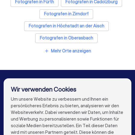
Freie Redner in Herzogenaurach
Fotografen in Fürth
Fotografen in Cadolzburg
Fotografen in Zirndorf
Fotografen in Höchstadt an der Aisch
Fotografen in Oberasbach
Fotografen in Nürnberg
Mehr Orte anzeigen
add
Fotografen in Forchheim (Bayern)
Fotografen in Eckental
Fotografen in Berlin
Fotografen in Hamburg
Fotografen in München
Wir verwenden Cookies
Fotografen in Köln
Um unsere Website zu verbessern und Ihnen ein
Die besten Unternehmen für Sie
persönlicheres Erlebnis zu bieten, analysieren wir den
Fotografen in Frankfurt am Main
Websiteverkehr. Dabei verwenden wir Daten, um Inhalte
info@trustlocal.de
und Werbung zu personalisieren sowie Funktionen für
Fotografen in Stuttgart
Fotografen in Düsseldorf
soziale Medien bereitzustellen. Ein Teil dieser Daten
wird mit unseren Partnern geteilt. Diese können die
Fotografen in Dortmund
Fotografen in Essen