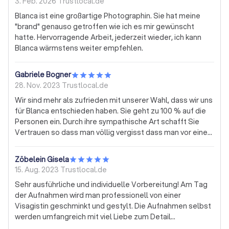
3. Feb. 2026
Trustlocal.de
Blanca ist eine großartige Photographin. Sie hat meine
"brand" genauso getroffen wie ich es mir gewünscht
hatte. Hervorragende Arbeit, jederzeit wieder, ich kann
Blanca wärmstens weiter empfehlen.
Gabriele Bogner
28. Nov. 2023
Trustlocal.de
Wir sind mehr als zufrieden mit unserer Wahl, dass wir uns
für Blanca entschieden haben. Sie geht zu 100 % auf die
Personen ein. Durch ihre sympathische Art schafft Sie
Vertrauen so dass man völlig vergisst dass man vor einer
Kamera steht. Die Bilder haben zu 100 % unsere
Vorstellung erfüllt, Blanca war jederzeit umgehend auch
Zöbelein Gisela
bei Fragen erreichbar und wir werden ganz sicher erneut
15. Aug. 2023
Trustlocal.de
zusammenarbeiten. Für uns ist Blanca Melendez als
Sehr ausführliche und individuelle Vorbereitung! Am Tag
Fotografin gesetzt. Ein großes Dankeschön vom
der Aufnahmen wird man professionell von einer
gesamten Team XBogner-Marketing, Gabriele Bogner.
Visagistin geschminkt und gestylt. Die Aufnahmen selbst
werden umfangreich mit viel Liebe zum Detail
durchgeführt.