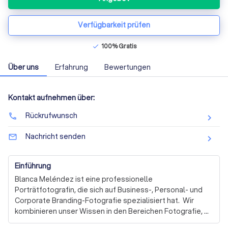
Verfügbarkeit prüfen
100% Gratis
check
Über uns
Erfahrung
Bewertungen
Kontakt aufnehmen über:
Rückrufwunsch
phone
Nachricht senden
mail_outline
Einführung
Blanca Meléndez ist eine professionelle 
Porträtfotografin, die sich auf Business-, Personal- und 
Corporate Branding-Fotografie spezialisiert hat.  Wir 
kombinieren unser Wissen in den Bereichen Fotografie, 
Kurzvideo, Branding und Marketing, um Unternehmen 