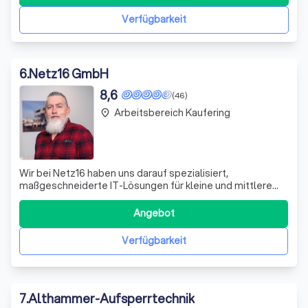
Dienstleistungen reichen von Objektschutz über
Revierdienste bis hin zu professionellen
Verfügbarkeit
6
.
Netz16 GmbH
8,6
(46)
Arbeitsbereich Kaufering
place
Wir bei Netz16 haben uns darauf spezialisiert,
maßgeschneiderte IT-Lösungen für kleine und mittlere
Unternehmen zu entwickeln. Unsere SMB Solutions sind
nicht nur auf die spezifischen Bedürfnisse unserer Kunden
Angebot
zugeschnitten, sondern bieten auch eine umfassende
Palette an Managed Services, die es Ih
Verfügbarkeit
7
.
Althammer-Aufsperrtechnik