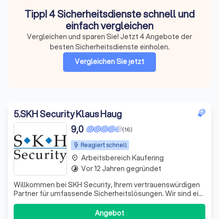
Tipp! 4 Sicherheitsdienste schnell und
einfach vergleichen
Vergleichen und sparen Sie! Jetzt 4 Angebote der
besten Sicherheitsdienste einholen.
Vergleichen Sie jetzt
5
.
SKH Security Klaus Haug
9,0
(16)
Reagiert schnell
Arbeitsbereich Kaufering
place
Vor 12 Jahren gegründet
timelapse
Willkommen bei SKH Security, Ihrem vertrauenswürdigen
Partner für umfassende Sicherheitslösungen. Wir sind ein
dynamisches Team, das sich leidenschaftlich für den
Schutz von Menschen und Objekten einsetzt. Unsere
Angebot