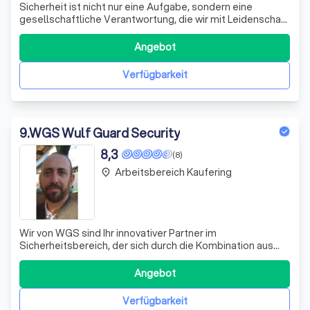
Sicherheit ist nicht nur eine Aufgabe, sondern eine
gesellschaftliche Verantwortung, die wir mit Leidenschaft
und Engagement wahrnehmen. Als ICPS, ein lokales
Sicherheitsunternehmen mit über 200 erfahrenen
Angebot
Mitarbeitern, stehen wir seit mehr als 20 Jahren an der
Seite unserer Kunden aus Industrie, Ha
Verfügbarkeit
9
.
WGS Wulf Guard Security
8,3
(8)
Arbeitsbereich Kaufering
place
Wir von WGS sind Ihr innovativer Partner im
Sicherheitsbereich, der sich durch die Kombination aus
traditionellem Dienstleistungs-Know-how, modernster
Technik und einem kompetenten Netzwerk auszeichnet.
Angebot
Unser Engagement gilt dem Schutz und der Sicherheit
von Städten, Unternehmen und Privatpersonen i
Verfügbarkeit