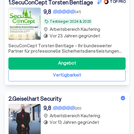
1
.
SecuConCept Torsten Bentlage
TOP PRO
9,8
(47)
Testsieger 2024 & 2025
local_offer
Arbeitsbereich Kaufering
place
Vor 23 Jahren gegründet
timelapse
SecuConCept Torsten Bentlage – Ihr bundesweiter
Partner für professionelle Sicherheitsdienstleistungen
SecuConCept Torsten Bentlage steht seit über 20 Jahren
für zuverlässige, nachhaltige und hochwertige
Angebot
Sicherheitslösungen für Unternehmen, Industrie, Logistik,
Energieversorger und öffentliche Auft
Verfügbarkeit
2
.
Geiselhart Security
9,8
(20)
Arbeitsbereich Kaufering
place
Vor 13 Jahren gegründet
timelapse