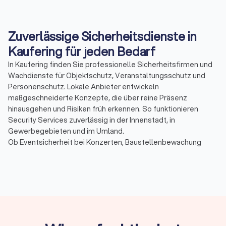
Zuverlässige Sicherheitsdienste in
Kaufering für jeden Bedarf
In Kaufering finden Sie professionelle Sicherheitsfirmen und
Wachdienste für Objektschutz, Veranstaltungsschutz und
Personenschutz. Lokale Anbieter entwickeln
maßgeschneiderte Konzepte, die über reine Präsenz
hinausgehen und Risiken früh erkennen. So funktionieren
Security Services zuverlässig in der Innenstadt, in
Gewerbegebieten und im Umland.
Ob Eventsicherheit bei Konzerten, Baustellenbewachung
während laufender Bauphasen oder Empfangs- und
Pförtnerdienste im Tagesbetrieb: Ein erfahrener
Sicherheitsbetrieb sorgt für klare Abläufe, dokumentierte
Maßnahmen und kurze Reaktionszeiten.
Warum Anbieter aus der Region?