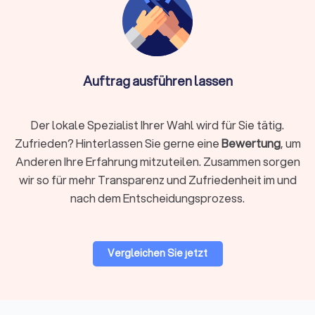
Brandwachen:
Vorbeugende Sicherung, etwa nach
Heißarbeiten, und definierte Interventionsschritte.
Klären Sie, wie Alarmketten und Freimessungen
eingebunden werden.
Personenschutz:
Diskrete Begleitung gefährdeter
Auftrag ausführen lassen
Personen mit abgestimmten Routen und Lagechecks.
Erwartbar sind Risikoanalyse, Vorfeldklärung und
abgestimmte Bewegungsprofile.
Der lokale Spezialist Ihrer Wahl wird für Sie tätig.
Empfangs- und Pförtnerdienste:
Zutrittskontrolle,
Besucherlenkung und Ausweiserstellung.
Zufrieden? Hinterlassen Sie gerne eine
Bewertung
, um
Professionelles Auftreten am Frontdesk reduziert
Anderen Ihre Erfahrung mitzuteilen. Zusammen sorgen
Wartezeiten und Zwischenfälle.
wir so für mehr Transparenz und Zufriedenheit im und
Alarmaufschaltung:
Überwachung mit definierter
nach dem Entscheidungsprozess.
Interventionskette. Fragen Sie nach Reaktionsfenstern
und wie Falschalarme behandelt werden.
Vergleichen Sie jetzt
Ablauf der Zusammenarbeit
1. Bedarf klären:
Einsatzort, Zeiten, Mindeststunden,
besondere Risiken und gewünschte Leistungen präzisieren.
Je genauer das Briefing, desto treffsicherer das Angebot.