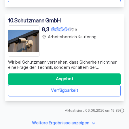
10
.
Schutzmann GmbH
8,3
(11)
Arbeitsbereich Kaufering
place
Wir bei Schutzmann verstehen, dass Sicherheit nicht nur
eine Frage der Technik, sondern vor allem der
Schnelligkeit ist. Herkömmliche Alarmanlagen mit lauten
Sirenen sind längst überholt. Wir bieten Ihnen
Angebot
Echtzeitschutz, der Ihr Eigentum rund um die Uhr
überwacht und sofort reagiert, bevor ein Einbr
Verfügbarkeit
Aktualisiert: 06.08.2026 um 19:39
info
keyboard_arrow_down
Weitere Ergebnisse anzeigen