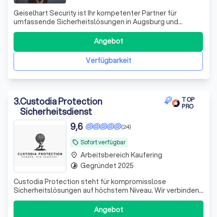
Geiselhart Security ist Ihr kompetenter Partner für
umfassende Sicherheitslösungen in Augsburg und
Umgebung. Wir bieten Ihnen einen vielseitigen
Sicherheitsdienst, der sich durch regionale Nähe,
Angebot
Flexibilität und schnelle Einsatzbereitschaft auszeichnet.
Ob bei der Bewachung von Veranstaltungen, dem
Verfügbarkeit
3
.
Custodia Protection
TOP
PRO
Sicherheitsdienst
9,6
(24)
Sofort verfügbar
local_offer
Arbeitsbereich Kaufering
place
Gegründet 2025
timelapse
Custodia Protection steht für kompromisslose
Sicherheitslösungen auf höchstem Niveau. Wir verbinden
traditionelle Werte – Ehre, Pflichtbewusstsein und
Loyalität – mit moderner Einsatztechnik, klaren Prozessen
Angebot
und einem professionellen, geschulten Team. Unsere