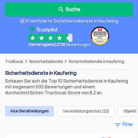
Suche
search
31 verifizierte Sicherheitsdienste in Kaufering
verified_user
Hervorragend
|
2726
Bewertungen
Trustlocal
Sicherheitsdienste
Sicherheitsdienste in Kaufering
arrow_forward_ios
arrow_forward_ios
Sicherheitsdienste in Kaufering
Schauen Sie sich die Top 10 Sicherheitsdienste in Kaufering
mit insgesamt 503 Bewertungen und einem
durchschnittlichen Trustlocal-Score von 8.2 an.
Alle Dienstleistungen
Veranstaltungsschutz
(
22
)
Objekts
filter_list
Filter