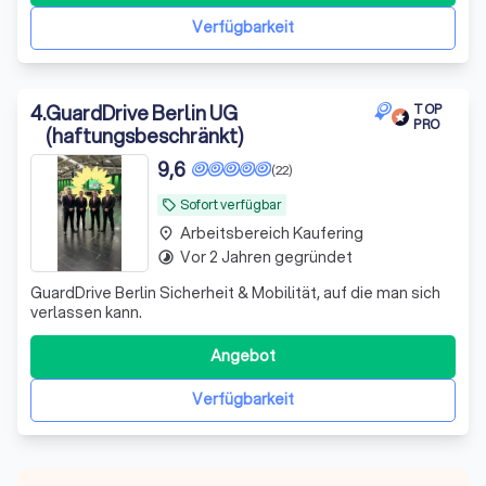
Mission: Wir schützen, was Ihnen wichtig
Verfügbarkeit
4
.
GuardDrive Berlin UG
TOP
PRO
(haftungsbeschränkt)
9,6
(22)
Sofort verfügbar
local_offer
Arbeitsbereich Kaufering
place
Vor 2 Jahren gegründet
timelapse
GuardDrive Berlin Sicherheit & Mobilität, auf die man sich
verlassen kann.
Angebot
Verfügbarkeit