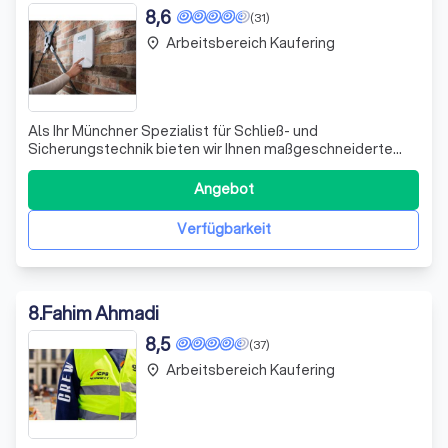
8,6
(31)
Arbeitsbereich Kaufering
place
Als Ihr Münchner Spezialist für Schließ- und
Sicherungstechnik bieten wir Ihnen maßgeschneiderte
Sicherheitslösungen, die auf Ihre individuellen
Bedürfnisse abgestimmt sind. Von der ersten Beratung
Angebot
über die fachgerechte Installation bis hin zur
regelmäßigen Wartung und unserem 24-Stunden-Service
Verfügbarkeit
sin
8
.
Fahim Ahmadi
8,5
(37)
Arbeitsbereich Kaufering
place