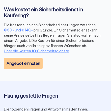
2. Angebote über Trustlocal einholen:
Mit einer Anfrage
Was kostet ein Sicherheitsdienst in
erreichen Sie mehrere geprüfte Anbieter in Kaufering,
Kaufering?
erhalten vergleichbare Angebote innerhalb kurzer Zeit und
sehen echte Bewertungen. Unverbindlich und kostenlos.
Die Kosten für einen Sicherheitsdienst liegen zwischen
Jetzt Angebote in Kaufering vergleichen (
Sicherheitsdienst-
€
30
,-
und
€
140
,-
pro Stunde. Ein Sicherheitsdienst kann
Anbieter
).
seine Preise selbst festlegen, fragen Sie also vorher nach
3. Vor-Ort-Begehung:
Lagecheck, Zugänge,
einem Angebot. Die Kosten für einen Sicherheitsdienst
Kommunikationswege und Eskalationsstufen festlegen. So
hängen auch von Ihren spezifischen Wünschen ab.
startet der Einsatz reibungslos, auch in der Innenstadt.
Über die Kosten für Sicherheitsdienste
4. Start & Review:
Mit klaren KPIs (Reaktionszeiten,
Berichtswesen) starten, regelmäßig auswerten und bei
Angebot einholen
Bedarf nachschärfen. Das hält Qualität stabil und Kosten
planbar.
Preisrahmen und Zuschläge
Die Spannen hängen von Einsatzart, Dauer und Teamgröße ab.
Häufig gestellte Fragen
Orientierung für Kaufering:
Objektschutz:
25 € bis 45 € pro Stunde.
Veranstaltungsschutz:
28 € bis 50 € pro Stunde.
Die folgenden Fragen und Antworten helfen Ihnen,
Brandwache:
25 € bis 40 € pro Stunde.