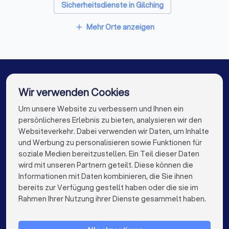
Sicherheitsdienste in Gilching
Sicherheitsdienste in Eichenau
Mehr Orte anzeigen
add
Sicherheitsdienste in Weilheim in Oberbayern
Sicherheitsdienste in Puchheim
Sicherheitsdienste in Olching
Wir verwenden Cookies
Sicherheitsdienste in Starnberg
Um unsere Website zu verbessern und Ihnen ein
Die besten Sicherheitsdienste für Sie
persönlicheres Erlebnis zu bieten, analysieren wir den
Sicherheitsdienste in Berlin
Websiteverkehr. Dabei verwenden wir Daten, um Inhalte
info@trustlocal.de
und Werbung zu personalisieren sowie Funktionen für
Sicherheitsdienste in Hamburg
soziale Medien bereitzustellen. Ein Teil dieser Daten
wird mit unseren Partnern geteilt. Diese können die
Sicherheitsdienste in München
Informationen mit Daten kombinieren, die Sie ihnen
bereits zur Verfügung gestellt haben oder die sie im
Sicherheitsdienste in Köln
keyboard_arrow_down
FÜR PRIVATPERSONEN
Rahmen Ihrer Nutzung ihrer Dienste gesammelt haben.
Sicherheitsdienste in Frankfurt am Main
keyboard_arrow_down
FÜR FIRMEN