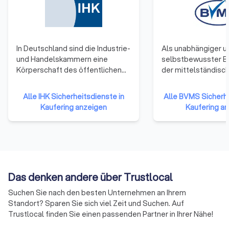
In Deutschland sind die Industrie-
Als unabhängiger u
und Handelskammern eine
selbstbewusster B
Körperschaft des öffentlichen
der mittelständisc
Rechts. Zu ihnen gehören
Sicherheitsunterne
Unternehmen einer Region. Alle
Deutschland verfolg
Alle IHK Sicherheitsdienste in
Alle BVMS Sicherhe
Gewerbetreibenden und
unserer Gründung i
Kaufering anzeigen
Kaufering a
Unternehmen mit Ausnahme
erfolgreich gesells
reiner Handwerksunternehmen,
und wirtschaftliche 
Landwirtschaften und
stellen uns den ste
Freiberufler (die nicht ins
wachsenden
Handelsregister eingetragen
Herausforderungen,
sind) gehören ihnen per Gesetz
und in Zukunft die A
Das denken andere über Trustlocal
an.
Sicherheitsdienstle
maßgeblich beeinfl
Suchen Sie nach den besten Unternehmen an Ihrem
sorgen für praxisor
Standort? Sparen Sie sich viel Zeit und Suchen. Auf
Lösungsansätze un
Trustlocal finden Sie einen passenden Partner in Ihrer Nähe!
kritischen und kons