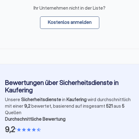
Ihr Unternehmen nicht in der Liste?
Kostenlos anmelden
Bewertungen über Sicherheitsdienste in
Kaufering
Unsere
Sicherheitsdienste
in
Kaufering
wird durchschnittlich
mit einer
9,2
bewertet, basierend auf insgesamt
521
aus
5
Quellen
Durchschnittliche Bewertung
9,2
•
star
star
star
star
star_half