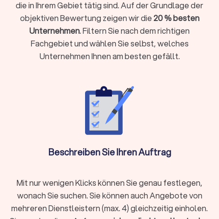
die in Ihrem Gebiet tätig sind. Auf der Grundlage der
Qualifikation im Einsatz:
Praxiserfahrene Kräfte mit IHK-
Sachkunde (§ 34a) treten souverän auf und handeln
objektiven Bewertung zeigen wir die
20 % besten
rechtssicher. Fragen Sie nach Einsatzprofilen:
Unternehmen
. Filtern Sie nach dem richtigen
Veranstaltungsschutz, Objektschutz, Personenschutz.
Fachgebiet und wählen Sie selbst, welches
Ein Wachdienst sollte genau dort Referenzen haben, wo
Unternehmen Ihnen am besten gefällt.
Sie ihn brauchen.
Standards und Prozesse:
Zertifizierungen wie DIN 77200
oder eine VdS-Anerkennung schaffen Transparenz über
Qualitätssicherung, Berichtswege und Kontrollen. Klären
Sie, wie Vorfälle dokumentiert werden und wer
Entscheidungen trifft.
Versicherung & Haftung:
Haftpflicht und
Betriebshaftpflicht mit nachvollziehbaren
Deckungssummen sind Pflicht. Lassen Sie sich die
Police zeigen und klären Sie Zuständigkeiten bei
Beschreiben Sie Ihren Auftrag
Schäden, etwa bei Events in stark frequentierten
Bereichen.
Erfahrungen vor Ort:
Referenzen, Fallbeispiele und
Mit nur wenigen Klicks können Sie genau festlegen,
Bewertungen aus Kaufering helfen, die Passgenauigkeit
wonach Sie suchen. Sie können auch Angebote von
zu prüfen. Achten Sie auf konkrete Ergebnisse statt
mehreren Dienstleistern (max. 4) gleichzeitig einholen.
allgemeiner Versprechen.