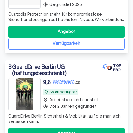
Gegründet 2025
timelapse
Custodia Protection steht für kompromisslose
Sicherheitslösungen auf höchstem Niveau. Wir verbinden
traditionelle Werte – Ehre, Pflichtbewusstsein und
Loyalität – mit moderner Einsatztechnik, klaren Prozessen
Angebot
und einem professionellen, geschulten Team. Unsere
Mission: Wir schützen, was Ihnen wichtig
Verfügbarkeit
3
.
GuardDrive Berlin UG
TOP
PRO
(haftungsbeschränkt)
9,6
(22)
Sofort verfügbar
local_offer
Arbeitsbereich Landshut
place
Vor 2 Jahren gegründet
timelapse
GuardDrive Berlin Sicherheit & Mobilität, auf die man sich
verlassen kann.