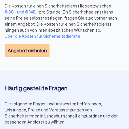
sehen echte Bewertungen. Unverbindlich und kostenlos.
Die Kosten für einen Sicherheitsdienst liegen zwischen
Jetzt Angebote in Landshut vergleichen (
Sicherheitsdienst-
€
30
,-
und
€
140
,-
pro Stunde. Ein Sicherheitsdienst kann
Anbieter
).
seine Preise selbst festlegen, fragen Sie also vorher nach
3. Vor-Ort-Begehung:
Lagecheck, Zugänge,
einem Angebot. Die Kosten für einen Sicherheitsdienst
Kommunikationswege und Eskalationsstufen festlegen. So
hängen auch von Ihren spezifischen Wünschen ab.
startet der Einsatz reibungslos, auch in der Innenstadt.
Über die Kosten für Sicherheitsdienste
4. Start & Review:
Mit klaren KPIs (Reaktionszeiten,
Berichtswesen) starten, regelmäßig auswerten und bei
Angebot einholen
Bedarf nachschärfen. Das hält Qualität stabil und Kosten
planbar.
Preisrahmen und Zuschläge
Die Spannen hängen von Einsatzart, Dauer und Teamgröße ab.
Häufig gestellte Fragen
Orientierung für Landshut:
Objektschutz:
25 € bis 45 € pro Stunde.
Veranstaltungsschutz:
28 € bis 50 € pro Stunde.
Die folgenden Fragen und Antworten helfen Ihnen,
Brandwache:
25 € bis 40 € pro Stunde.
Leistungen, Preise und Voraussetzungen von
Personenschutz (Leibwächter):
50 € bis 150 € pro
Sicherheitsfirmen in Landshut schnell einzuordnen und den
Stunde.
passenden Anbieter zu wählen.
Methodik:
Preisspannen basieren auf Angeboten über