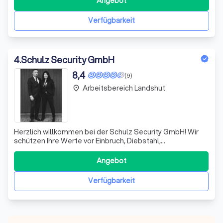
Angebot
Verfügbarkeit
4
.
Schulz Security GmbH
8,4
(9)
Arbeitsbereich Landshut
place
Herzlich willkommen bei der Schulz Security GmbH! Wir
schützen Ihre Werte vor Einbruch, Diebstahl,
Sachschäden, Vandalismus und Produktionsausfällen. Ihr
Anliegen ist unser Auftrag, und wir setzen alles daran,
Angebot
Ihnen den bestmöglichen Schutz zu bieten. Seit 2017 sind
wir als inhabergeführter Sicherhe
Verfügbarkeit