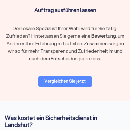
Personenschutz:
Diskrete Begleitung gefährdeter
Auftrag ausführen lassen
Personen mit abgestimmten Routen und Lagechecks.
Erwartbar sind Risikoanalyse, Vorfeldklärung und
abgestimmte Bewegungsprofile.
Der lokale Spezialist Ihrer Wahl wird für Sie tätig.
Empfangs- und Pförtnerdienste:
Zutrittskontrolle,
Besucherlenkung und Ausweiserstellung.
Zufrieden? Hinterlassen Sie gerne eine
Bewertung
, um
Professionelles Auftreten am Frontdesk reduziert
Anderen Ihre Erfahrung mitzuteilen. Zusammen sorgen
Wartezeiten und Zwischenfälle.
wir so für mehr Transparenz und Zufriedenheit im und
Alarmaufschaltung:
Überwachung mit definierter
nach dem Entscheidungsprozess.
Interventionskette. Fragen Sie nach Reaktionsfenstern
und wie Falschalarme behandelt werden.
Vergleichen Sie jetzt
Ablauf der Zusammenarbeit
1. Bedarf klären:
Einsatzort, Zeiten, Mindeststunden,
besondere Risiken und gewünschte Leistungen präzisieren.
Je genauer das Briefing, desto treffsicherer das Angebot.
2. Angebote über Trustlocal einholen:
Mit einer Anfrage
Was kostet ein Sicherheitsdienst in
erreichen Sie mehrere geprüfte Anbieter in Landshut,
Landshut?
erhalten vergleichbare Angebote innerhalb kurzer Zeit und