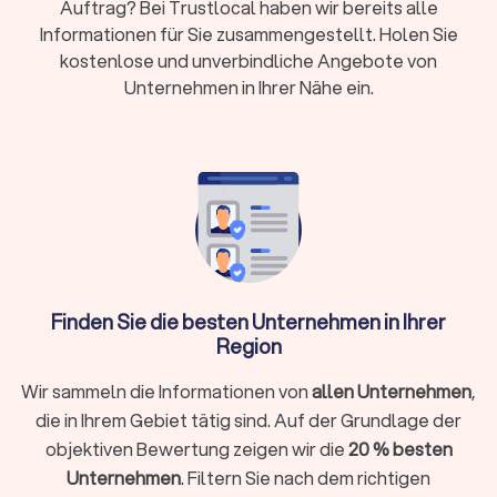
Innenstadt mit hoher Besucherfrequenz zahlt sich
Auftrag? Bei Trustlocal haben wir bereits alle
Ortskenntnis aus.
Informationen für Sie zusammengestellt. Holen Sie
Kurze Anfahrtswege bedeuten schnelle Verfügbarkeit bei
kostenlose und unverbindliche Angebote von
Ad-hoc-Einsätzen. Für Sie heißt das: weniger Leerzeiten,
Unternehmen in Ihrer Nähe ein.
verlässliche Schichtübergaben und planbare Kosten.
Mit festen Ansprechpartnern vor Ort lassen sich Begehungen,
Sicherheitskonzepte und Eskalationswege ohne
Reibungsverluste abstimmen.
Auswahlkriterien für Anbieter
Rechtliche Basis:
Seriöse Anbieter arbeiten BewachV-
konform und verfügen über die Erlaubnis nach § 34a
Finden Sie die besten Unternehmen in Ihrer
GewO. Bitten Sie um Einsicht in die Dokumente und
Region
fragen Sie, wie Schulungen nachgehalten werden.
Meiden Sie Anbieter, die Nachweise nur vage „in
Wir sammeln die Informationen von
allen Unternehmen
,
Aussicht stellen“.
die in Ihrem Gebiet tätig sind. Auf der Grundlage der
Qualifikation im Einsatz:
Praxiserfahrene Kräfte mit IHK-
Sachkunde (§ 34a) treten souverän auf und handeln
objektiven Bewertung zeigen wir die
20 % besten
rechtssicher. Fragen Sie nach Einsatzprofilen:
Unternehmen
. Filtern Sie nach dem richtigen
Veranstaltungsschutz, Objektschutz, Personenschutz.