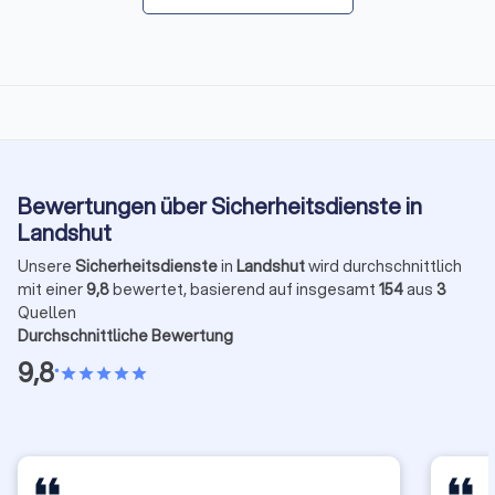
Bewertungen über Sicherheitsdienste in
Landshut
Unsere
Sicherheitsdienste
in
Landshut
wird durchschnittlich
mit einer
9,8
bewertet, basierend auf insgesamt
154
aus
3
Quellen
Durchschnittliche Bewertung
9,8
•
star
star
star
star
star