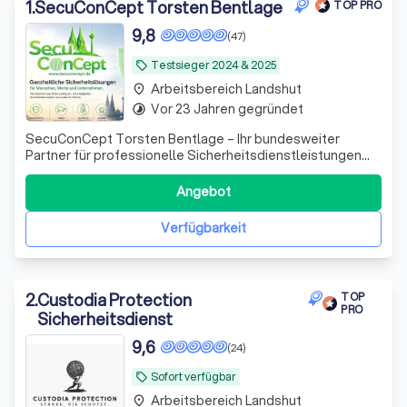
1
.
SecuConCept Torsten Bentlage
TOP PRO
9,8
(47)
Testsieger 2024 & 2025
local_offer
Arbeitsbereich Landshut
place
Vor 23 Jahren gegründet
timelapse
SecuConCept Torsten Bentlage – Ihr bundesweiter
Partner für professionelle Sicherheitsdienstleistungen
SecuConCept Torsten Bentlage steht seit über 20 Jahren
für zuverlässige, nachhaltige und hochwertige
Angebot
Sicherheitslösungen für Unternehmen, Industrie, Logistik,
Energieversorger und öffentliche Auft
Verfügbarkeit
2
.
Custodia Protection
TOP
PRO
Sicherheitsdienst
9,6
(24)
Sofort verfügbar
local_offer
Arbeitsbereich Landshut
place