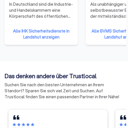
In Deutschland sind die Industrie-
Als unabhängiger u
und Handelskammern eine
selbstbewusster B
Körperschaft des öffentlichen
der mittelständisc
Rechts. Zu ihnen gehören
Sicherheitsunterne
Unternehmen einer Region. Alle
Deutschland verfolg
Alle IHK Sicherheitsdienste in
Alle BVMS Sicherhe
Gewerbetreibenden und
unserer Gründung i
Landshut anzeigen
Landshut an
Unternehmen mit Ausnahme
erfolgreich gesells
reiner Handwerksunternehmen,
und wirtschaftliche 
Landwirtschaften und
stellen uns den ste
Freiberufler (die nicht ins
wachsenden
Handelsregister eingetragen
Herausforderungen,
sind) gehören ihnen per Gesetz
und in Zukunft die A
Das denken andere über Trustlocal
an.
Sicherheitsdienstle
maßgeblich beeinfl
Suchen Sie nach den besten Unternehmen an Ihrem
sorgen für praxisor
Standort? Sparen Sie sich viel Zeit und Suchen. Auf
Lösungsansätze un
Trustlocal finden Sie einen passenden Partner in Ihrer Nähe!
kritischen und kons
Dialog mit Entschei
Politik und Wirtscha
benennen wir klar u
Defizite und verbe
star
star
star
star
star
star
sta