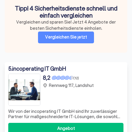
Tipp! 4 Sicherheitsdienste schnell und
einfach vergleichen
Vergleichen und sparen Sie! Jetzt 4 Angebote der
besten Sicherheitsdienste einholen.
Vergleichen Sie jetzt
5
.
incoperating IT GmbH
8,2
(12)
Rennweg 117, Landshut
place
Wir von der incoperating IT GmbH sind Ihr zuverlässiger
Partner für maßgeschneiderte IT-Lösungen, die sowohl
kleine als auch große Unternehmen in verschiedenen
Branchen unterstützen. Unsere erfahrenen IT-
Angebot