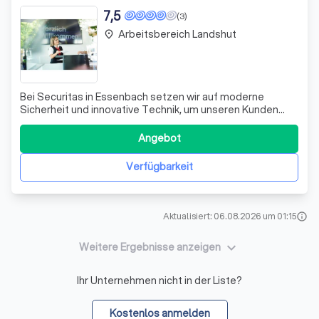
7,5
(3)
Arbeitsbereich Landshut
place
Bei Securitas in Essenbach setzen wir auf moderne
Sicherheit und innovative Technik, um unseren Kunden
den bestmöglichen Schutz zu bieten. Unsere Stärke liegt
in der Nähe zu unseren Kunden, denn wir glauben an
Angebot
Ehrlichkeit, Aufmerksamkeit und Hilfsbereitschaft. Wir
suchen motivierte Mitarbeitende, di
Verfügbarkeit
Aktualisiert: 06.08.2026 um 01:15
info
keyboard_arrow_down
Weitere Ergebnisse anzeigen
Ihr Unternehmen nicht in der Liste?
Kostenlos anmelden