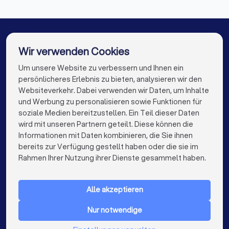
Sicherheitsdienste in Eching Kreis Freising
Sicherheitsdienste in Garching bei München
Sicherheitsdienste in Straubing
Wir verwenden Cookies
Sicherheitsdienste in Berlin
Um unsere Website zu verbessern und Ihnen ein
Die besten Sicherheitsdienste für Sie
persönlicheres Erlebnis zu bieten, analysieren wir den
Sicherheitsdienste in Hamburg
Websiteverkehr. Dabei verwenden wir Daten, um Inhalte
info@trustlocal.de
und Werbung zu personalisieren sowie Funktionen für
Sicherheitsdienste in München
soziale Medien bereitzustellen. Ein Teil dieser Daten
wird mit unseren Partnern geteilt. Diese können die
Sicherheitsdienste in Köln
Informationen mit Daten kombinieren, die Sie ihnen
bereits zur Verfügung gestellt haben oder die sie im
Sicherheitsdienste in Frankfurt am Main
keyboard_arrow_down
FÜR PRIVATPERSONEN
Rahmen Ihrer Nutzung ihrer Dienste gesammelt haben.
Sicherheitsdienste in Stuttgart
keyboard_arrow_down
FÜR FIRMEN
Sicherheitsdienste in Düsseldorf
Alle akzeptieren
keyboard_arrow_down
ÜBER TRUSTLOCAL
Sicherheitsdienste in Dortmund
Nur notwendige
LAND
Niederlande