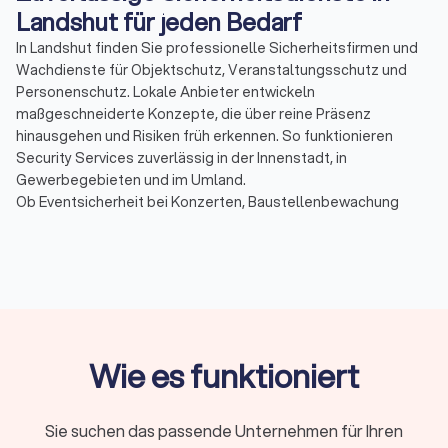
Landshut für jeden Bedarf
In Landshut finden Sie professionelle Sicherheitsfirmen und
Wachdienste für Objektschutz, Veranstaltungsschutz und
Personenschutz. Lokale Anbieter entwickeln
maßgeschneiderte Konzepte, die über reine Präsenz
hinausgehen und Risiken früh erkennen. So funktionieren
Security Services zuverlässig in der Innenstadt, in
Gewerbegebieten und im Umland.
Ob Eventsicherheit bei Konzerten, Baustellenbewachung
während laufender Bauphasen oder Empfangs- und
Pförtnerdienste im Tagesbetrieb: Ein erfahrener
Sicherheitsbetrieb sorgt für klare Abläufe, dokumentierte
Maßnahmen und kurze Reaktionszeiten.
Warum Anbieter aus der Region?
Wie es funktioniert
Teams aus Landshut kennen Brennpunkte, typische
Veranstaltungsorte und behördliche Abläufe. Das spart
Briefing-Zeit und reduziert Fehlplanungen. Gerade in der
Sie suchen das passende Unternehmen für Ihren