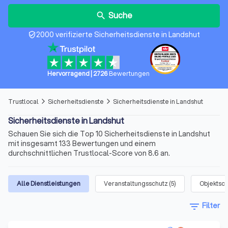
Suche
search
2000 verifizierte Sicherheitsdienste in Landshut
verified_user
Hervorragend
|
2726
Bewertungen
Trustlocal
Sicherheitsdienste
Sicherheitsdienste in Landshut
arrow_forward_ios
arrow_forward_ios
Sicherheitsdienste in Landshut
Schauen Sie sich die Top 10 Sicherheitsdienste in Landshut
mit insgesamt 133 Bewertungen und einem
durchschnittlichen Trustlocal-Score von 8.6 an.
Alle Dienstleistungen
Veranstaltungsschutz
(
5
)
Objektsch
filter_list
Filter