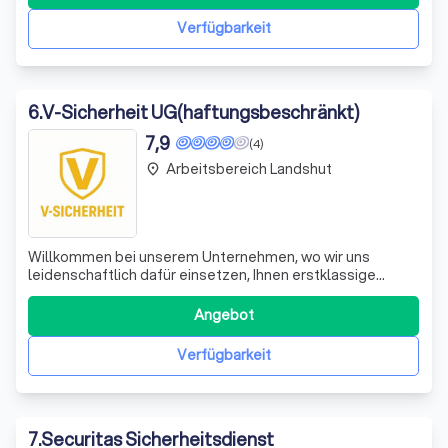
Spezialisten kümmern sich um Ihre gesamte IT-
Infrastruktur – sei es remote oder vor Ort. Wir gew
Verfügbarkeit
6
.
V-Sicherheit UG(haftungsbeschränkt)
7,9
(4)
Arbeitsbereich Landshut
place
Willkommen bei unserem Unternehmen, wo wir uns
leidenschaftlich dafür einsetzen, Ihnen erstklassige
Dienstleistungen zu bieten. Wir zeichnen uns durch
unsere Expertise und unser Engagement aus, um Ihre
Angebot
individuellen Bedürfnisse zu erfüllen. Unser Team von
Fachleuten arbeitet Hand in Hand, um innovat
Verfügbarkeit
7
.
Securitas Sicherheitsdienst