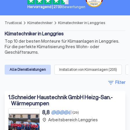
Hervorragend
|
2733
Bewertungen
Trustlocal
Klimatechniker
Klimatechniker in Lenggries
arrow_forward_ios
arrow_forward_ios
Klimatechniker in Lenggries
Top 10 der besten Monteure für Klimaanlagen in Lenggries.
Für die perfekte Klimatisierung Ihres Wohn- oder
Geschäftsraums.
Alle Dienstleistungen
Installation von Klimaanlagen
(
205
)
filter_list
Filter
1
.
Schneider Haustechnik GmbH Heizg-San.-
Wärmepumpen
8,8
(29)
Arbeitsbereich Lenggries
place