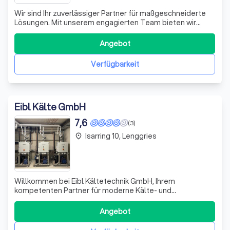
Wir sind Ihr zuverlässiger Partner für maßgeschneiderte
Lösungen. Mit unserem engagierten Team bieten wir
Ihnen erstklassige Dienstleistungen, die auf Ihre
individuellen Bedürfnisse abgestimmt sind. Lassen Sie
Angebot
sich von unserer Expertise überzeugen und fordern Sie
noch heute ein kostenloses Angebot a
Verfügbarkeit
Eibl Kälte GmbH
7,6
(3)
Isarring 10, Lenggries
place
Willkommen bei Eibl Kältetechnik GmbH, Ihrem
kompetenten Partner für moderne Kälte- und
Klimatechnik! Wir bieten Ihnen maßgeschneiderte
Lösungen, die sowohl ökologischen als auch
Angebot
wirtschaftlichen Anforderungen gerecht werden. Unsere
Expertise umfasst die Planung, fachliche Beratung und