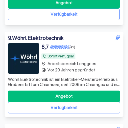
Badezimmerträume direkt am Bildschirm zu verwirklichen.
Angebot
Unsere benutzerfreundliche CAD-Anwendung bietet
Ihnen die Möglichkeit, verschiedene Designs und Layouts
Verfügbarkeit
9
.
Wöhrl Elektrotechnik
8,7
(2)
Sofort verfügbar
local_offer
Arbeitsbereich Lenggries
place
Vor 20 Jahren gegründet
timelapse
Wöhrl Elektrotechnik ist ein Elektriker-Meisterbetrieb aus
Grabenstätt am Chiemsee, seit 2006 im Chiemgau und in
Südbayern tätig. Wir bieten Elektroinstallation,
Photovoltaik, Wallbox, Smart-Home, Sicherheits- und
Angebot
Beleuchtungstechnik sowie DGUV-V3-Prüfungen –
Festpreis, regional, persönlich vom Meis
Verfügbarkeit