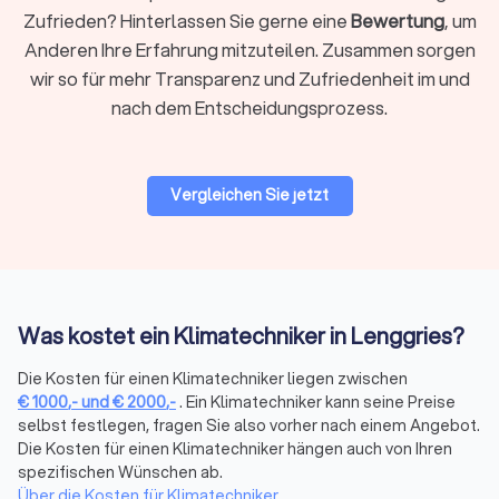
Zufrieden? Hinterlassen Sie gerne eine
Bewertung
, um
die Klimaanlage, die perfekt zu Ihren Bedürfnissen passt.
Anderen Ihre Erfahrung mitzuteilen. Zusammen sorgen
wir so für mehr Transparenz und Zufriedenheit im und
Die perfekte Klimaanlage für Ihr Zuhause auf
nach dem Entscheidungsprozess.
Trustlocal finden
Die Auswahl der richtigen Klimaanlage für Ihr Zuhause
erfordert Zeit, Forschung und fachkundige Beratung. Mit
Vergleichen Sie jetzt
Trustlocal wird dieser Prozess jedoch vereinfacht. Unsere
Plattform verbindet Verbraucher mit lokalen Experten für
Klimaanlagen, die durch positive Bewertungen und
qualifizierte Dienstleistungen überzeugen. Holen Sie sich
Angebote von vertrauenswürdigen Installateuren für
Klimaanlagen in Lenggries und schaffen Sie in Ihrem Zuhause
Was kostet ein Klimatechniker in Lenggries?
das optimale Raumklima. Vertrauen Sie auf Trustlocal, um die
Hitze draußen und den Komfort drinnen zu halten.
Die Kosten für einen Klimatechniker liegen zwischen
€
1000
,-
und
€
2000
,-
. Ein Klimatechniker kann seine Preise
selbst festlegen, fragen Sie also vorher nach einem Angebot.
Die Kosten für einen Klimatechniker hängen auch von Ihren
spezifischen Wünschen ab.
Über die Kosten für Klimatechniker