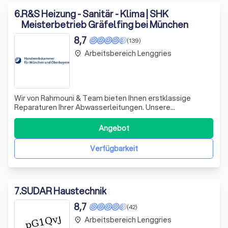
6
.
R&S Heizung - Sanitär - Klima | SHK
Meisterbetrieb Gräfelfing bei München
8,7
(139)
Arbeitsbereich Lenggries
place
Wir von Rahmouni & Team bieten Ihnen erstklassige
Reparaturen Ihrer Abwasserleitungen. Unsere
Zuverlässigkeit, Freundlichkeit und Kompetenz zeichnen
uns aus. Selbst bei unerwarteten Herausforderungen
Angebot
bleiben wir gelassen und lösungsorientiert. Vertrauen Sie
uns – fordern Sie noch heute ein kostenlos
Verfügbarkeit
7
.
SUDAR Haustechnik
8,7
(42)
Arbeitsbereich Lenggries
place