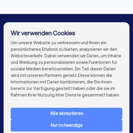
Klimatechniker in Bruckmühl
Klimatechniker in Weilheim in Oberbayern
Klimatechniker in Oberhaching
Wir verwenden Cookies
Klimatechniker in Bad Aibling
Um unsere Website zu verbessern und Ihnen ein
Die besten Klimatechniker für Sie
persönlicheres Erlebnis zu bieten, analysieren wir den
Klimatechniker in Berlin
Klimatechniker in Hamburg
Websiteverkehr. Dabei verwenden wir Daten, um Inhalte
info@trustlocal.de
und Werbung zu personalisieren sowie Funktionen für
Klimatechniker in München
Klimatechniker in Köln
soziale Medien bereitzustellen. Ein Teil dieser Daten
wird mit unseren Partnern geteilt. Diese können die
Klimatechniker in Frankfurt am Main
Informationen mit Daten kombinieren, die Sie ihnen
bereits zur Verfügung gestellt haben oder die sie im
Klimatechniker in Stuttgart
keyboard_arrow_down
FÜR PRIVATPERSONEN
Rahmen Ihrer Nutzung ihrer Dienste gesammelt haben.
Klimatechniker in Düsseldorf
keyboard_arrow_down
FÜR FIRMEN
Klimatechniker in Dortmund
Alle akzeptieren
keyboard_arrow_down
ÜBER TRUSTLOCAL
Klimatechniker in Essen
Klimatechniker in Bremen
Nur notwendige
LAND