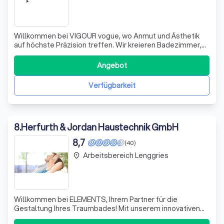
Willkommen bei VIGOUR vogue, wo Anmut und Ästhetik
auf höchste Präzision treffen. Wir kreieren Badezimmer,
die nicht nur funktional sind, sondern auch eine
unverwechselbare Aura ausstrahlen. Unser Designer
Angebot
Michael Stein kombiniert moderne Linien mit sanften,
fließenden Formen und setzt dabei markant
Verfügbarkeit
8
.
Herfurth & Jordan Haustechnik GmbH
8,7
(40)
Arbeitsbereich Lenggries
place
Willkommen bei ELEMENTS, Ihrem Partner für die
Gestaltung Ihres Traumbades! Mit unserem innovativen
3D-Badplaner ermöglichen wir Ihnen, Ihre