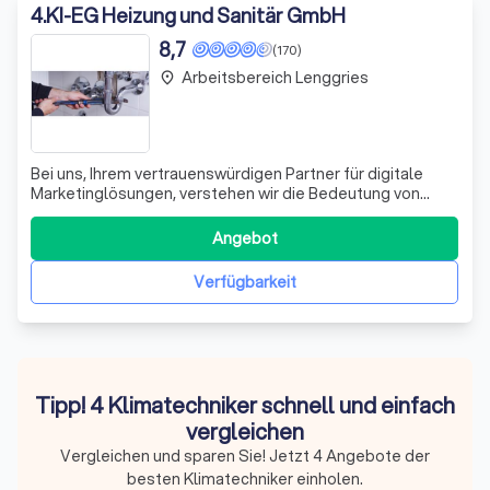
4
.
KI-EG Heizung und Sanitär GmbH
8,7
(170)
Arbeitsbereich Lenggries
place
Bei uns, Ihrem vertrauenswürdigen Partner für digitale
Marketinglösungen, verstehen wir die Bedeutung von
präzisen und effektiven Online-Strategien. Unser Team
aus erfahrenen Experten spezialisiert sich auf die Nutzung
Angebot
fortschrittlicher Analysetools wie Google Analytics,
Adobe Analytics und Facebook
Verfügbarkeit
Tipp! 4 Klimatechniker schnell und einfach
vergleichen
Vergleichen und sparen Sie! Jetzt 4 Angebote der
besten Klimatechniker einholen.