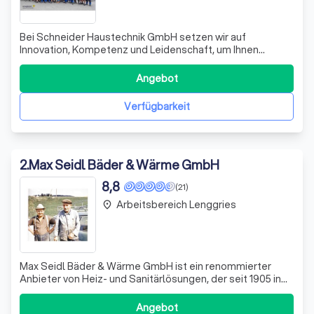
Bei Schneider Haustechnik GmbH setzen wir auf
Innovation, Kompetenz und Leidenschaft, um Ihnen
nachhaltige und kundenorientierte Lösungen in den
Bereichen Heizung, Sanitär und Elektro zu bieten. Seit
Angebot
unserer Gründung im Jahr 1998 haben wir uns
kontinuierlich weiterentwickelt, ohne dabei unsere Kernk
Verfügbarkeit
2
.
Max Seidl Bäder & Wärme GmbH
8,8
(21)
Arbeitsbereich Lenggries
place
Max Seidl Bäder & Wärme GmbH ist ein renommierter
Anbieter von Heiz- und Sanitärlösungen, der seit 1905 in
der Branche tätig ist. Unser Unternehmen hat sich von
einer Dorfschmiede zu einem modernen Betrieb
Angebot