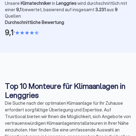
Unsere
Klimatechniker
in
Lenggries
wird durchschnittlich mit
einer
9,1
bewertet, basierend auf insgesamt
3.231
aus
9
Quellen
Durchschnittliche Bewertung
9,1
•
star
star
star
star
star_half
Top 10 Monteure für Klimaanlagen in
Lenggries
Die Suche nach der optimalen Klimaanlage für Ihr Zuhause
erfordert sorgfältige Überlegung und Expertise. Auf
Trustlocal bieten wir Ihnen die Möglichkeit, sich Angebote von
vertrauenswürdigen Klimaanlageninstallateuren in Ihrer Nähe
einzuholen. Hier finden Sie eine umfassende Auswahl an