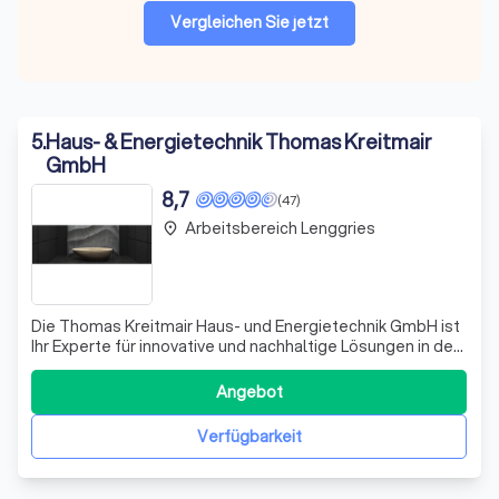
Vergleichen Sie jetzt
5
.
Haus- & Energietechnik Thomas Kreitmair
GmbH
8,7
(47)
Arbeitsbereich Lenggries
place
Die Thomas Kreitmair Haus- und Energietechnik GmbH ist
Ihr Experte für innovative und nachhaltige Lösungen in den
Bereichen Sanitär, Heizung und Klima. Wir setzen auf
Qualität und umfassende Beratung, um Ihre Projekte
Angebot
sowohl im privaten als auch im gewerblichen Bereich zu
realisieren. Ob es um eine
Verfügbarkeit