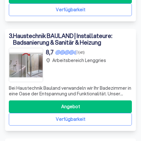
entwickelt, der das gesamte Spektrum der
zeitgenössischen Heiz- und Sanitärtechnik abdeckt. Wi
Verfügbarkeit
3
.
Haustechnik BAULAND | Installateure:
Badsanierung & Sanitär & Heizung
8,7
(41)
Arbeitsbereich Lenggries
place
Bei Haustechnik Bauland verwandeln wir Ihr Badezimmer in
eine Oase der Entspannung und Funktionalität. Unser
Spezialgebiet ist der Umbau von Badewannen zu
modernen, begehbaren Duschen, die nicht nur Platz
Angebot
sparen, sondern auch den Zugang erleichtern. Unsere
Lösungen sind ideal für diejenigen, die Wer
Verfügbarkeit