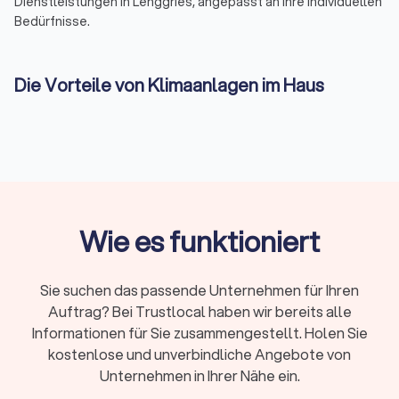
Dienstleistungen in Lenggries, angepasst an Ihre individuellen
Bedürfnisse.
Die Vorteile von Klimaanlagen im Haus
Die Installation einer Klimaanlage im eigenen Haus bietet
zahlreiche Vorteile. Nicht nur, dass angenehme
Temperaturen während heißer Tage garantiert sind, sondern
moderne Klimaanlagen bieten auch eine verbesserte
Luftqualität. Lokale Installateure in Lenggries helfen Ihnen
dabei, die ideale Lösung für Ihr Zuhause zu finden, die sowohl
effizient als auch kosteneffektiv ist.
Wie es funktioniert
Klimaanlage kaufen: Worauf Sie achten
Sie suchen das passende Unternehmen für Ihren
sollten
Auftrag? Bei Trustlocal haben wir bereits alle
Der Kauf einer Klimaanlage erfordert eine gründliche
Informationen für Sie zusammengestellt. Holen Sie
Überlegung und Fachkenntnisse. Auf Trustlocal können Sie
kostenlose und unverbindliche Angebote von
sich von verschiedenen Anbietern in Lenggries kostenlos und
Unternehmen in Ihrer Nähe ein.
unverbindlich Angebote einholen und sicherstellen, dass Ihre