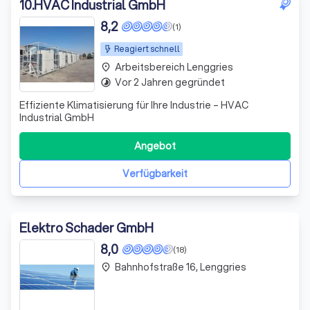
10
.
HVAC Industrial GmbH
8,2
(1)
Reagiert schnell
Arbeitsbereich Lenggries
place
Vor 2 Jahren gegründet
timelapse
Effiziente Klimatisierung für Ihre Industrie – HVAC
Industrial GmbH
Angebot
Verfügbarkeit
Elektro Schader GmbH
8,0
(18)
Bahnhofstraße 16, Lenggries
place