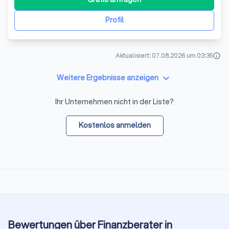
das selber immer im Blick
Profil
Aktualisiert: 07.08.2026 um 03:35
info
keyboard_arrow_down
Weitere Ergebnisse anzeigen
Ihr Unternehmen nicht in der Liste?
Kostenlos anmelden
Bewertungen über Finanzberater in