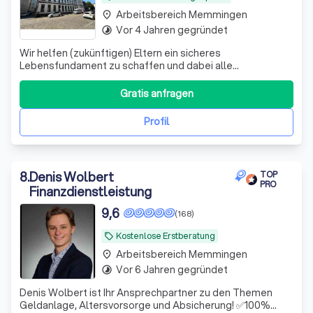
Arbeitsbereich Memmingen
place
Vor 4 Jahren gegründet
timelapse
Wir helfen (zukünftigen) Eltern ein sicheres
Lebensfundament zu schaffen und dabei alle
Steuervorteile zu nutzen, die dir zustehen.
Gratis anfragen
Profil
8
.
Denis Wolbert
TOP
PRO
Finanzdienstleistung
9,6
(168)
Kostenlose Erstberatung
local_offer
Arbeitsbereich Memmingen
place
Vor 6 Jahren gegründet
timelapse
Denis Wolbert ist Ihr Ansprechpartner zu den Themen
Geldanlage, Altersvorsorge und Absicherung! ✅100%