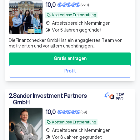
10,0
(279)
Kostenlose Erstberatung
local_offer
Arbeitsbereich Memmingen
place
Vor 5 Jahren gegründet
timelapse
DieFinanzchecker GmbH ist ein engagiertes Team von
motivierten und vor allem unabhängigen
Finanz-/Versicherungsmaklern aus dem Münsterland. Seit
2012 bieten wir unseren Kunden individuelle und
Gratis anfragen
zielorientierte Produkte an, wobei wir den Fokus auf
Transparenz und Verständlichkeit setzen. Wir sind uns
Profil
2
.
Sander Investment Partners
TOP
PRO
GmbH
10,0
(59)
Kostenlose Erstberatung
local_offer
Arbeitsbereich Memmingen
place
Vor 8 Jahren gegründet
timelapse