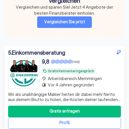
vergleichen
Vergleichen und sparen Sie! Jetzt 4 Angebote der
besten Finanzberater einholen.
Vergleichen Sie jetzt
5
.
Einkommensberatung
9,8
(143)
Gratis Kennenlerngespräch
local_offer
Arbeitsbereich Memmingen
place
Vor 4 Jahren gegründet
timelapse
Wir als unabhängige Makler helfen dir dabei mehr Netto
aus deinem Brutto zu holen, die Kosten deiner laufenden
Verträge zu reduzieren und deine Rentenlücke zu
schließen.
Gratis anfragen
Profil