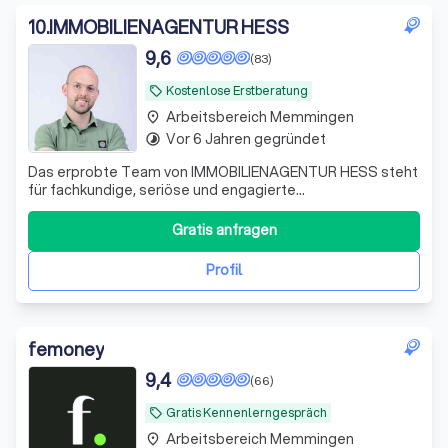
10
.
IMMOBILIENAGENTUR HESS
9,6
(83)
Kostenlose Erstberatung
local_offer
Arbeitsbereich Memmingen
place
Vor 6 Jahren gegründet
timelapse
Das erprobte Team von IMMOBILIENAGENTUR HESS steht
für fachkundige, seriöse und engagierte
Vermittlungsarbeit. Wir führen Verkäufer und Käufer,
Vermieter und Mieter zusammen - zum Wohle aller
Gratis anfragen
Beteiligten. Hinter dem Gründer, Stanley Hess, steht ein
Team aus erfahrenen und qualifizierten Immobiliene
Profil
femoney
9,4
(66)
Gratis Kennenlerngespräch
local_offer
Arbeitsbereich Memmingen
place