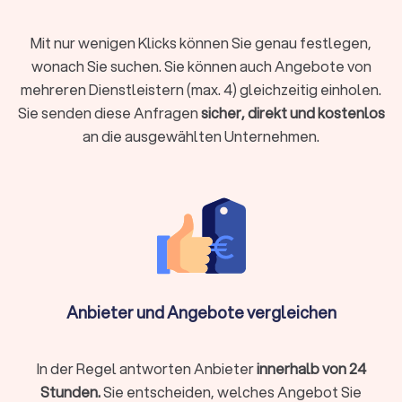
Berufsunfähigkeitsversicherung, Hausrat oder
Tierhalterhaftpflicht: Bei einem unabhängigen
Mit nur wenigen Klicks können Sie genau festlegen,
Versicherungsberater in Memmingen sind Sie in den besten
wonach Sie suchen. Sie können auch Angebote von
Händen.
mehreren Dienstleistern (max. 4) gleichzeitig einholen.
Sie senden diese Anfragen
sicher, direkt und kostenlos
an die ausgewählten Unternehmen.
Baufinanzierung, Hypotheken & Immobilien
Finanzierungen rund um Immobilienkauf, Immobilienverkauf
und deren Unterhaltung stellen schnell vor
Herausforderungen.
Experten für die Baufinanzierung
, für
Hypotheken und Immobilien allgemein helfen Ihnen, das
Beste aus Ihrer Immobiliensituation herauszuholen.
Vermögensverwaltung, Finanzplanung & -
Anbieter und Angebote vergleichen
beratung
Wer Vermögen hat, möchte es behalten und erhöhen. Wer
noch am Anfang der Finanzplanung steht, möchte Vermögen
In der Regel antworten Anbieter
innerhalb von 24
aufbauen. Für Berater zu Vermögensverwaltung,
Stunden.
Sie entscheiden, welches Angebot Sie
Finanzplanung und -beratung finden Sie bei uns wertvolle