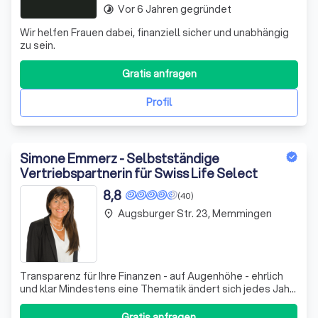
Vor 6 Jahren gegründet
timelapse
Wir helfen Frauen dabei, finanziell sicher und unabhängig
zu sein.
Gratis anfragen
Profil
Simone Emmerz - Selbstständige
Vertriebspartnerin für Swiss Life Select
8,8
(40)
Augsburger Str. 23, Memmingen
place
Transparenz für Ihre Finanzen - auf Augenhöhe - ehrlich
und klar Mindestens eine Thematik ändert sich jedes Jahr
Ihre persönliche Situation oder die Produktlandschaft
oder gesetzliche Änderung die Sie betreffen Haben Sie
Gratis anfragen