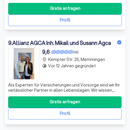
unabhängig ✅Hohe Fachkompetenz ✅Digital & schnell
Gratis anfragen
Profil
9
.
Allianz AGCA Inh. Mikail und Susann Agca
9,6
(58)
Kempter Str. 25, Memmingen
place
Vor 12 Jahren gegründet
timelapse
Als Experten für Versicherungen und Vorsorge sind wir Ihr
verlässlicher Partner in allen Lebenslagen. Wir wissen,
dass Geld, Gesundheit und Zukunft wichtige Themen sind,
die Sie beschäftigen. Deshalb bieten wir Ihnen
Gratis anfragen
maßgeschneiderte Lösungen, die auf Ihre individuellen
Bedürfnisse zugeschnitten sin
Profil