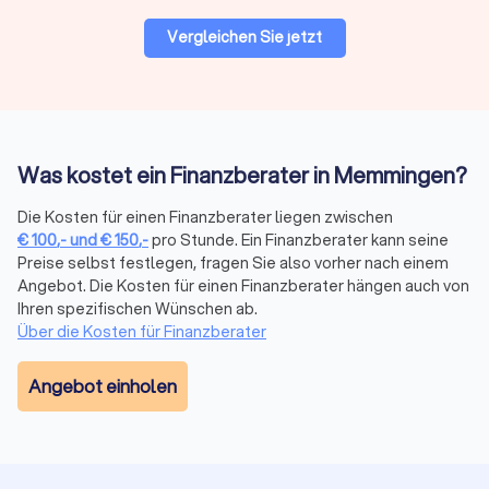
optimal zu meistern.
Vergleichen Sie jetzt
Auf Trustlocal können Sie Ihre Bedürfnisse beschreiben und
erklären, damit qualifizierte und kompetente Finanzberater in
Memmingen Ihnen maßgeschneiderte Angebote anbieten
können.
Was kostet ein Finanzberater in Memmingen?
Finanzberatung in Memmingen:
Die Kosten für einen Finanzberater liegen zwischen
Versicherungen, Altersvorsorge,
€
100
,-
und
€
150
,-
pro Stunde. Ein Finanzberater kann seine
Vermögensplanung und mehr
Preise selbst festlegen, fragen Sie also vorher nach einem
Die komplexe Welt der Finanzen wird mit dem richtigen
Angebot. Die Kosten für einen Finanzberater hängen auch von
Finanzberater an Ihrer Seite zu einem Segen für Ihr
Ihren spezifischen Wünschen ab.
Vermögen. Seriosität, Zuverlässigkeit, Fachkenntnisse zu
Über die Kosten für Finanzberater
Besonderheiten und sich ändernde Vorgaben in der Branche
sind daher die maßgeblichen Aspekte, die Sie bei der Wahl
Angebot einholen
der passenden Finanzberatung in Memmingen
berücksichtigen sollten. Mit transparenten Informationen zum
Leistungsportfolio, persönlicher Vorstellung und echten
Bewertungen zur Kundenzufriedenheit bei Trustlocal