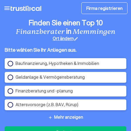
menu
Firma registrieren
Finden Sie einen Top 10
in
Finanzberater
Memmingen
Ort ändern
edit
Bitte wählen Sie Ihr Anliegen aus.
Baufinanzierung, Hypotheken & Immobilien
Geldanlage & Vermögensberatung
Finanzberatung und -planung
Altersvorsorge (z.B. BAV, Rürup)
Mehr anzeigen
add