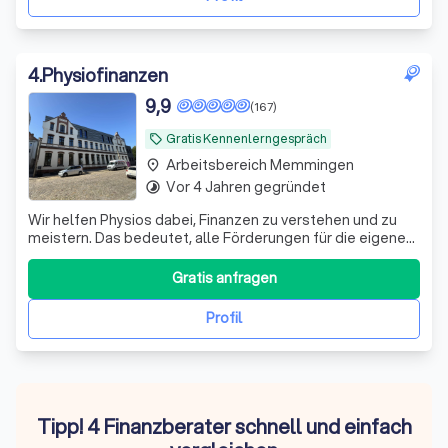
4
.
Physiofinanzen
9,9
(167)
Gratis Kennenlerngespräch
local_offer
Arbeitsbereich Memmingen
place
Vor 4 Jahren gegründet
timelapse
Wir helfen Physios dabei, Finanzen zu verstehen und zu
meistern. Das bedeutet, alle Förderungen für die eigene
Vorsorge und Absicherung richtig zu nutzen.
Gratis anfragen
Profil
Tipp! 4 Finanzberater schnell und einfach