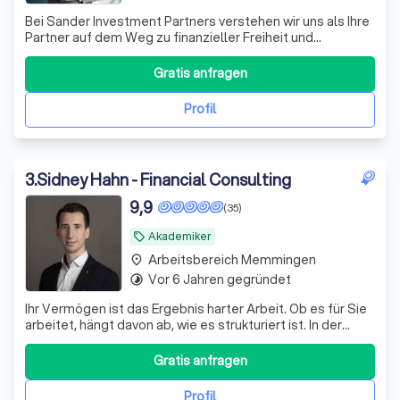
Bei Sander Investment Partners verstehen wir uns als Ihre
Partner auf dem Weg zu finanzieller Freiheit und
Sicherheit. Mit über einem Jahrzehnt Erfahrung im
Investmentbereich und einem engagierten Team aus
Gratis anfragen
Experten bieten wir maßgeschneiderte Anlagestrategien,
die perfekt auf Ihre individuellen Bedü
Profil
3
.
Sidney Hahn - Financial Consulting
9,9
(35)
Akademiker
local_offer
Arbeitsbereich Memmingen
place
Vor 6 Jahren gegründet
timelapse
Ihr Vermögen ist das Ergebnis harter Arbeit. Ob es für Sie
arbeitet, hängt davon ab, wie es strukturiert ist. In der
Praxis zeigen sich bei bestehenden Depots regelmäßig
dieselben Schwachstellen: – eine Zusammensetzung, die
Gratis anfragen
aus einzelnen Empfehlungen gewachsen ist statt aus
einem Plan – laufende K
Profil