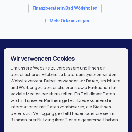
Finanzberater in Bad Wörishofen
Finanzberater in Kempten
Mehr Orte anzeigen
add
Finanzberater in Krumbach
Finanzberater in Biberach an der Riß
Finanzberater in Bad Waldsee
Wir verwenden Cookies
Finanzberater in Vöhringen (Bayern)
Um unsere Website zu verbessern und Ihnen ein
Die besten Finanzberater für Sie
persönlicheres Erlebnis zu bieten, analysieren wir den
Finanzberater in Berlin
Finanzberater in Hamburg
Websiteverkehr. Dabei verwenden wir Daten, um Inhalte
info@trustlocal.de
und Werbung zu personalisieren sowie Funktionen für
Finanzberater in München
Finanzberater in Köln
soziale Medien bereitzustellen. Ein Teil dieser Daten
wird mit unseren Partnern geteilt. Diese können die
Finanzberater in Frankfurt am Main
Informationen mit Daten kombinieren, die Sie ihnen
bereits zur Verfügung gestellt haben oder die sie im
Finanzberater in Stuttgart
keyboard_arrow_down
FÜR PRIVATPERSONEN
Rahmen Ihrer Nutzung ihrer Dienste gesammelt haben.
Finanzberater in Düsseldorf
keyboard_arrow_down
FÜR FIRMEN