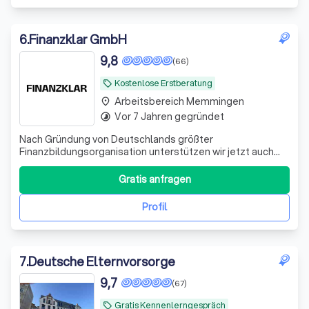
6
.
Finanzklar GmbH
9,8
(66)
Kostenlose Erstberatung
local_offer
Arbeitsbereich Memmingen
place
Vor 7 Jahren gegründet
timelapse
Nach Gründung von Deutschlands größter
Finanzbildungsorganisation unterstützen wir jetzt auch
bei der Umsetzung. Bekannt aus ZDF, ARD, RTL und vielen
weiteren Medien.
Gratis anfragen
Profil
7
.
Deutsche Elternvorsorge
9,7
(67)
Gratis Kennenlerngespräch
local_offer