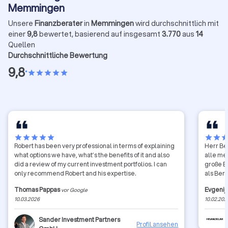
Memmingen
Unsere
Finanzberater
in
Memmingen
wird durchschnittlich mit
einer
9,8
bewertet, basierend auf insgesamt
3.770
aus
14
Quellen
Durchschnittliche Bewertung
9,8
•
star
star
star
star
star
star
star
star
star
star
star
star
sta
Robert has been very professional in terms of explaining
Herr Bel
what options we have, what’s the benefits of it and also
alle me
did a review of my current investment portfolios. I can
große E
only recommend Robert and his expertise.
als Ber
Thomas Pappas
Evgenij
vor Google
10.03.2026
10.02.202
Sander Investment Partners
Profil ansehen