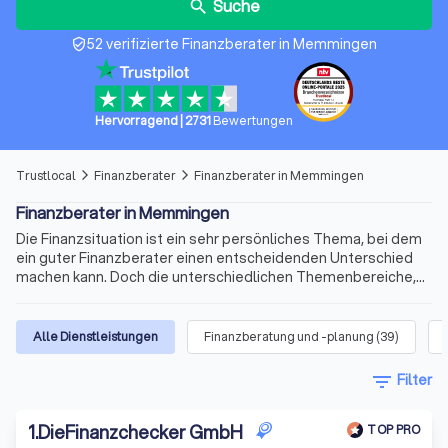
Suche
search
52 verifizierte Finanzberater in Memmingen
verified_user
Hervorragend
|
2731
Bewertungen
Trustlocal
Finanzberater
Finanzberater in Memmingen
arrow_forward_ios
arrow_forward_ios
Finanzberater in Memmingen
Die Finanzsituation ist ein sehr persönliches Thema, bei dem
ein guter Finanzberater einen entscheidenden Unterschied
machen kann. Doch die unterschiedlichen Themenbereiche,
die variablen Qualifikationen für die Beratertätigkeit und die
sich ständig ändernden Voraussetzungen machen die Suche
nach dem richtigen Berater schnell kompliziert. Wir bieten
Alle Dienstleistungen
Finanzberatung und -planung
(
39
)
Ihnen für Ihre Finanzen Experten für Versicherungen,
Immobilienfinanzierungen, Geldanlagen, Altersvorsorge und
filter_list
Filter
vieles mehr. Finden Sie jetzt mit Trustlocal den besten
Finanzberater in Memmingen und Umgebung.
1
.
DieFinanzchecker GmbH
TOP PRO