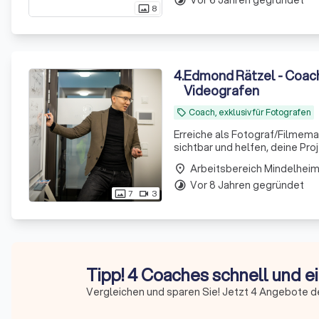
8
photo_size_select_actual
4
.
Edmond Rätzel - Coach
Videografen
Coach, exklusiv für Fotografen
local_offer
Erreiche als Fotograf/Filmema
sichtbar und helfen, deine Pr
Arbeitsbereich Mindelhei
place
Vor 8 Jahren gegründet
timelapse
7
3
photo_size_select_actual
videocam
Tipp! 4 Coaches schnell und e
Vergleichen und sparen Sie! Jetzt 4 Angebote d