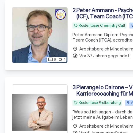
2
.
Peter Ammann - Psycho
(ICF), Team Coach (ITC
Kostenloser Chemistry Call
local_offer
Peter Ammann: Diplom-Psycholo
Team Coach (ITCA), accredite
mit dem European Certificate 
Arbeitsbereich Mindelhei
place
Vor 37 Jahren gegründet
timelapse
8
1
photo_size_select_actual
videocam
3
.
Pierangelo Cairone – V
Karrierecoaching für M
persönlich festgefahr
Kostenlose Erstberatung
A
local_offer
"
Was soll ich sagen – durch da
jetzt meine Aufgabe im Leben u
welchen Weg ich Schritt für Schritt gehen darf. Vielen Dank! H
Arbeitsbereich Mindelhei
place
kennengelernt.
"
Vor 6 Jahren gegründet
timelapse