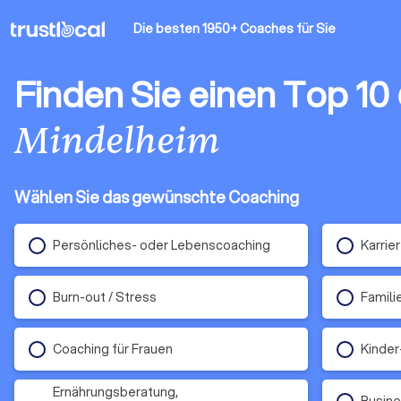
Die besten 1950+ Coaches
für Sie
Finden Sie einen Top 10
Mindelheim
Wählen Sie das gewünschte Coaching
Persönliches- oder Lebenscoaching
Karrie
Burn-out / Stress
Famili
Coaching für Frauen
Kinder
Ernährungsberatung,
Busin