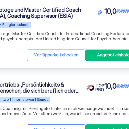
loge und Master Certified Coach
10,0
A), Coaching Supervisor (ESIA)
Reagiert schnell
ge, Master Certified Coach der International Coaching Federation
d psychotherapist der United Kingdom Council for Psychotherapie
for Psychotherapy (EAP), Coach Supervisor (ESIA) und Trainer mit ü
m
Verfügbarkeit checken
Angebot einhol
ertriebs-,Persönlichkeits &
10,0
TOP
enschen, die sich beruflich oder
PRO
en fühlen
ntwort innerhalb von 1 Stunde
s Coaching mit Pierangelo fühle ich mich wie ausgewechselt! Ich k
nd meine Ziele. Vor allem weiß ich, wie ich sie erreichen kann und
ätte ich Pierangelo doch nur früher
m