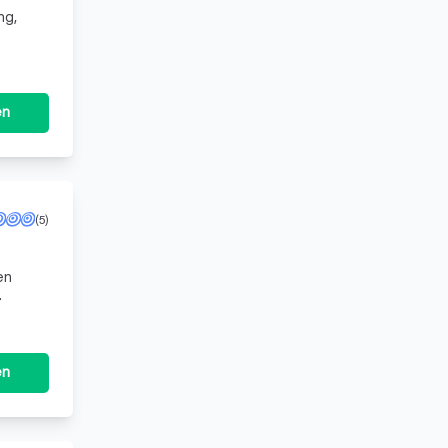
ng,
en
(5)
.
en