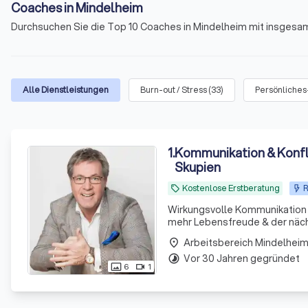
Coaches in Mindelheim
Durchsuchen Sie die Top 10 Coaches in Mindelheim mit insgesam
Alle Dienstleistungen
Burn-out / Stress
(
33
)
Persönliches
1
.
Kommunikation & Konfl
Skupien
Kostenlose Erstberatung
R
local_offer
Wirkungsvolle Kommunikation
Arbeitsbereich Mindelhei
place
Vor 30 Jahren gegründet
timelapse
6
1
photo_size_select_actual
videocam