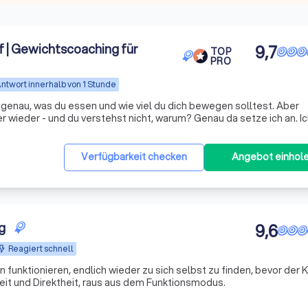
| Gewichtscoaching für
9,7
TOP
PRO
ntwort innerhalb von 1 Stunde
genau, was du essen und wie viel du dich bewegen solltest. Aber
und du verstehst nicht, warum? Genau da setze ich an. Ich
spüren: Der Kampf gegen den eigenen Körper macht nur müder. Und 
m
Verfügbarkeit checken
Angebot einhol
g
9,6
Reagiert schnell
en funktionieren, endlich wieder zu sich selbst zu finden, bevor der 
heit und Direktheit, raus aus dem Funktionsmodus.
m