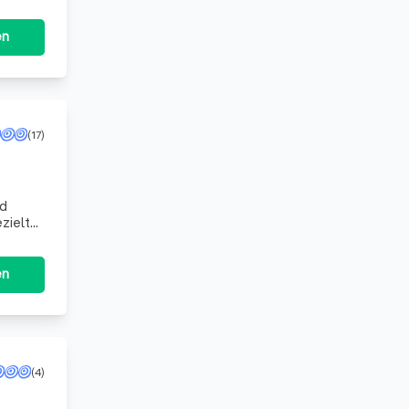
en
(17)
nd
zielter
iege
en
(4)