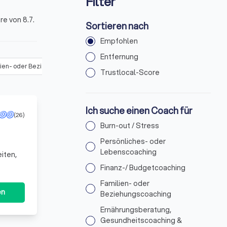
Filter
e von 8.7.
Sortieren nach
Empfohlen
Entfernung
ien- oder Beziehungscoaching
(
28
)
Ernährungsberatung, Gesundheitsc
Trustlocal-Score
Ich suche einen Coach für
(26)
Burn-out / Stress
Persönliches- oder
Lebenscoaching
iten,
Finanz-/ Budgetcoaching
Familien- oder
en
Beziehungscoaching
Ernährungsberatung,
Gesundheitscoaching &