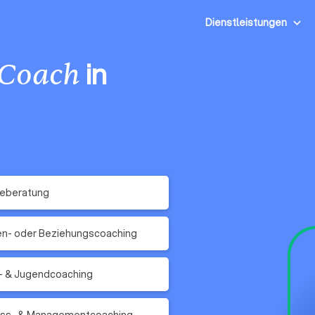
Dienstleistungen
in
Coach
reberatung
en- oder Beziehungscoaching
- & Jugendcoaching
ess- & Managementcoaching