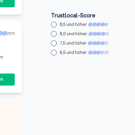
en
Trustlocal-Score
8,5 und höher
8,0 und höher
(107)
7,5 und höher
6,5 und höher
en
en