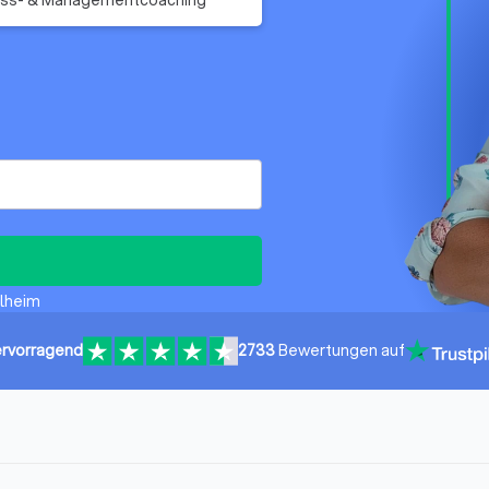
elheim
rvorragend
2733
Bewertungen auf