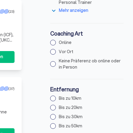
Personal Trainer
expand_more
Mehr anzeigen
(23)
Coaching Art
 (ICF),
 (UKCP)
Online
ber 3
Vor Ort
en
Keine Präferenz ob online oder
in Person
Entfernung
(37)
Bis zu 10km
Bis zu 20km
enne
Bis zu 30km
Bis zu 50km