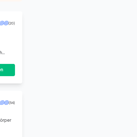
(20)
mehr
en
(54)
Körper