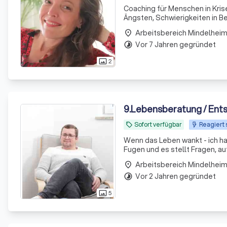
Coaching für Menschen in Kri
Ängsten, Schwierigkeiten in 
Herausforderungen.
Arbeitsbereich Mindelhei
place
Vor 7 Jahren gegründet
timelapse
2
photo_size_select_actual
9
.
Lebensberatung / Ents
Sofort verfügbar
Reagiert 
local_offer
Wenn das Leben wankt - ich halte Raum für Ihr
Fugen und es stellt Fragen, au
Arbeitsbereich Mindelhei
place
Vor 2 Jahren gegründet
timelapse
5
photo_size_select_actual