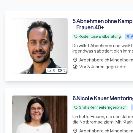
5
.
Abnehmen ohne Kampf 
Frauen 40+
Kostenlose Erstberatung
A
local_offer
Du willst Abnehmen und weißt 
irgendwas sabotiert dich immer wieder - 
arbeite mit Frauen 40+, die 
Arbeitsbereich Mindelhei
place
Disziplin i
Vor 3 Jahren gegründet
timelapse
8
3
photo_size_select_actual
videocam
6
.
Nicole Kauer Mentorin
Gratis Kennenlerngespräch
local_offer
Ich helfe Frauen, die seit Jahr
die Notbremse zieht. Mit Klar
Arbeitsbereich Mindelhei
place