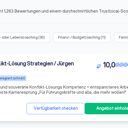
t 1,263 Bewertungen und einem durchschnittlichen Trustlocal-Scor
- oder Lebenscoaching
(
30
)
Finanz-/ Budgetcoaching
(
11
)
Famil
ikt-Lösung Strategien / Jürgen
10,0
eagiert schnell
 und souveräne Konflikt-Lösungs Kompetenz = entspannteres Arbe
mehr Lebensfreude & der nächste Karrieresprung „Für Führungskräfte und alle, die mehr wollen!"
m
Verfügbarkeit checken
Angebot einhol