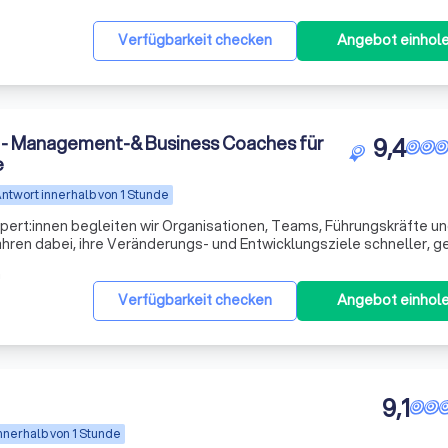
Verfügbarkeit checken
Angebot einhol
 Management-& Business Coaches für
9,4
e
ntwort innerhalb von 1 Stunde
pert:innen begleiten wir Organisationen, Teams, Führungskräfte u
hren dabei, ihre Veränderungs- und Entwicklungsziele schneller, ge
it unserem breit aufgestelltem Team finden wir für jedes Ihrer Anl
m
Verfügbarkeit checken
Angebot einhol
9,1
nnerhalb von 1 Stunde