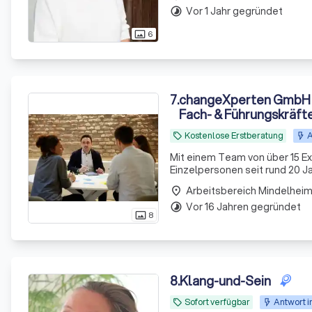
Vor 1 Jahr gegründet
timelapse
6
photo_size_select_actual
7
.
changeXperten GmbH -
Fach- & Führungskräft
Kostenlose Erstberatung
A
local_offer
Mit einem Team von über 15 Ex
Einzelpersonen seit rund 20 Ja
und nachhaltig zu erreichen. M
Arbeitsbereich Mindelhei
place
Vor 16 Jahren gegründet
timelapse
8
photo_size_select_actual
8
.
Klang-und-Sein
Sofort verfügbar
Antwort i
local_offer