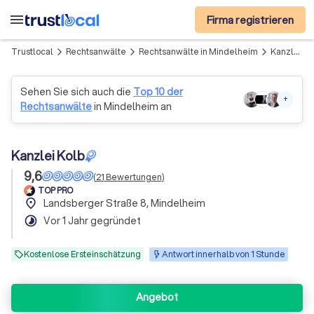
menu
Firma registrieren
Trustlocal
Rechtsanwälte
Rechtsanwälte in Mindelheim
Kanzlei Kolb
arrow_forward_ios
arrow_forward_ios
arrow_forward_ios
Sehen Sie sich auch die
Top 10 der
+
Rechtsanwälte
in Mindelheim an
Kanzlei Kolb
9,6
(
21
Bewertungen
)
TOP PRO
place
Landsberger Straße 8, Mindelheim
timelapse
Vor 1 Jahr gegründet
Kostenlose Ersteinschätzung
Antwort innerhalb von 1 Stunde
Angebot