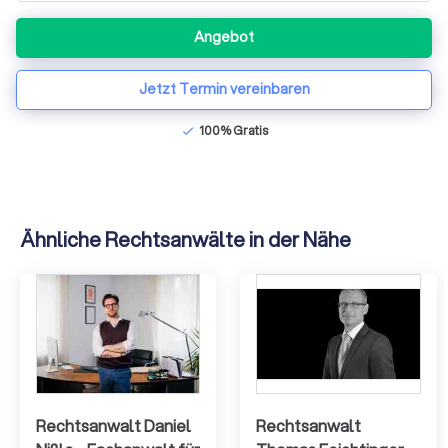
Angebot
Jetzt Termin vereinbaren
100% Gratis
check
Ähnliche Rechtsanwälte in der Nähe
Rechtsanwalt Daniel
Rechtsanwalt