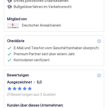
Erstes juristisches Staatsexamen
Bußgeldverfahren im Verkehrsrecht
Mitglied von
Deutscher Anwalt­verein
Checkliste
inf
E-Mail und Telefon vom Geschäftsinhaber überprüft.
Premium Partner seit über einem Jahr.
Kontodaten verifiziert.
Bewertungen
inf
Ausgezeichnet
•
5,0
21 Bewertungen aus
3 Quellen
Kunden über dieses Unternehmen: