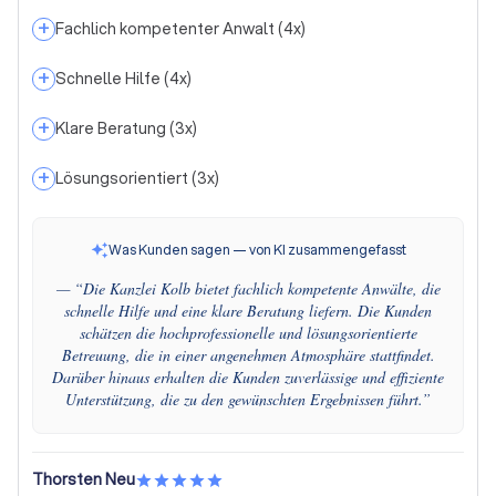
+
Fachlich kompetenter Anwalt
(
4
x)
+
Schnelle Hilfe
(
4
x)
+
Klare Beratung
(
3
x)
+
Lösungsorientiert
(
3
x)
Was Kunden sagen — von KI zusammengefasst
— “
Die Kanzlei Kolb bietet fachlich kompetente Anwälte, die
schnelle Hilfe und eine klare Beratung liefern. Die Kunden
schätzen die hochprofessionelle und lösungsorientierte
Betreuung, die in einer angenehmen Atmosphäre stattfindet.
Darüber hinaus erhalten die Kunden zuverlässige und effiziente
Unterstützung, die zu den gewünschten Ergebnissen führt.
”
Thorsten Neu