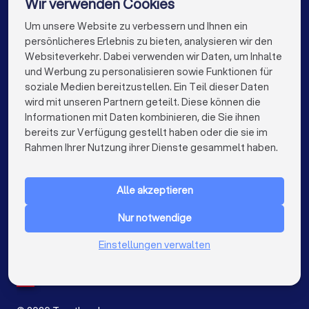
Wir verwenden Cookies
Rechtsanwälte in Weißenhorn
Um unsere Website zu verbessern und Ihnen ein
Die besten Unternehmen für Sie
persönlicheres Erlebnis zu bieten, analysieren wir den
Rechtsanwälte in Berlin
Websiteverkehr. Dabei verwenden wir Daten, um Inhalte
info@trustlocal.de
und Werbung zu personalisieren sowie Funktionen für
Rechtsanwälte in Hamburg
soziale Medien bereitzustellen. Ein Teil dieser Daten
wird mit unseren Partnern geteilt. Diese können die
Rechtsanwälte in München
Rechtsanwälte in Köln
Informationen mit Daten kombinieren, die Sie ihnen
bereits zur Verfügung gestellt haben oder die sie im
Rechtsanwälte in Frankfurt am Main
keyboard_arrow_down
FÜR PRIVATPERSONEN
Rahmen Ihrer Nutzung ihrer Dienste gesammelt haben.
Rechtsanwälte in Stuttgart
keyboard_arrow_down
FÜR FIRMEN
Rechtsanwälte in Düsseldorf
Alle akzeptieren
keyboard_arrow_down
ÜBER TRUSTLOCAL
Rechtsanwälte in Dortmund
Nur notwendige
LAND
Niederlande
Einstellungen verwalten
Rechtsanwälte in Essen
Rechtsanwälte in Bremen
Belgien
Deutschland
Rechtsanwälte in Nürnberg
Spanien
Rechtsanwälte in Dresden