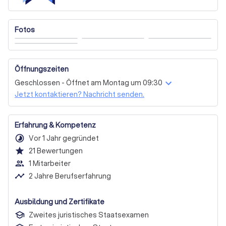
Fotos
Öffnungszeiten
Geschlossen - Öffnet am Montag um 09:30
Jetzt kontaktieren? Nachricht senden.
Erfahrung & Kompetenz
timelapse
Vor 1 Jahr gegründet
star
21
Bewertungen
people_outline
1 Mitarbeiter
timeline
2 Jahre Berufserfahrung
Ausbildung und Zertifikate
Zweites juristisches Staatsexamen