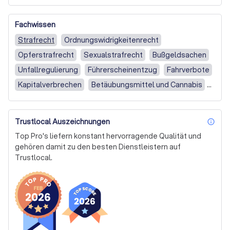
Rechtsfrage!
Fachwissen
Strafrecht
Ordnungswidrigkeitenrecht
Opferstrafrecht
Sexualstrafrecht
Bußgeldsachen
Unfallregulierung
Führerscheinentzug
Fahrverbote
Kapitalverbrechen
Betäubungsmittel und Cannabis
Hilfe bei einem Strafverfahren
Trustlocal Auszeichnungen
inf
Top Pro's liefern konstant hervorragende Qualität und
gehören damit zu den besten Dienstleistern auf
Trustlocal.