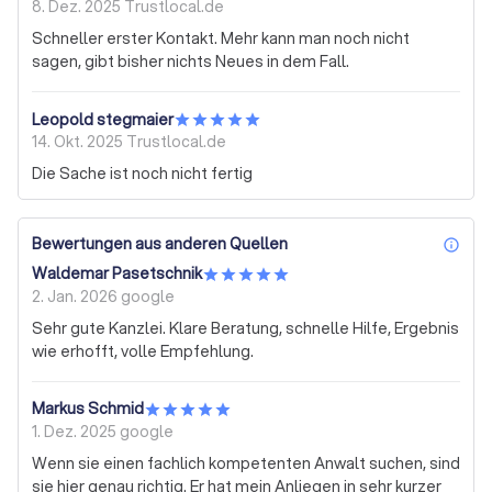
8. Dez. 2025
Trustlocal.de
Schneller erster Kontakt. Mehr kann man noch nicht
sagen, gibt bisher nichts Neues in dem Fall.
Leopold stegmaier
14. Okt. 2025
Trustlocal.de
Die Sache ist noch nicht fertig
Bewertungen aus anderen Quellen
inf
Waldemar Pasetschnik
2. Jan. 2026
google
Sehr gute Kanzlei. Klare Beratung, schnelle Hilfe, Ergebnis
wie erhofft, volle Empfehlung.
Markus Schmid
1. Dez. 2025
google
Wenn sie einen fachlich kompetenten Anwalt suchen, sind
sie hier genau richtig. Er hat mein Anliegen in sehr kurzer