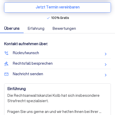
Jetzt Termin vereinbaren
100% Gratis
check
Über uns
Erfahrung
Bewertungen
Kontakt aufnehmen über:
Rückrufwunsch
phone_callback
Rechtsfall besprechen
gavel
Nachricht senden
mail_outline
Einführung
Die Rechtsanwaltskanzlei Kolb hat sich insbesondere 
Strafrecht spezialisiert. 

Fragen Sie uns gerne an und wir helfen Ihnen bei Ihrer 