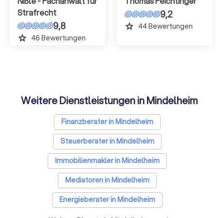
Nißle - Fachanwalt für
Thomas Feichtinger
Strafrecht
9,2
9,8
grade
44
Bewertungen
grade
46
Bewertungen
Weitere Dienstleistungen in Mindelheim
Finanzberater in Mindelheim
Steuerberater in Mindelheim
Immobilienmakler in Mindelheim
Mediatoren in Mindelheim
Energieberater in Mindelheim