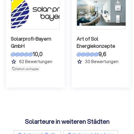
Solarprofi-Bayern
Art of Sol
GmbH
Energiekonzepte
10,0
9,6
grade
grade
62
Bewertungen
30
Bewertungen
Sofort verfügbar
Solarteure in weiteren Städten