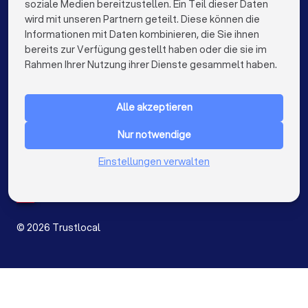
soziale Medien bereitzustellen. Ein Teil dieser Daten
wird mit unseren Partnern geteilt. Diese können die
Informationen mit Daten kombinieren, die Sie ihnen
bereits zur Verfügung gestellt haben oder die sie im
keyboard_arrow_down
FÜR PRIVATPERSONEN
Rahmen Ihrer Nutzung ihrer Dienste gesammelt haben.
keyboard_arrow_down
FÜR FIRMEN
Alle akzeptieren
keyboard_arrow_down
ÜBER TRUSTLOCAL
Nur notwendige
LAND
Niederlande
Einstellungen verwalten
Belgien
Deutschland
Spanien
©
2026
Trustlocal
Angebot anfordern