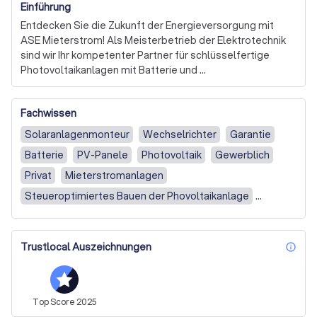
Einführung
Entdecken Sie die Zukunft der Energieversorgung mit 
ASE Mieterstrom! Als Meisterbetrieb der Elektrotechnik 
sind wir Ihr kompetenter Partner für schlüsselfertige 
Photovoltaikanlagen mit Batterie und 
Mieterstromlösungen, die nicht nur umweltfreundlich 
sind, sondern auch Ihre Energiekosten senken.

Fachwissen
Warum ASE Mieterstrom?

Solaranlagenmonteur
Wechselrichter
Garantie
Batterie
PV-Panele
Photovoltaik
Gewerblich
Nachhaltigkeit: Profitieren Sie von lokal erzeugtem Strom 
aus erneuerbaren Quellen. Unsere Photovoltaikanlagen 
Privat
Mieterstromanlagen
mit Speicher ermöglichen es Ihnen, Sonnenenergie 
Steueroptimiertes Bauen der Phovoltaikanlage
effizient zu nutzen und Ihren CO2-Fußabdruck zu 
Mieterstrom
Schräges Dach
reduzieren.

Flachdach oder Dachgaube
Balkonkraftwerk
Trustlocal Auszeichnungen
Kosteneffizienz: Unsere maßgeschneiderten 
inf
Nur Installation einer Solaranlage, Stromspeicher oder
Mieterstrommodelle bieten Ihnen attraktive Preise und 
Solarthermie
helfen Ihnen, Energiekosten zu sparen. Steigern Sie Ihre 
Unabhängigkeit von steigenden Strompreisen!

Photovoltaik-Anlage
Stromspeicher
Top
Score
2025
Nur Installation