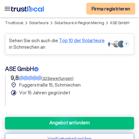
menu
Firma registrieren
Trustlocal
Solarteure
Solarteure in Region Mering
ASE GmbH
arrow_forward_ios
arrow_forward_ios
arrow_forward_ios
Sehen Sie sich auch die
Top 10 der Solarteure
+
in Schmiechen an
ASE GmbH
9,8
(
32
Bewertungen
)
place
Fuggerstraße 15, Schmiechen
timelapse
Vor 15 Jahren gegründet
Angebot anfordern