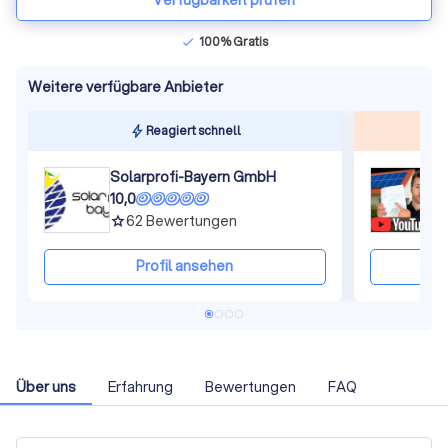
Verfügbarkeit prüfen
100% Gratis
check
Weitere verfügbare Anbieter
Reagiert schnell
Solarprofi-Bayern GmbH
S
10,0
1
62
Bewertungen
grade
gra
Profil ansehen
Über uns
Erfahrung
Bewertungen
FAQ