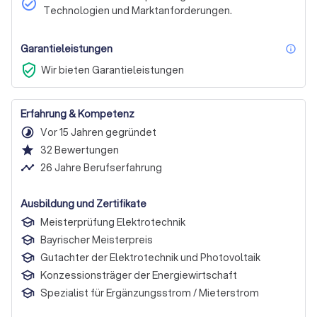
check_circle
Technologien und Marktanforderungen.
Garantieleistungen
inf
verified_user
Wir bieten Garantieleistungen
Erfahrung & Kompetenz
timelapse
Vor 15 Jahren gegründet
star
32
Bewertungen
timeline
26 Jahre Berufserfahrung
Ausbildung und Zertifikate
Meisterprüfung Elektrotechnik
Bayrischer Meisterpreis
Gutachter der Elektrotechnik und Photovoltaik
Konzessionsträger der Energiewirtschaft
Spezialist für Ergänzungsstrom / Mieterstrom