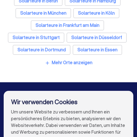
Solarteure in Berlin
Solarteure in Hamburg
Solarteure in München
Solarteure in Köln
Solarteure in Frankfurt am Main
Solarteure in Stuttgart
Solarteure in Düsseldorf
Solarteure in Dortmund
Solarteure in Essen
Solarteure in Bremen
Solarteure in Nürnberg
Mehr Orte anzeigen
add
Solarteure in Dresden
Solarteure in Hannover
Solarteure in Leipzig
Solarteure in Duisburg
Solarteure in Bochum
Solarteure in Wuppertal
Wir verwenden Cookies
Solarteure in Bielefeld
Solarteure in Bonn
Um unsere Website zu verbessern und Ihnen ein
Die besten Unternehmen für Sie
persönlicheres Erlebnis zu bieten, analysieren wir den
Solarteure in Münster
Websiteverkehr. Dabei verwenden wir Daten, um Inhalte
info@trustlocal.de
und Werbung zu personalisieren sowie Funktionen für