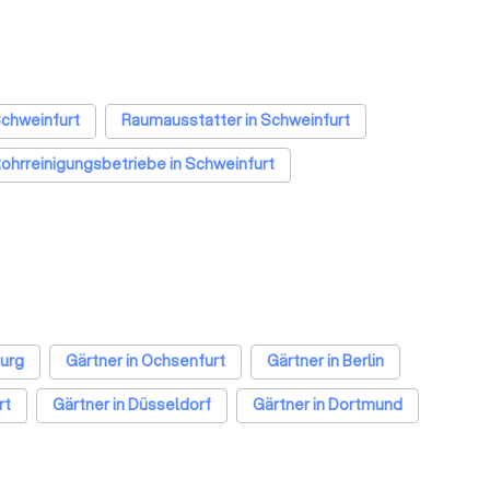
 Schweinfurt
Raumausstatter in Schweinfurt
ohrreinigungsbetriebe in Schweinfurt
burg
Gärtner in Ochsenfurt
Gärtner in Berlin
rt
Gärtner in Düsseldorf
Gärtner in Dortmund
r in Leipzig
Gärtner in Duisburg
Gärtner in Bochum