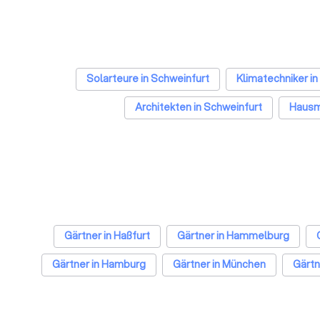
Solarteure in Schweinfurt
Klimatechniker in
Architekten in Schweinfurt
Hausme
Gärtner in Haßfurt
Gärtner in Hammelburg
Gärtner in Hamburg
Gärtner in München
Gärtn
Gärtner in Essen
Gärtner in Bremen
Gärtner in Nür