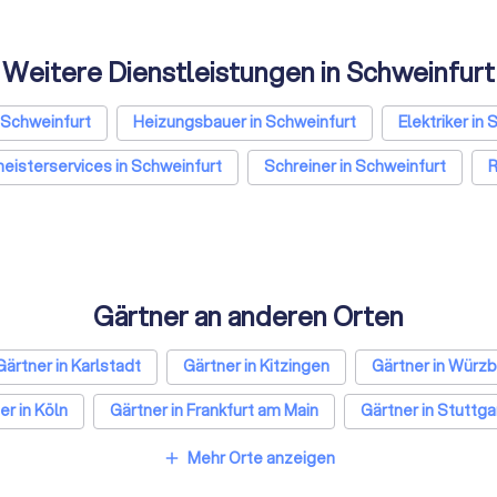
Weitere Dienstleistungen in Schweinfurt
 Schweinfurt
Heizungsbauer in Schweinfurt
Elektriker in
isterservices in Schweinfurt
Schreiner in Schweinfurt
R
Gärtner an anderen Orten
Gärtner in Karlstadt
Gärtner in Kitzingen
Gärtner in Würz
er in Köln
Gärtner in Frankfurt am Main
Gärtner in Stuttga
nberg
Gärtner in Dresden
Gärtner in Hannover
Gärtne
Mehr Orte anzeigen
add