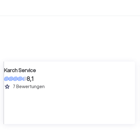
Karch Service
8,1
grade
7
Bewertungen