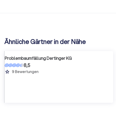
Ähnliche Gärtner in der Nähe
Problembaumfällung Dertinger KG
8,5
grade
9
Bewertungen