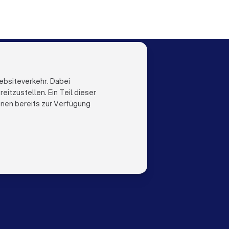
r in Münster
LOCAL
LAND
al
Niederlande
ebsiteverkehr. Dabei
Trustlocal
Belgien
itzustellen. Ein Teil dieser
Deutschland
ihnen bereits zur Verfügung
Spanien