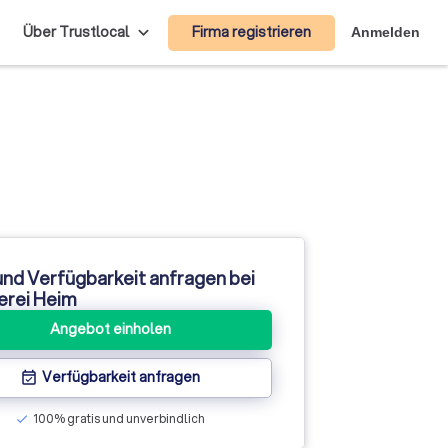
Firma registrieren
Über Trustlocal
Anmelden
und Verfügbarkeit anfragen bei
erei Heim
Angebot einholen
Verfügbarkeit anfragen
event_available
100% gratis und unverbindlich
check