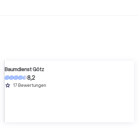
Baumdienst Götz
8,2
grade
17
Bewertungen