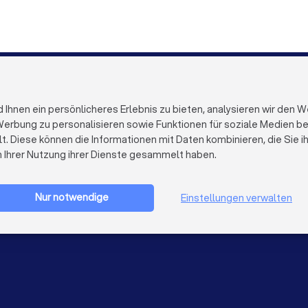
uppertal
Gärtner in Bielefeld
Gärtner in Bonn
Gärtne
FÜR FIRMEN
ÜBER TRUST
Firmenprofil löschen
Über Trustloc
hnen ein persönlicheres Erlebnis zu bieten, analysieren wir den W
Trustlocal Top Pro
Arbeiten bei 
erbung zu personalisieren sowie Funktionen für soziale Medien bere
Erfahrungen
Kontakt
lt. Diese können die Informationen mit Daten kombinieren, die Sie 
Impulse
Datenschutz
n Ihrer Nutzung ihrer Dienste gesammelt haben.
Cookies
Firma registrieren
Impressum
AGB
Nur notwendige
Einstellungen verwalten
Sitemap