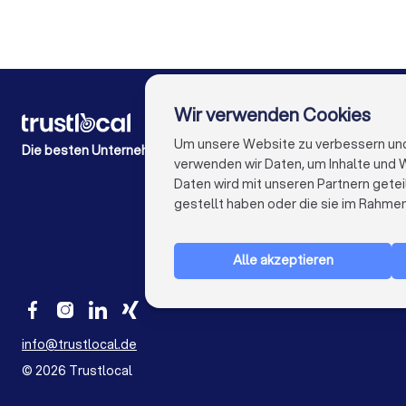
Gärtner in W
Wir verwenden Cookies
FÜR PRIVATPERSONEN
Wie es funktioniert
Um unsere Website zu verbessern und I
Die besten Unternehmen für Sie
Experten-Blogs
verwenden wir Daten, um Inhalte und W
Kostenaufstellungen
Daten wird mit unseren Partnern getei
Beschwerde über Firma
gestellt haben oder die sie im Rahme
Studien & Einblicke
Alle akzeptieren
info@trustlocal.de
©
2026
Trustlocal