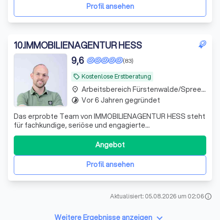
Profil ansehen
10
.
IMMOBILIENAGENTUR HESS
9,6
(83)
Kostenlose Erstberatung
local_offer
Arbeitsbereich Fürstenwalde/Spree Fürstenwalde
place
Vor 6 Jahren gegründet
timelapse
Das erprobte Team von IMMOBILIENAGENTUR HESS steht
für fachkundige, seriöse und engagierte
Vermittlungsarbeit. Wir führen Verkäufer und Käufer,
Vermieter und Mieter zusammen - zum Wohle aller
Angebot
Beteiligten. Hinter dem Gründer, Stanley Hess, steht ein
Team aus erfahrenen und qualifizierten Immobiliene
Profil ansehen
Aktualisiert: 05.08.2026 um 02:06
info
keyboard_arrow_down
Weitere Ergebnisse anzeigen