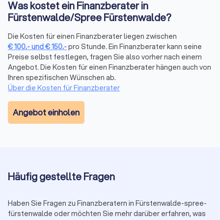
Auf Trustlocal können Sie Ihre Bedürfnisse beschreiben und
Was kostet ein Finanzberater in
erklären, damit qualifizierte und kompetente Finanzberater in
Fürstenwalde/Spree Fürstenwalde?
Fürstenwalde/Spree Fürstenwalde Ihnen maßgeschneiderte
Angebote anbieten können.
Die Kosten für einen Finanzberater liegen zwischen
€
100
,-
und
€
150
,-
pro Stunde. Ein Finanzberater kann seine
Preise selbst festlegen, fragen Sie also vorher nach einem
Finanzberatung in Fürstenwalde/Spree
Angebot. Die Kosten für einen Finanzberater hängen auch von
Ihren spezifischen Wünschen ab.
Fürstenwalde: Versicherungen,
Über die Kosten für Finanzberater
Altersvorsorge, Vermögensplanung und mehr
Die komplexe Welt der Finanzen wird mit dem richtigen
Angebot einholen
Finanzberater an Ihrer Seite zu einem Segen für Ihr
Vermögen. Seriosität, Zuverlässigkeit, Fachkenntnisse zu
Besonderheiten und sich ändernde Vorgaben in der Branche
sind daher die maßgeblichen Aspekte, die Sie bei der Wahl
der passenden Finanzberatung in Fürstenwalde/Spree
Fürstenwalde berücksichtigen sollten. Mit transparenten
Häufig gestellte Fragen
Informationen zum Leistungsportfolio, persönlicher
Vorstellung und echten Bewertungen zur
Kundenzufriedenheit bei Trustlocal erleichtern Sie sich die
Haben Sie Fragen zu Finanzberatern in Fürstenwalde-spree-
Suche bei der Auswahl.
fürstenwalde oder möchten Sie mehr darüber erfahren, was