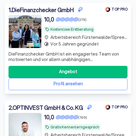
Finanzberater in Fürstenwalde/Spree Fürstenwalde und
Umgebung.
1
.
DieFinanzchecker GmbH
TOP PRO
10,0
(279)
Kostenlose Erstberatung
local_offer
Arbeitsbereich Fürstenwalde/Spree Fürstenwalde
place
Vor 5 Jahren gegründet
timelapse
DieFinanzchecker GmbH ist ein engagiertes Team von
motivierten und vor allem unabhängigen
Finanz-/Versicherungsmaklern aus dem Münsterland. Seit
2012 bieten wir unseren Kunden individuelle und
Angebot
zielorientierte Produkte an, wobei wir den Fokus auf
Transparenz und Verständlichkeit setzen. Wir sind uns
Profil ansehen
2
.
OPTINVEST GmbH & Co. KG
TOP PRO
10,0
(769)
Gratis Kennenlerngespräch
local_offer
Arbeitsbereich Fürstenwalde/Spree Fürstenwalde
place