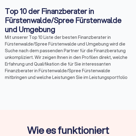
Top 10 der Finanzberater in
Fürstenwalde/Spree Fürstenwalde
und Umgebung
Mit unserer Top 10 Liste der besten Finanzberater in
Fürstenwalde/Spree Fürstenwalde und Umgebung wird die
Suche nach dem passenden Partner für die Finanzberatung
unkompliziert. Wir zeigen Ihnen in den Profilen direkt, welche
Erfahrung und Qualifikation die für Sie interessanten
Finanzberater in Fürstenwalde/Spree Fürstenwalde
mitbringen und welche Leistungen Sie im Leistungsportfolio
erwarten können. In unserer Topliste finden Sie Finanzberater
in Ihrer Nähe, die mit einem Durchschnittsscore von 8.4
bewertet wurden. Durch echte Kundenbewertungen erhalten
Sie zudem direkt Informationen zu gebuchten Leistungen und
der Zufriedenheit der Kunden.
Sortieren Sie unsere Topliste mit wenigen Mouseklicks, um
spezialisierte Experten für Ihr Themenfeld in der
Wie es funktioniert
Finanzberatung zu finden. So können Sie Spezialisten für