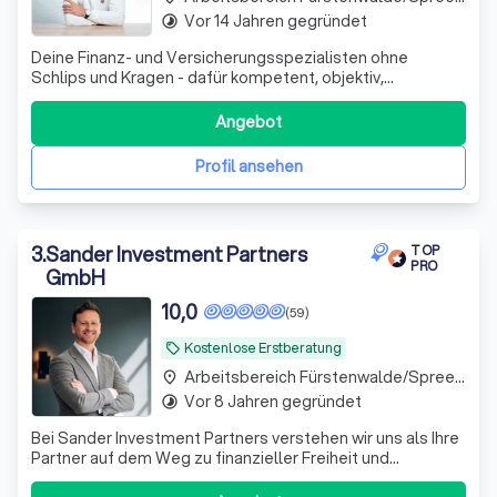
Vor 14 Jahren gegründet
timelapse
Deine Finanz- und Versicherungsspezialisten ohne
Schlips und Kragen - dafür kompetent, objektiv,
zuverlässig und fair • Versicherungen, Geldanlagen und
Finanzierungen • www.optinvest-beamte.de
Angebot
Profil ansehen
3
.
Sander Investment Partners
TOP
PRO
GmbH
10,0
(59)
Kostenlose Erstberatung
local_offer
Arbeitsbereich Fürstenwalde/Spree Fürstenwalde
place
Vor 8 Jahren gegründet
timelapse
Bei Sander Investment Partners verstehen wir uns als Ihre
Partner auf dem Weg zu finanzieller Freiheit und
Sicherheit. Mit über einem Jahrzehnt Erfahrung im