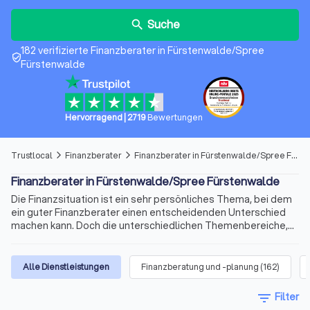
Suche
search
182 verifizierte Finanzberater in Fürstenwalde/Spree
verified_user
Fürstenwalde
Hervorragend
|
2719
Bewertungen
Trustlocal
Finanzberater
Finanzberater in Fürstenwalde/Spree Fürstenwalde
arrow_forward_ios
arrow_forward_ios
Finanzberater in Fürstenwalde/Spree Fürstenwalde
Die Finanzsituation ist ein sehr persönliches Thema, bei dem
ein guter Finanzberater einen entscheidenden Unterschied
machen kann. Doch die unterschiedlichen Themenbereiche,
die variablen Qualifikationen für die Beratertätigkeit und die
sich ständig ändernden Voraussetzungen machen die Suche
nach dem richtigen Berater schnell kompliziert. Wir bieten
Alle Dienstleistungen
Finanzberatung und -planung
(
162
)
Ihnen für Ihre Finanzen Experten für Versicherungen,
Immobilienfinanzierungen, Geldanlagen, Altersvorsorge und
filter_list
Filter
vieles mehr. Finden Sie jetzt mit Trustlocal den besten