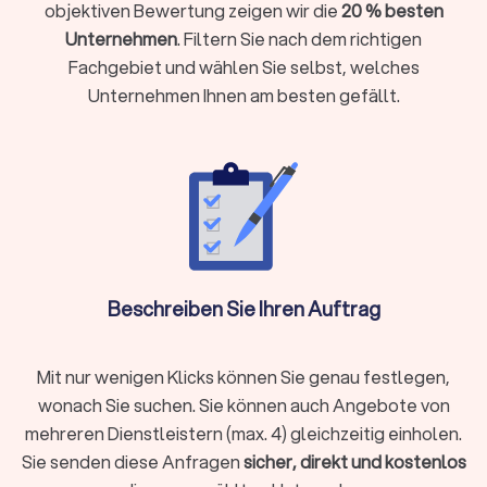
Versicherungen und andere Finanzaspekte zu treffen. Dies
objektiven Bewertung zeigen wir die
20 % besten
gelingt durch die Analyse der Finanzsituation und durch die
Unternehmen
. Filtern Sie nach dem richtigen
Entwicklung. Implementierung und Überwachung eines
Fachgebiet und wählen Sie selbst, welches
maßgeschneiderten Finanzplans. Eine gute Finanzberatung
Unternehmen Ihnen am besten gefällt.
kann spezialisiert sein oder im Team von Experten für
unterschiedliche Bereiche als unabhängige Berater für Sie
tätig werden:
Versicherungen
Baufinanzierung, Hypotheken & Immobilien
Vermögensverwaltung, Finanzplanung & -beratung
Rente & Altersvorsorge
Unternehmensberatung & Finanzierung
Beschreiben Sie Ihren Auftrag
Versicherungen
Der Finanzberater für Versicherungen weiß durch die
Schilderung Ihrer Lebens- und Finanzsituation die besten
Mit nur wenigen Klicks können Sie genau festlegen,
Absicherungen zu gewährleisten. Ob
wonach Sie suchen. Sie können auch Angebote von
Berufsunfähigkeitsversicherung, Hausrat oder
mehreren Dienstleistern (max. 4) gleichzeitig einholen.
Tierhalterhaftpflicht: Bei einem unabhängigen
Sie senden diese Anfragen
sicher, direkt und kostenlos
Versicherungsberater in Fürstenwalde/Spree Fürstenwalde