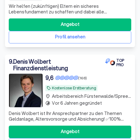
Wir helfen (zukünftigen) Eltern ein sicheres
Lebensfundament zu schaffen und dabei alle
Steuervorteile zu nutzen, die dir zustehen.
Angebot
Profil ansehen
9
.
Denis Wolbert
TOP
PRO
Finanzdienstleistung
9,6
(168)
Kostenlose Erstberatung
local_offer
Arbeitsbereich Fürstenwalde/Spree Fürstenwalde
place
Vor 6 Jahren gegründet
timelapse
Denis Wolbert ist Ihr Ansprechpartner zu den Themen
Geldanlage, Altersvorsorge und Absicherung! ✅100%
unabhängig ✅Hohe Fachkompetenz ✅Digital & schnell
Angebot