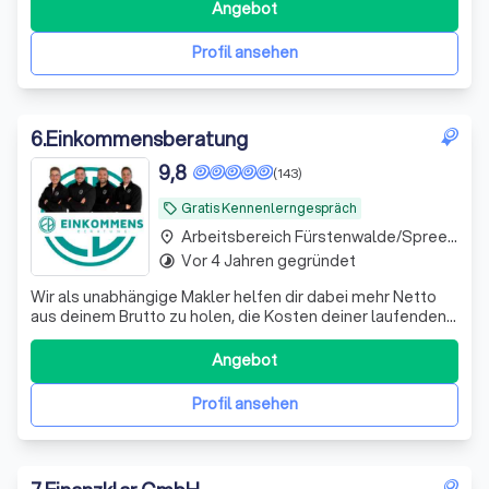
Finanzierungslösungen in schwierigen Fällen spezialisiert.
Angebot
Täglich haben wir mit Kunden zu tun, die häufig bei Ihrer
Bank eine Kündigung oder Absage erhalten.
Profil ansehen
6
.
Einkommensberatung
9,8
(143)
Gratis Kennenlerngespräch
local_offer
Arbeitsbereich Fürstenwalde/Spree Fürstenwalde
place
Vor 4 Jahren gegründet
timelapse
Wir als unabhängige Makler helfen dir dabei mehr Netto
aus deinem Brutto zu holen, die Kosten deiner laufenden
Verträge zu reduzieren und deine Rentenlücke zu
schließen.
Angebot
Profil ansehen