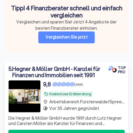
Tipp! 4 Finanzberater schnell und einfach
vergleichen
Vergleichen und sparen Sie! Jetzt 4 Angebote der
besten Finanzberater einholen.
Vergleichen Sie jetzt
5
.
Hegner & Möller GmbH - Kanzlei für
TOP
PRO
Finanzen und Immobilien seit 1991
9,8
(349)
Kostenlose Erstberatung
local_offer
Arbeitsbereich Fürstenwalde/Spree Fürstenwalde
place
Vor 35 Jahren gegründet
timelapse
Die Hegner & Möller GmbH wurde 1991 durch Lutz Hegner
und Carsten Möller als Kanzlei für Finanzen und
Immobilien gegründet. Wir haben uns auf