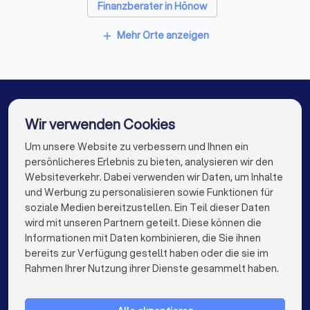
Finanzberater in Hönow
Finanzberater in Schönefeld
Mehr Orte anzeigen
add
Finanzberater in Berlin Friedrichshain
Finanzberater in Berlin
Finanzberater in Berlin Kreuzberg
Wir verwenden Cookies
Finanzberater in Zepernick
Um unsere Website zu verbessern und Ihnen ein
Die besten Finanzberater für Sie
persönlicheres Erlebnis zu bieten, analysieren wir den
Finanzberater in Hamburg
Websiteverkehr. Dabei verwenden wir Daten, um Inhalte
info@trustlocal.de
und Werbung zu personalisieren sowie Funktionen für
Finanzberater in München
Finanzberater in Köln
soziale Medien bereitzustellen. Ein Teil dieser Daten
wird mit unseren Partnern geteilt. Diese können die
Finanzberater in Frankfurt am Main
Informationen mit Daten kombinieren, die Sie ihnen
bereits zur Verfügung gestellt haben oder die sie im
Finanzberater in Stuttgart
keyboard_arrow_down
FÜR PRIVATPERSONEN
Rahmen Ihrer Nutzung ihrer Dienste gesammelt haben.
Finanzberater in Düsseldorf
keyboard_arrow_down
FÜR FIRMEN