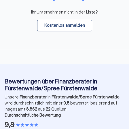
Ihr Unternehmen nicht in der Liste?
Kostenlos anmelden
Bewertungen über Finanzberater in
Fürstenwalde/Spree Fürstenwalde
Unsere
Finanzberater
in
Fürstenwalde/Spree Fürstenwalde
wird durchschnittlich mit einer
9,8
bewertet, basierend auf
insgesamt
8.862
aus
22
Quellen
Durchschnittliche Bewertung
9,8
•
star
star
star
star
star