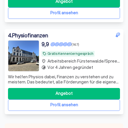
Investmentbereich und einem engagierten Team aus
Angebot
Experten bieten wir maßgeschneiderte Anlagestrategien,
die perfekt auf Ihre individuellen Bedü
Profil ansehen
4
.
Physiofinanzen
9,9
(167)
Gratis Kennenlerngespräch
local_offer
Arbeitsbereich Fürstenwalde/Spree Fürstenwalde
place
Vor 4 Jahren gegründet
timelapse
Wir helfen Physios dabei, Finanzen zu verstehen und zu
meistern. Das bedeutet, alle Förderungen für die eigene
Vorsorge und Absicherung richtig zu nutzen.
Angebot
Profil ansehen