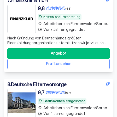
7
.
Finanzklar GmbH
9,8
(66)
Kostenlose Erstberatung
local_offer
Arbeitsbereich Fürstenwalde/Spree Fürstenwalde
place
Vor 7 Jahren gegründet
timelapse
Nach Gründung von Deutschlands größter
Finanzbildungsorganisation unterstützen wir jetzt auch
bei der Umsetzung. Bekannt aus ZDF, ARD, RTL und vielen
weiteren Medien.
Angebot
Profil ansehen
8
.
Deutsche Elternvorsorge
9,7
(67)
Gratis Kennenlerngespräch
local_offer
Arbeitsbereich Fürstenwalde/Spree Fürstenwalde
place
Vor 4 Jahren gegründet
timelapse