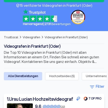
15 verifizierte Videografen in Frankfurt (Oder)
verified_user
Hervorragend
|
2731
Bewertungen
Trustlocal
Videografen
Videografen in Frankfurt (Oder)
arrow_forward_ios
arrow_forward_ios
Videografen in Frankfurt (Oder)
Die Top 10 Videografen in Frankfurt (Oder) mit allen
Informationen an einem Ort. Finden Sie schnell einen guten
Videograf. Kontaktieren Sie uns ganz einfach. Objektiv &
unabhängig. Schnell und zuverlässig. Profis in der Nähe.
Vergleichen Sie die Top 10
Alle Dienstleistungen
Hochzeitsvideo
(
5
)
Unternehmensfi
filter_list
Filter
1
.
Ursu Lucian Hochzeitsvideograf
TOP PRO
9,6
(22)