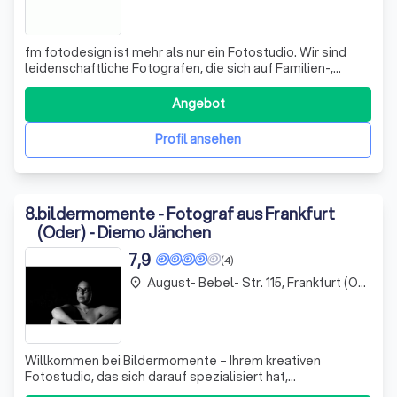
fm fotodesign ist mehr als nur ein Fotostudio. Wir sind
leidenschaftliche Fotografen, die sich auf Familien-,
Hochzeits- und Kindergartenfotografie spezialisiert
haben. Bei uns steht die Freude an der Fotografie im
Angebot
Vordergrund. Wir nehmen uns die Zeit, um mit Ihnen
zusammen Ihr perfektes Bild zu ges
Profil ansehen
8
.
bildermomente - Fotograf aus Frankfurt
(Oder) - Diemo Jänchen
7,9
(4)
August- Bebel- Str. 115, Frankfurt (Oder)
place
Willkommen bei Bildermomente – Ihrem kreativen
Fotostudio, das sich darauf spezialisiert hat,
unvergessliche Augenblicke in beeindruckenden Bildern