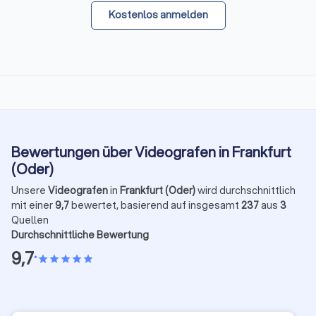
Kostenlos anmelden
Bewertungen über Videografen in Frankfurt
(Oder)
Unsere
Videografen
in
Frankfurt (Oder)
wird durchschnittlich
mit einer
9,7
bewertet, basierend auf insgesamt
237
aus
3
Quellen
Durchschnittliche Bewertung
9,7
•
star
star
star
star
star