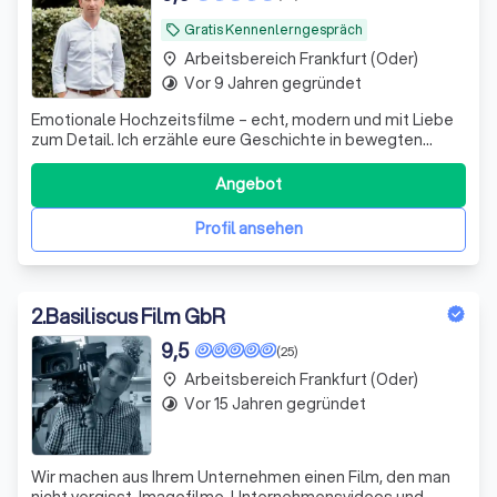
Gratis Kennenlerngespräch
local_offer
Arbeitsbereich Frankfurt (Oder)
place
Vor 9 Jahren gegründet
timelapse
Emotionale Hochzeitsfilme – echt, modern und mit Liebe
zum Detail. Ich erzähle eure Geschichte in bewegten
Bildern.
Angebot
Profil ansehen
2
.
Basiliscus Film GbR
9,5
(25)
Arbeitsbereich Frankfurt (Oder)
place
Vor 15 Jahren gegründet
timelapse
Wir machen aus Ihrem Unternehmen einen Film, den man
nicht vergisst. Imagefilme, Unternehmensvideos und