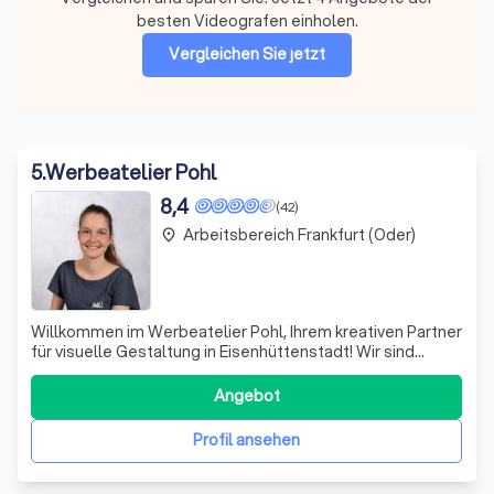
besten Videografen einholen.
Vergleichen Sie jetzt
5
.
Werbeatelier Pohl
8,4
(42)
Arbeitsbereich Frankfurt (Oder)
place
Willkommen im Werbeatelier Pohl, Ihrem kreativen Partner
für visuelle Gestaltung in Eisenhüttenstadt! Wir sind
leidenschaftlich darin, Unternehmen, Vereinen und
Privatpersonen dabei zu helfen, durch individuelle
Angebot
Beschriftungen, Drucke und Dekorationen ins Rampenlicht
zu treten. Ob Fahrzeugbeschriftu
Profil ansehen