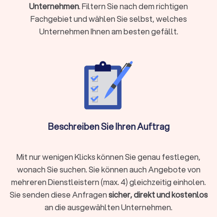
Unternehmen
. Filtern Sie nach dem richtigen
Fachgebiet und wählen Sie selbst, welches
Welche Leistungen bietet ein Videograf an?
Unternehmen Ihnen am besten gefällt.
Das Spektrum reicht von emotionalen Hochzeitsfilmen bis zu
professionellen Unternehmensvideos. Je nach
Spezialisierung und Ausstattung des Anbieters umfasst das
Angebot in Frankfurt (Oder):
Hochzeitsfilm und Hochzeitsvideografie
Der
Hochzeitsvideograf
begleitet Ihren besonderen Tag vom
Getting Ready über die Zeremonie bis zur Feier. Das Ergebnis
Beschreiben Sie Ihren Auftrag
ist meist ein
cineastischer Hochzeitsfilm
im Spielfilmstil
sowie ein kürzeres Highlight-Video für Social Media. Viele
Paare buchen Videografen, die auch mit Drohnen arbeiten, um
Mit nur wenigen Klicks können Sie genau festlegen,
Luftaufnahmen von Location und Zeremonie einzufangen.
wonach Sie suchen. Sie können auch Angebote von
Einige Anbieter kooperieren fest mit einem
mehreren Dienstleistern (max. 4) gleichzeitig einholen.
Hochzeitsfotografen
und bieten Kombi-Pakete aus Foto und
Video an.
Sie senden diese Anfragen
sicher, direkt und kostenlos
an die ausgewählten Unternehmen.