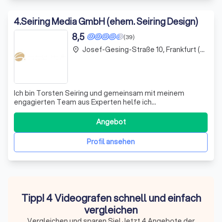
4
.
Seiring Media GmbH (ehem. Seiring Design)
8,5
(39)
Josef-Gesing-Straße 10, Frankfurt (Oder)
place
Ich bin Torsten Seiring und gemeinsam mit meinem
engagierten Team aus Experten helfe ich
mittelständischen Unternehmen in Deutschland,
Österreich und der Schweiz, ihr Marketing auf das nächste
Angebot
Level zu heben. Wir optimieren nicht nur Ihre
Positionierung, sondern machen Sie fit für die digitale
Profil ansehen
Zukun
Tipp! 4 Videografen schnell und einfach
vergleichen
Vergleichen und sparen Sie! Jetzt 4 Angebote der