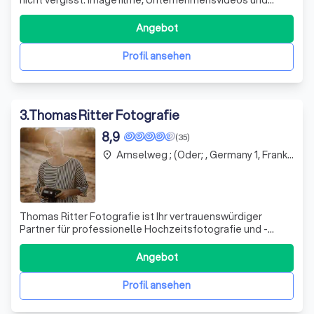
Eventfilme aus Berlin – präzise, kreativ, wirkungsvoll.
Angebot
Profil ansehen
3
.
Thomas Ritter Fotografie
8,9
(35)
Amselweg ; (Oder; , Germany 1, Frankfurt (Oder)
place
Thomas Ritter Fotografie ist Ihr vertrauenswürdiger
Partner für professionelle Hochzeitsfotografie und -
videografie. Mit unserer langjährigen Erfahrung und
unserem künstlerischen Auge fangen wir die schönsten
Angebot
Momente Ihres besonderen Tages ein. Unser Angebot
umfasst nicht nur Hochzeitsfotos, sondern
Profil ansehen