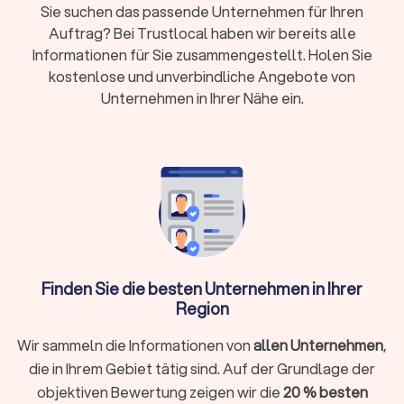
Sie suchen das passende Unternehmen für Ihren
Foto und Video:
Viele Videografen bieten Kombi-
Auftrag? Bei Trustlocal haben wir bereits alle
Pakete mit einem Hochzeitsfotografen an
Informationen für Sie zusammengestellt. Holen Sie
Qualifikation:
Portfolio, Referenzvideos und
kostenlose und unverbindliche Angebote von
Bewertungen prüfen – Trustlocal listet
Unternehmen in Ihrer Nähe ein.
ausschließlich geprüfte Anbieter
Was macht ein Videograf?
Ein
Videograf
hält Ereignisse, Stimmungen und Geschichten
professionell auf Video fest. Anders als ein klassischer
Kameramann arbeitet ein Videograf meist eigenständig oder
in kleinen Teams: Er übernimmt Aufnahme, Tonaufzeichnung,
Finden Sie die besten Unternehmen in Ihrer
Schnitt und Nachbearbeitung in einem. Das Ergebnis ist ein
Region
fertiges Video, das direkt genutzt werden kann, sei es als
Hochzeitsfilm, Imagefilm oder Social-Media-Content. Der
Wir sammeln die Informationen von
allen Unternehmen
,
englische Begriff
Videographer
wird dabei synonym
die in Ihrem Gebiet tätig sind. Auf der Grundlage der
verwendet.
objektiven Bewertung zeigen wir die
20 % besten