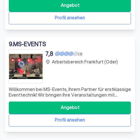
festzuhalten. Ich bin Diemo Jänchen, und ich liebe es, die
Angebot
einzigartigen Geschichten meiner Kunden durch meine
Linse zu erzählen. Ob es sich um Hochzeit
Profil ansehen
9
.
MS-EVENTS
7,8
(3)
Arbeitsbereich Frankfurt (Oder)
place
Willkommen bei MS-Events, Ihrem Partner für erstklassige
Eventtechnik! Wir bringen Ihre Veranstaltungen mit
innovativer Licht-, Audio-, Video- und Bühnentechnik zum
Strahlen. Unsere langjährige Erfahrung ermöglicht es uns,
Angebot
jede Art von Event in eine unvergessliche Erfahrung zu
verwandeln. Wir setzen
Profil ansehen