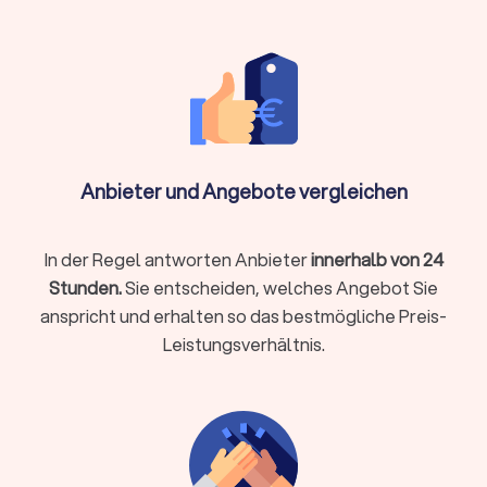
Imagefilm und Unternehmensvideo
Für Unternehmen produzieren Videografen
Imagefilme,
Produktvideos und Recruitingvideos
. Ein professionell
produzierter Imagefilm vermittelt Unternehmenskultur und
Leistungen wirkungsvoller als jeder Text. Die Produktion
umfasst in der Regel Konzept, Dreh, Schnitt und
Farbkorrektur. Bei komplexeren Projekten empfiehlt sich ein
Anbieter und Angebote vergleichen
Briefing-Gespräch vorab, um Ton, Zielgruppe und
gewünschte Kernbotschaft klar festzulegen.
In der Regel antworten Anbieter
innerhalb von 24
Stunden.
Sie entscheiden, welches Angebot Sie
Eventfilm und Veranstaltungsvideos
anspricht und erhalten so das bestmögliche Preis-
Ob Firmenfeier, Kongress, Sportveranstaltung oder Konzert:
Eventvideos
sichern Momente, die sonst verloren gehen, und
Leistungsverhältnis.
können intern oder als Marketing-Material genutzt werden.
Eventvideos werden häufig live oder tagesaktuell
geschnitten und erfordern Erfahrung im schnellen,
dokumentarischen Arbeiten.