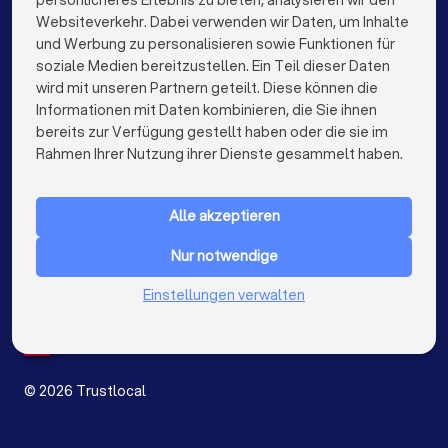
persönlicheres Erlebnis zu bieten, analysieren wir den
Videografen in Bielefeld
Videografen in Bonn
Websiteverkehr. Dabei verwenden wir Daten, um Inhalte
info@trustlocal.de
und Werbung zu personalisieren sowie Funktionen für
Videografen in Münster
Videografen in der Nähe
soziale Medien bereitzustellen. Ein Teil dieser Daten
wird mit unseren Partnern geteilt. Diese können die
Informationen mit Daten kombinieren, die Sie ihnen
bereits zur Verfügung gestellt haben oder die sie im
keyboard_arrow_down
FÜR PRIVATPERSONEN
Rahmen Ihrer Nutzung ihrer Dienste gesammelt haben.
keyboard_arrow_down
FÜR FIRMEN
Alle akzeptieren
keyboard_arrow_down
ÜBER TRUSTLOCAL
Nur notwendige
LAND
Niederlande
Einstellungen verwalten
Belgien
Deutschland
Spanien
©
2026
Trustlocal