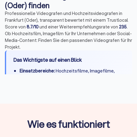
(Oder) finden
Professionelle Videografen und Hochzeitsvideografen in
Frankfurt (Oder), transparent bewertet mit einem Trustlocal
Score von
8.7/10
und einer Weiterempfehlungsrate von
235
.
Ob Hochzeitsfilm, Imagefilm für Ihr Unternehmen oder Social-
Media-Content: Finden Sie den passenden Videografen für Ihr
Projekt.
Das Wichtigste auf einen Blick
Einsatzbereiche:
Hochzeitsfilme, Imagefilme,
Eventvideos, Werbevideos und Social-Media-
Content
Kosten:
Hochzeitsvideograf ab ca. 800 €,
ganztägige Begleitung typischerweise zwischen
1.500 € und 3.500 €
Stundensatz:
Durchschnittlich 120 bis 160 €/Std.,
Wie es funktioniert
je nach Erfahrung und Leistungsumfang zwischen
60 € und 220 €