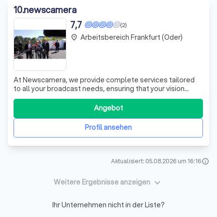
10
.
newscamera
7,7
(2)
Arbeitsbereich Frankfurt (Oder)
place
At Newscamera, we provide complete services tailored
to all your broadcast needs, ensuring that your vision
comes to life with precision and creativity. Whether you
require a fully equipped camera crew for PAL or NTSC, HD
Angebot
or SD, or even 4K productions, we have you covered. Our
expertise extends to l
Profil ansehen
Aktualisiert: 05.08.2026 um 16:16
info
keyboard_arrow_down
Weitere Ergebnisse anzeigen
Ihr Unternehmen nicht in der Liste?