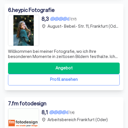
6
.
heypic Fotografie
8,3
(17)
August- Bebel- Str. 11, Frankfurt (Oder)
place
Willkommen bei meiner Fotografie, wo ich Ihre
besonderen Momente in zeitlosen Bildern festhalte. Ich
spezialisiere mich auf Hochzeitsreportagen, die
individuell auf Ihre Wünsche abgestimmt sind. Jedes Paar
Angebot
ist einzigartig, und ich lege großen Wert darauf, Ihre
Geschichte authentisch und kreativ zu e
Profil ansehen
7
.
fm fotodesign
8,1
(4)
Arbeitsbereich Frankfurt (Oder)
place