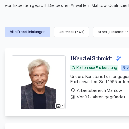
Von Experten geprüft: Die besten Anwälte in Mahlow. Qualifizier
Alle Dienstleistungen
Unterhalt
(
649
)
Arbeit, Einkommen
1
.
Kanzlei Schmidt
Kostenlose Erstberatung
A
local_offer
Unsere Kanzlei ist ein engagi
Fachanwälten. Seit 1995 unter
Finanzsituationen. Wir sehen 
Arbeitsbereich Mahlow
place
Umsetzer von Lösungen.
Vor 37 Jahren gegründet
timelapse
5
photo_size_select_actual