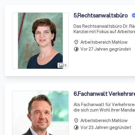
5
.
Rechtsanwaltsbüro
Das Rechtsanwaltsbüro Dr. Räde
Kanzlei mit Fokus auf Arbeits
en eine umfassende Beratung u
Arbeitsbereich Mahlow
place
Vor 27 Jahren gegründet
timelapse
5
photo_size_select_actual
6
.
Fachanwalt Verkehrsre
Als Fachanwalt für Verkehrsre
die sich zum Wohl ihrer Mandant
zwei Tage nach Erhalt der Pos
Arbeitsbereich Mahlow
place
Vor 23 Jahren gegründet
timelapse