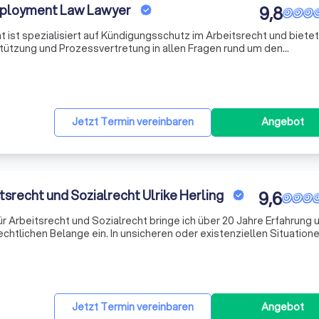
mployment Law Lawyer
9,8
t ist spezialisiert auf Kündigungsschutz im Arbeitsrecht und bietet
ützung und Prozessvertretung in allen Fragen rund um den
Jetzt Termin vereinbaren
Angebot
tsrecht und Sozialrecht Ulrike Herling
9,6
r Arbeitsrecht und Sozialrecht bringe ich über 20 Jahre Erfahrung 
rechtlichen Belange ein. In unsicheren oder existenziellen Situation
tschlossen und loyal zur Seite. Meine Lösungen sind klar, prägnant
Jetzt Termin vereinbaren
Angebot