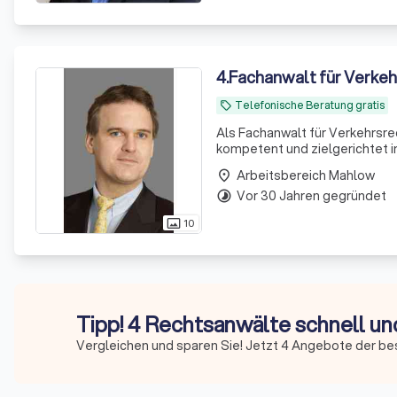
4
.
Fachanwalt für Verkeh
Telefonische Beratung gratis
local_offer
Als Fachanwalt für Verkehrsre
kompetent und zielgerichtet 
Arbeitsbereich Mahlow
place
Vor 30 Jahren gegründet
timelapse
10
photo_size_select_actual
Tipp! 4 Rechtsanwälte schnell un
Vergleichen und sparen Sie! Jetzt 4 Angebote der be