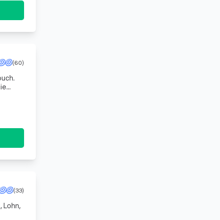
(60)
ouch.
ie
 es, d
(33)
, Lohn,