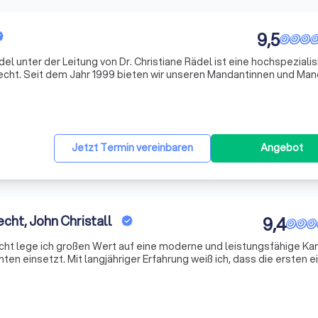
9,5
l unter der Leitung von Dr. Christiane Rädel ist eine hochspezialis
recht. Seit dem Jahr 1999 bieten wir unseren Mandantinnen und Ma
nd Vertretung in allen Fragen des individuellen oder des kollektiv
Jetzt Termin vereinbaren
Angebot
cht, John Christall
9,4
cht lege ich großen Wert auf eine moderne und leistungsfähige Kan
en einsetzt. Mit langjähriger Erfahrung weiß ich, dass die ersten ei
t der Bußgeldstelle oder der Staatsanwaltschaft bzw. nach einem