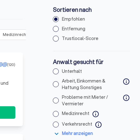
Sortieren nach
Empfohlen
Entfernung
Medizinrecht
(
276
)
Verkehrsrecht
(
554
)
Urheber- & Medienr
Trustlocal-Score
Anwalt gesucht für
(120)
Unterhalt
Arbeit, Einkommen &
info
 und
Haftung Sonstiges
Probleme mit Mieter /
info
Vermieter
Medizinrecht
info
Verkehrsrecht
info
expand_more
Mehr anzeigen