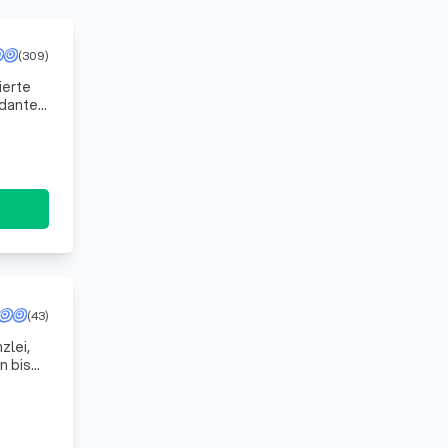
(309)
ierte
ndanten
e
(43)
zlei,
n bis
 Ve