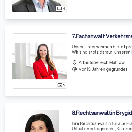
4
photo_size_select_actual
7
.
Fachanwalt Verkehrsre
Unser Unternehmen bietet pro
Wir sind stolz darauf, unseren
durch komplexe Prozesse führt 
Arbeitsbereich Mahlow
place
Vor 13 Jahren gegründet
timelapse
5
photo_size_select_actual
8
.
Rechtsanwältin Brygid
Ihre Rechtsanwältin für alle 
Urlaub; Vertragsrecht, Kaufrec