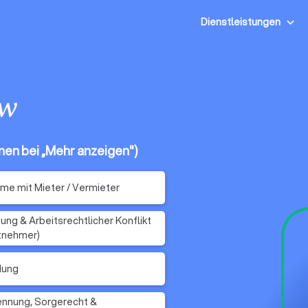
Dienstleistungen
ow
onen bei „Mehr anzeigen")
me mit Mieter / Vermieter
ung & Arbeitsrechtlicher Konflikt
tnehmer)
dung
nnung, Sorgerecht &