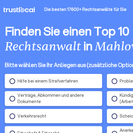
Die besten 17600+ Rechtsanwälte
für Sie
Finden Sie einen Top 10
in
Rechtsanwalt
Mahl
Bitte wählen Sie Ihr Anliegen aus (zusätzliche Opti
Hilfe bei einem Strafverfahren
Proble
Verträge, Abkommen und andere
Kündig
Dokumente
(Arbei
Verkehrsrecht
Schei
Anerke