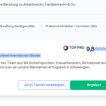
te Beratung zu Arbeitsrecht, Familienrecht & Co.
 & Haftung Sonstiges
(
554
)
Probleme mit Mieter / Vermieter
(
350
)
9,8
TOP PRO
ntwort innerhalb von 1 Stunde
ertes Team aus Wirtschaftsprüfern, Steuerberatern, Betriebswirten
stützen wir unsere Mandanten erfolgreich in schwierigen
uns nicht nur als Ansprechpartner, sondern auch als Ratgeber und
Jetzt Termin vereinbaren
Angebot