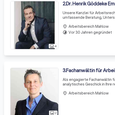
2
.
Dr. Henrik Göddeke E
Unsere Kanzlei für Arbeitsrech
umfassende Beratung, Unterst
Kündigungsschutz. Mein Anspruch ist, die komplexen rechtlichen Aspekte zu entwirren und sie in einer
Arbeitsbereich Mahlow
Weise zu erklä
place
Vor 30 Jahren gegründet
timelapse
4
photo_size_select_actual
3
.
Fachanwältin für Arbei
Als engagierte Fachanwältin fü
analytisches Geschick in Ihre 
stehe ich Ihnen kompetent, en
Arbeitsbereich Mahlow
place
2
photo_size_select_actual