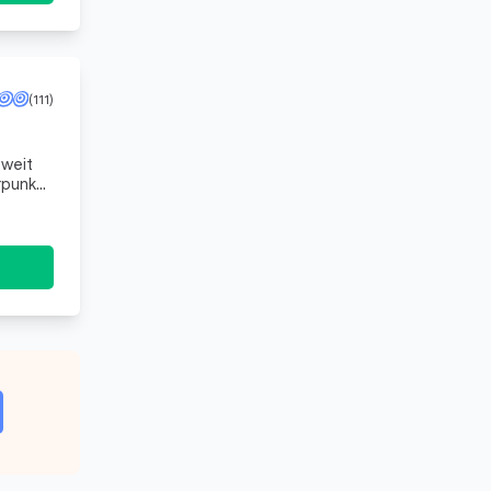
(111)
sweit
rpunkt
ch unterstütze Sie unter anderem bei: Geschwindig