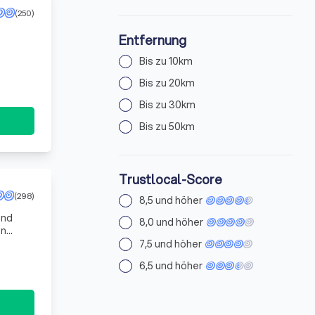
(250)
Entfernung
Bis zu 10km
Bis zu 20km
Bis zu 30km
Bis zu 50km
Trustlocal-Score
(298)
8,5 und höher
und
8,0 und höher
en
 und
7,5 und höher
6,5 und höher