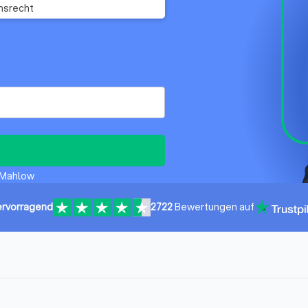
hsrecht
n Mahlow
rvorragend
2722
Bewertungen auf