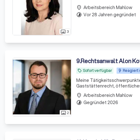
Arbeitsbereich Mahlow
place
Vor 28 Jahren gegründet
timelapse
3
photo_size_select_actual
9
.
Rechtsanwalt Alon K
Sofort verfügbar
Reagiert 
local_offer
Meine Tätigkeitsschwerpunkte
Gaststättenrecht, öffentliche
Arbeitsbereich Mahlow
place
Gegründet 2026
timelapse
2
photo_size_select_actual