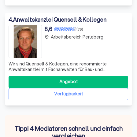
4
.
Anwaltskanzlei Quensell & Kollegen
8,6
(76)
Arbeitsbereich Perleberg
place
Wir sind Quensell & Kollegen, eine renommierte
Anwaltskanzlei mit Fachanwälten für Bau- und
Architektenrecht, Verwaltungs- und Verkehrsrecht.
Unsere Expertise erstreckt sich auf alle Gebiete des Zivil-
Angebot
und Arbeitsrechts. Mit langjähriger Erfahrung und
fundiertem Fachwissen stehen wir Unternehmen, Ba
Verfügbarkeit
Tipp! 4 Mediatoren schnell und einfach
vergleichen