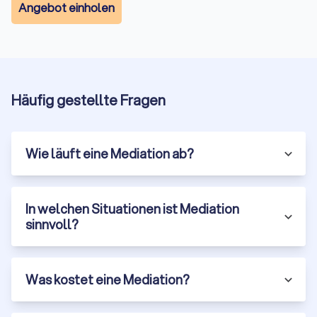
Angebot einholen
innerhalb weniger Wochen abschließen, während
Gerichtsverfahren Monate oder sogar Jahre dauern
können. Dies ermöglicht es den Parteien, Konflikte
schnell beizulegen und sich wieder auf ihre
Kernaufgaben zu konzentrieren.
Erhaltung der Beziehungen:
Da Mediation auf
Häufig gestellte Fragen
Zusammenarbeit und Verständigung abzielt, trägt sie
dazu bei, die Beziehungen zwischen den Parteien zu
erhalten oder sogar zu verbessern. Dies ist besonders
wichtig in Konflikten, bei denen die Parteien auch in
Wie läuft eine Mediation ab?
Zukunft miteinander zu tun haben werden, wie in
Familien- oder Geschäftsbeziehungen.
Kreative und maßgeschneiderte Lösungen:
In der
Mediation sind die Parteien nicht an die starren Regeln
In welchen Situationen ist Mediation
eines Gerichtsverfahrens gebunden. Sie können kreative
sinnvoll?
und maßgeschneiderte Lösungen erarbeiten, die ihren
spezifischen Bedürfnissen und Interessen entsprechen.
Was kostet eine Mediation?
Arten der Mediation in Perleberg
Man kann Mediation in verschiedenen Kontexten anwenden,