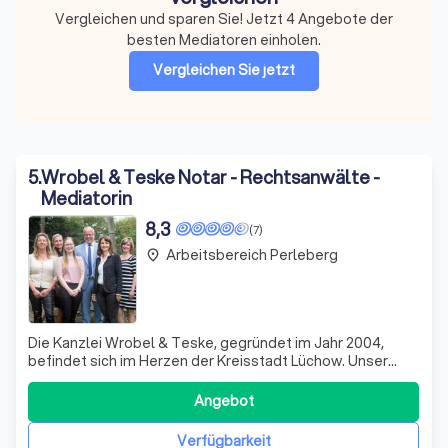
Vergleichen und sparen Sie! Jetzt 4 Angebote der
besten Mediatoren einholen.
Vergleichen Sie jetzt
5
.
Wrobel & Teske Notar - Rechtsanwälte -
Mediatorin
8,3
(7)
Arbeitsbereich Perleberg
place
Die Kanzlei Wrobel & Teske, gegründet im Jahr 2004,
befindet sich im Herzen der Kreisstadt Lüchow. Unser
Team besteht aus Rechtsanwalt und Notar Jörg Wrobel,
Rechtsanwältin und Mediatorin Melanie Teske sowie
Angebot
unseren engagierten Rechtsanwalts- und
Notariatsfachangestellten. Wir sind hauptsächlich im
Verfügbarkeit