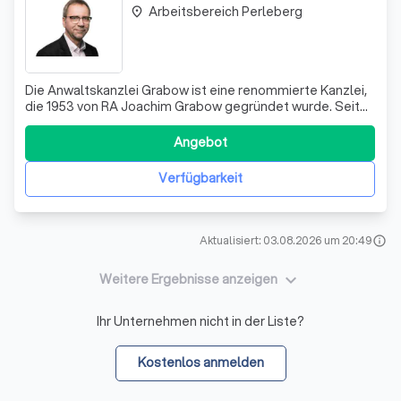
Arbeitsbereich Perleberg
place
Die Anwaltskanzlei Grabow ist eine renommierte Kanzlei,
die 1953 von RA Joachim Grabow gegründet wurde. Seit
2002 wird sie von seinem Sohn, RA Dr. Christian Grabow,
geführt. Mit einem starken Fokus auf Familienrecht, bietet
Angebot
die Kanzlei eine umfassende rechtliche Beratung und
Vertretung in allen fami
Verfügbarkeit
Aktualisiert: 03.08.2026 um 20:49
info
keyboard_arrow_down
Weitere Ergebnisse anzeigen
Ihr Unternehmen nicht in der Liste?
Kostenlos anmelden