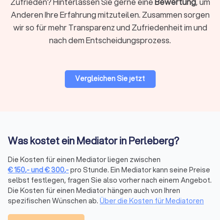
Zufrieden? Hinterlassen Sie gerne eine
Bewertung
, um
Vorteile der Mediation
Anderen Ihre Erfahrung mitzuteilen. Zusammen sorgen
Mediation bietet im Vergleich zu herkömmlichen
wir so für mehr Transparenz und Zufriedenheit im und
Konfliktlösungsmethoden wie Gerichtsverfahren eine
Vielzahl von Vorteilen:
nach dem Entscheidungsprozess.
Freiwilligkeit:
Die Teilnahme an einer Mediation ist
freiwillig, und die Parteien behalten die Kontrolle über
den gesamten Prozess und das Ergebnis. Es wird keine
Entscheidung über die Köpfe der Beteiligten hinweg
Vergleichen Sie jetzt
getroffen.
Vertraulichkeit:
Alle während der Mediation
ausgetauschte Gespräche und Informationen sind
vertraulich. Dies schafft eine sichere Umgebung, in der
die Parteien offen über ihre Anliegen sprechen können,
ohne befürchten zu müssen, dass die Informationen
Was kostet ein Mediator in Perleberg?
später gegen sie verwendet werden.
Kosteneffizienz:
Mediation ist in der Regel
Die Kosten für einen Mediator liegen zwischen
kostengünstiger als ein Gerichtsverfahren, da der
€
150
,-
und
€
300
,-
pro Stunde. Ein Mediator kann seine Preise
Prozess schneller abläuft und weniger formell ist. Es
selbst festlegen, fragen Sie also vorher nach einem Angebot.
fallen keine hohen Anwalts- oder Gerichtskosten an, und
Die Kosten für einen Mediator hängen auch von Ihren
die Parteien können die Kosten für die Mediation im
spezifischen Wünschen ab.
Über die Kosten für Mediatoren
Voraus klären.
Schnelligkeit:
Ein Mediationsprozess lässt sich oft