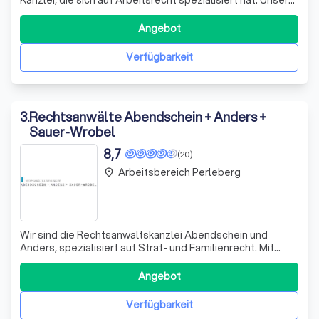
Ziel ist es, Ihnen schnellstmöglich eine erste Beratung zu
ermöglichen, sei es im direkten Gespräch oder über
Angebot
moderne Kommunikationswege. Auf diese Weise können
wir sicherstellen, dass Problem
Verfügbarkeit
3
.
Rechtsanwälte Abendschein + Anders +
Sauer-Wrobel
8,7
(20)
Arbeitsbereich Perleberg
place
Wir sind die Rechtsanwaltskanzlei Abendschein und
Anders, spezialisiert auf Straf- und Familienrecht. Mit
unserer langjährigen Erfahrung und Fachkompetenz
stehen wir Ihnen in schwierigen Zeiten zur Seite. Unser
Angebot
Team besteht aus Rechtsanwalt Nils Anders, Fachanwalt
für Strafrecht, und Rechtsanwältin
Verfügbarkeit