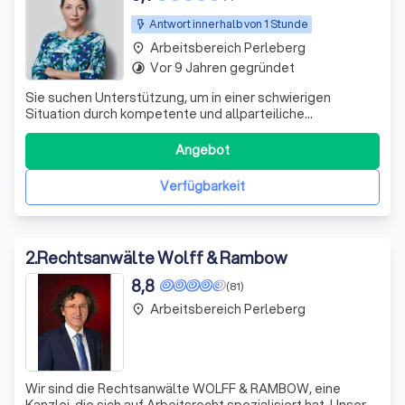
Antwort innerhalb von 1 Stunde
Arbeitsbereich Perleberg
place
Vor 9 Jahren gegründet
timelapse
Sie suchen Unterstützung, um in einer schwierigen
Situation durch kompetente und allparteiliche
Gesprächsführung eine Lösung für ihren Konflikt zu finden.
Dabei wollen Sie nicht die Situation durch rechtliche
Angebot
Schritte verschärfen. Jedoch kann ich Ihnen und ihrem
Konfliktpartner als langjährig tätig
Verfügbarkeit
2
.
Rechtsanwälte Wolff & Rambow
8,8
(81)
Arbeitsbereich Perleberg
place
Wir sind die Rechtsanwälte WOLFF & RAMBOW, eine
Kanzlei, die sich auf Arbeitsrecht spezialisiert hat. Unser