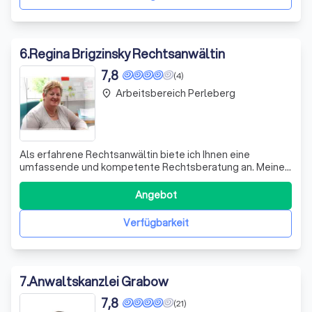
6
.
Regina Brigzinsky Rechtsanwältin
7,8
(4)
Arbeitsbereich Perleberg
place
Als erfahrene Rechtsanwältin biete ich Ihnen eine
umfassende und kompetente Rechtsberatung an. Meine
Kanzlei, die ich als Einzelunternehmen führe, befindet sich
in Wittstock, Deutschland. Ich bin Mitglied des Deutschen
Angebot
Anwaltvereins und nach dem Recht der Bundesrepublik
Deutschland zugelassen. Meine
Verfügbarkeit
7
.
Anwaltskanzlei Grabow
7,8
(21)