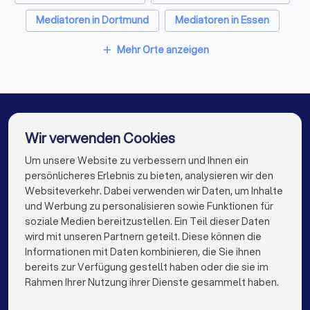
Abschlusszeugniss
Mediatoren in Dortmund
Mediatoren in Essen
Berufsausbildung (z
Ausbildungszeugni
Mediatoren in Bremen
Mediatoren in Nürnberg
Mehr Orte anzeigen
Diplomurkunde,
add
Examensurkunde) b
Mediatoren in Dresden
Mediatoren in Hannover
Ablichtung des Na
den erfolgreichen 
Mediatoren in Leipzig
Mediatoren in Duisburg
Mediatoren-Ausbil
Ablichtung des Na
Mediatoren in Bochum
Mediatoren in Wuppertal
Wir verwenden Cookies
die im Rahmen der 
Ausbildung vermitte
Mediatoren in Bielefeld
Mediatoren in Bonn
Um unsere Website zu verbessern und Ihnen ein
Die besten Mediatoren für Sie
nebst Aufschlüssel
persönlicheres Erlebnis zu bieten, analysieren wir den
die einzelnen
Mediatoren in Münster
Mediatoren in der Nähe
Websiteverkehr. Dabei verwenden wir Daten, um Inhalte
Ausbildungseleme
info@trustlocal.de
und Werbung zu personalisieren sowie Funktionen für
entfallenden Zeits
soziale Medien bereitzustellen. Ein Teil dieser Daten
vier Dokumentatione
wird mit unseren Partnern geteilt. Diese können die
2-facher Ausfertigu
Informationen mit Daten kombinieren, die Sie ihnen
Ausgestaltung der
bereits zur Verfügung gestellt haben oder die sie im
Dokumentation bea
keyboard_arrow_down
FÜR PRIVATPERSONEN
bitte § 5 der DGM-
Rahmen Ihrer Nutzung ihrer Dienste gesammelt haben.
Anerkennungsordnu
keyboard_arrow_down
FÜR FIRMEN