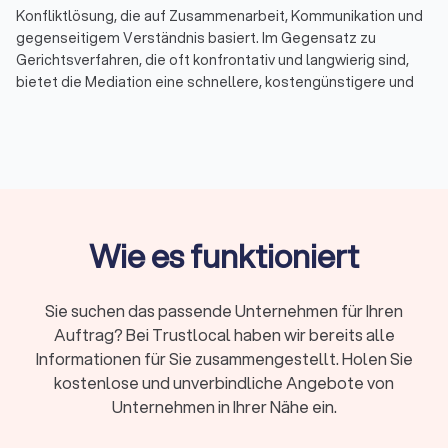
Konfliktlösung, die auf Zusammenarbeit, Kommunikation und
gegenseitigem Verständnis basiert. Im Gegensatz zu
Gerichtsverfahren, die oft konfrontativ und langwierig sind,
bietet die Mediation eine schnellere, kostengünstigere und
weniger stressige Möglichkeit, Streitigkeiten beizulegen. Bei
Trustlocal haben Sie die Möglichkeit, bis zu vier Angebote von
qualifizierten Mediatoren in Ihrer Nähe einzuholen und so den
passenden Fachmann für Ihren spezifischen Konflikt zu
finden.
Wie es funktioniert
Was ist Mediation?
Mediation ist ein freiwilliger und vertraulicher Prozess, bei
dem ein neutraler Dritter, der Mediator, den Parteien hilft, eine
Sie suchen das passende Unternehmen für Ihren
einvernehmliche Lösung für ihren Streit zu finden. Der
Auftrag? Bei Trustlocal haben wir bereits alle
Mediator hat keine Entscheidungsbefugnis, sondern
Informationen für Sie zusammengestellt. Holen Sie
unterstützt die Beteiligten dabei, ihre Interessen und
kostenlose und unverbindliche Angebote von
Bedürfnisse offenzulegen, Missverständnisse zu klären und
Unternehmen in Ihrer Nähe ein.
gemeinsam Lösungen zu erarbeiten. Die Mediation wird häufig
in verschiedenen Bereichen eingesetzt, darunter