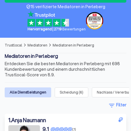
15 verifizierte Mediatoren in Perleberg
verified_user
Hervorragend
|
2719
Bewertungen
Trustlocal
Mediatoren
Mediatoren in Perleberg
arrow_forward_ios
arrow_forward_ios
Mediatoren in Perleberg
Entdecken Sie die besten Mediatoren in Perleberg mit 698
Kundenbewertungen und einem durchschnittlichen
Trustlocal-Score von 8.9.
Alle Dienstleistungen
Scheidung
(
6
)
Nachlass / Vererbu
filter_list
Filter
1
.
Anja Naumann
9,1
(7)