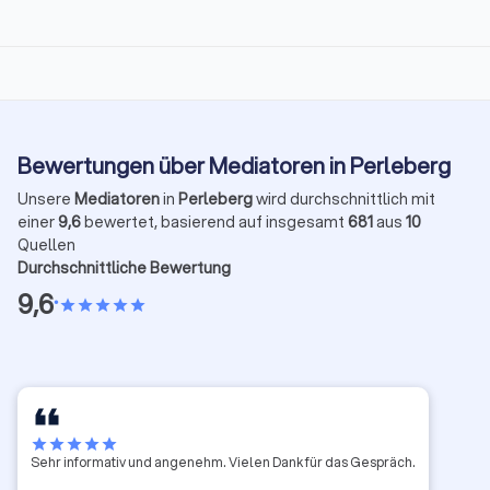
Bewertungen über Mediatoren in Perleberg
Unsere
Mediatoren
in
Perleberg
wird durchschnittlich mit
einer
9,6
bewertet, basierend auf insgesamt
681
aus
10
Quellen
Durchschnittliche Bewertung
9,6
•
star
star
star
star
star
star
star
star
star
star
Sehr informativ und angenehm. Vielen Dank für das Gespräch.