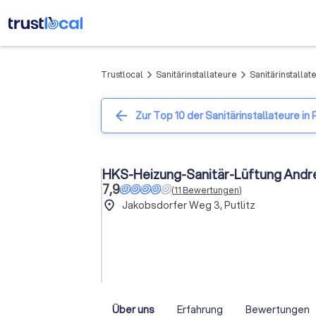
Trustlocal
Sanitärinstallateure
Sanitärinstallate
arrow_forward_ios
arrow_forward_ios
arrow_back
Zur Top 10 der Sanitärinstallateure in P
HKS-Heizung-Sanitär-Lüftung Andr
7,9
(
11
Bewertungen
)
place
Jakobsdorfer Weg 3, Putlitz
Über uns
Erfahrung
Bewertungen