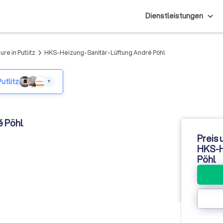
Dienstleistungen
ure in Putlitz
HKS-Heizung-Sanitär-Lüftung André Pöhl
arrow_forward_ios
utlitz
+
é Pöhl
Preis 
HKS-H
Pöhl