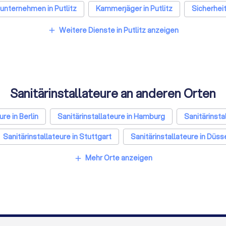
nternehmen in Putlitz
Kammerjäger in Putlitz
Sicherheit
enleger in Putlitz
Fensterbauer in Putlitz
Bodenleger in Pu
Weitere Dienste in Putlitz anzeigen
add
Sanitärinstallateure an anderen Orten
ure in Berlin
Sanitärinstallateure in Hamburg
Sanitärinsta
Sanitärinstallateure in Stuttgart
Sanitärinstallateure in Düss
in Bremen
Sanitärinstallateure in Nürnberg
Sanitärinstall
Mehr Orte anzeigen
add
in Duisburg
Sanitärinstallateure in Bochum
Sanitärinstall
Sanitärinstallateure in Bonn
Sanitärinstallateure in Münster