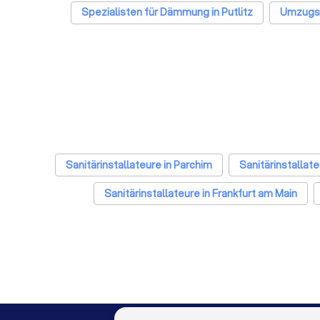
Spezialisten für Dämmung in Putlitz
Umzugsu
Flies
Sanitärinstallateure in Parchim
Sanitärinstallate
Sanitärinstallateure in Frankfurt am Main
Sanitärinstallateure in Essen
Sanitärinstallateure 
Sanitärinstallateure in Leipzig
Sanitärinstallateure 