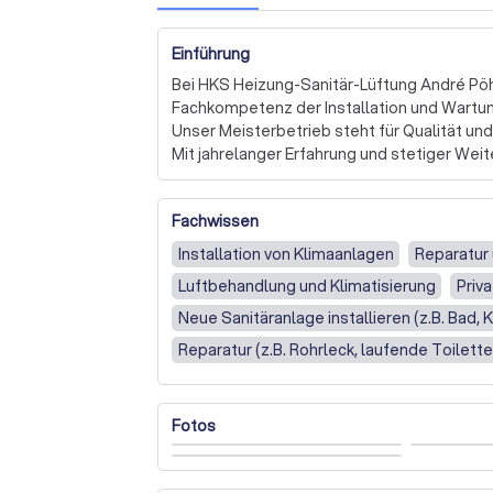
Einführung
Bei HKS Heizung-Sanitär-Lüftung André Pöh
Fachkompetenz der Installation und Wartun
Unser Meisterbetrieb steht für Qualität und 
Mit jahrelanger Erfahrung und stetiger Weit
Technologien und effiziente Lösungen für I
Fachwissen
Unser Angebot umfasst die Planung und Dur
bestehender Anlagen sowie regelmäßige War
Installation von Klimaanlagen
Reparatur
umweltfreundliche und energiesparende Sys
Luftbehandlung und Klimatisierung
Priva
sondern auch dazu beitragen, Ihre Energiek
bis hin zu innovativen Wärmepumpen und Sol
Neue Sanitäranlage installieren (z.B. Bad,
Ihre Bedürfnisse.

Reparatur (z.B. Rohrleck, laufende Toilett
Die Zufriedenheit unserer Kunden steht bei u
individuellen Anforderungen zu verstehen 
Fotos
Optionen. Unser Ziel ist es, Ihnen ein optim
fühlen können.
