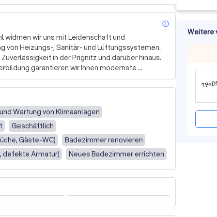
info_outl
Weitere 
l widmen wir uns mit Leidenschaft und 
g von Heizungs-, Sanitär- und Lüftungssystemen. 
Zuverlässigkeit in der Prignitz und darüber hinaus. 
erbildung garantieren wir Ihnen modernste 
hr Zuhause oder Ihr Unternehmen.

chführung von Neuinstallationen, die Sanierung 
tungsarbeiten. Wir spezialisieren uns auf 
 und Wartung von Klimaanlagen
teme, die nicht nur Ihren Komfort erhöhen, 
t
Geschäftlich
osten zu senken. Von der klassischen Gasheizung 
aranlagen – wir finden die passende Lösung für 
 Küche, Gäste-WC)
Badezimmer renovieren
e, defekte Armatur)
Neues Badezimmer errichten
ns an erster Stelle. Wir nehmen uns Zeit, Ihre 
und beraten Sie umfassend zu den verschiedenen 
ales Raumklima zu schaffen, in dem Sie sich wohl 