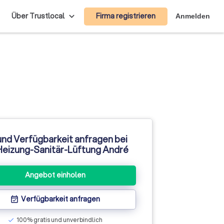
Firma registrieren
Über Trustlocal
Anmelden
und Verfügbarkeit anfragen bei
eizung-Sanitär-Lüftung André
Angebot einholen
Verfügbarkeit anfragen
event_available
100% gratis und unverbindlich
check