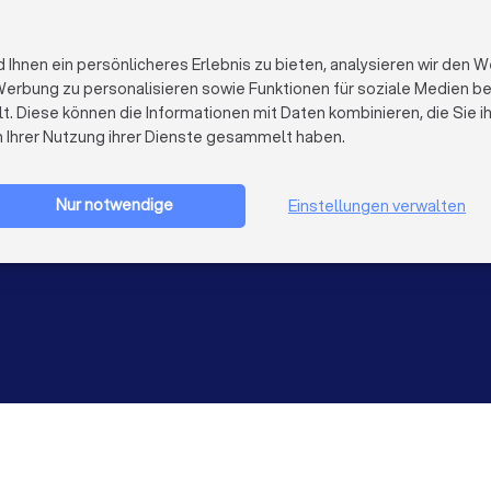
FÜR FIRMEN
ÜBER TRUST
Firmenprofil löschen
Über Trustloc
hnen ein persönlicheres Erlebnis zu bieten, analysieren wir den W
Trustlocal Top Pro
Arbeiten bei 
erbung zu personalisieren sowie Funktionen für soziale Medien bere
Erfahrungen
Kontakt
lt. Diese können die Informationen mit Daten kombinieren, die Sie 
Impulse
Datenschutz
n Ihrer Nutzung ihrer Dienste gesammelt haben.
Cookies
Firma registrieren
Impressum
AGB
Nur notwendige
Einstellungen verwalten
Sitemap