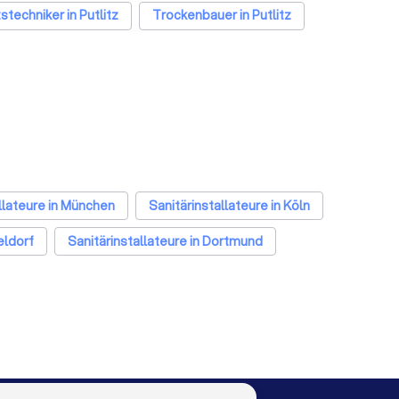
stechniker in Putlitz
Trockenbauer in Putlitz
tlitz
llateure in München
Sanitärinstallateure in Köln
eldorf
Sanitärinstallateure in Dortmund
ateure in Dresden
Sanitärinstallateure in Hannover
ateure in Wuppertal
Sanitärinstallateure in Bielefeld