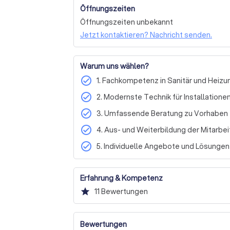
Interessieren Sie sich für eine moderne und
Öffnungszeiten
Kontaktieren Sie uns für eine unverbindlich
Öffnungszeiten unbekannt
uns darauf, Sie kennenzulernen und Ihr Pro
Jetzt kontaktieren? Nachricht senden.
Warum uns wählen?
check_circle
1. Fachkompetenz in Sanitär und Heizu
check_circle
2. Modernste Technik für Installatione
check_circle
3. Umfassende Beratung zu Vorhaben
check_circle
4. Aus- und Weiterbildung der Mitarbei
check_circle
5. Individuelle Angebote und Lösungen
Erfahrung & Kompetenz
star
11
Bewertungen
Bewertungen