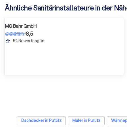
Ähnliche Sanitärinstallateure in der Nä
MG Bahr GmbH
8,5
grade
52
Bewertungen
Dachdecker in Putlitz
Maler in Putlitz
Wärmepu