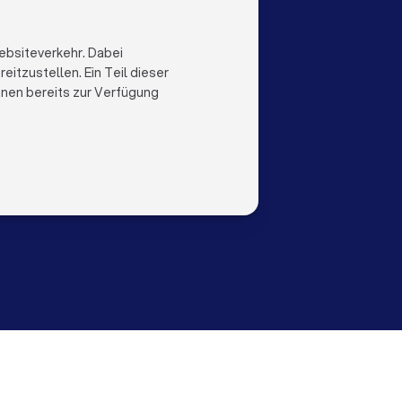
LOCAL
LAND
al
Niederlande
ebsiteverkehr. Dabei
Trustlocal
Belgien
itzustellen. Ein Teil dieser
Deutschland
ihnen bereits zur Verfügung
Spanien