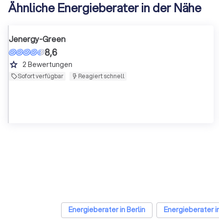
Ähnliche Energieberater in der Nähe
Jenergy-Green
8,6
grade
2
Bewertungen
Sofort verfügbar
Reagiert schnell
Energieberater in Berlin
Energieberater 