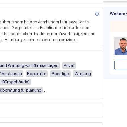
Weitere 
info_outl
 über einem halben Jahrhundert für exzellente 
nheit. Gegründet als Familienbetrieb unter dem 
r hanseatischen Tradition der Zuverlässigkeit und 
 in Hamburg zeichnet sich durch präzise 
eit mit unseren Kunden aus.

ualifizierten Fachkräften, widmet sich mit 
rund um Haus, Dach, Heizung und Sanitär. Wir 
 und Wartung von Klimaanlagen
Privat
te Bauherren und garantieren durch regelmäßige 
 / Austausch
Reparatur
Sonstige
Wartung
r Technologien erstklassige Ergebnisse.

. Bürogebäude)
ustausch mit Ihnen stehen bei uns im Vordergrund. 
ieberatung & -planung
orgfalt um und sorgen dafür, dass alle Arbeiten zu 
izienz
werden. Vertrauen Sie auf unsere fachliche 
beit überzeugen und kontaktieren Sie uns für ein 
auf, auch Ihr Projekt erfolgreich umzusetzen und 