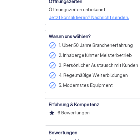
Öffnungszeiten
Sie als zufriedenen Kunden zu gewinnen.
Öffnungszeiten unbekannt
Jetzt kontaktieren? Nachricht senden.
Warum uns wählen?
check_circle
1. Über 50 Jahre Branchenerfahrung
check_circle
2. Inhabergeführter Meisterbetrieb
check_circle
3. Persönlicher Austausch mit Kunden
check_circle
4. Regelmäßige Weiterbildungen
check_circle
5. Modernstes Equipment
Erfahrung & Kompetenz
star
6
Bewertungen
Bewertungen