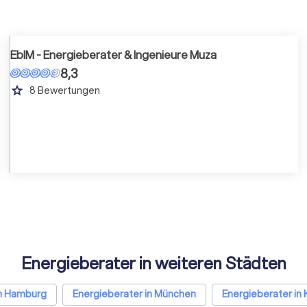
EbIM - Energieberater & Ingenieure Muza
8,3
grade
8
Bewertungen
Energieberater in weiteren Städten
in Hamburg
Energieberater in München
Energieberater in 