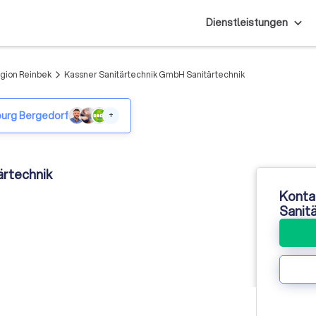
Dienstleistungen
egion Reinbek
Kassner Sanitärtechnik GmbH Sanitärtechnik
arrow_forward_ios
burg Bergedorf
+
ärtechnik
Konta
Sanit