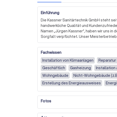
Einführung
Die Kassner Sanitärtechnik GmbH steht seit
handwerkliche Qualität und Kundenzufriede
Namen „Jürgen Kassner“, haben wir uns in de
Sorgfalt verpflichtet. Unser Meisterbetrieb
Handwerkskunst und eine enge Zusammenarb
Fachwissen
Unser Team, bestehend aus etwa zehn hochq
Leidenschaft und Expertise Ihren Projekten 
Installation von Klimaanlagen
Reparatur
betreuen sowohl Architekten als auch priva
Geschäftlich
Gasheizung
Installation
Weiterbildungen und den Einsatz modernste
Wohngebäude
Nicht-Wohngebäude (z.B
Die persönliche Beratung und der direkte A
Erstellung des Energieausweises
Energ
Wir setzen Ihre Vorstellungen mit größter S
Beratung zur Verbesserung der Energieeff
Ihrer vollsten Zufriedenheit abgeschlossen 
Kompetenz und langjährige Erfahrung.

Fotos
Lassen Sie sich von der Qualität unserer Ar
unverbindliches Angebot. Wir freuen uns dar