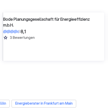
Bode Planungsgesellschaft für Energieeffizienz
m.b.H.
8,1
grade
3
Bewertungen
Köln
Energieberater in Frankfurt am Main