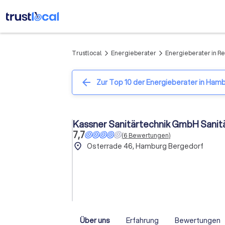
Trustlocal
Energieberater
Energieberater in R
arrow_forward_ios
arrow_forward_ios
arrow_back
Zur Top 10 der Energieberater in Ham
Kassner Sanitärtechnik GmbH Sanit
7,7
(
6
Bewertungen
)
place
Osterrade 46, Hamburg Bergedorf
Über uns
Erfahrung
Bewertungen