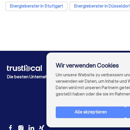
Energieberater in Stuttgart
Energieberater in Düsseldor
Energieberater in Dresden
Energieberater in Hannover
Energieber
Wir verwenden Cookies
FÜR PRIVATPERSONEN
Wie es funktioniert
Um unsere Website zu verbessern und I
Die besten Unternehmen für Sie
Experten-Blogs
verwenden wir Daten, um Inhalte und W
Kostenaufstellungen
Daten wird mit unseren Partnern getei
Beschwerde über Firma
gestellt haben oder die sie im Rahme
Studien & Einblicke
Alle akzeptieren