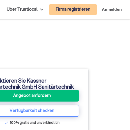
Firma registrieren
Über Trustlocal
Anmelden
ktieren Sie Kassner
ärtechnik GmbH Sanitärtechnik
Angebot anfordern
Verfügbarkeit checken
100% gratis und unverbindlich
check