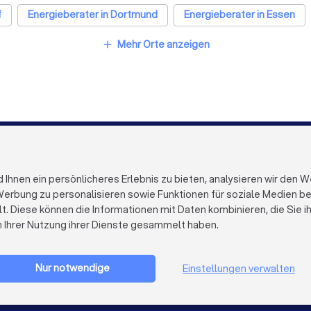
f
Energieberater in Dortmund
Energieberater in Essen
Energieberater in Leipzig
Energieberater in Duisburg
Mehr Orte anzeigen
add
ater in Bielefeld
Energieberater in Bonn
Energieberater 
FÜR FIRMEN
ÜBER TRUST
Firmenprofil löschen
Über Trustloc
hnen ein persönlicheres Erlebnis zu bieten, analysieren wir den W
Trustlocal Top Pro
Arbeiten bei 
erbung zu personalisieren sowie Funktionen für soziale Medien bere
Erfahrungen
Kontakt
lt. Diese können die Informationen mit Daten kombinieren, die Sie 
Impulse
Datenschutz
n Ihrer Nutzung ihrer Dienste gesammelt haben.
Cookies
Firma registrieren
Impressum
AGB
Nur notwendige
Einstellungen verwalten
Sitemap