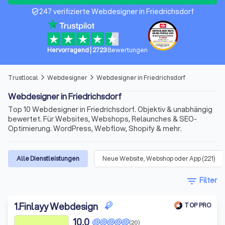
247 verifizierte Webdesigner in Friedrichsdorf
verified_user
Hervorragend
|
2723
Bewertungen
Trustlocal
Webdesigner
Webdesigner in Friedrichsdorf
arrow_forward_ios
arrow_forward_ios
Webdesigner in Friedrichsdorf
Top 10 Webdesigner in Friedrichsdorf. Objektiv & unabhängig
bewertet. Für Websites, Webshops, Relaunches & SEO-
Optimierung. WordPress, Webflow, Shopify & mehr.
Alle Dienstleistungen
Neue Website, Webshop oder App
(
221
)
filter_list
Filter
1
.
Finlayy Webdesign
TOP PRO
10,0
(20)