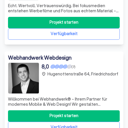
Echt. Wertvoll. Vertrauenswürdig. Bei fokusmedien
entstehen Werbefilme und Fotos aus echtem Material –
authentisch, einzigartig und unverwechselbar. Unsere
Produktionen garantieren höchste Qualität, schaffen
Projekt starten
nachhaltiges Vertrauen und echte Markenwerte. Visuell
beindruckende Videos mit kreativen und
Verfügbarkeit
Webhandwerk Webdesign
8,0
(7)
Hugenottenstraße 64, Friedrichsdorf
place
Willkommen bei Webhandwerk® – Ihrem Partner für
modernes Mobile & Web Design! Wir gestalten
responsive Webseiten, die auf allen Geräten perfekt zur
Geltung kommen. Unsere skalierbaren Designs
Projekt starten
garantieren eine optimale Benutzererfahrung, egal ob auf
dem Smartphone, Tablet oder Desktop. Darüber hina
Verfügbarkeit