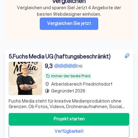
vergleichen
Vergleichen und sparen Sie! Jetzt 4 Angebote der
besten Webdesigner einholen.
Vergleichen Sie jetzt
5
.
Fuchs Media UG (haftungsbeschränkt)
9,3
(15)
Immer der beste Preis
local_offer
Arbeitsbereich Friedrichsdorf
place
Gegründet 2026
timelapse
Fuchs Media steht für kreative Medienproduktion ohne
Grenzen. Ob Fotos, Videos, Drohnenaufnahmen, Social
Media Content, Imagefilme, Eventbegleitung, Werbeclips
oder Content für Unternehmen oder sie Privat, wir setzen
Projekt starten
Ideen professionell und modern um. Von kleinen Projekten
bis zu großen Produktione
Verfügbarkeit