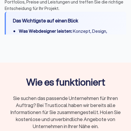
Portfolios, Preise und Leistungen und treffen Sie die richtige
Entscheidung für Ihr Projekt.
Das Wichtigste auf einen Blick
Was Webdesigner leisten:
Konzept, Design,
Entwicklung, CMS-Integration, Basis-SEO,
DSGVO-Konformität und Übergabe
Kosten:
500 - 2.000 € für einfache Seiten, 2.000 -
8.000 € für Unternehmenswebsites, 8.000 -
20.000 € für Shops
Projektdauer:
Kleine Websites 2-3 Wochen,
Wie es funktioniert
komplexe Projekte 4-8 Wochen
Freelancer oder Agentur:
Freelancer für kleinere
Sie suchen das passende Unternehmen für Ihren
Projekte und direkten Kontakt, Agentur für
Auftrag? Bei Trustlocal haben wir bereits alle
umfangreiche Shops und Teams
Informationen für Sie zusammengestellt. Holen Sie
Beliebte Systeme:
WordPress und Webflow für
kostenlose und unverbindliche Angebote von
Websites, Shopify und Shopware für Online-
Unternehmen in Ihrer Nähe ein.