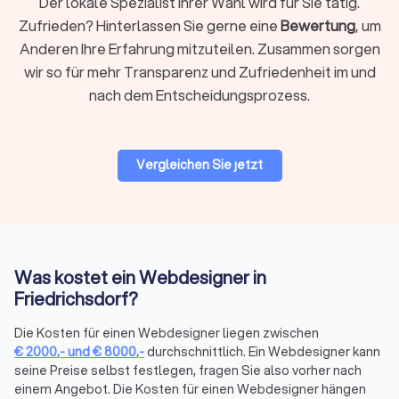
Der lokale Spezialist Ihrer Wahl wird für Sie tätig.
Über die Filter auf Trustlocal können Sie gezielt nach den
Zufrieden? Hinterlassen Sie gerne eine
Bewertung
, um
passenden Leistungen suchen: neue Website, Webshop oder
Anderen Ihre Erfahrung mitzuteilen. Zusammen sorgen
App, Relaunch bestehender Seiten, Marketing und SEO,
wir so für mehr Transparenz und Zufriedenheit im und
Logoentwicklung und Corporate Branding oder Design für
nach dem Entscheidungsprozess.
Printmedien. So finden Sie schnell den Anbieter, der zu Ihrem
Projekt passt.
Vergleichen Sie jetzt
CMS & Shop-Systeme: Welches System
passt zu Ihrem Projekt?
Die Wahl des richtigen Systems beeinflusst Funktionalität,
Kosten und Wartungsaufwand erheblich. Hier die wichtigsten
Optionen:
Was kostet ein Webdesigner in
Friedrichsdorf?
WordPress vs. Webflow für Websites
Die Kosten für einen Webdesigner liegen zwischen
WordPress
ist das weltweit am häufigsten genutzte CMS. Es
€
2000
,-
und
€
8000
,-
durchschnittlich. Ein Webdesigner kann
bietet maximale Flexibilität durch tausende Plugins, ist
seine Preise selbst festlegen, fragen Sie also vorher nach
kostengünstig im Hosting (ab 5-15 € monatlich) und eignet
einem Angebot. Die Kosten für einen Webdesigner hängen