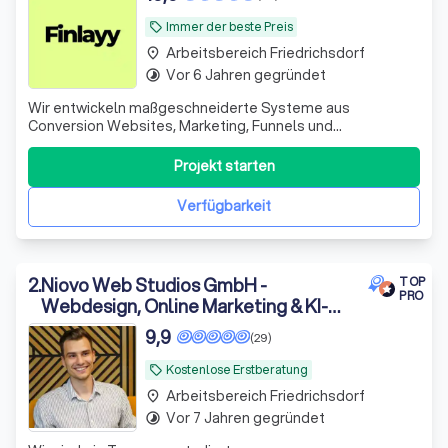
Immer der beste Preis
local_offer
Arbeitsbereich Friedrichsdorf
place
Vor 6 Jahren gegründet
timelapse
Wir entwickeln maßgeschneiderte Systeme aus
Conversion Websites, Marketing, Funnels und
Automationen für B2B-Dienstleister, die Besucher in
qualifizierte Leads und Kunden verwandeln.
Projekt starten
Verfügbarkeit
2
.
Niovo Web Studios GmbH -
TOP
PRO
Webdesign, Online Marketing & KI-
Automatisierung
9,9
(29)
Kostenlose Erstberatung
local_offer
Arbeitsbereich Friedrichsdorf
place
Vor 7 Jahren gegründet
timelapse