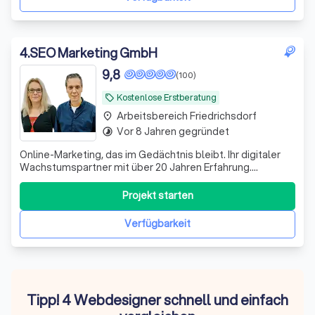
4
.
SEO Marketing GmbH
9,8
(100)
Kostenlose Erstberatung
local_offer
Arbeitsbereich Friedrichsdorf
place
Vor 8 Jahren gegründet
timelapse
Online-Marketing, das im Gedächtnis bleibt. Ihr digitaler
Wachstumspartner mit über 20 Jahren Erfahrung.
Zukunftssichere Strategien, messbare Ergebnisse,
persönliche Ansprechpartner & mehr!
Projekt starten
Verfügbarkeit
Tipp! 4 Webdesigner schnell und einfach