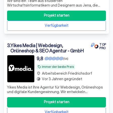
Wir sind ein Team aus studierten
Wirtschaftsinformatikern und Designern aus Jena, die
Unternehmen dabei unterstützen, sichtbarer zu werden
und neue Kunden zu gewinnen. Dabei setzen wir nicht nur
Projekt starten
auf modernes Webdesign, sondern auch auf Online-
Marketing, KI-Technologien und clevere
Verfügbarkeit
Automatisierungen,
3
.
Yikes Media | Webdesign,
TOP
PRO
Onlineshop & SEO Agentur - GmbH
9,8
(54)
Immer der beste Preis
local_offer
Arbeitsbereich Friedrichsdorf
place
Vor 3 Jahren gegründet
timelapse
Yikes Media ist Ihre Agentur für Webdesign, Onlineshops
und digitale Kundengewinnung. Wir entwickeln
professionelle Websites mit WordPress, Workflow, Figma
und Onepage sowie leistungsstarke Shopify und
Projekt starten
WooCommerce Onlineshops, die gezielt Anfragen und
Umsatz steigern. Unser Fokus liegt auf SEO, Goo
Verfügbarkeit