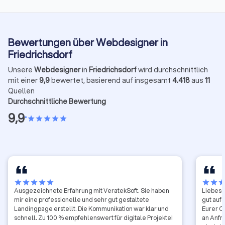
Bewertungen über Webdesigner in
Friedrichsdorf
Unsere
Webdesigner
in
Friedrichsdorf
wird durchschnittlich
mit einer
9,9
bewertet, basierend auf insgesamt
4.418
aus
11
Quellen
Durchschnittliche Bewertung
9,9
•
star
star
star
star
star
star
star
star
star
star
star
star
sta
Ausgezeichnete Erfahrung mit VeratekSoft. Sie haben
Liebes 
mir eine professionelle und sehr gut gestaltete
gut auf
Landingpage erstellt. Die Kommunikation war klar und
Eurer O
schnell. Zu 100 % empfehlenswert für digitale Projekte!
an Anfr