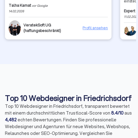
einstel
Talha Kamat
vor Google
Zeit ab
Expert 
14.02.2026
wünsche 
11.02.202
Grüße a
VeratekSoft UG
Profil ansehen
(haftungsbeschränkt)
Top 10 Webdesigner in Friedrichsdorf
Top 10 Webdesigner in Friedrichsdorf, transparent bewertet
mit einem durchschnittlichen Trustlocal-Score von
8.4/10
aus
4,482
echten Bewertungen. Finden Sie professionelle
Webdesigner und Agenturen für neue Websites, Webshops,
Relaunches oder SEO-Optimierung. Vergleichen Sie