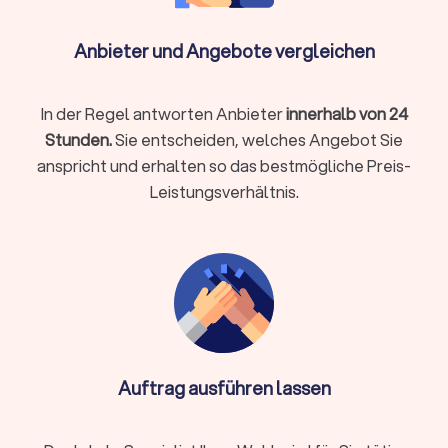
Umsetzung in CMS (z. B. WordPress/Webflow) oder Shop
(z. B. Shopify/Shopware)
Anbieter und Angebote vergleichen
Basis-SEO (saubere Struktur, Meta, Schema),
Performance-Tuning
In der Regel antworten Anbieter
innerhalb von 24
DSGVO-Basics (Cookie-Hinweis, Impressum/Datenschutz,
Stunden.
Sie entscheiden, welches Angebot Sie
ohne Rechtsberatung)
anspricht und erhalten so das bestmögliche Preis-
Übergabe, Schulung, Wartung/Updates
Leistungsverhältnis.
Spezialfälle
Webshop mit Zahlarten/Versandregeln, Produktvarianten,
Steuern
Integrationen (CRM, Newsletter, Buchung,
Mitgliederbereich)
Mehrsprachigkeit, Barrierearmut, Core Web Vitals
Auftrag ausführen lassen
Relaunch ohne Ranking-Verlust (Weiterleitungen, Tracking,
Consent)