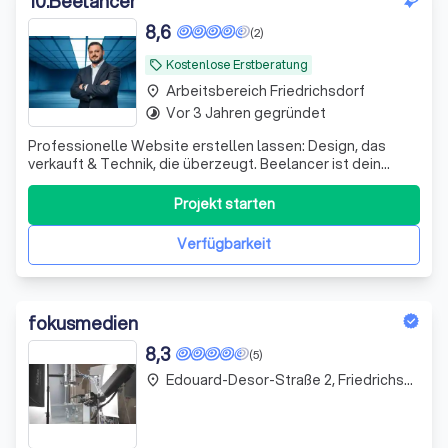
10
.
Beelancer
8,6
(2)
Kostenlose Erstberatung
local_offer
Arbeitsbereich Friedrichsdorf
place
Vor 3 Jahren gegründet
timelapse
Professionelle Website erstellen lassen: Design, das
verkauft & Technik, die überzeugt. Beelancer ist dein
strategischer Partner für ganzheitliche Web-Lösungen.
Ich unterstütze Unternehmen dabei, nicht nur im Internet
Projekt starten
präsent zu sein, sondern durch eine professionelle
Website aktiv neue Kunden zu g
Verfügbarkeit
fokusmedien
8,3
(5)
Edouard-Desor-Straße 2, Friedrichsdorf
place