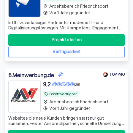
Arbeitsbereich Friedrichsdorf
place
Vor 1 Jahr gegründet
timelapse
Ist Ihr zuverlässiger Partner für moderne IT- und
Digitalisierungslösungen. Mit Kompetenz, Engagement
und einem starken Servicegedanken unterstützen wir
unsere Kunden bei der Umsetzung individueller Projekte.
Projekt starten
Unser freundliches Support-Team steht Ihnen jederzeit
schnell, lösungsorientiert und persön
Verfügbarkeit
8
.
Meinwerbung.de
TOP PRO
9,2
(28)
Sofort verfügbar
local_offer
Arbeitsbereich Friedrichsdorf
place
Vor 1 Jahr gegründet
timelapse
Websites die neue Kunden bringen statt nur gut
aussehen. Fester Ansprechpartner, schnelle Umsetzung
& 100% Geld-zurück-Garantie.