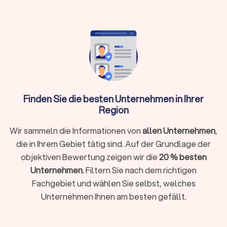
Shops
Trustlocal hilft: Vergleichen Sie bis zu vier
Angebote, prüfen Sie Portfolios und
Bewertungen transparent
Was macht ein professioneller
Finden Sie die besten Unternehmen in Ihrer
Webdesigner?
Region
Ein Webdesigner gestaltet, entwickelt und optimiert
Websites, damit sie technisch funktionieren, visuell
Wir sammeln die Informationen von
allen Unternehmen
,
überzeugen und bei Google gefunden werden. Er verbindet
die in Ihrem Gebiet tätig sind. Auf der Grundlage der
Design mit Strategie, Nutzerführung und technischer
objektiven Bewertung zeigen wir die
20 % besten
Umsetzung.
Ein professioneller Webdesigner in Friedrichsdorf kennt
Unternehmen
. Filtern Sie nach dem richtigen
lokale Märkte, rechtliche Anforderungen wie Impressum und
Fachgebiet und wählen Sie selbst, welches
Datenschutz und gängige Content-Management-Systeme
Unternehmen Ihnen am besten gefällt.
(CMS). Ein guter Webdesigner liefert mehr als eine hübsche
Website. Er übersetzt Ihre Ziele in ein klares Konzept,
gestaltet eine strukturierte Benutzerführung und