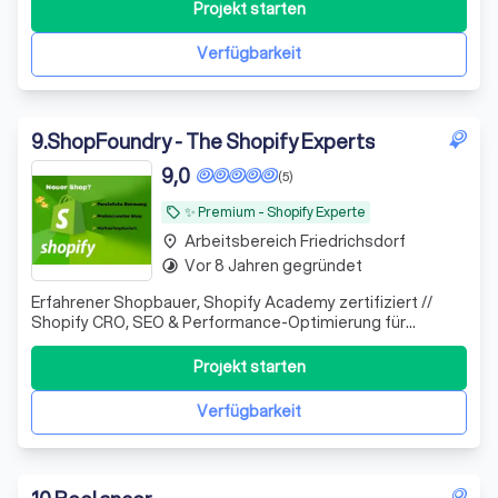
Projekt starten
Verfügbarkeit
9
.
ShopFoundry - The Shopify Experts
9,0
(5)
✨️ Premium - Shopify Experte
local_offer
Arbeitsbereich Friedrichsdorf
place
Vor 8 Jahren gegründet
timelapse
Erfahrener Shopbauer, Shopify Academy zertifiziert //
Shopify CRO, SEO & Performance-Optimierung für
Unternehmen, die mehr Umsatz aus bestehendem Traffic
erzielen wollen.
Projekt starten
Verfügbarkeit