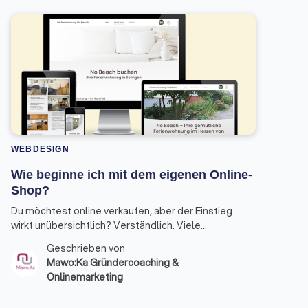
WEBDESIGN
Wie beginne ich mit dem eigenen Online-
Shop?
Du möchtest online verkaufen, aber der Einstieg
wirkt unübersichtlich? Verständlich. Viele
Gründer:innen wissen nicht, womit sie konkret
Geschrieben von
anfangen sollen – und verlieren Zeit in Details, bevor
Mawo:Ka Gründercoaching &
die Basis steht. Hier ist ein klarer Fahrplan, wie du
Onlinemarketing
deinen Online-Shop strukturiert aufbaust.