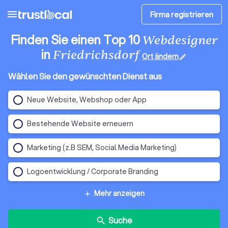
menu
Firma registrieren
Finden Sie einen Top 10
Webdesigner
in
Friedrichsdorf
Ort ändern
edit
Wählen Sie den gewünschten Dienst aus
Neue Website, Webshop oder App
Bestehende Website erneuern
Marketing (z.B SEM, Social Media Marketing)
Logoentwicklung / Corporate Branding
Mehr anzeigen
add
Suche
search