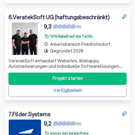
6
.
VeratekSoft UG (haftungsbeschränkt)
9,3
(10)
10% Rabatt auf die Tarife
local_offer
Arbeitsbereich Friedrichsdorf
place
Gegründet 2026
timelapse
VeratekSoft entwickelt Websites, Webapps,
Automatisierungen und individuelle Softwarelösungen.
Wir helfen Unternehmen, Prozesse zu digitalisieren und
nachhaltig zu wachsen.
Projekt starten
Verfügbarkeit
7
.
Filder.Systems
9,2
(10)
Immer der beste Preis
local_offer