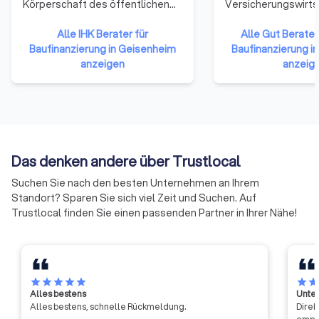
Körperschaft des öffentlichen
Versicherungswirts
Rechts. Zu ihnen gehören
verfolgt das Ziel, di
Unternehmen einer Region. Alle
Alle IHK Berater für
Weiterbildungsaktiv
Alle Gut Berate 
Gewerbetreibenden und
Baufinanzierung in Geisenheim
Branche aufzuzeige
Baufinanzierung i
Unternehmen mit Ausnahme
anzeigen
Professionalisierun
anzeig
reiner Handwerksunternehmen,
vertrieblich Tätigen
Landwirtschaften und
Bereits 2014 hatten
Freiberufler (die nicht ins
Verbände der
Handelsregister eingetragen
Versicherungswirts
sind) gehören ihnen per Gesetz
Initiative gut berate
an.
Regelmäßige Weite
Das denken andere über Trustlocal
vertrieblich Tätigen
Suchen Sie nach den besten Unternehmen an Ihrem
Danach sollten sich
Standort? Sparen Sie sich viel Zeit und Suchen. Auf
Versicherungsvermi
Trustlocal finden Sie einen passenden Partner in Ihrer Nähe!
regelmäßig in eine
mindestens 30 Stu
Kalenderjahr weiter
star
star
star
star
star
star
sta
Alles bestens
Unter
Alles bestens, schnelle Rückmeldung.
Direk