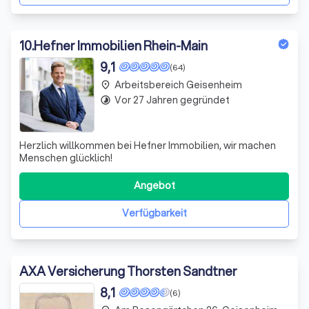
10
.
Hefner Immobilien Rhein-Main
9,1
(64)
Arbeitsbereich Geisenheim
place
Vor 27 Jahren gegründet
timelapse
Herzlich willkommen bei Hefner Immobilien, wir machen
Menschen glücklich!
Angebot
Verfügbarkeit
AXA Versicherung Thorsten Sandtner
8,1
(6)