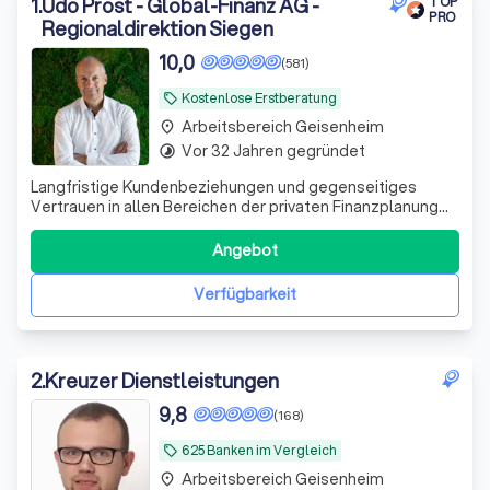
Baufinanzierung in Geisenheim.
1
.
Udo Prost - Global-Finanz AG -
TOP
PRO
Regionaldirektion Siegen
10,0
(581)
Kostenlose Erstberatung
local_offer
Arbeitsbereich Geisenheim
place
Vor 32 Jahren gegründet
timelapse
Langfristige Kundenbeziehungen und gegenseitiges
Vertrauen in allen Bereichen der privaten Finanzplanung
zeichnen uns aus. Im Bereich Kapitalanlage, Vorsorge und
Finanzierungen. - Wir sind zertifiziert nach DIN 77230 als
Angebot
Experten der Finanzanalyse für Privathaushalte - und
arbeiten unabhängig von
Verfügbarkeit
2
.
Kreuzer Dienstleistungen
9,8
(168)
625 Banken im Vergleich
local_offer
Arbeitsbereich Geisenheim
place