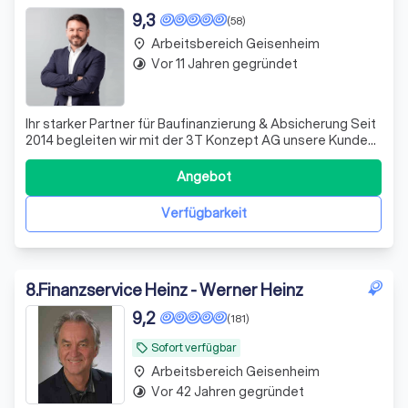
9,3
(58)
Arbeitsbereich Geisenheim
place
Vor 11 Jahren gegründet
timelapse
Ihr starker Partner für Baufinanzierung & Absicherung Seit
2014 begleiten wir mit der 3T Konzept AG unsere Kunden
als unabhängiger Finanzpartner und Franchisepartner der
Dr. Klein Privatkunden AG, einem der größten
Angebot
Finanzierungsdienstleister Deutschlands auf dem Weg
zur besten finanziellen Lösung.
Verfügbarkeit
8
.
Finanzservice Heinz - Werner Heinz
9,2
(181)
Sofort verfügbar
local_offer
Arbeitsbereich Geisenheim
place
Vor 42 Jahren gegründet
timelapse