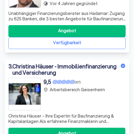
Vor 4 Jahren gegründet
timelapse
Unabhängiger Finanzierungsberater aus Hadamar: Zugang
zu 625 Banken, die 3 besten Angebote für Baufinanzierung
& Kredite – kostenlos, unverbindlich. Ergänzend:
Strom-/Gastarifoptimierung.
Angebot
Verfügbarkeit
3
.
Christina Häuser - Immobilienfinanzierung
und Versicherung
9,5
(87)
Arbeitsbereich Geisenheim
place
Christina Häuser – Ihre Expertin für Baufinanzierung &
Kapitalanlagen Als erfahrene Finanzmaklerin und
Baufinanzierungsspezialistin unterstütze ich Sie dabei,
Ihre finanziellen Ziele sicher und strukturiert zu erreichen.
Angebot