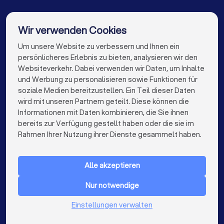
Berater für Baufinanzierung in Flörsheim
Berater für Baufinanzierung in Idstein
Wir verwenden Cookies
Berater für Baufinanzierung in Raunheim
Um unsere Website zu verbessern und Ihnen ein
Die besten Berater für Baufinanzierung für Sie
persönlicheres Erlebnis zu bieten, analysieren wir den
Berater für Baufinanzierung in Berlin
Websiteverkehr. Dabei verwenden wir Daten, um Inhalte
info@trustlocal.de
und Werbung zu personalisieren sowie Funktionen für
Berater für Baufinanzierung in Hamburg
soziale Medien bereitzustellen. Ein Teil dieser Daten
wird mit unseren Partnern geteilt. Diese können die
Berater für Baufinanzierung in München
Informationen mit Daten kombinieren, die Sie ihnen
bereits zur Verfügung gestellt haben oder die sie im
Berater für Baufinanzierung in Köln
keyboard_arrow_down
FÜR PRIVATPERSONEN
Rahmen Ihrer Nutzung ihrer Dienste gesammelt haben.
Berater für Baufinanzierung in Frankfurt am Main
keyboard_arrow_down
FÜR FIRMEN
Berater für Baufinanzierung in Stuttgart
Alle akzeptieren
keyboard_arrow_down
ÜBER TRUSTLOCAL
Berater für Baufinanzierung in Düsseldorf
Nur notwendige
LAND
Niederlande
Einstellungen verwalten
Berater für Baufinanzierung in Dortmund
Belgien
Deutschland