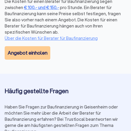
Die Kosten für einen Berater für Baufinanzierung liegen
Beratungsaufträge nach Maß
zwischen
€
100
,-
und
€
150
,-
pro Stunde. Ein Berater für
Die Beratung für die Baufinanzierung und andere
Baufinanzierung kann seine Preise selbst festlegen, fragen
Finanzdienstleistung ist immer individuell. Die eigene
Sie also vorher nach einem Angebot. Die Kosten für einen
Finanzsituation und die persönlichen Lebensverhältnisse
Berater für Baufinanzierung hängen auch von Ihren
spielen eine tragende Rolle. Entsprechend möchten Kunden
spezifischen Wünschen ab.
von Finanzberatungen nicht nur einen guten Berater mit
Über die Kosten für Berater für Baufinanzierung
angepassten Finanzlösungen, sondern auch ein versiertes
Gegenüber, das mit Erfahrung, Fachkenntnis und Diskretion
Angebot einholen
überzeugt. Während manchmal eine Onlineberatung
ausreichend sein kann, bietet die persönliche Vorortberatung
weiterführende Möglichkeiten. Durch unsere Bewertungen
von echten Kunden erhalten Sie erste Anhaltspunkte zu
bereits vollzogenen Aufträgen und deren Zufriedenheit.
Informieren Sie sich bei Trustlocal zu passenden Beratern für
Häufig gestellte Fragen
die Baufinanzierung aus Deutschland oder direkt in Ihrer Nähe.
Haben Sie Fragen zur Baufinanzierung in Geisenheim oder
Abrechnung der Arbeitszeit bei Beratern für
möchten Sie mehr über die Arbeit der Berater für
Baufinanzierung erfahren? Bei Trustlocal beantworten wir
Baufinanzierung
gerne die am häufigsten gestellten Fragen zum Thema
Die Berechnung der Arbeitszeit kann von Beratern für