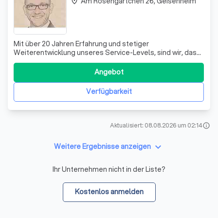
Am Rosengärtchen 26, Geisenheim
place
Mit über 20 Jahren Erfahrung und stetiger
Weiterentwicklung unseres Service-Levels, sind wir, das
Team der AXA Hauptvertretung Thorsten Sandtner, Ihr
verlässlicher Partner in Sachen Versicherung. Unser
Angebot
engagiertes Team aus Vertriebsassistenten und
Außendienstmitarbeitern steht Ihnen mit Kompetenz un
Verfügbarkeit
Aktualisiert: 08.08.2026 um 02:14
info
keyboard_arrow_down
Weitere Ergebnisse anzeigen
Ihr Unternehmen nicht in der Liste?
Kostenlos anmelden