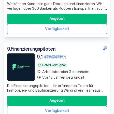
Wir können Kunden in ganz Deutschland finanzieren. Wir
verfügen über 300 Banken als Kooperationspartner, auch
Vollfinanzierung ohne Eigenkapital möglich. Interessant
auch Optimierung Ihrer bestehenden Finanzierungen
Angebot
durch Zusammenfassung vorhandener Verbindlichkeiten
mit dem Ziel teils erheblicher R
Verfügbarkeit
9
.
Finanzierungspiloten
9,1
(5)
Sofort verfügbar
local_offer
Arbeitsbereich Geisenheim
place
Vor 13 Jahren gegründet
timelapse
Die Finanzierungspiloten – Ihr erfahrenes Team für
Immobilien- und Baufinanzierung Wir sind ein Team aus
Immobiliendarlehensvermittlern, Energieberatern,
Architekten, Bauingenieuren und Handwerksmeistern – mit
Angebot
über 15 Jahren praktischer Erfahrung im Bau- und
Immobilienbereich. Unser Angebot: - Ve
Verfügbarkeit