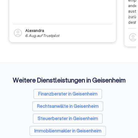
empfa
ander
aus t
zurüc
desha
dass 
Alexandra
account_circle
auszu
account_circl
6. Aug.
auf
Trustpilot
weite
Rückm
entsc
Etwas
Auffi
Weitere Dienstleistungen in Geisenheim
Finanzberater in Geisenheim
Rechtsanwälte in Geisenheim
Steuerberater in Geisenheim
Immobilienmakler in Geisenheim