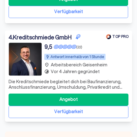
Mein Fokus liegt auf der individuellen Beratung rund um
Immobilienfinanzierung
Verfügbarkeit
4
.
Kreditschmiede GmbH
TOP PRO
9,5
(22)
Antwort innerhalb von 1 Stunde
Arbeitsbereich Geisenheim
place
Vor 4 Jahren gegründet
timelapse
Die Kreditschmiede begleitet dich bei Baufinanzierung,
Anschlussfinanzierung, Umschuldung, Privatkredit und
Kapitalanlagen – ehrlich, verständlich und mit Blick auf
langfristige Tragbarkeit, Vermögensaufbau und Strategie.
Angebot
Verfügbarkeit