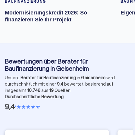
BAUFINANZIERUNG
BAUFI
Modernisierungskredit 2026: So
Eigen
finanzieren Sie Ihr Projekt
Bewertungen über Berater für
Baufinanzierung in Geisenheim
Unsere
Berater für Baufinanzierung
in
Geisenheim
wird
durchschnittlich mit einer
9,4
bewertet, basierend auf
insgesamt
10.746
aus
19
Quellen
Durchschnittliche Bewertung
9,4
•
star
star
star
star
star_half