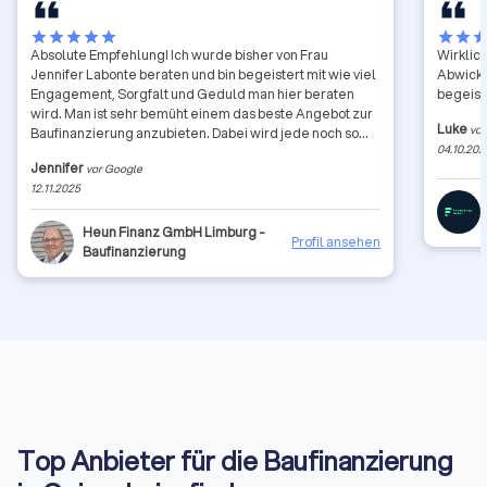
star
star
star
star
star
star
star
sta
Absolute Empfehlung! Ich wurde bisher von Frau
Wirklich
Jennifer Labonte beraten und bin begeistert mit wie viel
Abwicklu
Engagement, Sorgfalt und Geduld man hier beraten
begeist
wird. Man ist sehr bemüht einem das beste Angebot zur
Luke
vor
Baufinanzierung anzubieten. Dabei wird jede noch so
04.10.202
kleine Option berücksichtigt und auf den Kunden
Jennifer
vor Google
eingegangen. Frau Labonte überzeugt mit ihrer
12.11.2025
Expertise. Auch wenn ich noch nicht am Ziel
angekommen bin, bin ich sehr zuversichtlich, dass ich mit
ihrer Hilfe zu meiner Wunschimmobilie gelange. Bis
Heun Finanz GmbH Limburg -
Profil ansehen
dahin ist es manchmal ein steiniger Weg.
Baufinanzierung
Top Anbieter für die Baufinanzierung