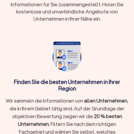
Immobilienfinanzierungen oder Anschlussfinanzierungen, die
Informationen für Sie zusammengestellt. Holen Sie
Beratung online oder persönlich vor Ort sind nur einige der
kostenlose und unverbindliche Angebote von
Informationen, die Ihnen transparent und übersichtlich für die
Unternehmen in Ihrer Nähe ein.
Erstauswahl zur Verfügung stehen. Finden Sie in unserer Top
Liste den richtigen Berater für Baufinanzierung in Ihrer Nähe.
Wie finde ich den richtigen Berater für meine
Baufinanzierung?
Unsere Plattform Trustlocal ist Ihre optimale Hilfestellung
bei der Suche nach einem Finanzberater für Immobilien,
Grundstücke und vieles mehr. Damit Ihre Auswahl in der
Finden Sie die besten Unternehmen in Ihrer
Übersicht der Anbieter etwas leichter fällt, sollten Sie für die
Region
Vorauswahl einige Faktoren berücksichtigen, um den
individuell passenden Partner für die Beratung zur
Wir sammeln die Informationen von
allen Unternehmen
,
Baufinanzierung zu finden:
Expertise und Spezialisierung für die Baufinanzierung
die in Ihrem Gebiet tätig sind. Auf der Grundlage der
Qualifikation und Erfahrung
objektiven Bewertung zeigen wir die
20 % besten
Bewertungen für Beratungen
Kosten für die Beratung zur Baufinanzierung
Unternehmen
. Filtern Sie nach dem richtigen
Fachgebiet und wählen Sie selbst, welches