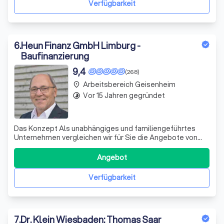
Verfügbarkeit
6
.
Heun Finanz GmbH Limburg -
Baufinanzierung
9,4
(268)
Arbeitsbereich Geisenheim
place
Vor 15 Jahren gegründet
timelapse
Das Konzept Als unabhängiges und familiengeführtes
Unternehmen vergleichen wir für Sie die Angebote von
über 400 Darlehensgebern und wählen mit Ihnen
gemeinsam das für Sie passende Konzept und die
Angebot
günstigsten Konditionen für Ihre Immobilie aus. Um dieses
Ziel erreichen zu können, arbeiten wir neben
Verfügbarkeit
7
.
Dr. Klein Wiesbaden: Thomas Saar