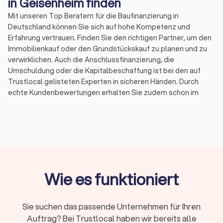
in Geisenheim finden
Mit unseren Top Beratern für die Baufinanzierung in
Deutschland können Sie sich auf hohe Kompetenz und
Erfahrung vertrauen. Finden Sie den richtigen Partner, um den
Immobilienkauf oder den Grundstückskauf zu planen und zu
verwirklichen. Auch die Anschlussfinanzierung, die
Umschuldung oder die Kapitalbeschaffung ist bei den auf
Trustlocal gelisteten Experten in sicheren Händen. Durch
echte Kundenbewertungen erhalten Sie zudem schon im
Vorfeld einen Eindruck von den angebotenen Leistungen der
besten ihres Fachs, die mit einem durchschnittlichen
Trustlocal-Score von 8.2 bewertet wurden. So finden Sie
unkompliziert unabhängige Berater für die Baufinanzierung in
Geisenheim und Umgebung.
Wenige Mouseklicks reichen aus, um eine Vorauswahl auf
unserer Trustlocal Plattform zu treffen. Nicht nur der Score,
Wie es funktioniert
sondern auch die gewünschte Dienstleistung lässt sich
Filtern, während Sie im Profil der Anbieter für Baufinanzierung
in Deutschland erste Hinweise auf das Portfolio erhalten. Eine
Sie suchen das passende Unternehmen für Ihren
kostenlose Erstberatung, eine Spezialisierung auf
Auftrag? Bei Trustlocal haben wir bereits alle