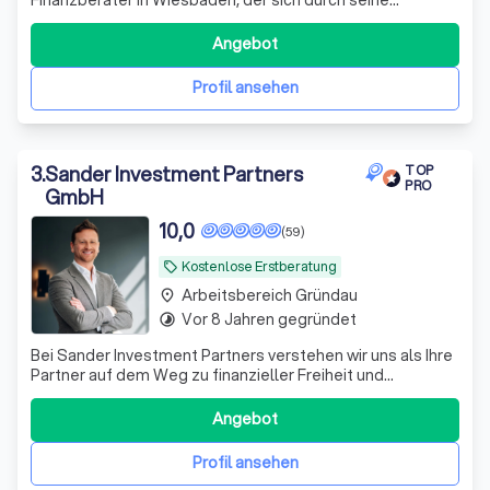
Expertise und sein Engagement für die Kunden
auszeichnet. Unter der Leitung von Oliver Bischof, einem
Angebot
erfahrenen Betriebswirt für betriebliche
Altersversorgung, bietet Fair Direkt eine umfassende
Profil ansehen
3
.
Sander Investment Partners
TOP
PRO
GmbH
10,0
(59)
Kostenlose Erstberatung
local_offer
Arbeitsbereich Gründau
place
Vor 8 Jahren gegründet
timelapse
Bei Sander Investment Partners verstehen wir uns als Ihre
Partner auf dem Weg zu finanzieller Freiheit und
Sicherheit. Mit über einem Jahrzehnt Erfahrung im
Investmentbereich und einem engagierten Team aus
Angebot
Experten bieten wir maßgeschneiderte Anlagestrategien,
die perfekt auf Ihre individuellen Bedü
Profil ansehen