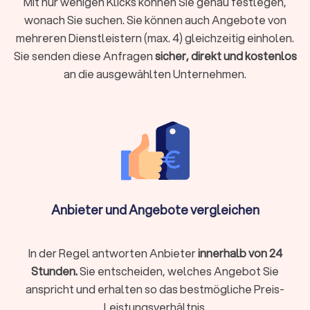
Mit nur wenigen Klicks können Sie genau festlegen,
Händen.
wonach Sie suchen. Sie können auch Angebote von
mehreren Dienstleistern (max. 4) gleichzeitig einholen.
Sie senden diese Anfragen
sicher, direkt und kostenlos
Baufinanzierung, Hypotheken & Immobilien
an die ausgewählten Unternehmen.
Finanzierungen rund um Immobilienkauf, Immobilienverkauf
und deren Unterhaltung stellen schnell vor
Herausforderungen.
Experten für die Baufinanzierung
, für
Hypotheken und Immobilien allgemein helfen Ihnen, das
Beste aus Ihrer Immobiliensituation herauszuholen.
Vermögensverwaltung, Finanzplanung & -
beratung
Anbieter und Angebote vergleichen
Wer Vermögen hat, möchte es behalten und erhöhen. Wer
noch am Anfang der Finanzplanung steht, möchte Vermögen
aufbauen. Für Berater zu Vermögensverwaltung,
In der Regel antworten Anbieter
innerhalb von 24
Finanzplanung und -beratung finden Sie bei uns wertvolle
Stunden.
Sie entscheiden, welches Angebot Sie
Hinweise auf die passende Finanzberatung in Gründau.
anspricht und erhalten so das bestmögliche Preis-
Leistungsverhältnis.