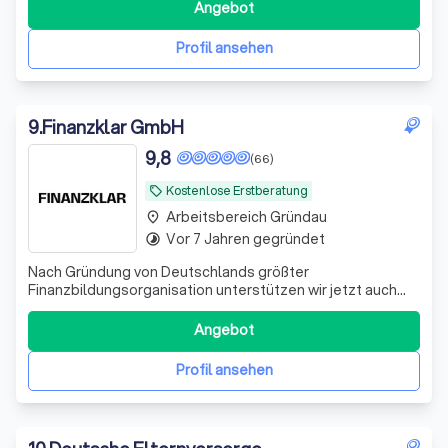
schließen.
Angebot
Profil ansehen
9
.
Finanzklar GmbH
9,8
(66)
Kostenlose Erstberatung
local_offer
Arbeitsbereich Gründau
place
Vor 7 Jahren gegründet
timelapse
Nach Gründung von Deutschlands größter
Finanzbildungsorganisation unterstützen wir jetzt auch
bei der Umsetzung. Bekannt aus ZDF, ARD, RTL und vielen
weiteren Medien.
Angebot
Profil ansehen