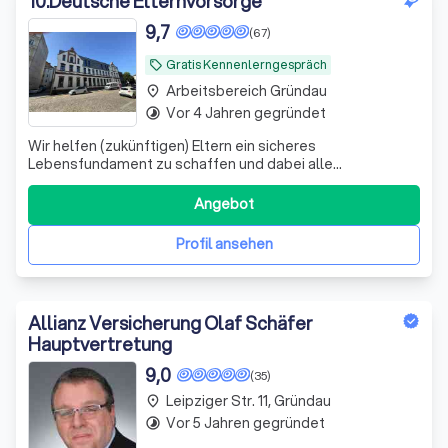
10
.
Deutsche Elternvorsorge
9,7
(67)
Gratis Kennenlerngespräch
local_offer
Arbeitsbereich Gründau
place
Vor 4 Jahren gegründet
timelapse
Wir helfen (zukünftigen) Eltern ein sicheres
Lebensfundament zu schaffen und dabei alle
Steuervorteile zu nutzen, die dir zustehen.
Angebot
Profil ansehen
Allianz Versicherung Olaf Schäfer
Hauptvertretung
9,0
(35)
Leipziger Str. 11, Gründau
place
Vor 5 Jahren gegründet
timelapse