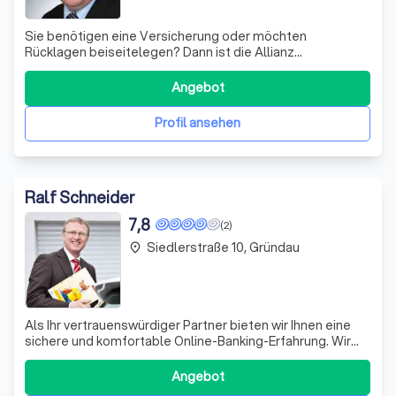
Sie benötigen eine Versicherung oder möchten
Rücklagen beiseitelegen? Dann ist die Allianz
Versicherung Olaf Schäfer in Gründau der richtige
Verbündete für Sie. Ob Rechtsschutz-, Tier- oder
Angebot
Pflegezusatzversicherung – der umfassende
Leistungskatalog der Allianz offeriert auch für Ihre Pläne
Profil ansehen
oder Hera
Ralf Schneider
7,8
(2)
Siedlerstraße 10, Gründau
place
Als Ihr vertrauenswürdiger Partner bieten wir Ihnen eine
sichere und komfortable Online-Banking-Erfahrung. Wir
nutzen modernste Technologien, um Ihnen wichtige
Seitenfunktionen zur Verfügung zu stellen und Ihre Daten
Angebot
sicher zu speichern. Unsere Analysedienste helfen uns,