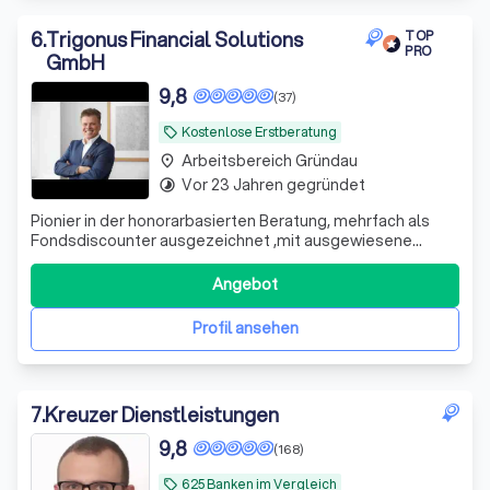
6
.
Trigonus Financial Solutions
TOP
PRO
GmbH
9,8
(37)
Kostenlose Erstberatung
local_offer
Arbeitsbereich Gründau
place
Vor 23 Jahren gegründet
timelapse
Pionier in der honorarbasierten Beratung, mehrfach als
Fondsdiscounter ausgezeichnet ,mit ausgewiesene
Expertise im Bereich: Immobilienkapitalanlage und
Infrastrukturprojekten, Edelmetallexperte.
Angebot
Profil ansehen
7
.
Kreuzer Dienstleistungen
9,8
(168)
625 Banken im Vergleich
local_offer