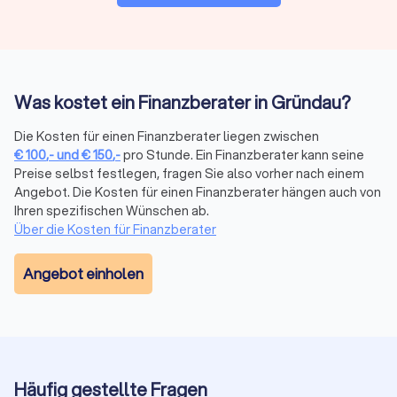
Gründau Ihnen maßgeschneiderte Angebote anbieten
können.
Finanzberatung in Gründau: Versicherungen,
Was kostet ein Finanzberater in Gründau?
Altersvorsorge, Vermögensplanung und mehr
Die Kosten für einen Finanzberater liegen zwischen
Die komplexe Welt der Finanzen wird mit dem richtigen
€
100
,-
und
€
150
,-
pro Stunde. Ein Finanzberater kann seine
Finanzberater an Ihrer Seite zu einem Segen für Ihr
Preise selbst festlegen, fragen Sie also vorher nach einem
Vermögen. Seriosität, Zuverlässigkeit, Fachkenntnisse zu
Angebot. Die Kosten für einen Finanzberater hängen auch von
Besonderheiten und sich ändernde Vorgaben in der Branche
Ihren spezifischen Wünschen ab.
sind daher die maßgeblichen Aspekte, die Sie bei der Wahl
Über die Kosten für Finanzberater
der passenden Finanzberatung in Gründau berücksichtigen
sollten. Mit transparenten Informationen zum
Angebot einholen
Leistungsportfolio, persönlicher Vorstellung und echten
Bewertungen zur Kundenzufriedenheit bei Trustlocal
erleichtern Sie sich die Suche bei der Auswahl.
Wann lohnt sich ein Finanzberater?
Häufig gestellte Fragen