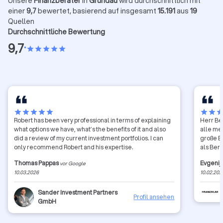
Unsere
Finanzberater
in
Gründau
wird durchschnittlich mit
einer
9,7
bewertet, basierend auf insgesamt
15.191
aus
19
Quellen
Durchschnittliche Bewertung
9,7
•
star
star
star
star
star
star
star
star
star
star
star
star
sta
Robert has been very professional in terms of explaining
Herr Bel
what options we have, what’s the benefits of it and also
alle me
did a review of my current investment portfolios. I can
große E
only recommend Robert and his expertise.
als Ber
Thomas Pappas
Evgenij
vor Google
10.03.2026
10.02.202
Sander Investment Partners
Profil ansehen
GmbH