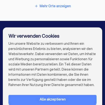
Finanzberater in Wächtersbach
Mehr Orte anzeigen
add
Finanzberater in Erlensee
Finanzberater in Mömbris
Finanzberater in Bruchköbel
Wir verwenden Cookies
Finanzberater in Altenstadt (Hessen)
Um unsere Website zu verbessern und Ihnen ein
Die besten Finanzberater für Sie
persönlicheres Erlebnis zu bieten, analysieren wir den
Finanzberater in Berlin
Finanzberater in Hamburg
Websiteverkehr. Dabei verwenden wir Daten, um Inhalte
info@trustlocal.de
und Werbung zu personalisieren sowie Funktionen für
Finanzberater in München
Finanzberater in Köln
soziale Medien bereitzustellen. Ein Teil dieser Daten
wird mit unseren Partnern geteilt. Diese können die
Finanzberater in Frankfurt am Main
Informationen mit Daten kombinieren, die Sie ihnen
bereits zur Verfügung gestellt haben oder die sie im
Finanzberater in Stuttgart
keyboard_arrow_down
FÜR PRIVATPERSONEN
Rahmen Ihrer Nutzung ihrer Dienste gesammelt haben.
Finanzberater in Düsseldorf
keyboard_arrow_down
FÜR FIRMEN
Finanzberater in Dortmund
Finanzberater in Essen
Alle akzeptieren
keyboard_arrow_down
ÜBER TRUSTLOCAL