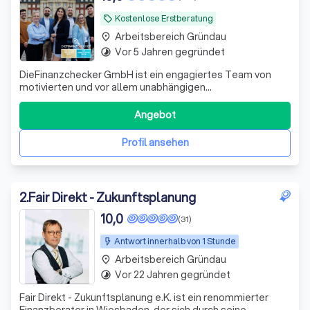
Kostenlose Erstberatung
local_offer
Arbeitsbereich Gründau
place
Vor 5 Jahren gegründet
timelapse
DieFinanzchecker GmbH ist ein engagiertes Team von
motivierten und vor allem unabhängigen
Finanz-/Versicherungsmaklern aus dem Münsterland. Seit
2012 bieten wir unseren Kunden individuelle und
Angebot
zielorientierte Produkte an, wobei wir den Fokus auf
Transparenz und Verständlichkeit setzen. Wir sind uns
Profil ansehen
2
.
Fair Direkt - Zukunftsplanung
10,0
(31)
Antwort innerhalb von 1 Stunde
Arbeitsbereich Gründau
place
Vor 22 Jahren gegründet
timelapse
Fair Direkt - Zukunftsplanung e.K. ist ein renommierter
Finanzberater in Wiesbaden, der sich durch seine