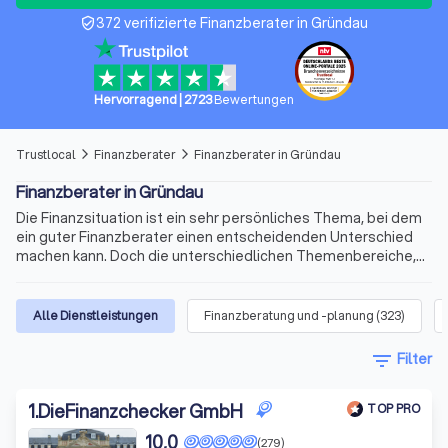
372 verifizierte Finanzberater in Gründau
verified_user
Hervorragend
|
2723
Bewertungen
Trustlocal
Finanzberater
Finanzberater in Gründau
arrow_forward_ios
arrow_forward_ios
Finanzberater in Gründau
Die Finanzsituation ist ein sehr persönliches Thema, bei dem
ein guter Finanzberater einen entscheidenden Unterschied
machen kann. Doch die unterschiedlichen Themenbereiche,
die variablen Qualifikationen für die Beratertätigkeit und die
sich ständig ändernden Voraussetzungen machen die Suche
nach dem richtigen Berater schnell kompliziert. Wir bieten
Alle Dienstleistungen
Finanzberatung und -planung
(
323
)
Ihnen für Ihre Finanzen Experten für Versicherungen,
Immobilienfinanzierungen, Geldanlagen, Altersvorsorge und
filter_list
Filter
vieles mehr. Finden Sie jetzt mit Trustlocal den besten
Finanzberater in Gründau und Umgebung.
1
.
DieFinanzchecker GmbH
TOP PRO
10,0
(279)