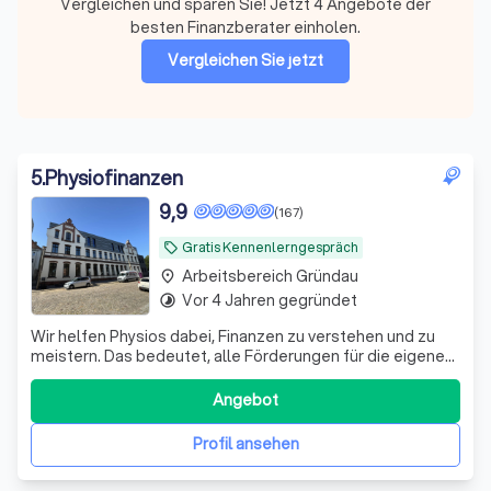
Vergleichen und sparen Sie! Jetzt 4 Angebote der
besten Finanzberater einholen.
Vergleichen Sie jetzt
5
.
Physiofinanzen
9,9
(167)
Gratis Kennenlerngespräch
local_offer
Arbeitsbereich Gründau
place
Vor 4 Jahren gegründet
timelapse
Wir helfen Physios dabei, Finanzen zu verstehen und zu
meistern. Das bedeutet, alle Förderungen für die eigene
Vorsorge und Absicherung richtig zu nutzen.
Angebot
Profil ansehen