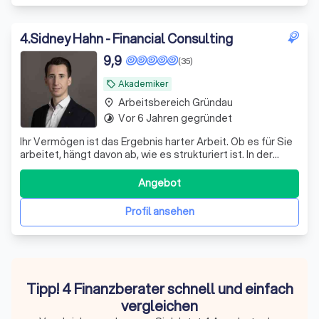
4
.
Sidney Hahn - Financial Consulting
9,9
(35)
Akademiker
local_offer
Arbeitsbereich Gründau
place
Vor 6 Jahren gegründet
timelapse
Ihr Vermögen ist das Ergebnis harter Arbeit. Ob es für Sie
arbeitet, hängt davon ab, wie es strukturiert ist. In der
Praxis zeigen sich bei bestehenden Depots regelmäßig
dieselben Schwachstellen: – eine Zusammensetzung, die
Angebot
aus einzelnen Empfehlungen gewachsen ist statt aus
einem Plan – laufende K
Profil ansehen
Tipp! 4 Finanzberater schnell und einfach
vergleichen