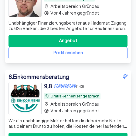
Arbeitsbereich Gründau
place
Vor 4 Jahren gegründet
timelapse
Unabhängiger Finanzierungsberater aus Hadamar: Zugang
zu 625 Banken, die 3 besten Angebote für Baufinanzierung
& Kredite – kostenlos, unverbindlich. Ergänzend:
Strom-/Gastarifoptimierung.
Angebot
Profil ansehen
8
.
Einkommensberatung
9,8
(143)
Gratis Kennenlerngespräch
local_offer
Arbeitsbereich Gründau
place
Vor 4 Jahren gegründet
timelapse
Wir als unabhängige Makler helfen dir dabei mehr Netto
aus deinem Brutto zu holen, die Kosten deiner laufenden
Verträge zu reduzieren und deine Rentenlücke zu