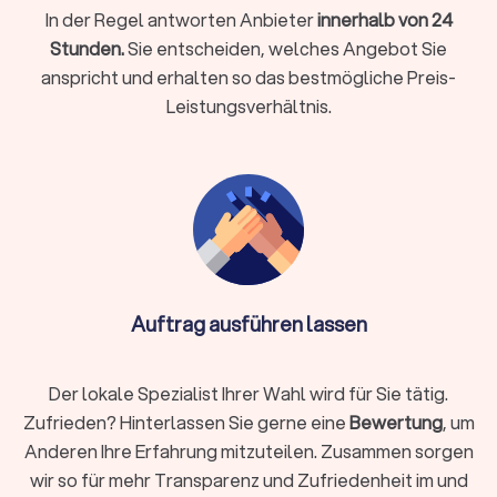
aufbauen. Für Berater zu Vermögensverwaltung,
In der Regel antworten Anbieter
innerhalb von 24
Finanzplanung und -beratung finden Sie bei uns wertvolle
Stunden.
Sie entscheiden, welches Angebot Sie
Hinweise auf die passende Finanzberatung in Hanau.
anspricht und erhalten so das bestmögliche Preis-
Leistungsverhältnis.
Rente & Altersvorsorge
Experten für die Finanzberatung zu Rente und Altersvorsorge
unterstützen Sie dabei, mit Ihren finanziellen Möglichkeiten
einen bestmöglichen Lebensabend zu gestalten. Schon seit
vielen Jahren ist bekannt, dass die gesetzliche Rente für die
wenigsten Menschen für den Erhalt des Lebensstandards
ausreicht. Lassen Sie sich bei der Altersvorsorge von den
richtigen Finanzberatern in Hanau unterstützen.
Auftrag ausführen lassen
Unternehmensberatung & Finanzierung
Der lokale Spezialist Ihrer Wahl wird für Sie tätig.
Die Finanzierung von Unternehmen und Finanzfragen im
Zufrieden? Hinterlassen Sie gerne eine
Bewertung
, um
Rahmen der Unternehmensberatung ist ein anspruchsvolles
Anderen Ihre Erfahrung mitzuteilen. Zusammen sorgen
Themenfeld, bei dem ein spezialisierter Finanzberater die
wir so für mehr Transparenz und Zufriedenheit im und
einzig richtige Wahl ist. Erfahren Sie auf einen Blick, wer als