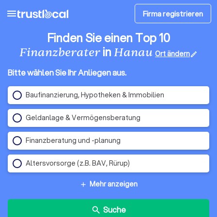
menu
Firma registrieren
Finden Sie einen Top 10
in
Finanzberater
Hanau
Ort ändern
edit
Bitte wählen Sie Ihr Anliegen aus.
Baufinanzierung, Hypotheken & Immobilien
Geldanlage & Vermögensberatung
Finanzberatung und -planung
Altersvorsorge (z.B. BAV, Rürup)
Mehr anzeigen
add
Suche
search