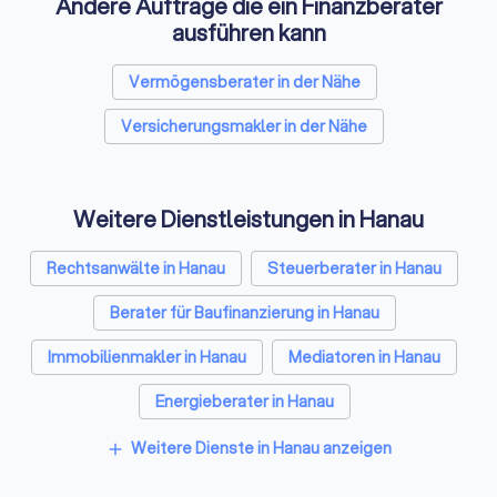
Andere Aufträge die ein Finanzberater
Finanzfragen mit wenigen Klicks und wählen Sie den besten
Finanzberater in Hanau.
ausführen kann
Vermögensberater in der Nähe
Versicherungsmakler in der Nähe
Weitere Dienstleistungen in Hanau
Rechtsanwälte in Hanau
Steuerberater in Hanau
Berater für Baufinanzierung in Hanau
Immobilienmakler in Hanau
Mediatoren in Hanau
Energieberater in Hanau
Weitere Dienste in Hanau anzeigen
add