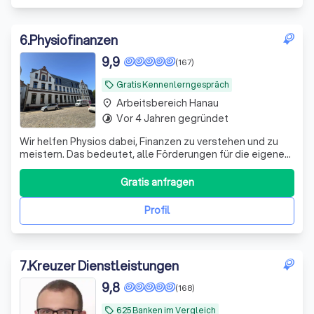
6
.
Physiofinanzen
9,9
(167)
Gratis Kennenlerngespräch
local_offer
Arbeitsbereich Hanau
place
Vor 4 Jahren gegründet
timelapse
Wir helfen Physios dabei, Finanzen zu verstehen und zu
meistern. Das bedeutet, alle Förderungen für die eigene
Vorsorge und Absicherung richtig zu nutzen.
Gratis anfragen
Profil
7
.
Kreuzer Dienstleistungen
9,8
(168)
625 Banken im Vergleich
local_offer