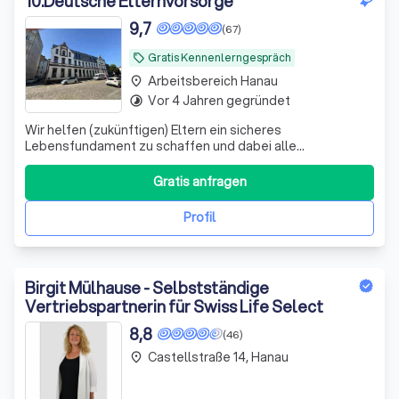
10
.
Deutsche Elternvorsorge
9,7
(67)
Gratis Kennenlerngespräch
local_offer
Arbeitsbereich Hanau
place
Vor 4 Jahren gegründet
timelapse
Wir helfen (zukünftigen) Eltern ein sicheres
Lebensfundament zu schaffen und dabei alle
Steuervorteile zu nutzen, die dir zustehen.
Gratis anfragen
Profil
Birgit Mülhause - Selbstständige
Vertriebspartnerin für Swiss Life Select
8,8
(46)
Castellstraße 14, Hanau
place