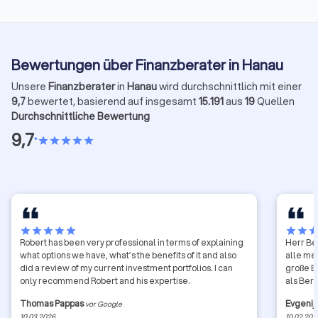
Bewertungen über Finanzberater in Hanau
Unsere
Finanzberater
in
Hanau
wird durchschnittlich mit einer
9,7
bewertet, basierend auf insgesamt
15.191
aus
19
Quellen
Durchschnittliche Bewertung
9,7
•
star
star
star
star
star
star
star
star
star
star
star
star
sta
Robert has been very professional in terms of explaining
Herr Bel
what options we have, what’s the benefits of it and also
alle me
did a review of my current investment portfolios. I can
große E
only recommend Robert and his expertise.
als Ber
Thomas Pappas
Evgenij
vor Google
10.03.2026
10.02.202