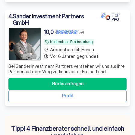
4
.
Sander Investment Partners
TOP
PRO
GmbH
10,0
(59)
Kostenlose Erstberatung
local_offer
Arbeitsbereich Hanau
place
Vor 8 Jahren gegründet
timelapse
Bei Sander Investment Partners verstehen wir uns als Ihre
Partner auf dem Weg zu finanzieller Freiheit und
Sicherheit. Mit über einem Jahrzehnt Erfahrung im
Investmentbereich und einem engagierten Team aus
Gratis anfragen
Experten bieten wir maßgeschneiderte Anlagestrategien,
die perfekt auf Ihre individuellen Bedü
Profil
Tipp! 4 Finanzberater schnell und einfach