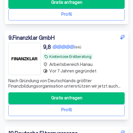
schließen.
Gratis anfragen
Profil
9
.
Finanzklar GmbH
9,8
(66)
Kostenlose Erstberatung
local_offer
Arbeitsbereich Hanau
place
Vor 7 Jahren gegründet
timelapse
Nach Gründung von Deutschlands größter
Finanzbildungsorganisation unterstützen wir jetzt auch
bei der Umsetzung. Bekannt aus ZDF, ARD, RTL und vielen
weiteren Medien.
Gratis anfragen
Profil