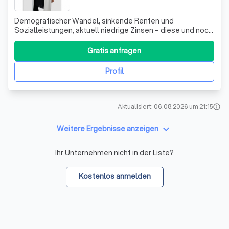
Demografischer Wandel, sinkende Renten und
Sozialleistungen, aktuell niedrige Zinsen – diese und noch
viel mehr gute Gründe sprechen dafür, privat vorzusorgen.
Auf den Staat ist in den nächsten Jahren vermutlich
Gratis anfragen
immer weniger Verlass. Doch wie sollen Sie persönlich
reagieren, um sich für Ihre Zukunf
Profil
Aktualisiert: 06.08.2026 um 21:15
info
keyboard_arrow_down
Weitere Ergebnisse anzeigen
Ihr Unternehmen nicht in der Liste?
Kostenlos anmelden