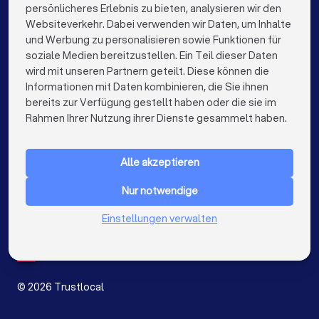
persönlicheres Erlebnis zu bieten, analysieren wir den
Finanzberater in München
Finanzberater in Köln
Websiteverkehr. Dabei verwenden wir Daten, um Inhalte
info@trustlocal.de
und Werbung zu personalisieren sowie Funktionen für
Finanzberater in Frankfurt am Main
soziale Medien bereitzustellen. Ein Teil dieser Daten
wird mit unseren Partnern geteilt. Diese können die
Finanzberater in Stuttgart
Informationen mit Daten kombinieren, die Sie ihnen
bereits zur Verfügung gestellt haben oder die sie im
Finanzberater in Düsseldorf
keyboard_arrow_down
FÜR PRIVATPERSONEN
Rahmen Ihrer Nutzung ihrer Dienste gesammelt haben.
Finanzberater in Dortmund
Finanzberater in Essen
keyboard_arrow_down
FÜR FIRMEN
Finanzberater in Bremen
Finanzberater in Nürnberg
Alle akzeptieren
keyboard_arrow_down
ÜBER TRUSTLOCAL
Finanzberater in Dresden
Nur notwendige
LAND
Niederlande
Einstellungen verwalten
Finanzberater in Hannover
Finanzberater in Leipzig
Belgien
Deutschland
Finanzberater in Duisburg
Finanzberater in Bochum
Spanien
Finanzberater in Wuppertal
©
2026
Trustlocal
Finanzberater in Bielefeld
Finanzberater in Bonn