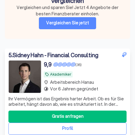
vergleichen
Vergleichen und sparen Sie! Jetzt 4 Angebote der
besten Finanzberater einholen.
Vergleichen Sie jetzt
5
.
Sidney Hahn - Financial Consulting
9,9
(35)
Akademiker
local_offer
Arbeitsbereich Hanau
place
Vor 6 Jahren gegründet
timelapse
Ihr Vermögen ist das Ergebnis harter Arbeit. Ob es für Sie
arbeitet, hängt davon ab, wie es strukturiert ist. In der
Praxis zeigen sich bei bestehenden Depots regelmäßig
dieselben Schwachstellen: – eine Zusammensetzung, die
Gratis anfragen
aus einzelnen Empfehlungen gewachsen ist statt aus
einem Plan – laufende K
Profil