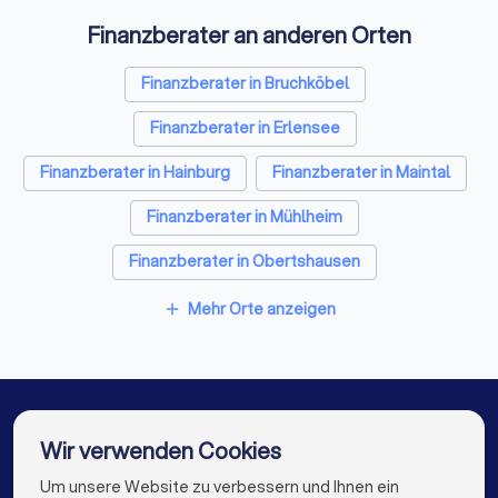
Finanzberater an anderen Orten
Finanzberater in Bruchköbel
Finanzberater in Erlensee
Finanzberater in Hainburg
Finanzberater in Maintal
Finanzberater in Mühlheim
Finanzberater in Obertshausen
Finanzberater in Rodenbach (Hessen)
Mehr Orte anzeigen
add
Finanzberater in Schöneck
Finanzberater in Langenselbold
Finanzberater in Offenbach am Main
Wir verwenden Cookies
Finanzberater in Berlin
Finanzberater in Hamburg
Um unsere Website zu verbessern und Ihnen ein
Die besten Finanzberater für Sie