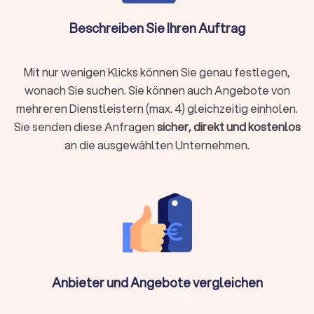
Schilderung Ihrer Lebens- und Finanzsituation die besten
Absicherungen zu gewährleisten. Ob
Beschreiben Sie Ihren Auftrag
Berufsunfähigkeitsversicherung, Hausrat oder
Tierhalterhaftpflicht: Bei einem unabhängigen
Versicherungsberater in Hanau sind Sie in den besten
Mit nur wenigen Klicks können Sie genau festlegen,
Händen.
wonach Sie suchen. Sie können auch Angebote von
mehreren Dienstleistern (max. 4) gleichzeitig einholen.
Sie senden diese Anfragen
sicher, direkt und kostenlos
Baufinanzierung, Hypotheken & Immobilien
an die ausgewählten Unternehmen.
Finanzierungen rund um Immobilienkauf, Immobilienverkauf
und deren Unterhaltung stellen schnell vor
Herausforderungen.
Experten für die Baufinanzierung
, für
Hypotheken und Immobilien allgemein helfen Ihnen, das
Beste aus Ihrer Immobiliensituation herauszuholen.
Vermögensverwaltung, Finanzplanung & -
beratung
Anbieter und Angebote vergleichen
Wer Vermögen hat, möchte es behalten und erhöhen. Wer
noch am Anfang der Finanzplanung steht, möchte Vermögen