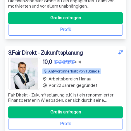
DieFinanzchecker GmbH ist ein engagiertes Team von
motivierten und vor allem unabhängigen
Finanz-/Versicherungsmaklern aus dem Münsterland. Seit
2012 bieten wir unseren Kunden individuelle und
Gratis anfragen
zielorientierte Produkte an, wobei wir den Fokus auf
Transparenz und Verständlichkeit setzen. Wir sind uns
Profil
3
.
Fair Direkt - Zukunftsplanung
10,0
(31)
Antwort innerhalb von 1 Stunde
Arbeitsbereich Hanau
place
Vor 22 Jahren gegründet
timelapse
Fair Direkt - Zukunftsplanung e.K. ist ein renommierter
Finanzberater in Wiesbaden, der sich durch seine
Expertise und sein Engagement für die Kunden
auszeichnet. Unter der Leitung von Oliver Bischof, einem
Gratis anfragen
erfahrenen Betriebswirt für betriebliche
Altersversorgung, bietet Fair Direkt eine umfassende
Profil