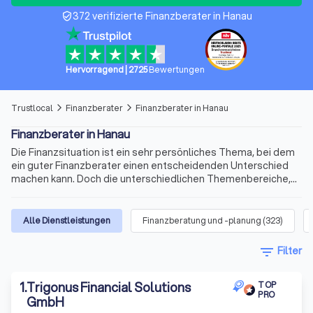
372 verifizierte Finanzberater in Hanau
verified_user
Hervorragend
|
2725
Bewertungen
Trustlocal
Finanzberater
Finanzberater in Hanau
arrow_forward_ios
arrow_forward_ios
Finanzberater in Hanau
Die Finanzsituation ist ein sehr persönliches Thema, bei dem
ein guter Finanzberater einen entscheidenden Unterschied
machen kann. Doch die unterschiedlichen Themenbereiche,
die variablen Qualifikationen für die Beratertätigkeit und die
sich ständig ändernden Voraussetzungen machen die Suche
nach dem richtigen Berater schnell kompliziert. Wir bieten
Alle Dienstleistungen
Finanzberatung und -planung
(
323
)
Ihnen für Ihre Finanzen Experten für Versicherungen,
Immobilienfinanzierungen, Geldanlagen, Altersvorsorge und
filter_list
Filter
vieles mehr. Finden Sie jetzt mit Trustlocal den besten
Finanzberater in Hanau und Umgebung.
1
.
Trigonus Financial Solutions
TOP
PRO
GmbH