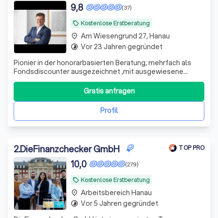
9,8
(37)
Kostenlose Erstberatung
local_offer
Am Wiesengrund 27, Hanau
place
Vor 23 Jahren gegründet
timelapse
Pionier in der honorarbasierten Beratung, mehrfach als
Fondsdiscounter ausgezeichnet ,mit ausgewiesene
Expertise im Bereich: Immobilienkapitalanlage und
Infrastrukturprojekten, Edelmetallexperte.
Gratis anfragen
Profil
2
.
DieFinanzchecker GmbH
TOP PRO
10,0
(279)
Kostenlose Erstberatung
local_offer
Arbeitsbereich Hanau
place
Vor 5 Jahren gegründet
timelapse