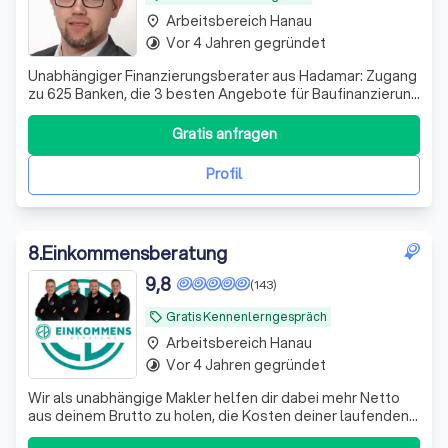
Arbeitsbereich Hanau
place
Vor 4 Jahren gegründet
timelapse
Unabhängiger Finanzierungsberater aus Hadamar: Zugang
zu 625 Banken, die 3 besten Angebote für Baufinanzierung
& Kredite – kostenlos, unverbindlich. Ergänzend:
Strom-/Gastarifoptimierung.
Gratis anfragen
Profil
8
.
Einkommensberatung
9,8
(143)
Gratis Kennenlerngespräch
local_offer
Arbeitsbereich Hanau
place
Vor 4 Jahren gegründet
timelapse
Wir als unabhängige Makler helfen dir dabei mehr Netto
aus deinem Brutto zu holen, die Kosten deiner laufenden
Verträge zu reduzieren und deine Rentenlücke zu