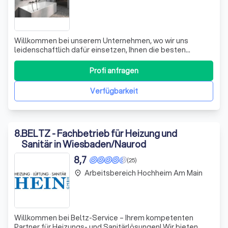
Willkommen bei unserem Unternehmen, wo wir uns
leidenschaftlich dafür einsetzen, Ihnen die besten
Lösungen im Bereich Statistik- und Marketing-Cookies
anzubieten. Wir nutzen fortschrittliche Tools wie Google
Profi anfragen
Analytics, Adobe Analytics und Facebook Pixel, um
anonymisierte Daten zu erfassen, die uns h
Verfügbarkeit
8
.
BELTZ - Fachbetrieb für Heizung und
Sanitär in Wiesbaden/Naurod
8,7
(25)
Arbeitsbereich Hochheim Am Main
place
Willkommen bei Beltz-Service – Ihrem kompetenten
Partner für Heizungs- und Sanitärlösungen! Wir bieten