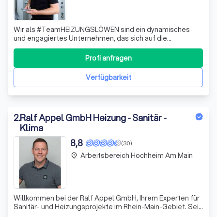
Wir als #TeamHEIZUNGSLÖWEN sind ein dynamisches
und engagiertes Unternehmen, das sich auf die
erneuerbare Energien und Bäder spezialisiert hat. Als
anerkannter und ausgezeichneter Fachbetriebt für Pellet,
Profi anfragen
Biomasse und Wärmepumpe, finden wir die perfekte
Lösung für Ihre persönliche Energiewende! N
Verfügbarkeit
2
.
Ralf Appel GmbH Heizung - Sanitär -
Klima
8,8
(30)
Arbeitsbereich Hochheim Am Main
place
Willkommen bei der Ralf Appel GmbH, Ihrem Experten für
Sanitär- und Heizungsprojekte im Rhein-Main-Gebiet. Seit
1909 stehen wir für Professionalität, Kundennähe und