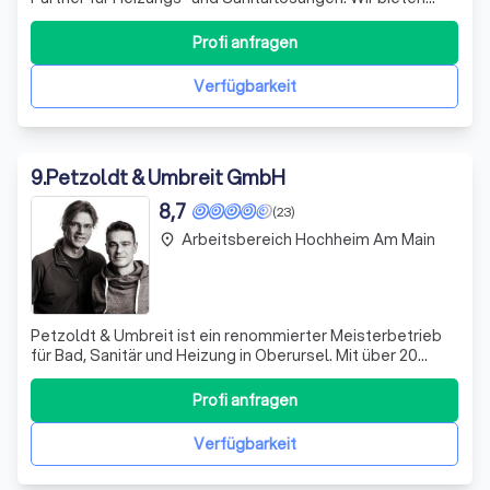
Ihnen ein umfassendes Spektrum an Dienstleistungen,
das von der Installation moderner Heizungsanlagen,
Profi anfragen
Wärmepumpen und Solaranlagen bis hin zu
Blockheizkraftwerken reicht. Unsere Expertise erstreck
Verfügbarkeit
9
.
Petzoldt & Umbreit GmbH
8,7
(23)
Arbeitsbereich Hochheim Am Main
place
Petzoldt & Umbreit ist ein renommierter Meisterbetrieb
für Bad, Sanitär und Heizung in Oberursel. Mit über 20
Jahren Erfahrung in der Branche bieten wir
maßgeschneiderte Lösungen für individuelle
Profi anfragen
Anforderungen. Unser Angebot reicht von der
Badsanierung über den Austausch von Heizkesseln bis zur
Verfügbarkeit
Plan