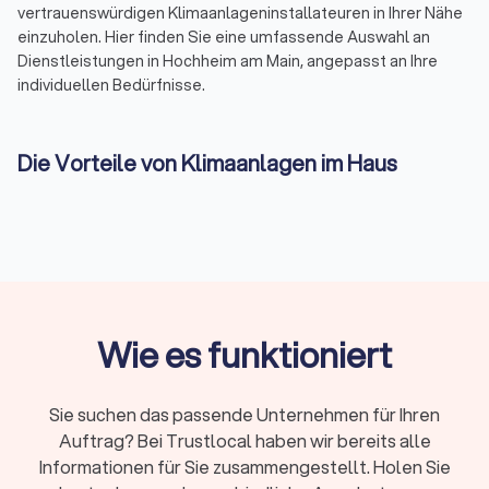
vertrauenswürdigen Klimaanlageninstallateuren in Ihrer Nähe
einzuholen. Hier finden Sie eine umfassende Auswahl an
Dienstleistungen in Hochheim am Main, angepasst an Ihre
individuellen Bedürfnisse.
Die Vorteile von Klimaanlagen im Haus
Die Installation einer Klimaanlage im eigenen Haus bietet
zahlreiche Vorteile. Nicht nur, dass angenehme
Temperaturen während heißer Tage garantiert sind, sondern
moderne Klimaanlagen bieten auch eine verbesserte
Luftqualität. Lokale Installateure in Hochheim am Main helfen
Ihnen dabei, die ideale Lösung für Ihr Zuhause zu finden, die
sowohl effizient als auch kosteneffektiv ist.
Wie es funktioniert
Klimaanlage kaufen: Worauf Sie achten
Sie suchen das passende Unternehmen für Ihren
sollten
Auftrag? Bei Trustlocal haben wir bereits alle
Der Kauf einer Klimaanlage erfordert eine gründliche
Informationen für Sie zusammengestellt. Holen Sie
Überlegung und Fachkenntnisse. Auf Trustlocal können Sie