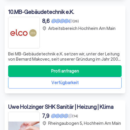
10
.
MB-Gebäudetechnik e.K.
8,6
(26)
Arbeitsbereich Hochheim Am Main
place
Bei MB-Gebäudetechnik e.K. setzen wir, unter der Leitung
von Bernard Makovec, seit unserer Gründung im Jahr 2002
auf höchste Kundenzufriedenheit und fachliche
Kompetenz. Unser engagiertes Team aus 14 qualifizierten
Profi anfragen
Mitarbeitern widmet sich mit Leidenschaft der Lösung
Ihrer Probleme in den Bereichen
Verfügbarkeit
Uwe Holzinger SHK Sanitär | Heizung | Klima
7,9
(14)
Rheingaubogen 5, Hochheim Am Main
place