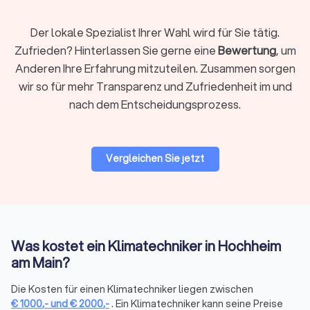
fundierte Entscheidung. Zusätzlich können Sie durch das
Einholen von Angeboten verschiedener Installateure in
Der lokale Spezialist Ihrer Wahl wird für Sie tätig.
Hochheim am Main sicherstellen, dass Sie die beste Lösung
Zufrieden? Hinterlassen Sie gerne eine
Bewertung
, um
zu einem fairen Preis erhalten. Ihre Anfragen erfolgen
kostenlos und unverbindlich. Vergleichen Sie die Angebote
Anderen Ihre Erfahrung mitzuteilen. Zusammen sorgen
und wählen Sie die Klimaanlage, die perfekt zu Ihren
wir so für mehr Transparenz und Zufriedenheit im und
Bedürfnissen passt.
nach dem Entscheidungsprozess.
Die perfekte Klimaanlage für Ihr Zuhause auf
Vergleichen Sie jetzt
Trustlocal finden
Die Auswahl der richtigen Klimaanlage für Ihr Zuhause
erfordert Zeit, Forschung und fachkundige Beratung. Mit
Trustlocal wird dieser Prozess jedoch vereinfacht. Unsere
Plattform verbindet Verbraucher mit lokalen Experten für
Klimaanlagen, die durch positive Bewertungen und
Was kostet ein Klimatechniker in Hochheim
qualifizierte Dienstleistungen überzeugen. Holen Sie sich
am Main?
Angebote von vertrauenswürdigen Installateuren für
Klimaanlagen in Hochheim am Main und schaffen Sie in Ihrem
Die Kosten für einen Klimatechniker liegen zwischen
Zuhause das optimale Raumklima. Vertrauen Sie auf
€
1000
,-
und
€
2000
,-
. Ein Klimatechniker kann seine Preise