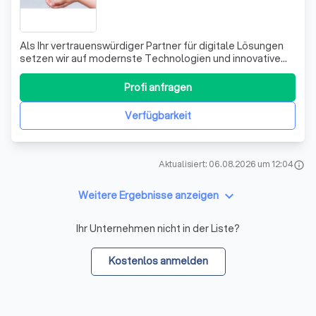
Als Ihr vertrauenswürdiger Partner für digitale Lösungen
setzen wir auf modernste Technologien und innovative
Ansätze. Wir sind stolz darauf, dass wir uns durch unsere
Expertise und unser Engagement für Qualität
Profi anfragen
auszeichnen. Unser Team besteht aus erfahrenen
Fachleuten, die sich leidenschaftlich für
Verfügbarkeit
Aktualisiert: 06.08.2026 um 12:04
info
keyboard_arrow_down
Weitere Ergebnisse anzeigen
Ihr Unternehmen nicht in der Liste?
Kostenlos anmelden