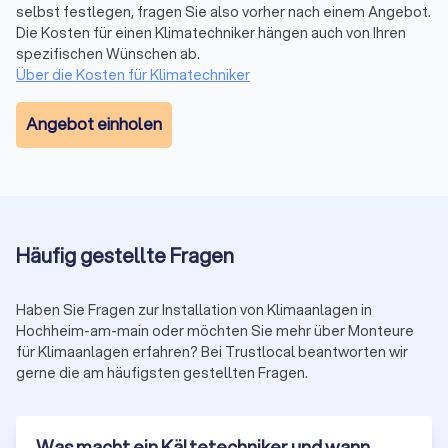
Trustlocal, um die Hitze draußen und den Komfort drinnen zu
selbst festlegen, fragen Sie also vorher nach einem Angebot.
halten.
Die Kosten für einen Klimatechniker hängen auch von Ihren
spezifischen Wünschen ab.
Über die Kosten für Klimatechniker
Angebot einholen
Häufig gestellte Fragen
Haben Sie Fragen zur Installation von Klimaanlagen in
Hochheim-am-main oder möchten Sie mehr über Monteure
für Klimaanlagen erfahren? Bei Trustlocal beantworten wir
gerne die am häufigsten gestellten Fragen.
Was macht ein Kältetechniker und wann