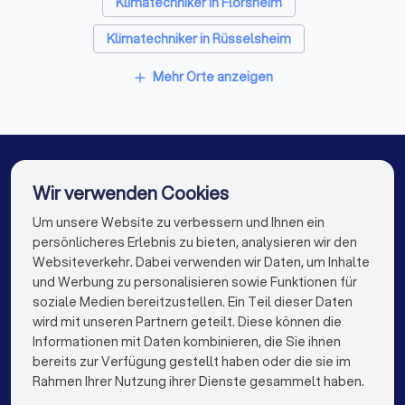
Klimatechniker in Flörsheim
Klimatechniker in Rüsselsheim
Klimatechniker in Mainz
Klimatechniker in Trebur
Mehr Orte anzeigen
add
Klimatechniker in Wiesbaden
Klimatechniker in Hofheim am Taunus
Klimatechniker in Hattersheim
Wir verwenden Cookies
Klimatechniker in Berlin
Klimatechniker in Hamburg
Um unsere Website zu verbessern und Ihnen ein
Die besten Klimatechniker für Sie
persönlicheres Erlebnis zu bieten, analysieren wir den
Klimatechniker in München
Klimatechniker in Köln
Websiteverkehr. Dabei verwenden wir Daten, um Inhalte
info@trustlocal.de
und Werbung zu personalisieren sowie Funktionen für
Klimatechniker in Frankfurt am Main
soziale Medien bereitzustellen. Ein Teil dieser Daten
wird mit unseren Partnern geteilt. Diese können die
Klimatechniker in Stuttgart
Informationen mit Daten kombinieren, die Sie ihnen
bereits zur Verfügung gestellt haben oder die sie im
Klimatechniker in Düsseldorf
keyboard_arrow_down
FÜR PRIVATPERSONEN
Rahmen Ihrer Nutzung ihrer Dienste gesammelt haben.
Klimatechniker in Dortmund