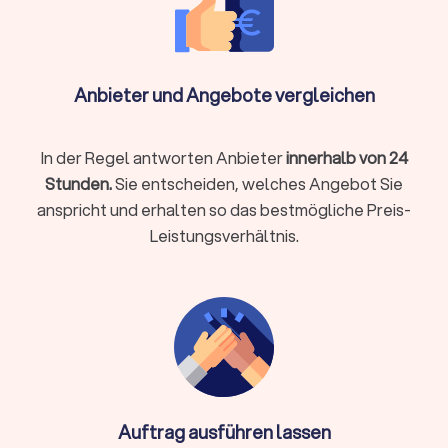
Professionelle Unterstützung für die
Montage von Klimaanlagen in Hochheim am
Anbieter und Angebote vergleichen
Main
Die Installation einer Klimaanlage erfordert Fachkenntnisse,
In der Regel antworten Anbieter
innerhalb von 24
um eine effiziente und störungsfreie Nutzung zu
Stunden.
Sie entscheiden, welches Angebot Sie
gewährleisten. Auf Trustlocal finden Sie lokale Installateure,
die nicht nur die beste Klimaanlage für Ihr Zuhause in
anspricht und erhalten so das bestmögliche Preis-
Hochheim am Main empfehlen können, sondern auch eine
Leistungsverhältnis.
professionelle Montage gewährleisten.
Preise für Klimaanlagen: Transparente
Kostenaufstellung
Die Kosten für Klimaanlagen können je nach Typ, Leistung und
Hersteller variieren. Auf Trustlocal bieten wir transparente
Kostenaufstellungen, damit Sie genau wissen, wofür Sie
Auftrag ausführen lassen
bezahlen. Dies schafft Vertrauen und ermöglicht eine