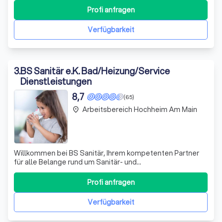
Zuverlässigkeit. Unsere langjährige Erfahrung und
Profi anfragen
Tradition verpflichten uns, Ihnen stets höchste Qualität
und exzellenten Service zu b
Verfügbarkeit
3
.
BS Sanitär e.K. Bad/Heizung/Service
Dienstleistungen
8,7
(65)
Arbeitsbereich Hochheim Am Main
place
Willkommen bei BS Sanitär, Ihrem kompetenten Partner
für alle Belange rund um Sanitär- und
Heizungsinstallationen. Wir zeichnen uns durch unsere
langjährige Erfahrung und unser engagiertes Team aus,
Profi anfragen
das stets bestrebt ist, die besten Lösungen für Ihre
individuellen Bedürfnisse zu finden. Ob es um di
Verfügbarkeit