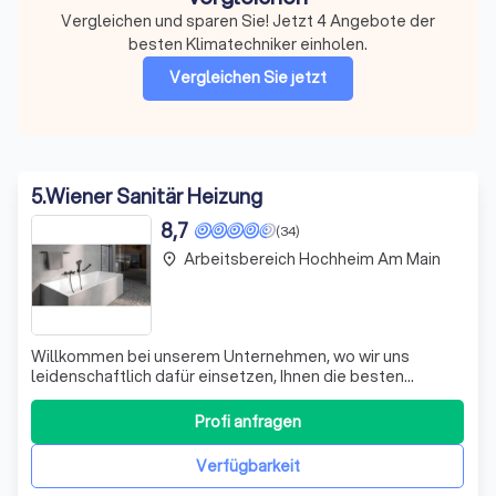
Vergleichen und sparen Sie! Jetzt 4 Angebote der
besten Klimatechniker einholen.
Vergleichen Sie jetzt
5
.
Wiener Sanitär Heizung
8,7
(34)
Arbeitsbereich Hochheim Am Main
place
Willkommen bei unserem Unternehmen, wo wir uns
leidenschaftlich dafür einsetzen, Ihnen die besten
Lösungen im Bereich Statistik- und Marketing-Cookies
anzubieten. Wir nutzen fortschrittliche Tools wie Google
Profi anfragen
Analytics, Adobe Analytics und Facebook Pixel, um
anonymisierte Daten zu erfassen, die uns h
Verfügbarkeit