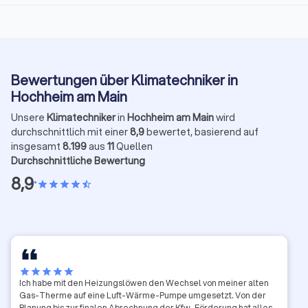
Bewertungen über Klimatechniker in
Hochheim am Main
Unsere
Klimatechniker
in
Hochheim am Main
wird
durchschnittlich mit einer
8,9
bewertet, basierend auf
insgesamt
8.199
aus
11
Quellen
Durchschnittliche Bewertung
8,9
•
star
star
star
star
star_half
star
star
star
star
star
Ich habe mit den Heizungslöwen den Wechsel von meiner alten
Gas-Therme auf eine Luft-Wärme-Pumpe umgesetzt. Von der
Planung bis zur finalen Abrechnung der Kfw-Förderung hat alles