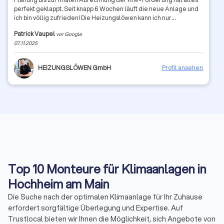
perfekt geklappt. Seit knapp 6 Wochen läuft die neue Anlage und
ich bin völlig zufrieden! Die Heizungslöwen kann ich nur
weiterempfehlen und werde mich auch bei zukünftigen Projekten
Patrick Vaupel
vor Google
immer gerne vertrauensvoll an sie wenden.
07.11.2025
HEIZUNGSLÖWEN GmbH
Profil ansehen
Top 10 Monteure für Klimaanlagen in
Hochheim am Main
Die Suche nach der optimalen Klimaanlage für Ihr Zuhause
erfordert sorgfältige Überlegung und Expertise. Auf
Trustlocal bieten wir Ihnen die Möglichkeit, sich Angebote von