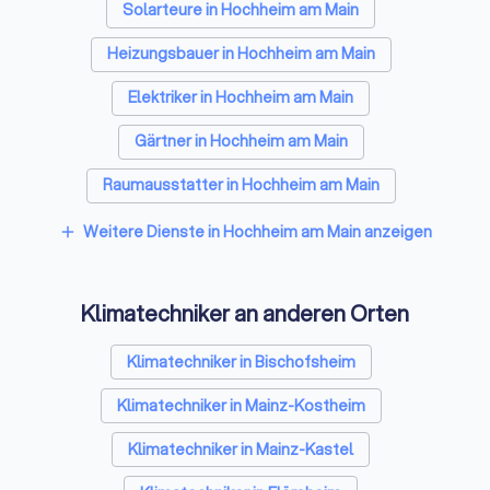
Solarteure in Hochheim am Main
Heizungsbauer in Hochheim am Main
Elektriker in Hochheim am Main
Gärtner in Hochheim am Main
Raumausstatter in Hochheim am Main
Architekten in Hochheim am Main
Weitere Dienste in Hochheim am Main anzeigen
add
Hausmeisterservices in Hochheim am Main
Klimatechniker an anderen Orten
Schreiner in Hochheim am Main
Rohrreinigungsbetriebe in Hochheim am Main
Klimatechniker in Bischofsheim
Klimatechniker in Mainz-Kostheim
Klimatechniker in Mainz-Kastel