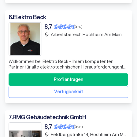
6
.
Elektro Beck
8,7
(32)
Arbeitsbereich Hochheim Am Main
place
Willkommen bei Elektro Beck – Ihrem kompetenten
Partner für alle elektrotechnischen Herausforderungen!
Ich bringe umfangreiche Erfahrung in der
Elektroinstallation, Elektronik und dem Sondergerätebau
Profi anfragen
mit. Ob Sie eine Neuinstallation, Modernisierung oder
Reparatur benötigen, ich lege großen Wert auf
Verfügbarkeit
7
.
RMG Gebäudetechnik GmbH
8,7
(26)
Feldbergstraße 14, Hochheim Am Main
place