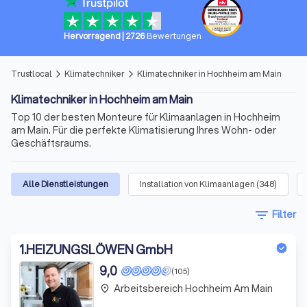
Hervorragend
|
2726
Bewertungen
Trustlocal
Klimatechniker
Klimatechniker in Hochheim am Main
arrow_forward_ios
arrow_forward_ios
Klimatechniker in Hochheim am Main
Top 10 der besten Monteure für Klimaanlagen in Hochheim
am Main. Für die perfekte Klimatisierung Ihres Wohn- oder
Geschäftsraums.
Alle Dienstleistungen
Installation von Klimaanlagen
(
348
)
filter_list
Filter
1
.
HEIZUNGSLÖWEN GmbH
9,0
(105)
Arbeitsbereich Hochheim Am Main
place