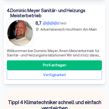
4
.
Dominic Meyer Sanitär- und Heizungs
Meisterbetrieb
8,7
(60)
Arbeitsbereich Hochheim Am Main
place
Willkommen bei Dominic Meyer, Ihrem Meisterbetrieb für
Sanitär- und Heizungsinstallationen! Wir sind stolz darauf,
Ihnen maßgeschneiderte Lösungen für Heizungs- und
Sanitärsysteme anzubieten, die höchsten Ansprüchen an
Profi anfragen
Effizienz und Qualität gerecht werden. Ob Sie eine
umfassende Haussanierung, eine
Verfügbarkeit
Tipp! 4 Klimatechniker schnell und einfach
vergleichen