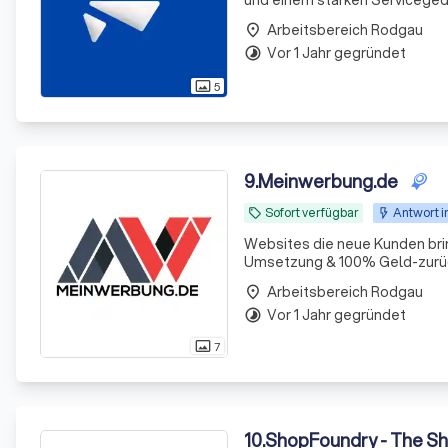
und einem starken Serviceged
Projekte. Unser freundliches 
Arbeitsbereich Rodgau
place
Vor 1 Jahr gegründet
timelapse
5
photo_size_select_actual
9
.
Meinwerbung.de
Sofort verfügbar
Antwort i
local_offer
Websites die neue Kunden brin
Umsetzung & 100% Geld-zurüc
Arbeitsbereich Rodgau
place
Vor 1 Jahr gegründet
timelapse
7
photo_size_select_actual
10
.
ShopFoundry - The Sh