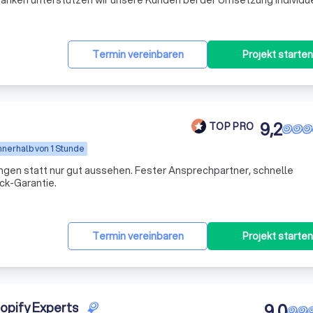
anken unterstützen wir unsere Kunden bei der Umsetzung individue
Support-Team steht Ihnen jederzeit schnell, lösungsorientiert und 
Termin vereinbaren
Projekt starten
9,2
TOP PRO
nnerhalb von 1 Stunde
gen statt nur gut aussehen. Fester Ansprechpartner, schnelle
k-Garantie.
Termin vereinbaren
Projekt starten
opify Experts
9,0