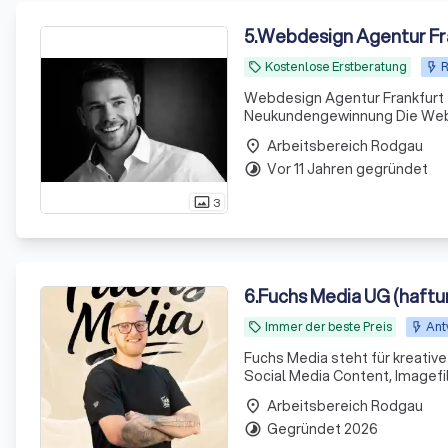
5
.
Webdesign Agentur Fr
Kostenlose Erstberatung
R
local_offer
Webdesign Agentur Frankfurt 
Neukundengewinnung Die Webdesign Agentur Frankfurt entwickelt hochwertige Websites für
Unternehmen, Selbstständige u
Arbeitsbereich Rodgau
place
auch messbar mehr Anfragen
Vor 11 Jahren gegründet
timelapse
3
photo_size_select_actual
6
.
Fuchs Media UG (haft
Immer der beste Preis
Ant
local_offer
Fuchs Media steht für kreati
Social Media Content, Imagef
Arbeitsbereich Rodgau
place
Gegründet 2026
timelapse