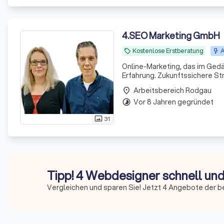
4
.
SEO Marketing GmbH
Kostenlose Erstberatung
A
local_offer
Online-Marketing, das im Gedä
Erfahrung. Zukunftssichere S
Arbeitsbereich Rodgau
place
Vor 8 Jahren gegründet
timelapse
31
photo_size_select_actual
Tipp! 4 Webdesigner schnell und
Vergleichen und sparen Sie! Jetzt 4 Angebote der 