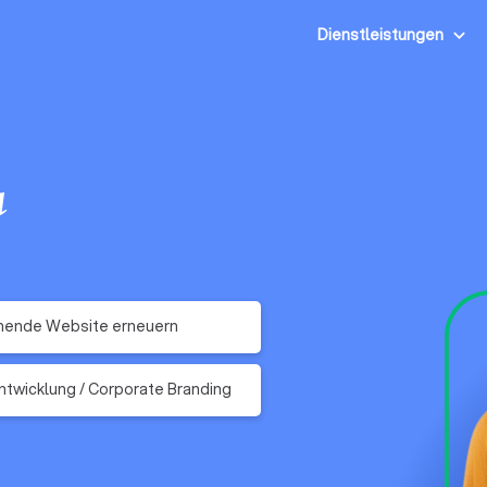
Dienstleistungen
u
hende Website erneuern
twicklung / Corporate Branding