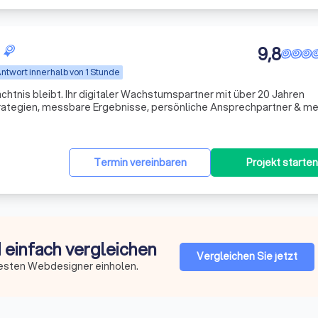
9,8
ntwort innerhalb von 1 Stunde
chtnis bleibt. Ihr digitaler Wachstumspartner mit über 20 Jahren
trategien, messbare Ergebnisse, persönliche Ansprechpartner & me
Termin vereinbaren
Projekt starten
 einfach vergleichen
Vergleichen Sie jetzt
besten Webdesigner einholen.