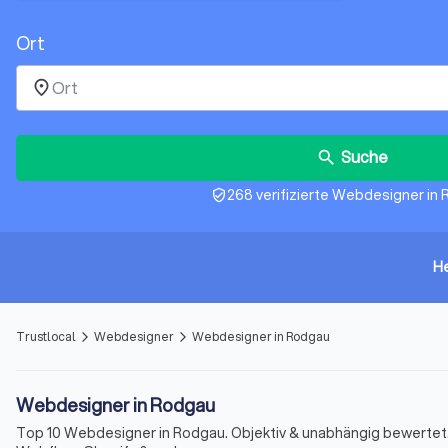
Ort
place
Suche
search
268 verifizierte Webdesigner in
verified_user
H
Trustlocal
Webdesigner
Webdesigner in Rodgau
arrow_forward_ios
arrow_forward_ios
Webdesigner in Rodgau
Top 10 Webdesigner in Rodgau. Objektiv & unabhängig bewerte