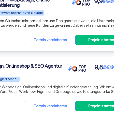
9,9
TOP
tisierung
PRO
ntwort innerhalb von 1 Stunde
ten Wirtschaftsinformatikern und Designern aus Jena, die Unterne
r zu werden und neue Kunden zu gewinnen. Dabei setzen wir nicht n
auch auf Online-Marketing, KI-Technologien und clevere
Termin vereinbaren
Projekt starten
gn, Onlineshop & SEO Agentur
9,8
TOP
PRO
giert schnell
für Webdesign, Onlineshops und digitale Kundengewinnung. Wir entw
WordPress, Workflow, Figma und Onepage sowie leistungsstarke S
 die gezielt Anfragen und Umsatz steigern. Unser Fokus liegt a
Termin vereinbaren
Projekt starten