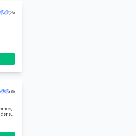
(23)
sondern
(15)
ahmen,
der sie
Produktione