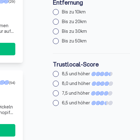
Entfernung
(29)
Bis zu 10km
Bis zu 20km
hmen
ur auf
Bis zu 30km
Bis zu 50km
Trustlocal-Score
8,5 und höher
(54)
8,0 und höher
7,5 und höher
6,5 und höher
ickeln
hopify
uf SEO,