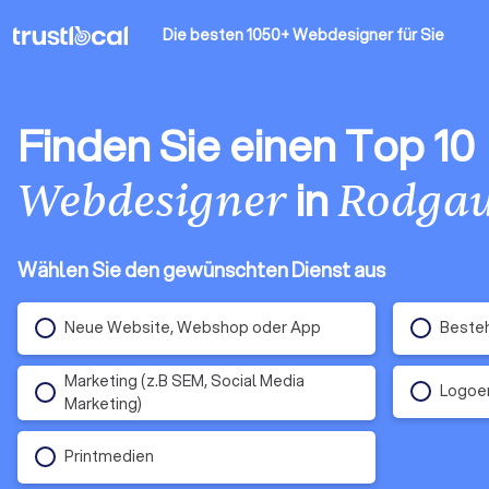
Die besten 1050+ Webdesigner
für Sie
Finden Sie einen Top 10
in
Webdesigner
Rodga
Wählen Sie den gewünschten Dienst aus
Neue Website, Webshop oder App
Beste
Marketing (z.B SEM, Social Media
Logoen
Marketing)
Printmedien