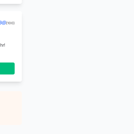
(100)
hr!