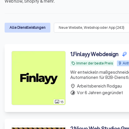
Webflow, Shopify & mehr.
Alle Dienstleistungen
Neue Website, Webshop oder App
(
243
)
1
.
Finlayy Webdesign
Immer der beste Preis
Ant
local_offer
Wir entwickeln maßgeschneide
Automationen für B2B-Dienstle
Arbeitsbereich Rodgau
place
Vor 6 Jahren gegründet
timelapse
15
photo_size_select_actual
2
.
Niovo Web Studios Gm