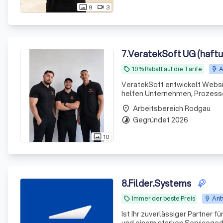
9
3
photo_size_select_actual
videocam
7
.
VeratekSoft UG (haft
10% Rabatt auf die Tarife
A
local_offer
VeratekSoft entwickelt Websi
helfen Unternehmen, Prozesse 
Arbeitsbereich Rodgau
place
Gegründet 2026
timelapse
10
photo_size_select_actual
8
.
Filder.Systems
Immer der beste Preis
Ant
local_offer
Ist Ihr zuverlässiger Partner