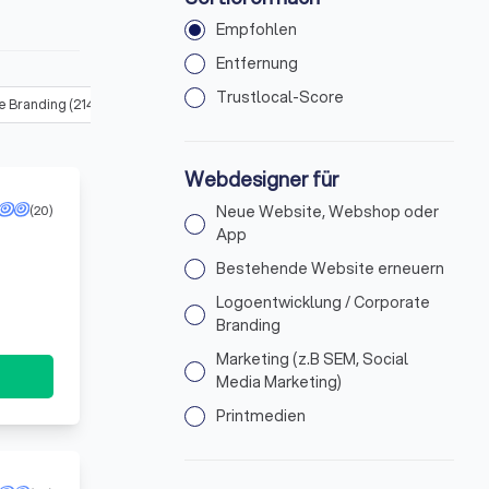
Empfohlen
Entfernung
Trustlocal-Score
e Branding
(
214
)
Marketing (z.B SEM, Social Media Marketing)
(
227
)
Webdesigner für
(20)
Neue Website, Webshop oder
App
Bestehende Website erneuern
Logoentwicklung / Corporate
Branding
Marketing (z.B SEM, Social
Media Marketing)
Printmedien