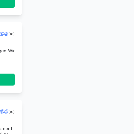
(10)
en. Wir
(10)
gement