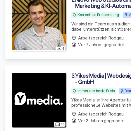
Marketing & KI-Automa
Kostenlose Erstberatung
A
local_offer
Wir sind ein Team aus studier
dabei unterstützen, sichtbare
modernes Webdesign, sondern 
Arbeitsbereich Rodgau
place
Automatisierungen,
Vor 7 Jahren gegründet
timelapse
8
photo_size_select_actual
3
.
Yikes Media | Webdesi
- GmbH
Immer der beste Preis
Rea
local_offer
Yikes Media ist Ihre Agentur 
professionelle Websites mit 
und WooCommerce Onlineshops,
Arbeitsbereich Rodgau
place
Goo
Vor 3 Jahren gegründet
timelapse
14
photo_size_select_actual