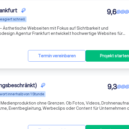
ankfurt
9,6
eagiert schnell
– Ästhetische Webseiten mit Fokus auf Sichtbarkeit und
nd lokale Betriebe, die online nicht nur professionell auftreten, 
Termin vereinbaren
Projekt starten
ungsbeschränkt)
9,3
wort innerhalb von 1 Stunde
ve Medienproduktion ohne Grenzen. Ob Fotos, Videos, Drohnenaufn
ilme, Eventbegleitung, Werbeclips oder Content für Unternehmen o
Privat, wir setzen Ideen professionell und modern um. Von kleinen Projekten bis zu großen 