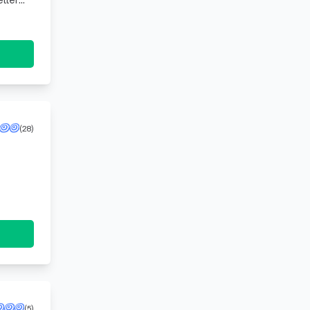
ller
persön
(28)
(5)