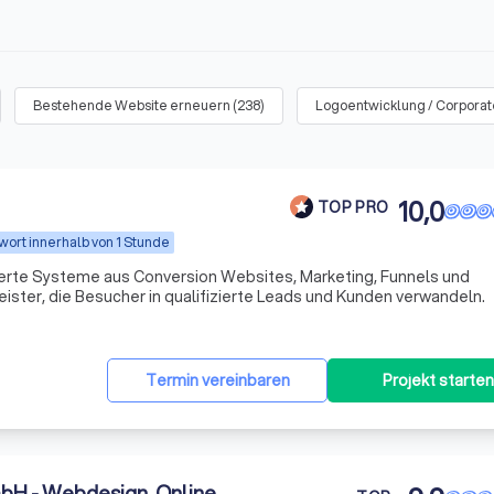
Bestehende Website erneuern
(
238
)
Logoentwicklung / Corporat
10,0
TOP PRO
wort innerhalb von 1 Stunde
rte Systeme aus Conversion Websites, Marketing, Funnels und
ister, die Besucher in qualifizierte Leads und Kunden verwandeln.
Termin vereinbaren
Projekt starten
bH - Webdesign, Online