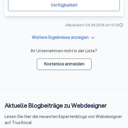
Bereichen Kreation, Print und Interaktiv, um Ihre Botsc
Verfügbarkeit
Aktualisiert: 04.08.2026 um 10:31
info
keyboard_arrow_down
Weitere Ergebnisse anzeigen
Ihr Unternehmen nicht in der Liste?
Kostenlos anmelden
Aktuelle Blogbeiträge zu Webdesigner
Lesen Sie hier die neuesten Expertenblogs von Webdesigner
auf Trustlocal