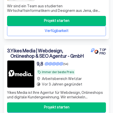
Wir sind ein Team aus studierten
Wirtschaftsinformatikern und Designern aus Jena, die
Unternehmen dabei unterstützen, sichtbarer zu werden
und neue Kunden zu gewinnen. Dabei setzen wir nicht nur
Projekt starten
auf modernes Webdesign, sondern auch auf Online-
Marketing, KI-Technologien und clevere
Verfügbarkeit
Automatisierungen,
3
.
Yikes Media | Webdesign,
TOP
PRO
Onlineshop & SEO Agentur - GmbH
9,8
(54)
Immer der beste Preis
local_offer
Arbeitsbereich Wetzlar
place
Vor 3 Jahren gegründet
timelapse
Yikes Media ist Ihre Agentur für Webdesign, Onlineshops
und digitale Kundengewinnung. Wir entwickeln
professionelle Websites mit WordPress, Workflow, Figma
und Onepage sowie leistungsstarke Shopify und
Projekt starten
WooCommerce Onlineshops, die gezielt Anfragen und