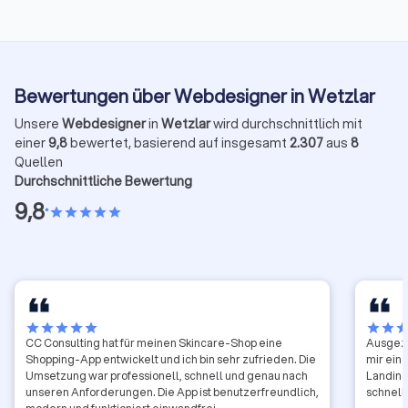
Bewertungen über Webdesigner in Wetzlar
Unsere
Webdesigner
in
Wetzlar
wird durchschnittlich mit
einer
9,8
bewertet, basierend auf insgesamt
2.307
aus
8
Quellen
Durchschnittliche Bewertung
9,8
•
star
star
star
star
star
star
star
star
star
star
star
star
sta
CC Consulting hat für meinen Skincare-Shop eine
Ausgeze
Shopping-App entwickelt und ich bin sehr zufrieden. Die
mir ein
Umsetzung war professionell, schnell und genau nach
Landing
unseren Anforderungen. Die App ist benutzerfreundlich,
schnell