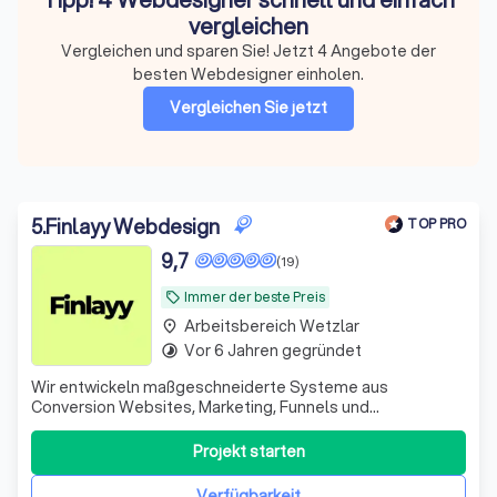
vergleichen
Vergleichen und sparen Sie! Jetzt 4 Angebote der
besten Webdesigner einholen.
Vergleichen Sie jetzt
5
.
Finlayy Webdesign
TOP PRO
9,7
(19)
Immer der beste Preis
local_offer
Arbeitsbereich Wetzlar
place
Vor 6 Jahren gegründet
timelapse
Wir entwickeln maßgeschneiderte Systeme aus
Conversion Websites, Marketing, Funnels und
Automationen für B2B-Dienstleister, die Besucher in
qualifizierte Leads und Kunden verwandeln.
Projekt starten
Verfügbarkeit