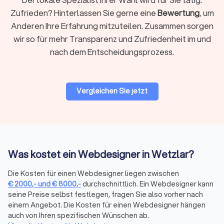
Über die Filter auf Trustlocal können Sie gezielt nach den
Zufrieden? Hinterlassen Sie gerne eine
Bewertung
, um
passenden Leistungen suchen: neue Website, Webshop oder
Anderen Ihre Erfahrung mitzuteilen. Zusammen sorgen
App, Relaunch bestehender Seiten, Marketing und SEO,
wir so für mehr Transparenz und Zufriedenheit im und
Logoentwicklung und Corporate Branding oder Design für
nach dem Entscheidungsprozess.
Printmedien. So finden Sie schnell den Anbieter, der zu Ihrem
Projekt passt.
Vergleichen Sie jetzt
CMS & Shop-Systeme: Welches System
passt zu Ihrem Projekt?
Die Wahl des richtigen Systems beeinflusst Funktionalität,
Kosten und Wartungsaufwand erheblich. Hier die wichtigsten
Optionen:
Was kostet ein Webdesigner in Wetzlar?
Die Kosten für einen Webdesigner liegen zwischen
WordPress vs. Webflow für Websites
€
2000
,-
und
€
8000
,-
durchschnittlich. Ein Webdesigner kann
WordPress
ist das weltweit am häufigsten genutzte CMS. Es
seine Preise selbst festlegen, fragen Sie also vorher nach
bietet maximale Flexibilität durch tausende Plugins, ist
einem Angebot. Die Kosten für einen Webdesigner hängen
kostengünstig im Hosting (ab 5-15 € monatlich) und eignet
auch von Ihren spezifischen Wünschen ab.