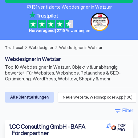
131 verifizierte Webdesigner in Wetzlar
verified_user
Hervorragend
|
2719
Bewertungen
Trustlocal
Webdesigner
Webdesigner in Wetzlar
arrow_forward_ios
arrow_forward_ios
Webdesigner in Wetzlar
Top 10 Webdesigner in Wetzlar. Objektiv & unabhängig
bewertet. Für Websites, Webshops, Relaunches & SEO-
Optimierung. WordPress, Webflow, Shopify & mehr.
Alle Dienstleistungen
Neue Website, Webshop oder App
(
108
)
filter_list
Filter
1
.
CC Consulting GmbH - BAFA
TOP
PRO
Förderpartner