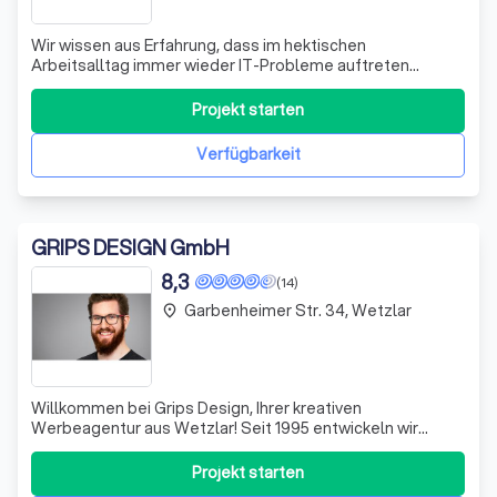
Wir wissen aus Erfahrung, dass im hektischen
Arbeitsalltag immer wieder IT-Probleme auftreten
können. Oft fehlt den Nutzern die Zeit und das Know-how,
um diese Herausforderungen selbst zu bewältigen. Hier
Projekt starten
kommen wir ins Spiel! Egal, ob Outlook abgestürzt ist, eine
neue Softwareversion installiert we
Verfügbarkeit
GRIPS DESIGN GmbH
8,3
(14)
Garbenheimer Str. 34, Wetzlar
place
Willkommen bei Grips Design, Ihrer kreativen
Werbeagentur aus Wetzlar! Seit 1995 entwickeln wir
maßgeschneiderte Strategien zur erfolgreichen
Vermarktung von Produkten und Dienstleistungen. Als
Projekt starten
Full-Service-Agentur vereinen wir Expertise in den