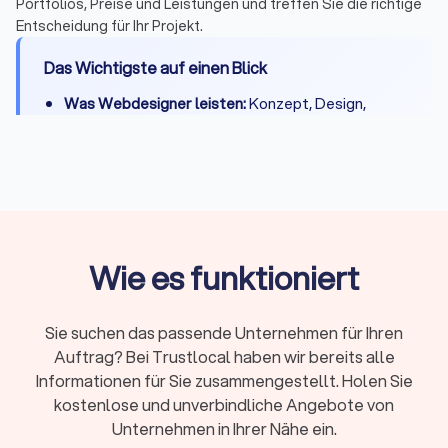
Portfolios, Preise und Leistungen und treffen Sie die richtige
Entscheidung für Ihr Projekt.
Das Wichtigste auf einen Blick
Was Webdesigner leisten:
Konzept, Design,
Entwicklung, CMS-Integration, Basis-SEO,
DSGVO-Konformität und Übergabe
Kosten:
500 - 2.000 € für einfache Seiten, 2.000 -
8.000 € für Unternehmenswebsites, 8.000 -
20.000 € für Shops
Projektdauer:
Kleine Websites 2-3 Wochen,
Wie es funktioniert
komplexe Projekte 4-8 Wochen
Freelancer oder Agentur:
Freelancer für kleinere
Sie suchen das passende Unternehmen für Ihren
Projekte und direkten Kontakt, Agentur für
Auftrag? Bei Trustlocal haben wir bereits alle
umfangreiche Shops und Teams
Informationen für Sie zusammengestellt. Holen Sie
Beliebte Systeme:
WordPress und Webflow für
kostenlose und unverbindliche Angebote von
Websites, Shopify und Shopware für Online-
Unternehmen in Ihrer Nähe ein.
Shops