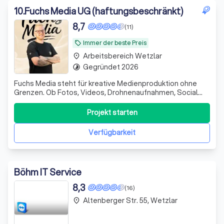
10
.
Fuchs Media UG (haftungsbeschränkt)
8,7
(11)
Immer der beste Preis
local_offer
Arbeitsbereich Wetzlar
place
Gegründet 2026
timelapse
Fuchs Media steht für kreative Medienproduktion ohne
Grenzen. Ob Fotos, Videos, Drohnenaufnahmen, Social
Media Content, Imagefilme, Eventbegleitung, Werbeclips
oder Content für Unternehmen oder sie Privat, wir setzen
Projekt starten
Ideen professionell und modern um. Von kleinen Projekten
bis zu großen Produktione
Verfügbarkeit
Böhm IT Service
8,3
(16)
Altenberger Str. 55, Wetzlar
place