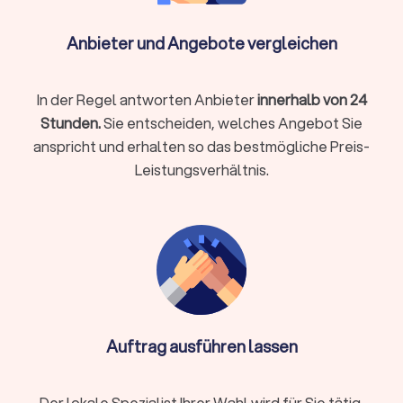
Umsetzung in CMS (z. B. WordPress/Webflow) oder Shop
(z. B. Shopify/Shopware)
Anbieter und Angebote vergleichen
Basis-SEO (saubere Struktur, Meta, Schema),
Performance-Tuning
In der Regel antworten Anbieter
innerhalb von 24
DSGVO-Basics (Cookie-Hinweis, Impressum/Datenschutz,
Stunden.
Sie entscheiden, welches Angebot Sie
ohne Rechtsberatung)
anspricht und erhalten so das bestmögliche Preis-
Übergabe, Schulung, Wartung/Updates
Leistungsverhältnis.
Spezialfälle
Webshop mit Zahlarten/Versandregeln, Produktvarianten,
Steuern
Integrationen (CRM, Newsletter, Buchung,
Mitgliederbereich)
Mehrsprachigkeit, Barrierearmut, Core Web Vitals
Auftrag ausführen lassen
Relaunch ohne Ranking-Verlust (Weiterleitungen, Tracking,
Consent)
Der lokale Spezialist Ihrer Wahl wird für Sie tätig.