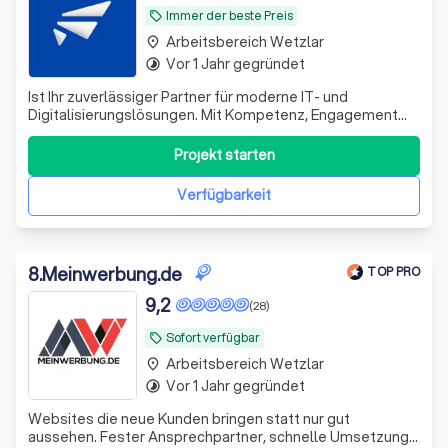
Immer der beste Preis
local_offer
Arbeitsbereich Wetzlar
place
Vor 1 Jahr gegründet
timelapse
Ist Ihr zuverlässiger Partner für moderne IT- und
Digitalisierungslösungen. Mit Kompetenz, Engagement
und einem starken Servicegedanken unterstützen wir
unsere Kunden bei der Umsetzung individueller Projekte.
Projekt starten
Unser freundliches Support-Team steht Ihnen jederzeit
schnell, lösungsorientiert und persön
Verfügbarkeit
8
.
Meinwerbung.de
TOP PRO
9,2
(28)
Sofort verfügbar
local_offer
Arbeitsbereich Wetzlar
place
Vor 1 Jahr gegründet
timelapse
Websites die neue Kunden bringen statt nur gut
aussehen. Fester Ansprechpartner, schnelle Umsetzung