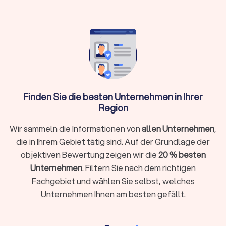
Trustlocal hilft: Vergleichen Sie bis zu vier
Angebote, prüfen Sie Portfolios und
Bewertungen transparent
Was macht ein professioneller
Finden Sie die besten Unternehmen in Ihrer
Webdesigner?
Region
Ein Webdesigner gestaltet, entwickelt und optimiert
Websites, damit sie technisch funktionieren, visuell
Wir sammeln die Informationen von
allen Unternehmen
,
überzeugen und bei Google gefunden werden. Er verbindet
die in Ihrem Gebiet tätig sind. Auf der Grundlage der
Design mit Strategie, Nutzerführung und technischer
objektiven Bewertung zeigen wir die
20 % besten
Umsetzung.
Ein professioneller Webdesigner in Wetzlar kennt lokale
Unternehmen
. Filtern Sie nach dem richtigen
Märkte, rechtliche Anforderungen wie Impressum und
Fachgebiet und wählen Sie selbst, welches
Datenschutz und gängige Content-Management-Systeme
Unternehmen Ihnen am besten gefällt.
(CMS). Ein guter Webdesigner liefert mehr als eine hübsche
Website. Er übersetzt Ihre Ziele in ein klares Konzept,
gestaltet eine strukturierte Benutzerführung und