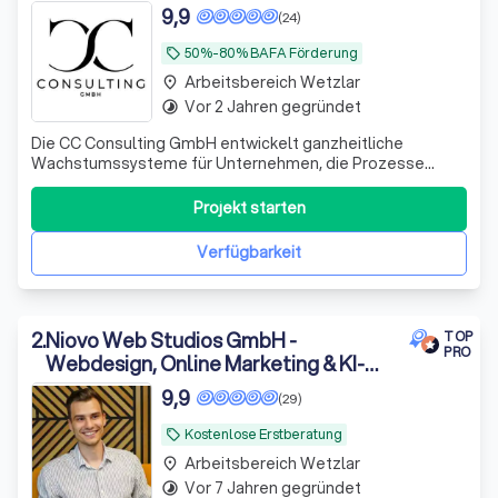
9,9
(24)
50%-80% BAFA Förderung
local_offer
Arbeitsbereich Wetzlar
place
Vor 2 Jahren gegründet
timelapse
Die CC Consulting GmbH entwickelt ganzheitliche
Wachstumssysteme für Unternehmen, die Prozesse
optimieren und skalieren möchten. Unsere Leistungen
umfassen professionelle Webseiten Erstellung,
Projekt starten
leistungsstarke Online Plattformen und Onlineshops mit
Conversion Optimierung sowie die Entwicklung native
Verfügbarkeit
2
.
Niovo Web Studios GmbH -
TOP
PRO
Webdesign, Online Marketing & KI-
Automatisierung
9,9
(29)
Kostenlose Erstberatung
local_offer
Arbeitsbereich Wetzlar
place
Vor 7 Jahren gegründet
timelapse