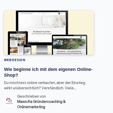
WEBDESIGN
Wie beginne ich mit dem eigenen Online-
Shop?
Du möchtest online verkaufen, aber der Einstieg
wirkt unübersichtlich? Verständlich. Viele
Gründer:innen wissen nicht, womit sie konkret
Geschrieben von
anfangen sollen – und verlieren Zeit in Details, bevor
Mawo:Ka Gründercoaching &
die Basis steht. Hier ist ein klarer Fahrplan, wie du
Onlinemarketing
deinen Online-Shop strukturiert aufbaust.