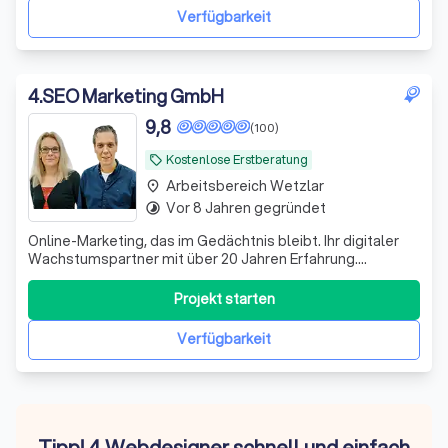
Umsatz steigern. Unser Fokus liegt auf SEO, Goo
Verfügbarkeit
4
.
SEO Marketing GmbH
9,8
(100)
Kostenlose Erstberatung
local_offer
Arbeitsbereich Wetzlar
place
Vor 8 Jahren gegründet
timelapse
Online-Marketing, das im Gedächtnis bleibt. Ihr digitaler
Wachstumspartner mit über 20 Jahren Erfahrung.
Zukunftssichere Strategien, messbare Ergebnisse,
persönliche Ansprechpartner & mehr!
Projekt starten
Verfügbarkeit
Tipp! 4 Webdesigner schnell und einfach