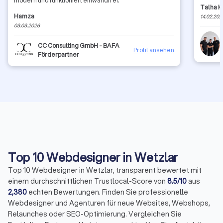
modern und funktioniert einwandfrei.
Talha 
Hamza
14.02.202
03.03.2026
CC Consulting GmbH - BAFA
Profil ansehen
Förderpartner
Top 10 Webdesigner in Wetzlar
Top 10 Webdesigner in Wetzlar, transparent bewertet mit
einem durchschnittlichen Trustlocal-Score von
8.5/10
aus
2,380
echten Bewertungen. Finden Sie professionelle
Webdesigner und Agenturen für neue Websites, Webshops,
Relaunches oder SEO-Optimierung. Vergleichen Sie