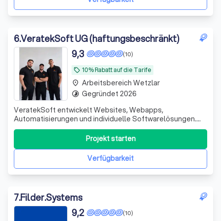
6
.
VeratekSoft UG (haftungsbeschränkt)
9,3
(10)
10% Rabatt auf die Tarife
local_offer
Arbeitsbereich Wetzlar
place
Gegründet 2026
timelapse
VeratekSoft entwickelt Websites, Webapps,
Automatisierungen und individuelle Softwarelösungen.
Wir helfen Unternehmen, Prozesse zu digitalisieren und
nachhaltig zu wachsen.
Projekt starten
Verfügbarkeit
7
.
Filder.Systems
9,2
(10)