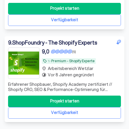
& 100% Geld-zurück-Garantie.
Projekt starten
Verfügbarkeit
9
.
ShopFoundry - The Shopify Experts
9,0
(5)
✨️ Premium - Shopify Experte
local_offer
Arbeitsbereich Wetzlar
place
Vor 8 Jahren gegründet
timelapse
Erfahrener Shopbauer, Shopify Academy zertifiziert //
Shopify CRO, SEO & Performance-Optimierung für
Unternehmen, die mehr Umsatz aus bestehendem Traffic
erzielen wollen.
Projekt starten
Verfügbarkeit