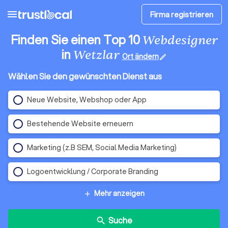
menu
Firma registrieren
Finden Sie einen Top 10
Webdesigner
in
Wetzlar
Ort ändern
edit
Wählen Sie den gewünschten Dienst aus
Neue Website, Webshop oder App
Bestehende Website erneuern
Marketing (z.B SEM, Social Media Marketing)
Logoentwicklung / Corporate Branding
Mehr anzeigen
add
Suche
search