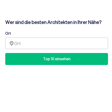
Wer sind die besten Architekten in Ihrer Nähe?
Ort
place
Top 10 einsehen