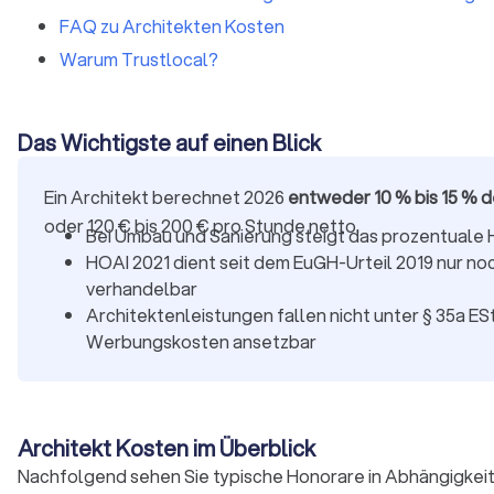
FAQ zu Architekten Kosten
Warum Trustlocal?
Das Wichtigste auf einen Blick
Ein Architekt berechnet 2026
entweder 10 % bis 15 % 
oder 120 € bis 200 € pro Stunde netto.
Bei Umbau und Sanierung steigt das prozentuale H
HOAI 2021 dient seit dem EuGH-Urteil 2019 nur noc
verhandelbar
Architektenleistungen fallen nicht unter § 35a ES
Werbungskosten ansetzbar
Architekt Kosten im Überblick
Nachfolgend sehen Sie typische Honorare in Abhängigkeit 