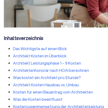
Inhaltsverzeichnis
Das Wichtigste auf einen Blick
Architekt Kosten im Überblick
Architekt Leistungsphase 1 – 9 Kosten
Architektenhonorar nach HOAI berechnen
Was kostet ein Architekt pro Stunde?
Architekt Kosten Hausbau vs. Umbau
Kosten für einen Bauantrag vom Architekten
Was die Kosten beeinflusst
Kostenzusammensetzung der Architektenleistung