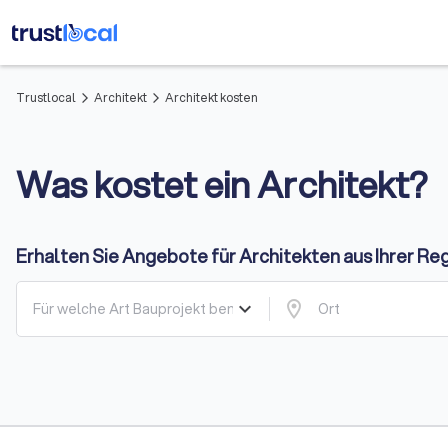
Trustlocal
Architekt
Architekt kosten
arrow_forward_ios
arrow_forward_ios
Was kostet ein Architekt?
Erhalten Sie Angebote für Architekten aus Ihrer Re
keyboard_arrow_down
location_on