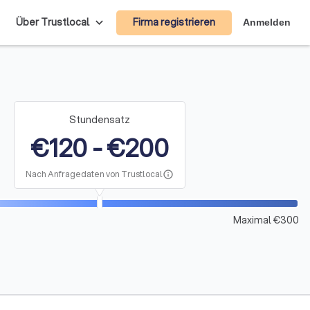
Firma registrieren
Über Trustlocal
Anmelden
Stundensatz
€120 - €200
Nach Anfragedaten von Trustlocal
info
Maximal €300