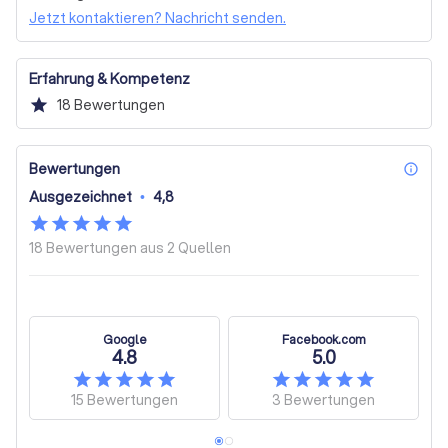
stehen Ihnen jederzeit für Fragen, Reklamationen oder 
Jetzt kontaktieren? Nachricht senden.
Anregungen zur Verfügung. Lassen Sie uns gemeinsam 
an Ihrem Projekt arbeiten! Fordern Sie noch heute ein 
kostenloses Angebot an und überzeugen Sie sich von 
Erfahrung & Kompetenz
unserer Kompetenz und unserem Engagement. Wir 
star
18
Bewertungen
freuen uns darauf, Sie kennenzulernen!
Bewertungen
inf
Ausgezeichnet
•
4,8
18 Bewertungen aus
2 Quellen
Google
Facebook.com
4.8
5.0
15
Bewertungen
3
Bewertungen