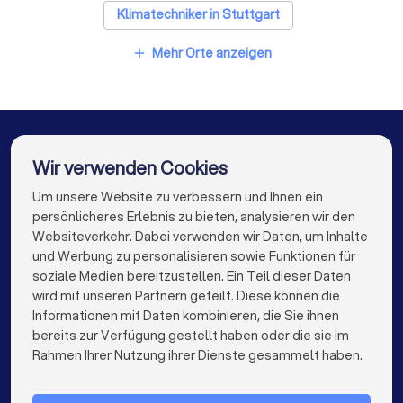
Klimatechniker in Stuttgart
Klimatechniker in Düsseldorf
Mehr Orte anzeigen
add
Klimatechniker in Dortmund
Klimatechniker in Essen
Klimatechniker in Bremen
Klimatechniker in Nürnberg
Wir verwenden Cookies
Klimatechniker in Dresden
Um unsere Website zu verbessern und Ihnen ein
Die besten Unternehmen für Sie
persönlicheres Erlebnis zu bieten, analysieren wir den
Klimatechniker in Hannover
Websiteverkehr. Dabei verwenden wir Daten, um Inhalte
info@trustlocal.de
und Werbung zu personalisieren sowie Funktionen für
Klimatechniker in Leipzig
soziale Medien bereitzustellen. Ein Teil dieser Daten
wird mit unseren Partnern geteilt. Diese können die
Klimatechniker in Duisburg
Informationen mit Daten kombinieren, die Sie ihnen
bereits zur Verfügung gestellt haben oder die sie im
Klimatechniker in Bochum
keyboard_arrow_down
FÜR PRIVATPERSONEN
Rahmen Ihrer Nutzung ihrer Dienste gesammelt haben.
Klimatechniker in Wuppertal
keyboard_arrow_down
FÜR FIRMEN