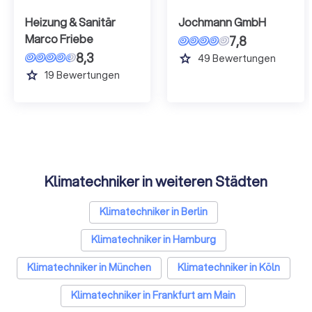
Heizung & Sanitär
Jochmann GmbH
Marco Friebe
7,8
8,3
grade
49
Bewertungen
grade
19
Bewertungen
Klimatechniker in weiteren Städten
Klimatechniker in Berlin
Klimatechniker in Hamburg
Klimatechniker in München
Klimatechniker in Köln
Klimatechniker in Frankfurt am Main