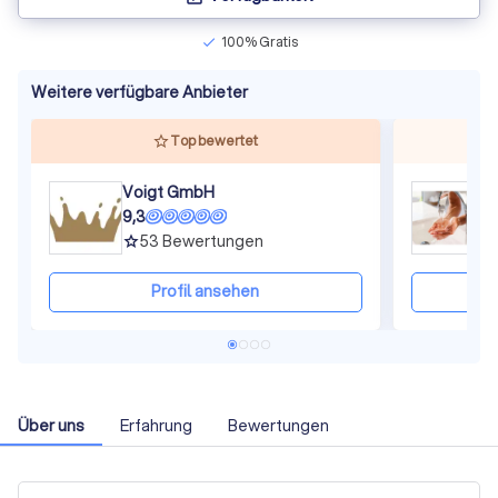
100% Gratis
check
Weitere verfügbare Anbieter
Top bewertet
Voigt GmbH
9,3
8
53
Bewertungen
grade
gra
Profil ansehen
Über uns
Erfahrung
Bewertungen