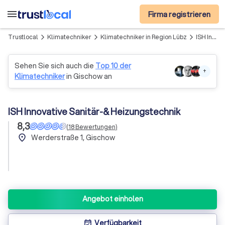
menu
Firma registrieren
Trustlocal
Klimatechniker
Klimatechniker in Region Lübz
ISH Innovative Sanitär-& Heizungstechnik
arrow_forward_ios
arrow_forward_ios
arrow_forward_ios
Sehen Sie sich auch die
Top 10 der
+
Klimatechniker
in Gischow an
ISH Innovative Sanitär-& Heizungstechnik
8,3
(
18
Bewertungen
)
place
Werderstraße 1, Gischow
Angebot einholen
Verfügbarkeit
event_available