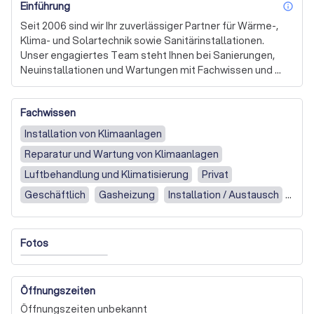
Einführung
inf
Seit 2006 sind wir Ihr zuverlässiger Partner für Wärme-, 
Klima- und Solartechnik sowie Sanitärinstallationen. 
Unser engagiertes Team steht Ihnen bei Sanierungen, 
Neuinstallationen und Wartungen mit Fachwissen und 
Leidenschaft zur Seite. Wir verstehen, dass jede 
Herausforderung einzigartig ist, und entwickeln 
Fachwissen
gemeinsam mit Ihnen maßgeschneiderte Lösungen, die 
wir in enger Abstimmung fristgerecht umsetzen.

Installation von Klimaanlagen
Reparatur und Wartung von Klimaanlagen
Besonders hervorzuheben ist unser Angebot der 
Thermografie. Mit dieser innovativen Technik 
Luftbehandlung und Klimatisierung
Privat
identifizieren wir Wärmelecks und prüfen die Qualität 
Geschäftlich
Gasheizung
Installation / Austausch
Ihrer Bauleistungen. So erkennen Sie gezielt 
Reparatur
Holzheizung
Sonstige
Wartung
Schwachstellen in der Dämmung und können gezielt 
Maßnahmen zur Verbesserung ergreifen. Unsere 
Fotos
Expertise in der Thermografie ermöglicht es uns, selbst 
kleinste Temperaturunterschiede zu erfassen und Ihnen 
wertvolle Einblicke zu geben.

Öffnungszeiten
Wir legen großen Wert auf Kundenzufriedenheit und 
Öffnungszeiten unbekannt