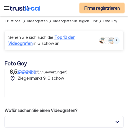
menu
Firma registrieren
Trustlocal
Videografen
Videografen in Region Lübz
Foto Goy
arrow_forward_ios
arrow_forward_ios
arrow_forward_ios
Sehen Sie sich auch die
Top 10 der
+
Videografen
in Gischow an
Foto Goy
8,5
(
77
Bewertungen
)
place
Ziegenmarkt 9, Gischow
Wofür suchen Sie einen Videografen?