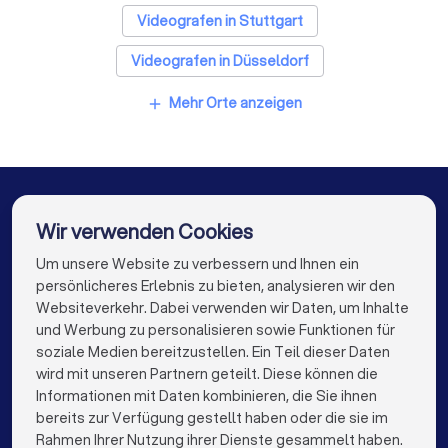
Videografen in Stuttgart
Videografen in Düsseldorf
Videografen in Dortmund
Videografen in Essen
Mehr Orte anzeigen
add
Videografen in Bremen
Videografen in Nürnberg
Videografen in Dresden
Videografen in Hannover
Videografen in Leipzig
Videografen in Duisburg
Wir verwenden Cookies
Videografen in Bochum
Videografen in Wuppertal
Um unsere Website zu verbessern und Ihnen ein
Die besten Unternehmen für Sie
persönlicheres Erlebnis zu bieten, analysieren wir den
Videografen in Bielefeld
Videografen in Bonn
Websiteverkehr. Dabei verwenden wir Daten, um Inhalte
info@trustlocal.de
und Werbung zu personalisieren sowie Funktionen für
Videografen in Münster
soziale Medien bereitzustellen. Ein Teil dieser Daten
wird mit unseren Partnern geteilt. Diese können die
Informationen mit Daten kombinieren, die Sie ihnen
bereits zur Verfügung gestellt haben oder die sie im
keyboard_arrow_down
FÜR PRIVATPERSONEN
Rahmen Ihrer Nutzung ihrer Dienste gesammelt haben.