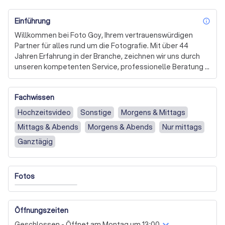
Einführung
inf
Willkommen bei Foto Goy, Ihrem vertrauenswürdigen 
Partner für alles rund um die Fotografie. Mit über 44 
Jahren Erfahrung in der Branche, zeichnen wir uns durch 
unseren kompetenten Service, professionelle Beratung 
und hohen technischen Standard aus. Wir sind stets auf 
dem neuesten Stand der aktuellen Trends in der 
Fachwissen
Fotografie und bieten eine breite Palette an 
Dienstleistungen an. 

Hochzeitsvideo
Sonstige
Morgens & Mittags
Mittags & Abends
Morgens & Abends
Nur mittags
Bei Foto Goy steht der Kunde im Mittelpunkt. Wir nehmen 
uns gerne die Zeit, um Ihre individuellen Bedürfnisse zu 
Ganztägig
verstehen und die besten Lösungen für Sie zu finden. 
Unser Angebot umfasst nicht nur eine große Auswahl an 
Bilderrahmen, sondern auch eine umfassende und 
Fotos
kompetente Beratung. 

Wir sind stolz darauf, dass wir uns durch unsere Expertise 
Öffnungszeiten
und unser Engagement für den Kundenservice 
Geschlossen - Öffnet am Montag um 13:00