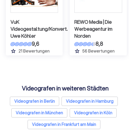
VuK
REWO Media | Die
Videogestaltung/Konvert.
Werbeagentur im
Uwe Köhler
Norden
9,6
8,8
grade
grade
21
Bewertungen
56
Bewertungen
Videografen in weiteren Städten
Videografen in Berlin
Videografen in Hamburg
Videografen in München
Videografen in Köln
Videografen in Frankfurt am Main