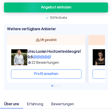
Angebot einholen
100% Gratis
check
Weitere verfügbare Anbieter
Oft gewählt
Ursu Lucian Hochzeitsvideograf
F
9,6
9
22
Bewertungen
grade
gra
Profil ansehen
Über uns
Erfahrung
Bewertungen