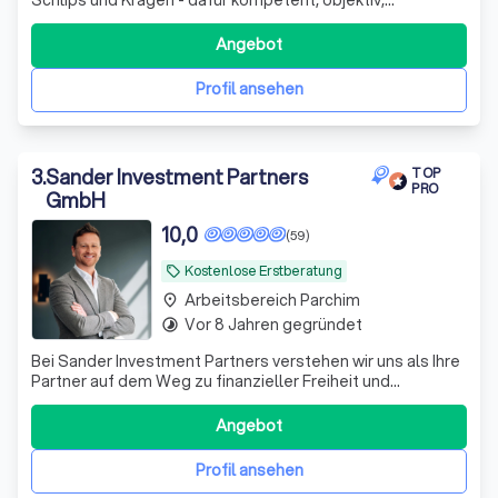
zuverlässig und fair • Versicherungen, Geldanlagen und
Finanzierungen • www.optinvest-beamte.de
Angebot
Profil ansehen
3
.
Sander Investment Partners
TOP
PRO
GmbH
10,0
(59)
Kostenlose Erstberatung
local_offer
Arbeitsbereich Parchim
place
Vor 8 Jahren gegründet
timelapse
Bei Sander Investment Partners verstehen wir uns als Ihre
Partner auf dem Weg zu finanzieller Freiheit und
Sicherheit. Mit über einem Jahrzehnt Erfahrung im
Investmentbereich und einem engagierten Team aus
Angebot
Experten bieten wir maßgeschneiderte Anlagestrategien,
die perfekt auf Ihre individuellen Bedü
Profil ansehen