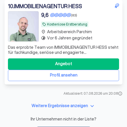
10
.
IMMOBILIENAGENTUR HESS
9,6
(83)
Kostenlose Erstberatung
local_offer
Arbeitsbereich Parchim
place
Vor 6 Jahren gegründet
timelapse
Das erprobte Team von IMMOBILIENAGENTUR HESS steht
für fachkundige, seriöse und engagierte
Vermittlungsarbeit. Wir führen Verkäufer und Käufer,
Vermieter und Mieter zusammen - zum Wohle aller
Angebot
Beteiligten. Hinter dem Gründer, Stanley Hess, steht ein
Team aus erfahrenen und qualifizierten Immobiliene
Profil ansehen
Aktualisiert: 07.08.2026 um 20:08
info
keyboard_arrow_down
Weitere Ergebnisse anzeigen
Ihr Unternehmen nicht in der Liste?