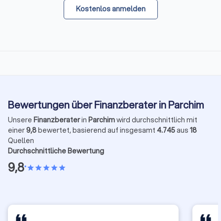
Kostenlos anmelden
Bewertungen über Finanzberater in Parchim
Unsere
Finanzberater
in
Parchim
wird durchschnittlich mit
einer
9,8
bewertet, basierend auf insgesamt
4.745
aus
18
Quellen
Durchschnittliche Bewertung
9,8
•
star
star
star
star
star