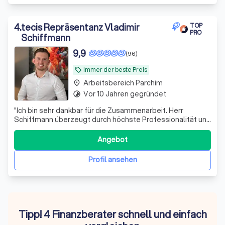
4
.
tecis Repräsentanz Vladimir
TOP
PRO
Schiffmann
9,9
(96)
Immer der beste Preis
local_offer
Arbeitsbereich Parchim
place
Vor 10 Jahren gegründet
timelapse
"Ich bin sehr dankbar für die Zusammenarbeit. Herr
Schiffmann überzeugt durch höchste Professionalität und
spürbare Sorgfalt. Er lebt seine Arbeit mit echter
Überzeugung und liefert tolle Ergebnisse."
Angebot
Profil ansehen
Tipp! 4 Finanzberater schnell und einfach