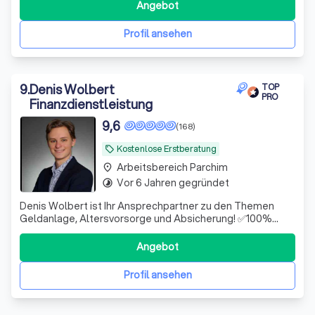
Angebot
Profil ansehen
9
.
Denis Wolbert
TOP
PRO
Finanzdienstleistung
9,6
(168)
Kostenlose Erstberatung
local_offer
Arbeitsbereich Parchim
place
Vor 6 Jahren gegründet
timelapse
Denis Wolbert ist Ihr Ansprechpartner zu den Themen
Geldanlage, Altersvorsorge und Absicherung! ✅100%
unabhängig ✅Hohe Fachkompetenz ✅Digital & schnell
Angebot
Profil ansehen