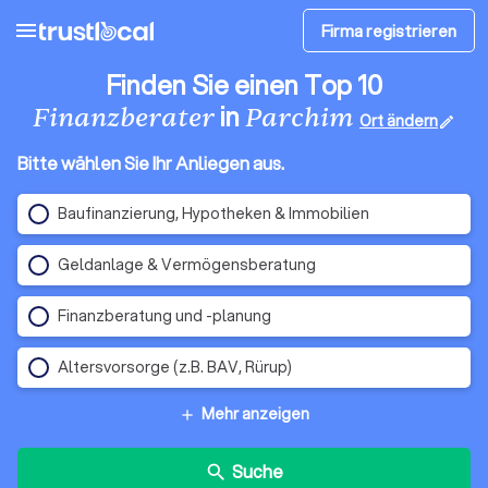
menu
Firma registrieren
Finden Sie einen Top 10
in
Finanzberater
Parchim
Ort ändern
edit
Bitte wählen Sie Ihr Anliegen aus.
Baufinanzierung, Hypotheken & Immobilien
Geldanlage & Vermögensberatung
Finanzberatung und -planung
Altersvorsorge (z.B. BAV, Rürup)
Mehr anzeigen
add
Suche
search