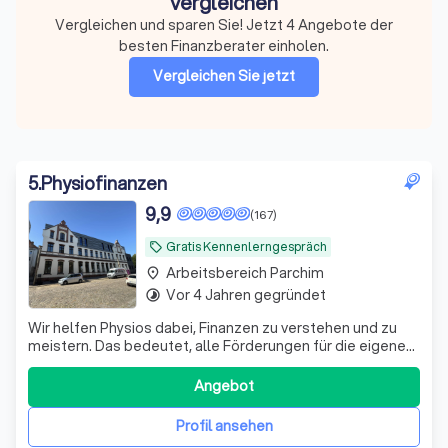
vergleichen
Vergleichen und sparen Sie! Jetzt 4 Angebote der
besten Finanzberater einholen.
Vergleichen Sie jetzt
5
.
Physiofinanzen
9,9
(167)
Gratis Kennenlerngespräch
local_offer
Arbeitsbereich Parchim
place
Vor 4 Jahren gegründet
timelapse
Wir helfen Physios dabei, Finanzen zu verstehen und zu
meistern. Das bedeutet, alle Förderungen für die eigene
Vorsorge und Absicherung richtig zu nutzen.
Angebot
Profil ansehen