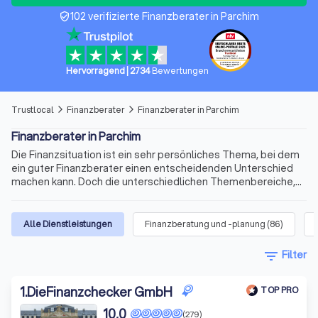
102 verifizierte Finanzberater in Parchim
verified_user
Hervorragend
|
2734
Bewertungen
Trustlocal
Finanzberater
Finanzberater in Parchim
arrow_forward_ios
arrow_forward_ios
Finanzberater in Parchim
Die Finanzsituation ist ein sehr persönliches Thema, bei dem
ein guter Finanzberater einen entscheidenden Unterschied
machen kann. Doch die unterschiedlichen Themenbereiche,
die variablen Qualifikationen für die Beratertätigkeit und die
sich ständig ändernden Voraussetzungen machen die Suche
nach dem richtigen Berater schnell kompliziert. Wir bieten
Alle Dienstleistungen
Finanzberatung und -planung
(
86
)
Ihnen für Ihre Finanzen Experten für Versicherungen,
Immobilienfinanzierungen, Geldanlagen, Altersvorsorge und
filter_list
Filter
vieles mehr. Finden Sie jetzt mit Trustlocal den besten
Finanzberater in Parchim und Umgebung.
1
.
DieFinanzchecker GmbH
TOP PRO
10,0
(279)