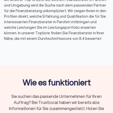
und Umgebung wird die Suche nach dem passenden Partner
für die Finanzberatung unkompliziert. Wir zeigen Ihnen in den
Profilen direkt, welche Erfahrung und Qualifikation die für Sie
interessanten Finanzberater in Parchim mitbringen und
welche Leistungen Sie im Leistungsportfolio erwarten
können. In unserer Topliste finden Sie Finanzberater in Ihrer
Nähe, die mit einem Durchschnittsscore von 8.4 bewertet
wurden. Durch echte Kundenbewertungen erhalten Sie
zudem direkt Informationen zu gebuchten Leistungen und der
Zufriedenheit der Kunden.
Sortieren Sie unsere Topliste mit wenigen Mouseklicks, um
spezialisierte Experten für Ihr Themenfeld in der
Finanzberatung zu finden. So können Sie Spezialisten für
Versicherungen, für Rente & Altersvorsorge, für
Wie es funktioniert
Baufinanzierung, Geldanlagen & Vermögensberatung oder für
die Unternehmensberatung auf einen Blick aussuchen und die
besten Finanzberater in Parchim und Umgebung
Sie suchen das passende Unternehmen für Ihren
kennenlernen. Und wenn noch Fragen bleiben, stehen wir von
Auftrag? Bei Trustlocal haben wir bereits alle
Trustlocal Ihnen gerne zur Verfügung, indem wir
Informationen für Sie zusammengestellt. Holen Sie
entsprechend Ihrer Anfrage direkt ein individuelles Angebot