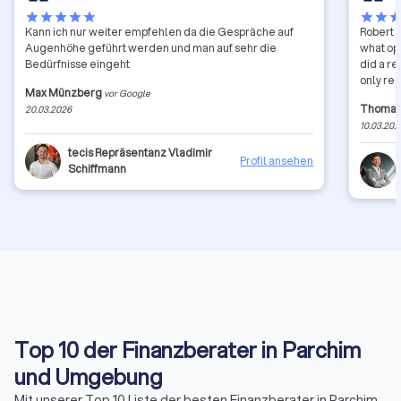
star
star
star
star
star
star
star
sta
Kann ich nur weiter empfehlen da die Gespräche auf
Robert h
Augenhöhe geführt werden und man auf sehr die
what opt
Bedürfnisse eingeht
did a re
only re
Max Münzberg
vor Google
Thomas
20.03.2026
10.03.202
tecis Repräsentanz Vladimir
Profil ansehen
Schiffmann
Top 10 der Finanzberater in Parchim
und Umgebung
Mit unserer Top 10 Liste der besten Finanzberater in Parchim