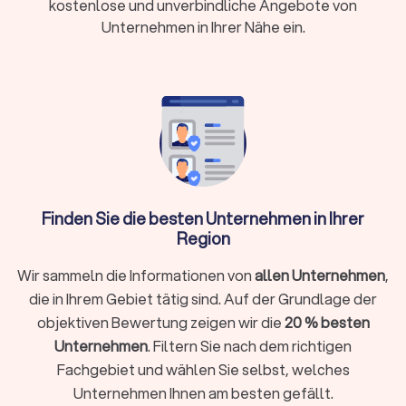
kostenlose und unverbindliche Angebote von
erfragen. Nutzen Sie Trustlocal für die schnelle Suche nach
Unternehmen in Ihrer Nähe ein.
einer Finanzberatung, die genau zu Ihren Bedürfnissen passt.
Welche Expertise braucht mein Finanzberater
in Parchim?
Bei Trustlocal geben wir Ihnen die optimale Suchhilfe für Ihre
Wahl von einem passenden Finanzberater in Parchim. Ein
Finanzberater ist ein Experte, der Kunden in allen Fragen rund
um ihre Finanzen berät. Solche Experten helfen Klienten,
Finden Sie die besten Unternehmen in Ihrer
fundierte Entscheidungen über ihre Geldanlagen,
Region
Altersvorsorge, Versicherungen und andere Finanzaspekte zu
treffen. Dies gelingt durch die Analyse der Finanzsituation
Wir sammeln die Informationen von
allen Unternehmen
,
und durch die Entwicklung. Implementierung und
die in Ihrem Gebiet tätig sind. Auf der Grundlage der
Überwachung eines maßgeschneiderten Finanzplans. Eine
gute Finanzberatung kann spezialisiert sein oder im Team von
objektiven Bewertung zeigen wir die
20 % besten
Experten für unterschiedliche Bereiche als unabhängige
Unternehmen
. Filtern Sie nach dem richtigen
Berater für Sie tätig werden:
Versicherungen
Fachgebiet und wählen Sie selbst, welches
Baufinanzierung, Hypotheken & Immobilien
Unternehmen Ihnen am besten gefällt.
Vermögensverwaltung, Finanzplanung & -beratung