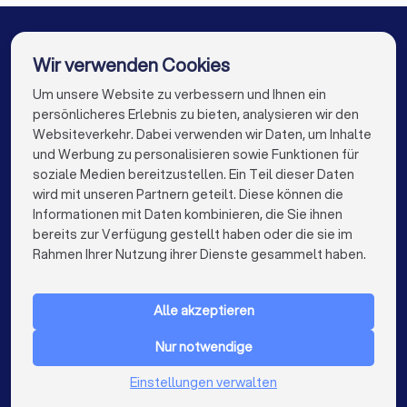
Finanzberater in Dortmund
Finanzberater in Essen
Finanzberater in Bremen
Finanzberater in Nürnberg
Wir verwenden Cookies
Um unsere Website zu verbessern und Ihnen ein
Die besten Finanzberater für Sie
Finanzberater in Dresden
persönlicheres Erlebnis zu bieten, analysieren wir den
Finanzberater in Hannover
Finanzberater in Leipzig
Websiteverkehr. Dabei verwenden wir Daten, um Inhalte
info@trustlocal.de
und Werbung zu personalisieren sowie Funktionen für
Finanzberater in Duisburg
Finanzberater in Bochum
soziale Medien bereitzustellen. Ein Teil dieser Daten
wird mit unseren Partnern geteilt. Diese können die
Finanzberater in Wuppertal
Informationen mit Daten kombinieren, die Sie ihnen
bereits zur Verfügung gestellt haben oder die sie im
keyboard_arrow_down
Finanzberater in Bielefeld
Finanzberater in Bonn
FÜR PRIVATPERSONEN
Rahmen Ihrer Nutzung ihrer Dienste gesammelt haben.
keyboard_arrow_down
Finanzberater in Münster
Finanzberater in der Nähe
FÜR FIRMEN
Alle akzeptieren
keyboard_arrow_down
ÜBER TRUSTLOCAL
Nur notwendige
LAND
Niederlande
Einstellungen verwalten
Belgien