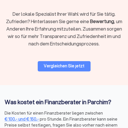
Unternehmensberatung & Finanzierung
Der lokale Spezialist Ihrer Wahl wird für Sie tätig.
Die Finanzierung von Unternehmen und Finanzfragen im
Zufrieden? Hinterlassen Sie gerne eine
Bewertung
, um
Rahmen der Unternehmensberatung ist ein anspruchsvolles
Anderen Ihre Erfahrung mitzuteilen. Zusammen sorgen
Themenfeld, bei dem ein spezialisierter Finanzberater die
wir so für mehr Transparenz und Zufriedenheit im und
einzig richtige Wahl ist. Erfahren Sie auf einen Blick, wer als
nach dem Entscheidungsprozess.
Finanzberater für Sie und Ihr Unternehmen in Frage kommt,
um auch komplexe Situationen mit dem passenden Partner
optimal zu meistern.
Auf Trustlocal können Sie Ihre Bedürfnisse beschreiben und
Vergleichen Sie jetzt
erklären, damit qualifizierte und kompetente Finanzberater in
Parchim Ihnen maßgeschneiderte Angebote anbieten können.
Finanzberatung in Parchim: Versicherungen,
Was kostet ein Finanzberater in Parchim?
Altersvorsorge, Vermögensplanung und mehr
Die komplexe Welt der Finanzen wird mit dem richtigen
Die Kosten für einen Finanzberater liegen zwischen
Finanzberater an Ihrer Seite zu einem Segen für Ihr
€
100
,-
und
€
150
,-
pro Stunde. Ein Finanzberater kann seine
Vermögen. Seriosität, Zuverlässigkeit, Fachkenntnisse zu
Preise selbst festlegen, fragen Sie also vorher nach einem