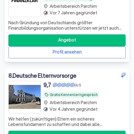
Arbeitsbereich Parchim
place
Vor 7 Jahren gegründet
timelapse
Nach Gründung von Deutschlands größter
Finanzbildungsorganisation unterstützen wir jetzt auch
bei der Umsetzung. Bekannt aus ZDF, ARD, RTL und vielen
weiteren Medien.
Angebot
Profil ansehen
8
.
Deutsche Elternvorsorge
9,7
(67)
Gratis Kennenlerngespräch
local_offer
Arbeitsbereich Parchim
place
Vor 4 Jahren gegründet
timelapse
Wir helfen (zukünftigen) Eltern ein sicheres
Lebensfundament zu schaffen und dabei alle
Steuervorteile zu nutzen, die dir zustehen.