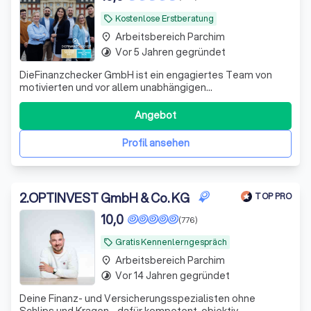
Kostenlose Erstberatung
local_offer
Arbeitsbereich Parchim
place
Vor 5 Jahren gegründet
timelapse
DieFinanzchecker GmbH ist ein engagiertes Team von
motivierten und vor allem unabhängigen
Finanz-/Versicherungsmaklern aus dem Münsterland. Seit
2012 bieten wir unseren Kunden individuelle und
Angebot
zielorientierte Produkte an, wobei wir den Fokus auf
Transparenz und Verständlichkeit setzen. Wir sind uns
Profil ansehen
2
.
OPTINVEST GmbH & Co. KG
TOP PRO
10,0
(776)
Gratis Kennenlerngespräch
local_offer
Arbeitsbereich Parchim
place
Vor 14 Jahren gegründet
timelapse
Deine Finanz- und Versicherungsspezialisten ohne
Schlips und Kragen - dafür kompetent, objektiv,