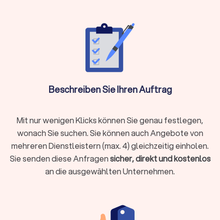
Rente & Altersvorsorge
Unternehmensberatung & Finanzierung
Versicherungen
Der Finanzberater für Versicherungen weiß durch die
Schilderung Ihrer Lebens- und Finanzsituation die besten
Absicherungen zu gewährleisten. Ob
Beschreiben Sie Ihren Auftrag
Berufsunfähigkeitsversicherung, Hausrat oder
Tierhalterhaftpflicht: Bei einem unabhängigen
Versicherungsberater in Parchim sind Sie in den besten
Mit nur wenigen Klicks können Sie genau festlegen,
Händen.
wonach Sie suchen. Sie können auch Angebote von
mehreren Dienstleistern (max. 4) gleichzeitig einholen.
Sie senden diese Anfragen
sicher, direkt und kostenlos
Baufinanzierung, Hypotheken & Immobilien
an die ausgewählten Unternehmen.
Finanzierungen rund um Immobilienkauf, Immobilienverkauf
und deren Unterhaltung stellen schnell vor
Herausforderungen.
Experten für die Baufinanzierung
, für
Hypotheken und Immobilien allgemein helfen Ihnen, das
Beste aus Ihrer Immobiliensituation herauszuholen.