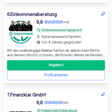
6
.
Einkommensberatung
9,8
(143)
Gratis Kennenlerngespräch
local_offer
Arbeitsbereich Parchim
place
Vor 4 Jahren gegründet
timelapse
Wir als unabhängige Makler helfen dir dabei mehr Netto
aus deinem Brutto zu holen, die Kosten deiner laufenden
Verträge zu reduzieren und deine Rentenlücke zu
schließen.
Angebot
Profil ansehen
7
.
Finanzklar GmbH
9,8
(66)
Kostenlose Erstberatung
local_offer