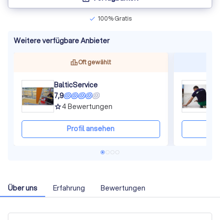
100% Gratis
check
Weitere verfügbare Anbieter
Oft gewählt
BalticService
G
7,9
7
4
Bewertungen
grade
gra
Profil ansehen
Über uns
Erfahrung
Bewertungen