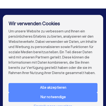
Gärtner in Nürnberg
Gärtner in Dresden
Gärtner in Hannover
Gärtner in Leipzig
Gärtner in Duisburg
Gärtner in Bochum
Wir verwenden Cookies
Gärtner in Wuppertal
Gärtner in Bielefeld
Um unsere Website zu verbessern und Ihnen ein
Die besten Unternehmen für Sie
persönlicheres Erlebnis zu bieten, analysieren wir den
Gärtner in Bonn
Gärtner in Münster
Websiteverkehr. Dabei verwenden wir Daten, um Inhalte
info@trustlocal.de
und Werbung zu personalisieren sowie Funktionen für
soziale Medien bereitzustellen. Ein Teil dieser Daten
wird mit unseren Partnern geteilt. Diese können die
Informationen mit Daten kombinieren, die Sie ihnen
bereits zur Verfügung gestellt haben oder die sie im
keyboard_arrow_down
FÜR PRIVATPERSONEN
Rahmen Ihrer Nutzung ihrer Dienste gesammelt haben.
keyboard_arrow_down
FÜR FIRMEN
Alle akzeptieren
keyboard_arrow_down
ÜBER TRUSTLOCAL
Nur notwendige
LAND
Niederlande