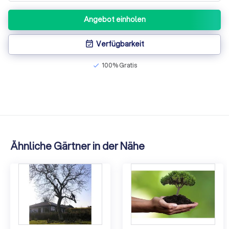
Angebot einholen
Verfügbarkeit
event_available
100% Gratis
check
Ähnliche Gärtner in der Nähe