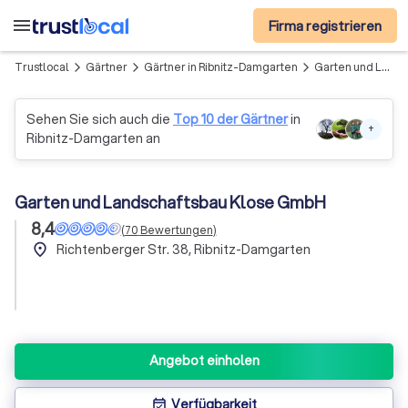
menu
Firma registrieren
Trustlocal
Gärtner
Gärtner in Ribnitz-Damgarten
Garten und Landschaftsbau Klose GmbH
arrow_forward_ios
arrow_forward_ios
arrow_forward_ios
Sehen Sie sich auch die
Top 10 der Gärtner
in
+
Ribnitz-Damgarten an
Garten und Landschaftsbau Klose GmbH
8,4
(
70
Bewertungen
)
place
Richtenberger Str. 38, Ribnitz-Damgarten
Angebot einholen
Verfügbarkeit
event_available