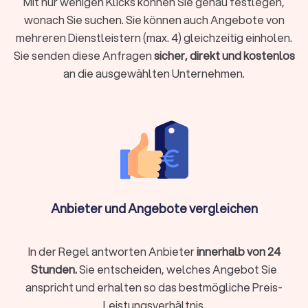
Mit nur wenigen Klicks können Sie genau festlegen,
Händen.
wonach Sie suchen. Sie können auch Angebote von
mehreren Dienstleistern (max. 4) gleichzeitig einholen.
Sie senden diese Anfragen
sicher, direkt und kostenlos
Baufinanzierung, Hypotheken & Immobilien
an die ausgewählten Unternehmen.
Finanzierungen rund um Immobilienkauf, Immobilienverkauf
und deren Unterhaltung stellen schnell vor
Herausforderungen.
Experten für die Baufinanzierung
, für
Hypotheken und Immobilien allgemein helfen Ihnen, das
Beste aus Ihrer Immobiliensituation herauszuholen.
Vermögensverwaltung, Finanzplanung & -
beratung
Anbieter und Angebote vergleichen
Wer Vermögen hat, möchte es behalten und erhöhen. Wer
noch am Anfang der Finanzplanung steht, möchte Vermögen
aufbauen. Für Berater zu Vermögensverwaltung,
In der Regel antworten Anbieter
innerhalb von 24
Finanzplanung und -beratung finden Sie bei uns wertvolle
Stunden.
Sie entscheiden, welches Angebot Sie
Hinweise auf die passende Finanzberatung in Rostock.
anspricht und erhalten so das bestmögliche Preis-
Leistungsverhältnis.