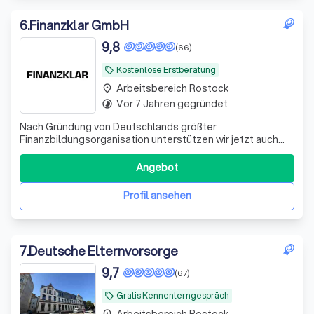
6
.
Finanzklar GmbH
9,8
(66)
Kostenlose Erstberatung
local_offer
Arbeitsbereich Rostock
place
Vor 7 Jahren gegründet
timelapse
Nach Gründung von Deutschlands größter
Finanzbildungsorganisation unterstützen wir jetzt auch
bei der Umsetzung. Bekannt aus ZDF, ARD, RTL und vielen
weiteren Medien.
Angebot
Profil ansehen
7
.
Deutsche Elternvorsorge
9,7
(67)
Gratis Kennenlerngespräch
local_offer
Arbeitsbereich Rostock
place