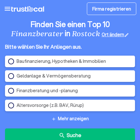
menu
Firma registrieren
Finden Sie einen Top 10
in
Finanzberater
Rostock
Ort ändern
edit
Bitte wählen Sie Ihr Anliegen aus.
Baufinanzierung, Hypotheken & Immobilien
Geldanlage & Vermögensberatung
Finanzberatung und -planung
Altersvorsorge (z.B. BAV, Rürup)
Mehr anzeigen
add
Suche
search