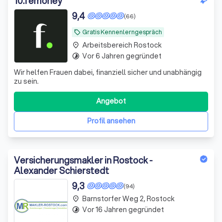
10
.
femoney
9,4
(66)
Gratis Kennenlerngespräch
local_offer
Arbeitsbereich Rostock
place
Vor 6 Jahren gegründet
timelapse
Wir helfen Frauen dabei, finanziell sicher und unabhängig
zu sein.
Angebot
Profil ansehen
Versicherungsmakler in Rostock -
Alexander Schierstedt
9,3
(94)
Barnstorfer Weg 2, Rostock
place
Vor 16 Jahren gegründet
timelapse