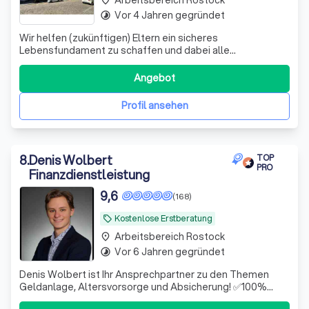
Vor 4 Jahren gegründet
timelapse
Wir helfen (zukünftigen) Eltern ein sicheres
Lebensfundament zu schaffen und dabei alle
Steuervorteile zu nutzen, die dir zustehen.
Angebot
Profil ansehen
8
.
Denis Wolbert
TOP
PRO
Finanzdienstleistung
9,6
(168)
Kostenlose Erstberatung
local_offer
Arbeitsbereich Rostock
place
Vor 6 Jahren gegründet
timelapse
Denis Wolbert ist Ihr Ansprechpartner zu den Themen
Geldanlage, Altersvorsorge und Absicherung! ✅100%
unabhängig ✅Hohe Fachkompetenz ✅Digital & schnell