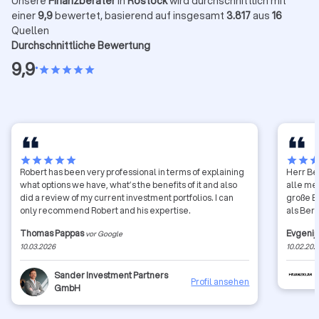
Unsere
Finanzberater
in
Rostock
wird durchschnittlich mit
einer
9,9
bewertet, basierend auf insgesamt
3.817
aus
16
Quellen
Durchschnittliche Bewertung
9,9
•
star
star
star
star
star
star
star
star
star
star
star
star
sta
Robert has been very professional in terms of explaining
Herr Bel
what options we have, what’s the benefits of it and also
alle me
did a review of my current investment portfolios. I can
große E
only recommend Robert and his expertise.
als Ber
Thomas Pappas
Evgenij
vor Google
10.03.2026
10.02.202
Sander Investment Partners
Profil ansehen
GmbH