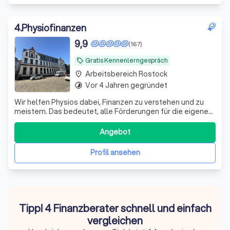
4
.
Physiofinanzen
9,9
(167)
Gratis Kennenlerngespräch
local_offer
Arbeitsbereich Rostock
place
Vor 4 Jahren gegründet
timelapse
Wir helfen Physios dabei, Finanzen zu verstehen und zu
meistern. Das bedeutet, alle Förderungen für die eigene
Vorsorge und Absicherung richtig zu nutzen.
Angebot
Profil ansehen
Tipp! 4 Finanzberater schnell und einfach
vergleichen