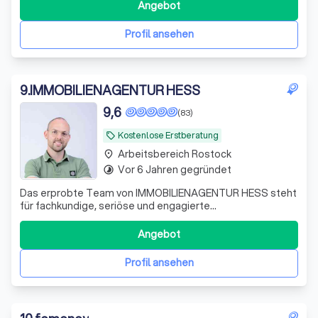
Angebot
Profil ansehen
9
.
IMMOBILIENAGENTUR HESS
9,6
(83)
Kostenlose Erstberatung
local_offer
Arbeitsbereich Rostock
place
Vor 6 Jahren gegründet
timelapse
Das erprobte Team von IMMOBILIENAGENTUR HESS steht
für fachkundige, seriöse und engagierte
Vermittlungsarbeit. Wir führen Verkäufer und Käufer,
Vermieter und Mieter zusammen - zum Wohle aller
Angebot
Beteiligten. Hinter dem Gründer, Stanley Hess, steht ein
Team aus erfahrenen und qualifizierten Immobiliene
Profil ansehen