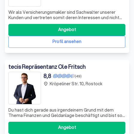
Wir als Versicherungsmakler sind Sachwalter unserer
Kunden und vertreten somit deren Interessen und nicht
die der Versicherer. Sie sagen uns was Sie wünschen und
wir starten für Sie die Marktanalyse. Wir nutzen
Angebot
Analysesoftware wo hunderte Leistungsmerkmale
verglichen werden und dieses auch bis ins k
Profil ansehen
tecis Repräsentanz Ole Fritsch
8,8
(49)
Kröpeliner Str. 10, Rostock
place
Du hast dich gerade aus irgendeinem Grund mit dem
Thema Finanzen und Geldanlage beschäftigt und bist so
auf unserer Internetseite gelandet. Ich sage „einen
großen Schritt voraus“, weil wir in diesen Zeiten
Angebot
überwiegend wahrnehmen, dass sich die meisten