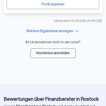
Menschen nicht mehr mit dem Thema Finanzen ause
Profil ansehen
Aktualisiert: 05.08.2026 um 19:43
info
keyboard_arrow_down
Weitere Ergebnisse anzeigen
Ihr Unternehmen nicht in der Liste?
Kostenlos anmelden
Bewertungen über Finanzberater in Rostock