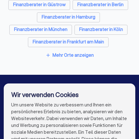
Finanzberater in Güstrow
Finanzberater in Berlin
Finanzberater in Hamburg
Finanzberater in München
Finanzberater in Köln
Finanzberater in Frankfurt am Main
Finanzberater in Stuttgart
Mehr Orte anzeigen
add
Finanzberater in Düsseldorf
Finanzberater in Dortmund
Finanzberater in Essen
Finanzberater in Bremen
Finanzberater in Nürnberg
Wir verwenden Cookies
Finanzberater in Dresden
Um unsere Website zu verbessern und Ihnen ein
Die besten Finanzberater für Sie
persönlicheres Erlebnis zu bieten, analysieren wir den
Finanzberater in Hannover
Finanzberater in Leipzig
Websiteverkehr. Dabei verwenden wir Daten, um Inhalte
info@trustlocal.de
und Werbung zu personalisieren sowie Funktionen für
Finanzberater in Duisburg
Finanzberater in Bochum
soziale Medien bereitzustellen. Ein Teil dieser Daten