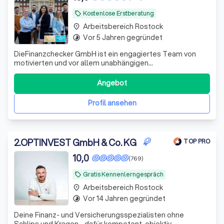
Kostenlose Erstberatung
local_offer
Arbeitsbereich Rostock
place
Vor 5 Jahren gegründet
timelapse
DieFinanzchecker GmbH ist ein engagiertes Team von
motivierten und vor allem unabhängigen
Finanz-/Versicherungsmaklern aus dem Münsterland. Seit
2012 bieten wir unseren Kunden individuelle und
Angebot
zielorientierte Produkte an, wobei wir den Fokus auf
Transparenz und Verständlichkeit setzen. Wir sind uns
Profil ansehen
2
.
OPTINVEST GmbH & Co. KG
TOP PRO
10,0
(769)
Gratis Kennenlerngespräch
local_offer
Arbeitsbereich Rostock
place
Vor 14 Jahren gegründet
timelapse
Deine Finanz- und Versicherungsspezialisten ohne
Schlips und Kragen - dafür kompetent, objektiv,