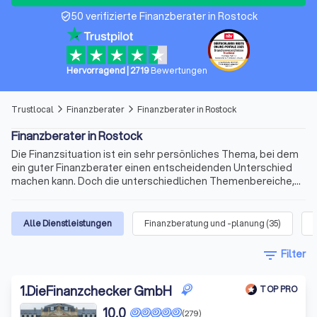
50 verifizierte Finanzberater in Rostock
verified_user
Hervorragend
|
2719
Bewertungen
Trustlocal
Finanzberater
Finanzberater in Rostock
arrow_forward_ios
arrow_forward_ios
Finanzberater in Rostock
Die Finanzsituation ist ein sehr persönliches Thema, bei dem
ein guter Finanzberater einen entscheidenden Unterschied
machen kann. Doch die unterschiedlichen Themenbereiche,
die variablen Qualifikationen für die Beratertätigkeit und die
sich ständig ändernden Voraussetzungen machen die Suche
nach dem richtigen Berater schnell kompliziert. Wir bieten
Alle Dienstleistungen
Finanzberatung und -planung
(
35
)
Ihnen für Ihre Finanzen Experten für Versicherungen,
Immobilienfinanzierungen, Geldanlagen, Altersvorsorge und
filter_list
Filter
vieles mehr. Finden Sie jetzt mit Trustlocal den besten
Finanzberater in Rostock und Umgebung.
1
.
DieFinanzchecker GmbH
TOP PRO
10,0
(279)