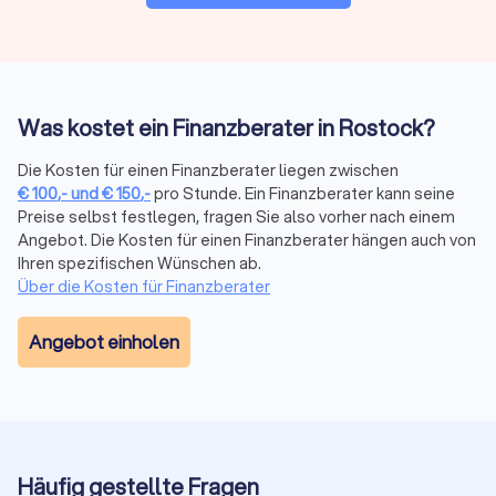
Rostock Ihnen maßgeschneiderte Angebote anbieten
können.
Finanzberatung in Rostock: Versicherungen,
Was kostet ein Finanzberater in Rostock?
Altersvorsorge, Vermögensplanung und mehr
Die Kosten für einen Finanzberater liegen zwischen
Die komplexe Welt der Finanzen wird mit dem richtigen
€
100
,-
und
€
150
,-
pro Stunde. Ein Finanzberater kann seine
Finanzberater an Ihrer Seite zu einem Segen für Ihr
Preise selbst festlegen, fragen Sie also vorher nach einem
Vermögen. Seriosität, Zuverlässigkeit, Fachkenntnisse zu
Angebot. Die Kosten für einen Finanzberater hängen auch von
Besonderheiten und sich ändernde Vorgaben in der Branche
Ihren spezifischen Wünschen ab.
sind daher die maßgeblichen Aspekte, die Sie bei der Wahl
Über die Kosten für Finanzberater
der passenden Finanzberatung in Rostock berücksichtigen
sollten. Mit transparenten Informationen zum
Angebot einholen
Leistungsportfolio, persönlicher Vorstellung und echten
Bewertungen zur Kundenzufriedenheit bei Trustlocal
erleichtern Sie sich die Suche bei der Auswahl.
Wann lohnt sich ein Finanzberater?
Häufig gestellte Fragen