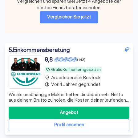
Vergleichen und sparen Sie! Jetzt 4 Angebote der
besten Finanzberater einholen.
Vergleichen Sie jetzt
5
.
Einkommensberatung
9,8
(143)
Gratis Kennenlerngespräch
local_offer
Arbeitsbereich Rostock
place
Vor 4 Jahren gegründet
timelapse
Wir als unabhängige Makler helfen dir dabei mehr Netto
aus deinem Brutto zu holen, die Kosten deiner laufenden
Verträge zu reduzieren und deine Rentenlücke zu
schließen.
Angebot
Profil ansehen