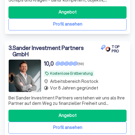
zuverlässig und fair • Versicherungen, Geldanlagen und
Finanzierungen • www.optinvest-beamte.de
Angebot
Profil ansehen
3
.
Sander Investment Partners
TOP
PRO
GmbH
10,0
(59)
Kostenlose Erstberatung
local_offer
Arbeitsbereich Rostock
place
Vor 8 Jahren gegründet
timelapse
Bei Sander Investment Partners verstehen wir uns als Ihre
Partner auf dem Weg zu finanzieller Freiheit und
Sicherheit. Mit über einem Jahrzehnt Erfahrung im
Investmentbereich und einem engagierten Team aus
Angebot
Experten bieten wir maßgeschneiderte Anlagestrategien,
die perfekt auf Ihre individuellen Bedü
Profil ansehen