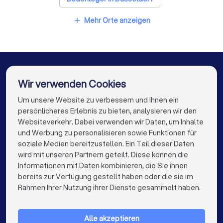
Bodenleger in Dortmund
Bodenleger in Essen
Mehr Orte anzeigen
add
Bodenleger in Bremen
Bodenleger in Nürnberg
Bodenleger in Dresden
Bodenleger in Hannover
Bodenleger in Leipzig
Bodenleger in Duisburg
Wir verwenden Cookies
Bodenleger in Bochum
Bodenleger in Wuppertal
Um unsere Website zu verbessern und Ihnen ein
Die besten Unternehmen für Sie
persönlicheres Erlebnis zu bieten, analysieren wir den
Bodenleger in Bielefeld
Bodenleger in Bonn
Websiteverkehr. Dabei verwenden wir Daten, um Inhalte
info@trustlocal.de
und Werbung zu personalisieren sowie Funktionen für
Bodenleger in Münster
soziale Medien bereitzustellen. Ein Teil dieser Daten
wird mit unseren Partnern geteilt. Diese können die
Informationen mit Daten kombinieren, die Sie ihnen
bereits zur Verfügung gestellt haben oder die sie im
keyboard_arrow_down
FÜR PRIVATPERSONEN
Rahmen Ihrer Nutzung ihrer Dienste gesammelt haben.
keyboard_arrow_down
FÜR FIRMEN
Alle akzeptieren
keyboard_arrow_down
ÜBER TRUSTLOCAL