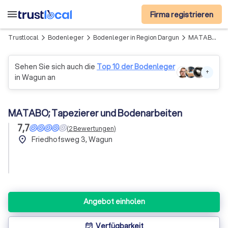
menu
Firma registrieren
Trustlocal
Bodenleger
Bodenleger in Region Dargun
MATABO; Tapezierer und Bodenarbeiten
arrow_forward_ios
arrow_forward_ios
arrow_forward_ios
Sehen Sie sich auch die
Top 10 der Bodenleger
+
in Wagun an
MATABO; Tapezierer und Bodenarbeiten
7,7
(
2
Bewertungen
)
place
Friedhofsweg 3, Wagun
Angebot einholen
Verfügbarkeit
event_available