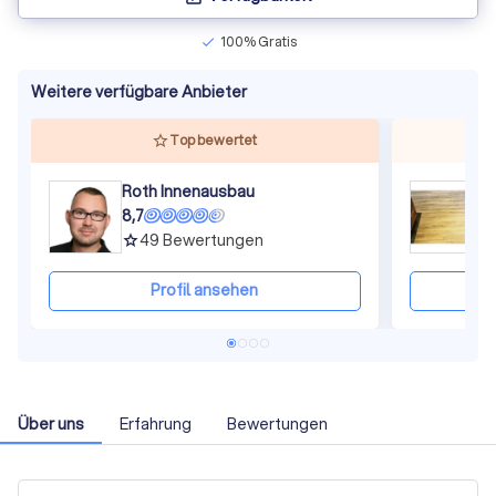
100% Gratis
check
Weitere verfügbare Anbieter
Top bewertet
Roth Innenausbau
D
8,7
8
49
Bewertungen
grade
gra
Profil ansehen
Über uns
Erfahrung
Bewertungen