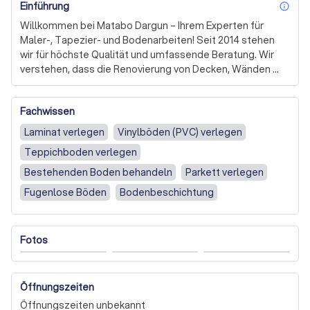
Einführung
inf
Willkommen bei Matabo Dargun – Ihrem Experten für 
Maler-, Tapezier- und Bodenarbeiten! Seit 2014 stehen 
wir für höchste Qualität und umfassende Beratung. Wir 
verstehen, dass die Renovierung von Decken, Wänden 
und Böden eine wichtige Investition in Ihr Zuhause ist. 
Deshalb bieten wir Ihnen ein breites Spektrum an 
Fachwissen
Dienstleistungen an, darunter die fachmännische 
Verlegung von Teppich, Laminat, Parkett und 
Laminat verlegen
Vinylböden (PVC) verlegen
Designböden sowie professionelle 
Teppichboden verlegen
Bodenbeschichtungsarbeiten. 

Bestehenden Boden behandeln
Parkett verlegen
Unsere Leidenschaft für das Handwerk zeigt sich in 
Fugenlose Böden
Bodenbeschichtung
jedem Projekt, das wir anpacken. Wir legen großen Wert 
auf Termintreue und Sauberkeit, damit Sie sich während 
der Arbeiten wohlfühlen können. Auch bei der 
Fotos
Fassadengestaltung und -sanierung sind wir Ihr 
zuverlässiger Partner. Denn wie das Sprichwort sagt: 
„Kleider machen Leute“ – und das gilt auch für Ihr 
Zuhause. 

Öffnungszeiten
Öffnungszeiten unbekannt