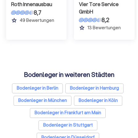
Roth Innenausbau
Vier Tore Service
GmbH
8,7
8,2
grade
49
Bewertungen
grade
13
Bewertungen
Bodenleger in weiteren Städten
Bodenleger in Berlin
Bodenleger in Hamburg
Bodenleger in München
Bodenleger in Köln
Bodenleger in Frankfurt am Main
Bodenleger in Stuttgart
Bodenleger in Düsseldorf