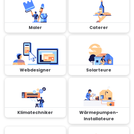
Maler
Caterer
Webdesigner
Solarteure
Klimatechniker
Wärmepumpen-
Installateure