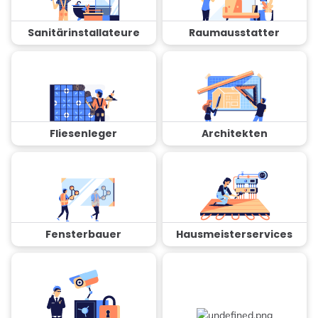
Sanitärinstallateure
Raumausstatter
Fliesenleger
Architekten
Fensterbauer
Hausmeisterservices