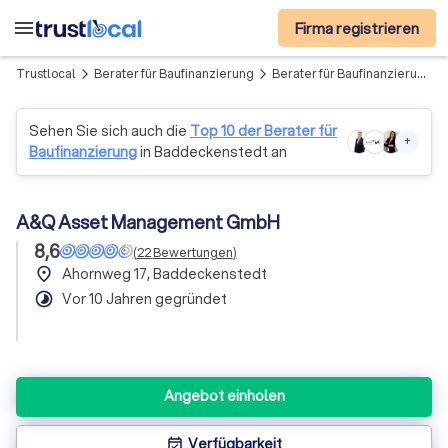
menu
Firma registrieren
Trustlocal
Berater für Baufinanzierung
Berater für Baufinanzierung in Region Holle
arrow_forward_ios
arrow_forward_ios
Sehen Sie sich auch die
Top 10 der Berater für
+
Baufinanzierung
in Baddeckenstedt an
A&Q Asset Management GmbH
8,6
(
22
Bewertungen
)
place
Ahornweg 17, Baddeckenstedt
timelapse
Vor 10 Jahren gegründet
Angebot einholen
Verfügbarkeit
event_available