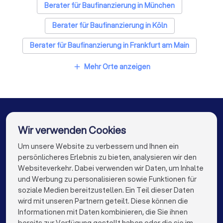
Berater für Baufinanzierung in München
Berater für Baufinanzierung in Köln
Berater für Baufinanzierung in Frankfurt am Main
Berater für Baufinanzierung in Stuttgart
Mehr Orte anzeigen
add
Berater für Baufinanzierung in Düsseldorf
Berater für Baufinanzierung in Dortmund
Berater für Baufinanzierung in Essen
Wir verwenden Cookies
Berater für Baufinanzierung in Nürnberg
Um unsere Website zu verbessern und Ihnen ein
Die besten Unternehmen für Sie
persönlicheres Erlebnis zu bieten, analysieren wir den
Berater für Baufinanzierung in Hannover
Websiteverkehr. Dabei verwenden wir Daten, um Inhalte
info@trustlocal.de
und Werbung zu personalisieren sowie Funktionen für
Berater für Baufinanzierung in Duisburg
soziale Medien bereitzustellen. Ein Teil dieser Daten
wird mit unseren Partnern geteilt. Diese können die
Berater für Baufinanzierung in Bochum
Informationen mit Daten kombinieren, die Sie ihnen