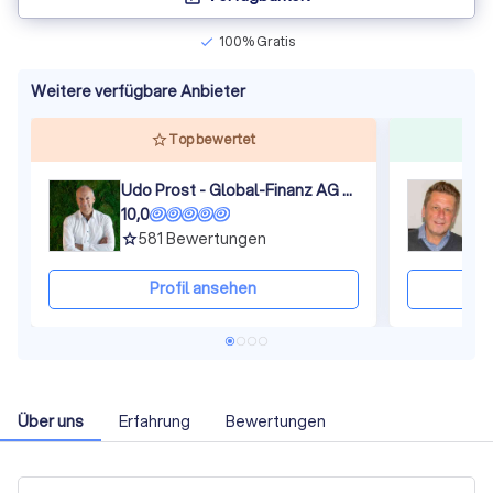
100% Gratis
check
Weitere verfügbare Anbieter
Top bewertet
Udo Prost - Global-Finanz AG - Regionaldirektion Siegen
10,0
9
581
Bewertungen
grade
gra
Profil ansehen
Über uns
Erfahrung
Bewertungen