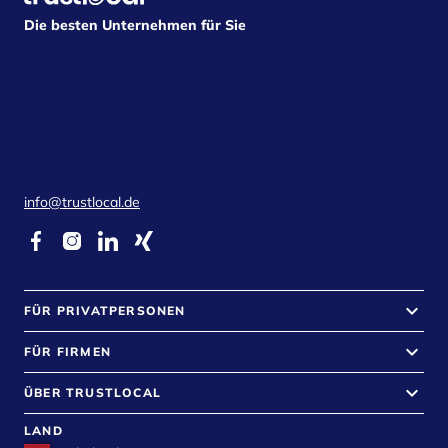
Die besten Unternehmen für Sie
info@trustlocal.de
keyboard_arrow_down
FÜR PRIVATPERSONEN
keyboard_arrow_down
FÜR FIRMEN
keyboard_arrow_down
ÜBER TRUSTLOCAL
LAND