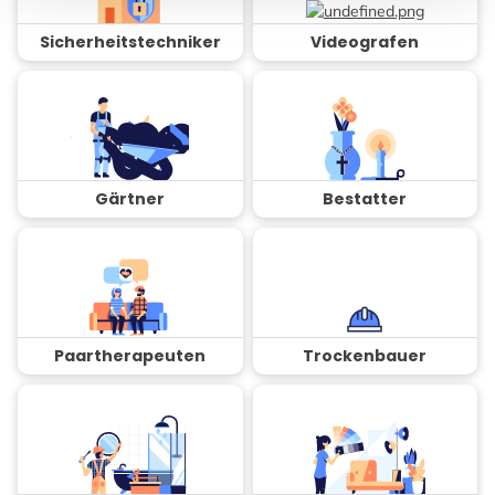
Sicherheitstechniker
Videografen
Gärtner
Bestatter
Paartherapeuten
Trockenbauer