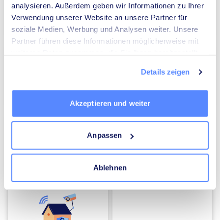
analysieren. Außerdem geben wir Informationen zu Ihrer
Verwendung unserer Website an unsere Partner für
Umzugsunternehmen
Heizungsbauer
soziale Medien, Werbung und Analysen weiter. Unsere
Partner führen diese Informationen möglicherweise mit
weiteren Daten zusammen, die Sie ihnen bereitgestellt
haben oder die sie im Rahmen Ihrer Nutzung der Dienste
Details zeigen
gesammelt haben.
Elektriker
Mediatoren
Akzeptieren und weiter
Anpassen
Ablehnen
Energieberater
Kammerjäger