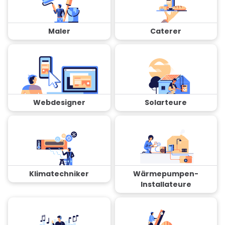
Maler
Caterer
Webdesigner
Solarteure
Klimatechniker
Wärmepumpen-
Installateure