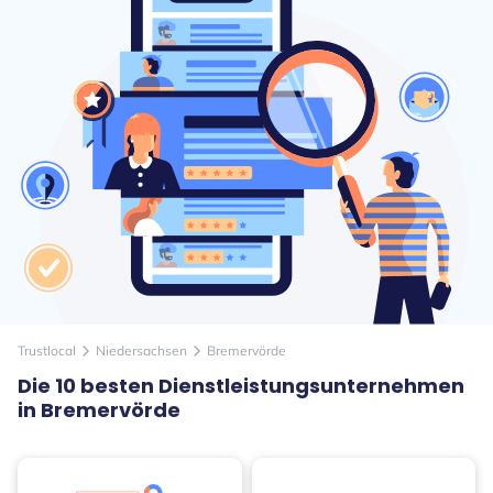
Trustlocal
Niedersachsen
Bremervörde
arrow_forward_ios
arrow_forward_ios
Die 10 besten Dienstleistungsunternehmen
in Bremervörde