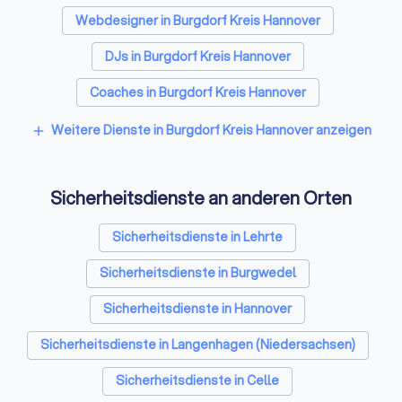
Webdesigner in Burgdorf Kreis Hannover
DJs in Burgdorf Kreis Hannover
Coaches in Burgdorf Kreis Hannover
Videografen in Burgdorf Kreis Hannover
Weitere Dienste in Burgdorf Kreis Hannover anzeigen
add
Bestatter in Burgdorf Kreis Hannover
Sicherheitsdienste an anderen Orten
Paartherapeuten in Burgdorf Kreis Hannover
Freie Redner in Burgdorf Kreis Hannover
Sicherheitsdienste in Lehrte
Sicherheitsdienste in Burgwedel
Sicherheitsdienste in Hannover
Sicherheitsdienste in Langenhagen (Niedersachsen)
Sicherheitsdienste in Celle