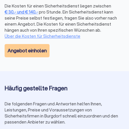
Hannover, erhalten vergleichbare Angebote innerhalb kurzer
Die Kosten für einen Sicherheitsdienst liegen zwischen
Zeit und sehen echte Bewertungen. Unverbindlich und
€
30
,-
und
€
140
,-
pro Stunde. Ein Sicherheitsdienst kann
kostenlos. Jetzt Angebote in Burgdorf Kreis Hannover
seine Preise selbst festlegen, fragen Sie also vorher nach
vergleichen (
Sicherheitsdienst-Anbieter
).
einem Angebot. Die Kosten für einen Sicherheitsdienst
3. Vor-Ort-Begehung:
Lagecheck, Zugänge,
hängen auch von Ihren spezifischen Wünschen ab.
Kommunikationswege und Eskalationsstufen festlegen. So
Über die Kosten für Sicherheitsdienste
startet der Einsatz reibungslos, auch in der Innenstadt.
4. Start & Review:
Mit klaren KPIs (Reaktionszeiten,
Angebot einholen
Berichtswesen) starten, regelmäßig auswerten und bei
Bedarf nachschärfen. Das hält Qualität stabil und Kosten
planbar.
Preisrahmen und Zuschläge
Häufig gestellte Fragen
Die Spannen hängen von Einsatzart, Dauer und Teamgröße ab.
Orientierung für Burgdorf Kreis Hannover:
Objektschutz:
25 € bis 45 € pro Stunde.
Die folgenden Fragen und Antworten helfen Ihnen,
Veranstaltungsschutz:
28 € bis 50 € pro Stunde.
Leistungen, Preise und Voraussetzungen von
Brandwache:
25 € bis 40 € pro Stunde.
Sicherheitsfirmen in Burgdorf schnell einzuordnen und den
Personenschutz (Leibwächter):
50 € bis 150 € pro
passenden Anbieter zu wählen.
Stunde.