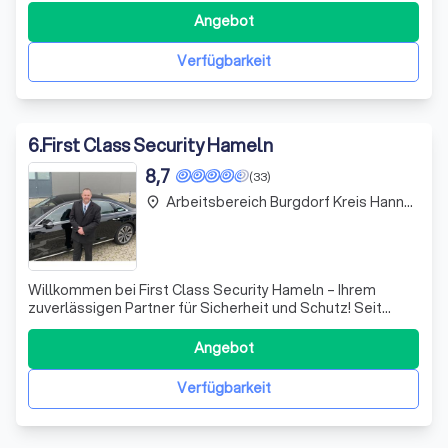
leidenschaftlich für Ihre Sicherheit ein – sowohl im
Angebot
öffentlichen als auch im privaten Bereich. Mit jahrelanger
Erfahrung und einem Team aus mehrsprachigen, geprüft
Verfügbarkeit
6
.
First Class Security Hameln
8,7
(33)
Arbeitsbereich Burgdorf Kreis Hannover
place
Willkommen bei First Class Security Hameln – Ihrem
zuverlässigen Partner für Sicherheit und Schutz! Seit
unserer Gründung im Jahr 2002 durch Oliver D. Robertson
haben wir uns darauf spezialisiert, sowohl gewerbliche als
Angebot
auch private Kunden in Deutschland und Europa
umfassend zu betreuen. Unser Leist
Verfügbarkeit