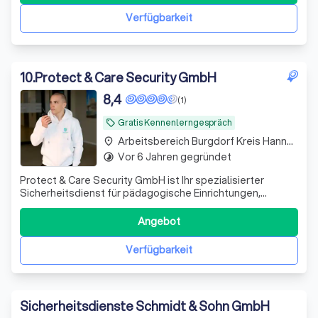
Dienstleistungen, darunter Einlasskontrollen, Pförtne
Verfügbarkeit
10
.
Protect & Care Security GmbH
8,4
(1)
Gratis Kennenlerngespräch
local_offer
Arbeitsbereich Burgdorf Kreis Hannover
place
Vor 6 Jahren gegründet
timelapse
Protect & Care Security GmbH ist Ihr spezialisierter
Sicherheitsdienst für pädagogische Einrichtungen,
Jugendhilfe, Schulen, Kitas und psychiatrische Kliniken.
Unser Schwerpunkt liegt auf Deeskalation,
Angebot
Krisenintervention und der professionellen Betreuung von
Systemsprengern sowie verhaltensauffällig
Verfügbarkeit
Sicherheitsdienste Schmidt & Sohn GmbH