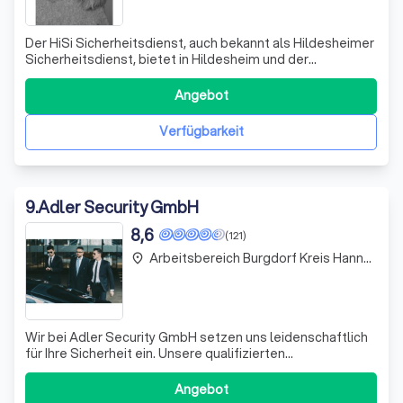
Der HiSi Sicherheitsdienst, auch bekannt als Hildesheimer
Sicherheitsdienst, bietet in Hildesheim und der
Hildesheimer Börde erstklassigen Objekt- und
Veranstaltungsschutz. Unser dynamisches Team, die
Angebot
FeGu Festival Guards, sorgt bundesweit für Sicherheit bei
großen Events wie dem Hurricane, Deichbra
Verfügbarkeit
9
.
Adler Security GmbH
8,6
(121)
Arbeitsbereich Burgdorf Kreis Hannover
place
Wir bei Adler Security GmbH setzen uns leidenschaftlich
für Ihre Sicherheit ein. Unsere qualifizierten
Sicherheitsdienstmitarbeiter im Raum Hannover
gewährleisten einen umfassenden Schutz an Ihren
Angebot
Bewachungsobjekten. Mit einem breiten Spektrum an