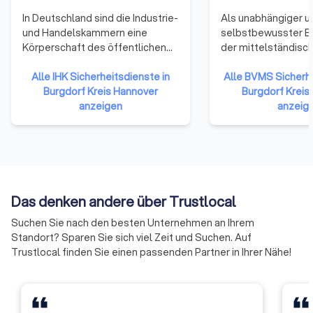
In Deutschland sind die Industrie-
Als unabhängiger u
und Handelskammern eine
selbstbewusster B
Körperschaft des öffentlichen
der mittelständisc
Rechts. Zu ihnen gehören
Sicherheitsunterne
Unternehmen einer Region. Alle
Alle IHK Sicherheitsdienste in
Deutschland verfolg
Alle BVMS Sicherhe
Gewerbetreibenden und
Burgdorf Kreis Hannover
unserer Gründung i
Burgdorf Kreis
Unternehmen mit Ausnahme
anzeigen
erfolgreich gesells
anzeig
reiner Handwerksunternehmen,
und wirtschaftliche 
Landwirtschaften und
stellen uns den ste
Freiberufler (die nicht ins
wachsenden
Handelsregister eingetragen
Herausforderungen,
sind) gehören ihnen per Gesetz
und in Zukunft die A
an.
Sicherheitsdienstle
Das denken andere über Trustlocal
maßgeblich beeinfl
Suchen Sie nach den besten Unternehmen an Ihrem
sorgen für praxisor
Standort? Sparen Sie sich viel Zeit und Suchen. Auf
Lösungsansätze un
Trustlocal finden Sie einen passenden Partner in Ihrer Nähe!
kritischen und kons
Dialog mit Entschei
Politik und Wirtscha
benennen wir klar u
Defizite und verbe