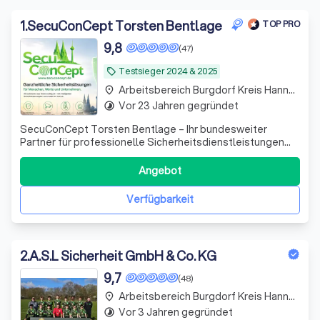
1
.
SecuConCept Torsten Bentlage
TOP PRO
9,8
(47)
Testsieger 2024 & 2025
local_offer
Arbeitsbereich Burgdorf Kreis Hannover
place
Vor 23 Jahren gegründet
timelapse
SecuConCept Torsten Bentlage – Ihr bundesweiter
Partner für professionelle Sicherheitsdienstleistungen
SecuConCept Torsten Bentlage steht seit über 20 Jahren
für zuverlässige, nachhaltige und hochwertige
Angebot
Sicherheitslösungen für Unternehmen, Industrie, Logistik,
Energieversorger und öffentliche Auft
Verfügbarkeit
2
.
A.S.L Sicherheit GmbH & Co. KG
9,7
(48)
Arbeitsbereich Burgdorf Kreis Hannover
place
Vor 3 Jahren gegründet
timelapse