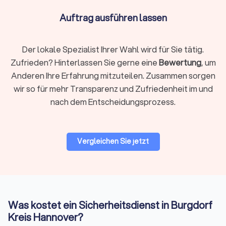
eingebunden werden.
Auftrag ausführen lassen
Personenschutz:
Diskrete Begleitung gefährdeter
Personen mit abgestimmten Routen und Lagechecks.
Erwartbar sind Risikoanalyse, Vorfeldklärung und
Der lokale Spezialist Ihrer Wahl wird für Sie tätig.
abgestimmte Bewegungsprofile.
Empfangs- und Pförtnerdienste:
Zutrittskontrolle,
Zufrieden? Hinterlassen Sie gerne eine
Bewertung
, um
Besucherlenkung und Ausweiserstellung.
Anderen Ihre Erfahrung mitzuteilen. Zusammen sorgen
Professionelles Auftreten am Frontdesk reduziert
wir so für mehr Transparenz und Zufriedenheit im und
Wartezeiten und Zwischenfälle.
nach dem Entscheidungsprozess.
Alarmaufschaltung:
Überwachung mit definierter
Interventionskette. Fragen Sie nach Reaktionsfenstern
und wie Falschalarme behandelt werden.
Vergleichen Sie jetzt
Ablauf der Zusammenarbeit
1. Bedarf klären:
Einsatzort, Zeiten, Mindeststunden,
besondere Risiken und gewünschte Leistungen präzisieren.
Je genauer das Briefing, desto treffsicherer das Angebot.
Was kostet ein Sicherheitsdienst in Burgdorf
2. Angebote über Trustlocal einholen:
Mit einer Anfrage
Kreis Hannover?
erreichen Sie mehrere geprüfte Anbieter in Burgdorf Kreis