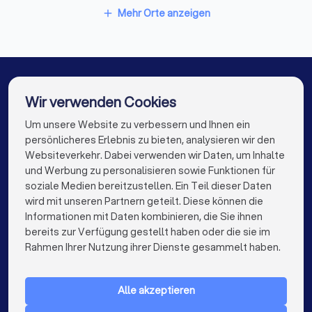
Sicherheitsdienste in Peine
Mehr Orte anzeigen
add
Sicherheitsdienste in Wedemark
Sicherheitsdienste in Hambühren
Sicherheitsdienste in Hemmingen (Niedersachsen)
Wir verwenden Cookies
Sicherheitsdienste in Seelze
Um unsere Website zu verbessern und Ihnen ein
Die besten Sicherheitsdienste für Sie
persönlicheres Erlebnis zu bieten, analysieren wir den
Sicherheitsdienste in Berlin
Websiteverkehr. Dabei verwenden wir Daten, um Inhalte
info@trustlocal.de
und Werbung zu personalisieren sowie Funktionen für
Sicherheitsdienste in Hamburg
soziale Medien bereitzustellen. Ein Teil dieser Daten
wird mit unseren Partnern geteilt. Diese können die
Sicherheitsdienste in München
Informationen mit Daten kombinieren, die Sie ihnen
bereits zur Verfügung gestellt haben oder die sie im
Sicherheitsdienste in Köln
keyboard_arrow_down
FÜR PRIVATPERSONEN
Rahmen Ihrer Nutzung ihrer Dienste gesammelt haben.
Sicherheitsdienste in Frankfurt am Main
keyboard_arrow_down
FÜR FIRMEN
Sicherheitsdienste in Stuttgart
Alle akzeptieren
keyboard_arrow_down
ÜBER TRUSTLOCAL