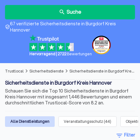
Suche
search
67 verifizierte Sicherheitsdienste in Burgdorf Kreis
verified_user
Hannover
Hervorragend
|
2722
Bewertungen
Trustlocal
Sicherheitsdienste
Sicherheitsdienste in Burgdorf Kreis Hannover
arrow_forward_ios
arrow_forward_ios
Sicherheitsdienste in Burgdorf Kreis Hannover
Schauen Sie sich die Top 10 Sicherheitsdienste in Burgdorf
Kreis Hannover mit insgesamt 1,446 Bewertungen und einem
durchschnittlichen Trustlocal-Score von 8.2 an.
Alle Dienstleistungen
Veranstaltungsschutz
(
44
)
Objekts
filter_list
Filter