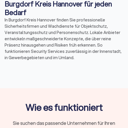
Burgdorf Kreis Hannover für jeden
Bedarf
In Burgdorf Kreis Hannover finden Sie professionelle
Sicherheitsfirmen und Wachdienste für Objektschutz,
Veranstaltungsschutz und Personenschutz. Lokale Anbieter
entwickeln maßgeschneiderte Konzepte, die über reine
Präsenz hinausgehen und Risiken früh erkennen. So
funktionieren Security Services zuverlässig in der Innenstadt,
in Gewerbegebieten und im Umland.
Ob Eventsicherheit bei Konzerten, Baustellenbewachung
während laufender Bauphasen oder Empfangs- und
Pförtnerdienste im Tagesbetrieb: Ein erfahrener
Sicherheitsbetrieb sorgt für klare Abläufe, dokumentierte
Maßnahmen und kurze Reaktionszeiten.
Wie es funktioniert
Warum Anbieter aus der Region?
Teams aus Burgdorf Kreis Hannover kennen Brennpunkte,
typische Veranstaltungsorte und behördliche Abläufe. Das
Sie suchen das passende Unternehmen für Ihren