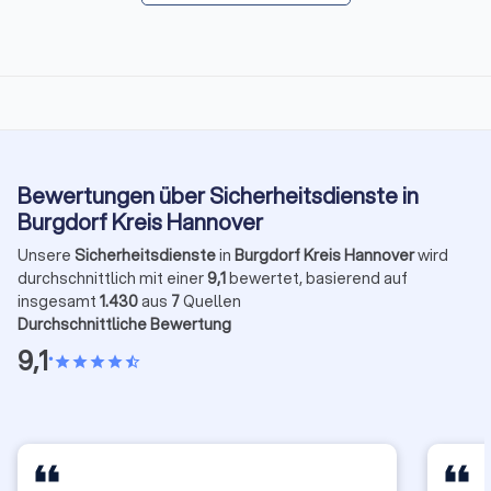
Bewertungen über Sicherheitsdienste in
Burgdorf Kreis Hannover
Unsere
Sicherheitsdienste
in
Burgdorf Kreis Hannover
wird
durchschnittlich mit einer
9,1
bewertet, basierend auf
insgesamt
1.430
aus
7
Quellen
Durchschnittliche Bewertung
9,1
•
star
star
star
star
star_half