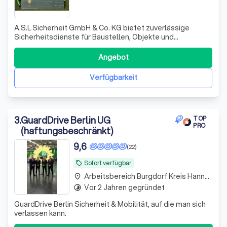
A.S.L Sicherheit GmbH & Co. KG bietet zuverlässige
Sicherheitsdienste für Baustellen, Objekte und
Veranstaltungen – professionell, flexibel und
kundenorientiert.
Angebot
Verfügbarkeit
3
.
GuardDrive Berlin UG
TOP
PRO
(haftungsbeschränkt)
9,6
(22)
Sofort verfügbar
local_offer
Arbeitsbereich Burgdorf Kreis Hannover
place
Vor 2 Jahren gegründet
timelapse
GuardDrive Berlin Sicherheit & Mobilität, auf die man sich
verlassen kann.