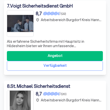
7
.
Voigt Sicherheitsdienst GmbH
8,7
(22)
Arbeitsbereich Burgdorf Kreis Hannover
place
Als erfahrene Sicherheitsfirma mit Hauptsitz in
Hildesheim bieten wir Ihnen umfassende
Sicherheitsdienstleistungen, die auf Ihre individuellen
Bedürfnisse zugeschnitten sind. Wir unterscheiden uns
Angebot
durch unsere Seriosität und Zuverlässigkeit, denn Ihre
Sicherheit hat für uns oberste Priorität. Unser
Verfügbarkeit
8
.
St. Michael Sicherheitsdienst
8,7
(20)
Arbeitsbereich Burgdorf Kreis Hannover
place