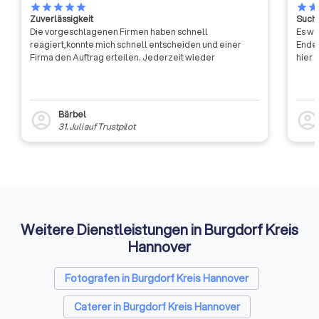
star
star
star
star
star
star
sta
kontinuierlich das N
Zuverlässigkeit
Suche
Bereich Aus- und W
Die vorgeschlagenen Firmen haben schnell
Es wa
in der Sicherheitsb
reagiert,konnte mich schnell entscheiden und einer
Ende 
Firma den Auftrag erteilen. Jederzeit wieder
hier 
Bärbel
account_circle
account_circl
31. Juli
auf
Trustpilot
Weitere Dienstleistungen in Burgdorf Kreis
Hannover
Fotografen in Burgdorf Kreis Hannover
Caterer in Burgdorf Kreis Hannover