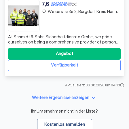
7,6
(55)
Weserstraße 2, Burgdorf Kreis Hannover
place
At Schmidt & Sohn Sicherheitdienste GmbH, we pride
ourselves on being a comprehensive provider of personal
and public security solutions tailored to meet the unique
needs of each client. Our expertise spans a wide array of
Angebot
services, including personal protection, object security,
value transport, an
Verfügbarkeit
Aktualisiert: 03.08.2026 um 04:18
info
keyboard_arrow_down
Weitere Ergebnisse anzeigen
Ihr Unternehmen nicht in der Liste?
Kostenlos anmelden