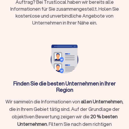
spart Briefing-Zeit und reduziert Fehlplanungen. Gerade in
Auftrag? Bei Trustlocal haben wir bereits alle
der Innenstadt mit hoher Besucherfrequenz zahlt sich
Informationen für Sie zusammengestellt. Holen Sie
Ortskenntnis aus.
kostenlose und unverbindliche Angebote von
Kurze Anfahrtswege bedeuten schnelle Verfügbarkeit bei
Unternehmen in Ihrer Nähe ein.
Ad-hoc-Einsätzen. Für Sie heißt das: weniger Leerzeiten,
verlässliche Schichtübergaben und planbare Kosten.
Mit festen Ansprechpartnern vor Ort lassen sich Begehungen,
Sicherheitskonzepte und Eskalationswege ohne
Reibungsverluste abstimmen.
Auswahlkriterien für Anbieter
Rechtliche Basis:
Seriöse Anbieter arbeiten BewachV-
Finden Sie die besten Unternehmen in Ihrer
konform und verfügen über die Erlaubnis nach § 34a
Region
GewO. Bitten Sie um Einsicht in die Dokumente und
fragen Sie, wie Schulungen nachgehalten werden.
Wir sammeln die Informationen von
allen Unternehmen
,
Meiden Sie Anbieter, die Nachweise nur vage „in
die in Ihrem Gebiet tätig sind. Auf der Grundlage der
Aussicht stellen“.
Qualifikation im Einsatz:
Praxiserfahrene Kräfte mit IHK-
objektiven Bewertung zeigen wir die
20 % besten
Sachkunde (§ 34a) treten souverän auf und handeln
Unternehmen
. Filtern Sie nach dem richtigen
rechtssicher. Fragen Sie nach Einsatzprofilen: