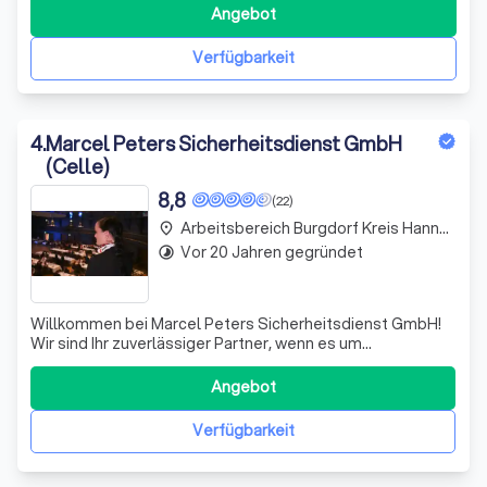
Angebot
Verfügbarkeit
4
.
Marcel Peters Sicherheitsdienst GmbH
(Celle)
8,8
(22)
Arbeitsbereich Burgdorf Kreis Hannover
place
Vor 20 Jahren gegründet
timelapse
Willkommen bei Marcel Peters Sicherheitsdienst GmbH!
Wir sind Ihr zuverlässiger Partner, wenn es um
professionelle Sicherheitslösungen geht. Mit jahrelanger
Erfahrung in der Branche bieten wir maßgeschneiderte
Angebot
Sicherheitskonzepte, die auf die individuellen Bedürfnisse
unserer Kunden abgestimmt sind.
Verfügbarkeit