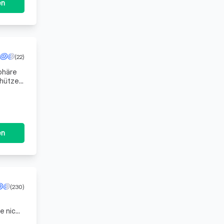
en
(22)
sphäre
chützen.
Da
en
(230)
e nicht
ent