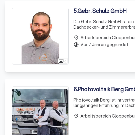
5
.
Gebr. Schulz GmbH
Die Gebr. Schulz GmbH ist ein
Dachdecker- und Zimmererbra
Horst Schulz Bedachungen beka
Arbeitsbereich Cloppenbu
2001 führen die
place
Vor 7 Jahren gegründet
timelapse
5
photo_size_select_actual
6
.
Photovoltaik Berg Gm
Photovoltaik Berg ist Ihr vert
langjährigen Erfahrung im Dac
bieten wir Ihnen eine umfasse
Arbeitsbereich Cloppenbu
Engageme
place