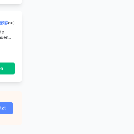
(20)
nte
rauen
en
tzt