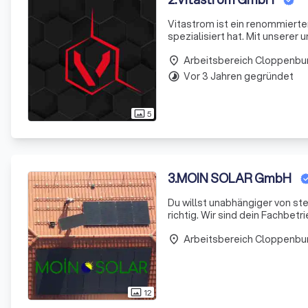
Vitastrom ist ein renommierter
spezialisiert hat. Mit unserer
Partner für alle Arten von Ele
Arbeitsbereich Cloppenbu
place
Vor 3 Jahren gegründet
timelapse
5
photo_size_select_actual
3
.
MOIN SOLAR GmbH
Du willst unabhängiger von s
richtig. Wir sind dein Fachbet
gesamten Region Oldenburg. P
Arbeitsbereich Cloppenbu
installieren
place
12
photo_size_select_actual