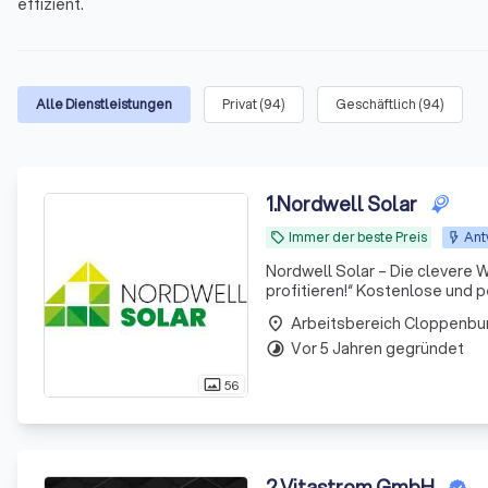
effizient.
Alle Dienstleistungen
Privat
(
94
)
Geschäftlich
(
94
)
1
.
Nordwell Solar
Immer der beste Preis
Ant
local_offer
Nordwell Solar – Die clevere W
profitieren!“ Kosten
Arbeitsbereich Cloppenbu
place
Vor 5 Jahren gegründet
timelapse
56
photo_size_select_actual
2
.
Vitastrom GmbH