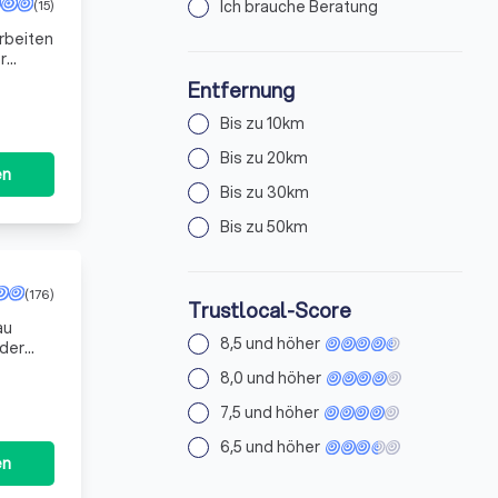
(15)
Ich brauche Beratung
arbeiten
r
Entfernung
Bis zu 10km
Bis zu 20km
en
Bis zu 30km
Bis zu 50km
(176)
Trustlocal-Score
au
8,5 und höher
 der
8,0 und höher
7,5 und höher
6,5 und höher
en