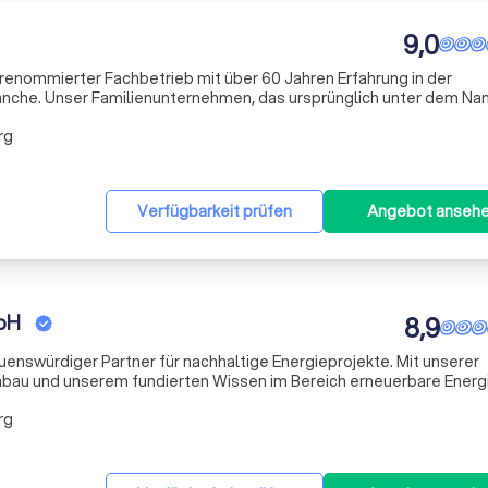
9,0
 renommierter Fachbetrieb mit über 60 Jahren Erfahrung in der
nche. Unser Familienunternehmen, das ursprünglich unter dem N
nnt war, hat sich stets auf die Kundenzufriedenheit konzentriert.
rg
Verfügbarkeit prüfen
Angebot anseh
bH
8,9
rauenswürdiger Partner für nachhaltige Energieprojekte. Mit unserer
hbau und unserem fundierten Wissen im Bereich erneuerbare Energ
nde und professionelle Lösung für Ihre Photovoltaik-Projekte. Unse
rg