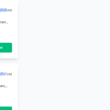
(43)
amen
 Seit
en
(32)
ien,
r