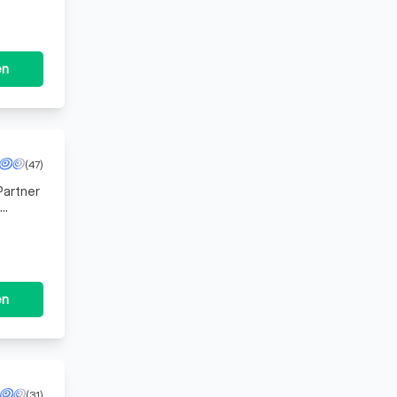
en
(47)
Partner
en
(31)