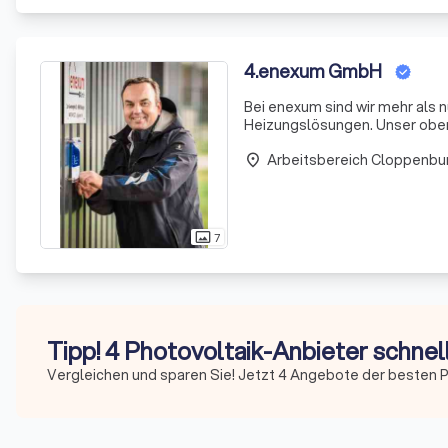
4
.
enexum GmbH
Bei enexum sind wir mehr als nu
Heizungslösungen. Unser oberst
unserer Kunden durch hervorra
Arbeitsbereich Cloppenbu
place
7
photo_size_select_actual
Tipp! 4 Photovoltaik-Anbieter schnel
Vergleichen und sparen Sie! Jetzt 4 Angebote der besten P