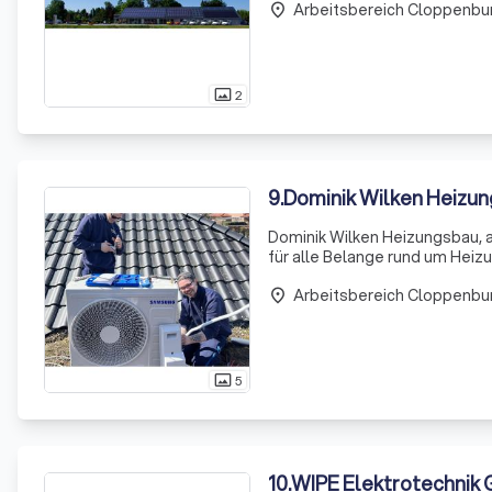
Arbeitsbereich Cloppenbu
Energie
place
2
photo_size_select_actual
9
.
Dominik Wilken Heizun
Dominik Wilken Heizungsbau, a
für alle Belange rund um Heiz
abgeschlossenen Ausbildung a
Arbeitsbereich Cloppenbu
Wasserinstall
place
5
photo_size_select_actual
10
.
WIPE Elektrotechnik