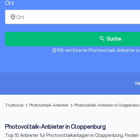
Ort
place
Suche
search
105 verifizierte Photovoltaik-Anbieter 
verified_user
H
Trustlocal
Photovoltaik-Anbieter
Photovoltaik-Anbieter in Cloppenbur
arrow_forward_ios
arrow_forward_ios
Photovoltaik-Anbieter in Cloppenburg
Top 10 Anbieter für Photovoltaikanlagen in Cloppenburg. Finden Si