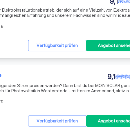
9,1
 Elektroinstallationsbetrieb, der sich auf eine Vielzahl von Elektro
 umfangreichen Erfahrung und unserem Fachwissen sind wir Ihr ideale
ktroinstallationen, von der Montage und Installation von Gebäude
rg
Verfügbarkeit prüfen
Angebot anseh
9,1
teigenden Strompreisen werden? Dann bist du bei MOIN SOLAR gen
rieb für Photovoltaik in Westerstede – mitten im Ammerland, aktiv in
hotovoltaikanlagen Das Herzstück unserer Arbeit. Wir planen und
rg
Verfügbarkeit prüfen
Angebot anseh