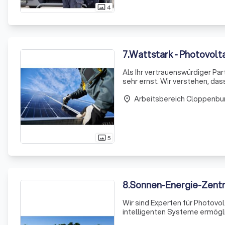
4
photo_size_select_actual
7
.
Wattstark - Photovolta
Als Ihr vertrauenswürdiger Par
sehr ernst. Wir verstehen, das
Mit unserer umfassenden Expe
Arbeitsbereich Cloppenbu
place
5
photo_size_select_actual
8
.
Sonnen-Energie-Zen
Wir sind Experten für Photovo
intelligenten Systeme ermögl
scheint. Mit unserer Expertise