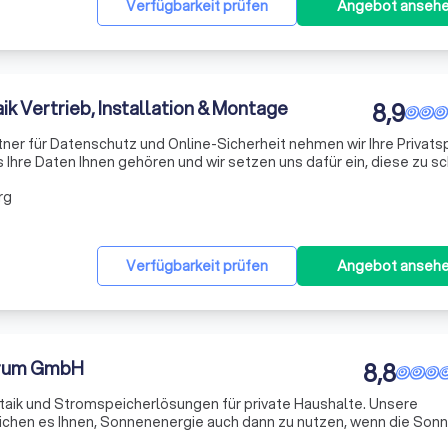
Verfügbarkeit prüfen
Angebot anseh
ik Vertrieb, Installation & Montage
8,9
tner für Datenschutz und Online-Sicherheit nehmen wir Ihre Privat
s Ihre Daten Ihnen gehören und wir setzen uns dafür ein, diese zu s
rtise in der Verarbeitung und Sicherung von personenbezogenen 
rg
Verfügbarkeit prüfen
Angebot anseh
trum GmbH
8,8
ltaik und Stromspeicherlösungen für private Haushalte. Unsere
ichen es Ihnen, Sonnenenergie auch dann zu nutzen, wenn die Sonn
 und innovativen Technologie helfen wir Ihnen, nachhaltig und effizi