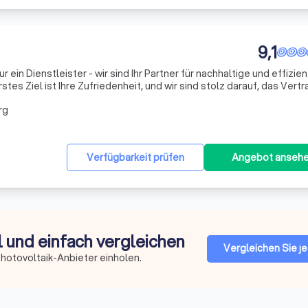
9,1
r ein Dienstleister - wir sind Ihr Partner für nachhaltige und effizie
es Ziel ist Ihre Zufriedenheit, und wir sind stolz darauf, das Vert
gende Arbeit und zuverlässigen Service zu gewinnen. Wir legen g
rg
Verfügbarkeit prüfen
Angebot anseh
l und einfach vergleichen
Vergleichen Sie je
hotovoltaik-Anbieter einholen.