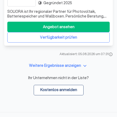
Gegründet 2025
timelapse
SOLIORA ist Ihr regionaler Partner für Photovoltaik,
Batteriespeicher und Wallboxen. Persönliche Beratung,
hochwertige Technik und zuverlässige Umsetzung – alles
aus einer Hand.
Angebot ansehen
Verfügbarkeit prüfen
Aktualisiert: 05.08.2026 um 07:31
info
keyboard_arrow_down
Weitere Ergebnisse anzeigen
Ihr Unternehmen nicht in der Liste?
Kostenlos anmelden