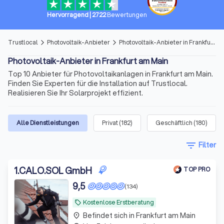
Hervorragend
|
2722
Bewertungen
Trustlocal
Photovoltaik-Anbieter
Photovoltaik-Anbieter in Frankfurt am Main
arrow_forward_ios
arrow_forward_ios
Photovoltaik-Anbieter in Frankfurt am Main
Top 10 Anbieter für Photovoltaikanlagen in Frankfurt am Main.
Finden Sie Experten für die Installation auf Trustlocal.
Realisieren Sie Ihr Solarprojekt effizient.
Alle Dienstleistungen
Privat
(
182
)
Geschäftlich
(
180
)
filter_list
Filter
1
.
CALO.SOL GmbH
TOP PRO
9,5
(134)
Kostenlose Erstberatung
local_offer
Befindet sich in Frankfurt am Main
place