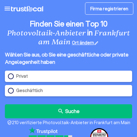
menu
Firma registrieren
Finden Sie einen Top 10
in
Photovoltaik-Anbieter
Frankfurt
am Main
Ort ändern
edit
Wählen Sie aus, ob Sie eine geschäftliche oder private
Angelegenheit haben
Privat
Geschäftlich
Suche
search
210 verifizierte Photovoltaik-Anbieter in Frankfurt am Main
verified_user