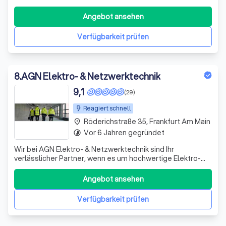
Elektroinstallation, Smart Home – zuverlässig, faire Preise.
Jetzt anfragen!
Angebot ansehen
Verfügbarkeit prüfen
8
.
AGN Elektro- & Netzwerktechnik
9,1
(29)
Reagiert schnell
Röderichstraße 35, Frankfurt Am Main
place
Vor 6 Jahren gegründet
timelapse
Wir bei AGN Elektro- & Netzwerktechnik sind Ihr
verlässlicher Partner, wenn es um hochwertige Elektro-
und Netzwerktechniklösungen in Frankfurt und Umgebung
geht. Unser erfahrenes Team aus Fachkräften widmet
Angebot ansehen
sich mit Leidenschaft der Planung, Installation und
Wartung von elektrotechnischen und IT-ba
Verfügbarkeit prüfen