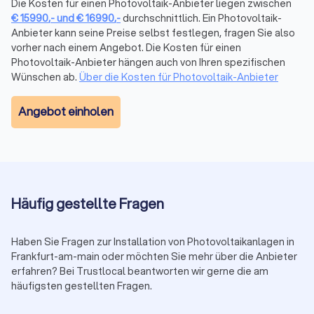
Die Kosten für einen Photovoltaik-Anbieter liegen zwischen
hochwertigen Service bieten und wie andere Kunden ihre
€
15990
,-
und
€
16990
,-
durchschnittlich. Ein Photovoltaik-
Erfahrungen bewertet haben. Sehen Sie sich die Profile und
Anbieter kann seine Preise selbst festlegen, fragen Sie also
Rezensionen an und holen Sie 4 gratis Angebote ein.
vorher nach einem Angebot. Die Kosten für einen
Photovoltaik-Anbieter hängen auch von Ihren spezifischen
Wünschen ab.
Über die Kosten für Photovoltaik-Anbieter
Wartung und Reparatur von Solaranlagen in
Frankfurt am Main
Angebot einholen
Ein Photovoltaik-Anbieter in Frankfurt am Main bietet auch
Wartungs- und Reparaturdienste für Ihre Solaranlage an.
Durch regelmäßige Inspektionen und Wartungen sorgt der
Ingenieur dafür, dass Ihre Solaranlage optimal funktioniert
und eine maximale Leistung erzielt. Im Falle eines Ausfalls
Häufig gestellte Fragen
oder einer Fehlfunktion steht er Ihnen schnell zur Verfügung,
um die notwendigen Reparaturen durchzuführen und Ihre
Solaranlage wieder in Betrieb zu nehmen. Vertrauen Sie auf
Haben Sie Fragen zur Installation von Photovoltaikanlagen in
einen lokalen Photovoltaik-Anlage-Anbieter in Frankfurt am
Frankfurt-am-main oder möchten Sie mehr über die Anbieter
Main und Umgebung, um Ihre PV-Anlage professionell zu
erfahren? Bei Trustlocal beantworten wir gerne die am
installieren und zu warten. Holen Sie sich jetzt bis zu vier
häufigsten gestellten Fragen.
kostenlose Angebote für Ihre Solaranlage und profitieren Sie