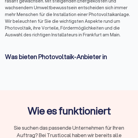
rasant gewachsen. Mit steigenden Energiekosten und
wachsendem Umweltbewusstsein entscheiden sich immer
mehr Menschen für die Installation einer Photovoltaikanlage.
Wir beleuchten für Sie die wichtigsten Aspekte rund um
Photovoltaik, ihre Vorteile, Fördermöglichkeiten und die
Auswahl des richtigen Installateurs in Frankfurt am Main.
Was bieten Photovoltaik-Anbieter in
Frankfurt am Main an?
Photovoltaik-Anbieter in Frankfurt am Main sind Experten in
der Planung und Installation von Solaranlagen für
Privathaushalte, Unternehmen und öffentliche Einrichtungen.
Sie bieten maßgeschneiderte Lösungen, die auf Ihre
Bedürfnisse und die Gegebenheiten Ihres Standorts
zugeschnitten sind. Von der ersten Beratung über die Planung
Wie es funktioniert
bis hin zur Inbetriebnahme kümmern sich diese Fachleute um
alle Schritte, um sicherzustellen, dass Ihre Solaranlage
effizient und zuverlässig funktioniert.
Sie suchen das passende Unternehmen für Ihren
Auftrag? Bei Trustlocal haben wir bereits alle