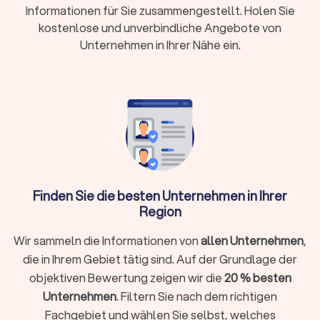
Informationen für Sie zusammengestellt. Holen Sie
Vorteile einer Photovoltaikanlage
kostenlose und unverbindliche Angebote von
Photovoltaik bezeichnet die direkte Umwandlung von
Unternehmen in Ihrer Nähe ein.
Sonnenenergie in elektrische Energie mittels Solarzellen.
Diese Technologie bietet eine umweltfreundliche Alternative
zu fossilen Brennstoffen und spart dadurch CO2 ein.
Neben diesem Beitrag zum Umweltschutz profitieren Sie mit
der Auswahl einer PV-Anlage von einer Reihe weiterer
Vorteile:
Kostenersparnis: Mit einer Photovoltaikanlage können
Sie Ihre Stromkosten erheblich senken.
Unabhängigkeit: Mit einer eigenen PV-Anlage werden
Sie unabhängiger von externen Stromanbietern und
Finden Sie die besten Unternehmen in Ihrer
deren Preisgestaltung. Dies ist besonders in Zeiten
Region
steigender Energiepreise von Vorteil.
Wertsteigerung der Immobilie: Immobilien mit einer
Wir sammeln die Informationen von
allen Unternehmen
,
Photovoltaikanlage sind attraktiver für Käufer und
die in Ihrem Gebiet tätig sind. Auf der Grundlage der
können den Wert des Hauses erhöhen.
objektiven Bewertung zeigen wir die
20 % besten
Unternehmen
. Filtern Sie nach dem richtigen
Zuverlässige Photovoltaik-Anbieter in
Fachgebiet und wählen Sie selbst, welches