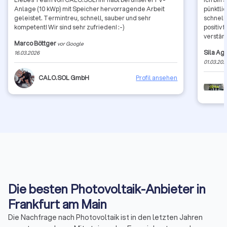
Anlage (10 kWp) mit Speicher hervorragende Arbeit
pünktli
geleistet. Termintreu, schnell, sauber und sehr
schnell
kompetent! Wir sind sehr zufrieden! :-)
positiv 
verstän
Marco Böttger
vor Google
merkt, 
Sila Ag
16.03.2026
wird. A
01.03.202
fair. Ic
und wür
CALO.SOL GmbH
Profil ansehen
Die besten Photovoltaik-Anbieter in
Frankfurt am Main
Die Nachfrage nach Photovoltaik ist in den letzten Jahren