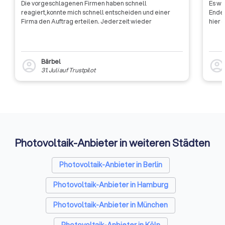
Die vorgeschlagenen Firmen haben schnell
Es wa
reagiert,konnte mich schnell entscheiden und einer
Ende 
Firma den Auftrag erteilen. Jederzeit wieder
hier 
Bärbel
account_circle
account_circl
31. Juli
auf
Trustpilot
Photovoltaik-Anbieter in weiteren Städten
Photovoltaik-Anbieter in Berlin
Photovoltaik-Anbieter in Hamburg
Photovoltaik-Anbieter in München