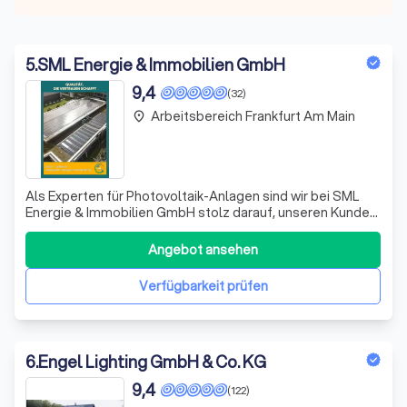
5
.
SML Energie & Immobilien GmbH
9,4
(32)
Arbeitsbereich Frankfurt Am Main
place
Als Experten für Photovoltaik-Anlagen sind wir bei SML
Energie & Immobilien GmbH stolz darauf, unseren Kunden
maßgeschneiderte Lösungen für ihre Energiebedürfnisse
zu bieten. Wir verstehen, dass jede Immobilie einzigartig
Angebot ansehen
ist, und daher erfordert jede eine individuelle
Herangehensweise. Unser Team a
Verfügbarkeit prüfen
6
.
Engel Lighting GmbH & Co. KG
9,4
(122)