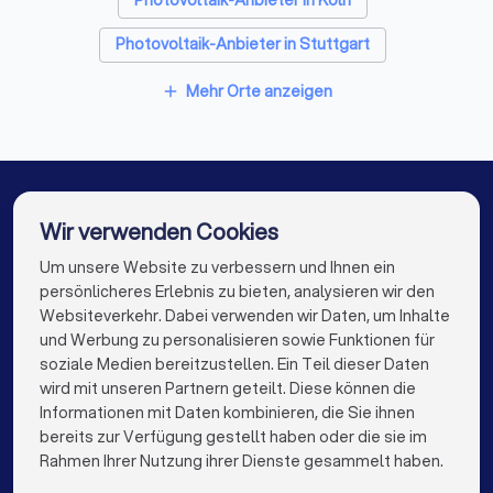
Photovoltaik-Anbieter in Köln
Photovoltaik-Anbieter in Stuttgart
Photovoltaik-Anbieter in Düsseldorf
Mehr Orte anzeigen
add
Photovoltaik-Anbieter in Dortmund
Photovoltaik-Anbieter in Essen
Photovoltaik-Anbieter in Bremen
Wir verwenden Cookies
Photovoltaik-Anbieter in Nürnberg
Um unsere Website zu verbessern und Ihnen ein
Die besten Photovoltaik-Anbieter für Sie
persönlicheres Erlebnis zu bieten, analysieren wir den
Photovoltaik-Anbieter in Dresden
Websiteverkehr. Dabei verwenden wir Daten, um Inhalte
info@trustlocal.de
und Werbung zu personalisieren sowie Funktionen für
Photovoltaik-Anbieter in Hannover
soziale Medien bereitzustellen. Ein Teil dieser Daten
wird mit unseren Partnern geteilt. Diese können die
Photovoltaik-Anbieter in Leipzig
Informationen mit Daten kombinieren, die Sie ihnen
bereits zur Verfügung gestellt haben oder die sie im
Photovoltaik-Anbieter in Duisburg
keyboard_arrow_down
FÜR PRIVATPERSONEN
Rahmen Ihrer Nutzung ihrer Dienste gesammelt haben.
Photovoltaik-Anbieter in Bochum
keyboard_arrow_down
FÜR FIRMEN