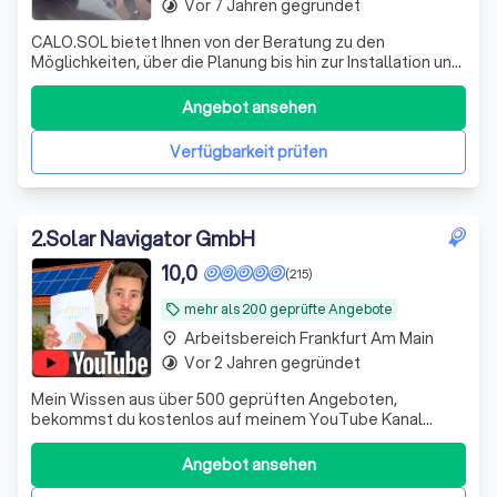
Vor 7 Jahren gegründet
timelapse
CALO.SOL bietet Ihnen von der Beratung zu den
Möglichkeiten, über die Planung bis hin zur Installation und
der lebenslangen technischen Betreuung alles, was Sie
für Ihre eigenen Solaranlage benötigen.
Angebot ansehen
Verfügbarkeit prüfen
2
.
Solar Navigator GmbH
10,0
(215)
mehr als 200 geprüfte Angebote
local_offer
Arbeitsbereich Frankfurt Am Main
place
Vor 2 Jahren gegründet
timelapse
Mein Wissen aus über 500 geprüften Angeboten,
bekommst du kostenlos auf meinem YouTube Kanal
"Photovoltaik mit Philipp"
Angebot ansehen