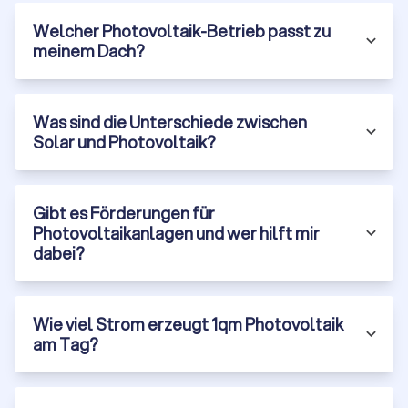
von sauberer und nachhaltiger Energie aus der Sonne!
Photovoltaik bietet eine nachhaltige und wirtschaftlich
Welcher Photovoltaik-Betrieb passt zu
attraktive Möglichkeit, Strom zu erzeugen. Mit den richtigen
meinem Dach?
Förderungen, einer guten Planung und einem erfahrenen
Installateur können Sie langfristig von den Vorteilen
profitieren. Nutzen Sie Trustlocal, um unverbindlich und
Was sind die Unterschiede zwischen
kostenlos Angebote von lokalen Photovoltaik Installateuren
Solar und Photovoltaik?
in Frankfurt am Main zu vergleichen und die beste Lösung für
Ihr Projekt zu finden. Die Investition in Photovoltaik ist nicht nur
ein Beitrag zum Umweltschutz, sondern auch eine kluge
finanzielle Entscheidung für die Zukunft.
Gibt es Förderungen für
Photovoltaikanlagen und wer hilft mir
dabei?
Wie viel Strom erzeugt 1qm Photovoltaik
am Tag?