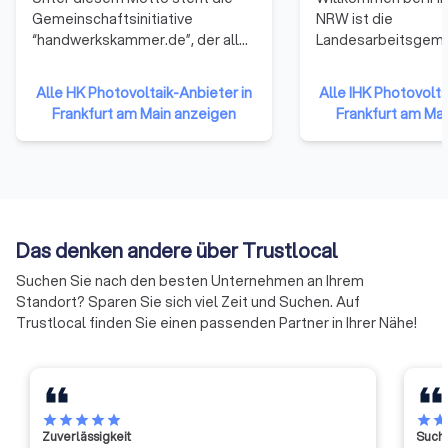
Gemeinschaftsinitiative
NRW ist die
“handwerkskammer.de”, der alle
Landesarbeitsgeme
53 Handwerkskammern
16 Industrie- und
angehören. Sie repräsentieren
Handelskammern in
Alle HK Photovoltaik-Anbieter in
Alle IHK Photovolta
damit das gesamte Handwerk in
Westfalen. Wir geb
Frankfurt am Main anzeigen
Frankfurt am Ma
der Bundesrepublik Deutschland.
gewerblichen Wirts
Die Mitglieder haben sich darauf
starke Stimme im D
verständigt, ihre Ressourcen zu
landespolitischen 
bündeln und neue Formen der
Als
Zusammenarbeit zu erproben.
Selbstverwaltungs
Auf diese Weise soll die Arbeit
der Wirtschaft übe
Das denken andere über Trustlocal
der Handwerkskammern
IHKs in NRW Verant
effizienter und effektiver
die Unternehmen im
Suchen Sie nach den besten Unternehmen an Ihrem
werden.
bringen Lösungen 
Standort? Sparen Sie sich viel Zeit und Suchen. Auf
und wägen Einzel- 
Trustlocal finden Sie einen passenden Partner in Ihrer Nähe!
Standortinteresse
gegeneinander ab.
star
star
star
star
star
star
sta
Zuverlässigkeit
Suche