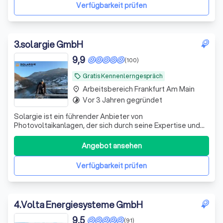
Verfügbarkeit prüfen
3
.
solargie GmbH
9,9
(100)
Gratis Kennenlerngespräch
local_offer
Arbeitsbereich Frankfurt Am Main
place
Vor 3 Jahren gegründet
timelapse
Solargie ist ein führender Anbieter von
Photovoltaikanlagen, der sich durch seine Expertise und
sein Engagement für die Kundenzufriedenheit
auszeichnet. Wir verstehen, dass jede Photovoltaikanlage
Angebot ansehen
einzigartig ist und bieten daher maßgeschneiderte
Lösungen, die perfekt auf die individuellen Bedürfnis
Verfügbarkeit prüfen
4
.
Volta Energiesysteme GmbH
9,5
(91)