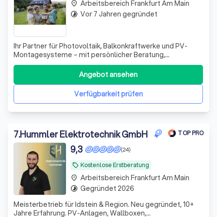
Arbeitsbereich Frankfurt Am Main
place
Vor 7 Jahren gegründet
timelapse
Ihr Partner für Photovoltaik, Balkonkraftwerke und PV-
Montagesysteme – mit persönlicher Beratung,
zuverlässigen Produkten und praxisnahen Lösungen für
Privat und Gewerbe.
Angebot ansehen
Verfügbarkeit prüfen
7
.
Hummler Elektrotechnik GmbH
TOP PRO
9,3
(24)
Kostenlose Erstberatung
local_offer
Arbeitsbereich Frankfurt Am Main
place
Gegründet 2026
timelapse
Meisterbetrieb für Idstein & Region. Neu gegründet, 10+
Jahre Erfahrung. PV-Anlagen, Wallboxen,