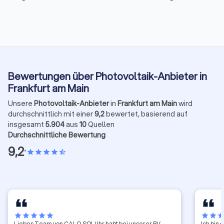
Bewertungen über Photovoltaik-Anbieter in
Frankfurt am Main
Unsere
Photovoltaik-Anbieter
in
Frankfurt am Main
wird
durchschnittlich mit einer
9,2
bewertet, basierend auf
insgesamt
5.904
aus
10
Quellen
Durchschnittliche Bewertung
9,2
•
star
star
star
star
star_half
star
star
star
star
star
star
star
sta
Liebes Team von CALO.SOL! Ihr habt bei unserer PV-
Ich bin