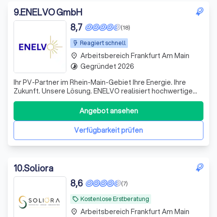
9
.
ENELVO GmbH
8,7
(18)
Reagiert schnell
Arbeitsbereich Frankfurt Am Main
place
Gegründet 2026
timelapse
Ihr PV-Partner im Rhein-Main-Gebiet Ihre Energie. Ihre
Zukunft. Unsere Lösung. ENELVO realisiert hochwertige
Photovoltaik-Systeme für Privathaushalte & Gewerbe im
Rhein-Main-Gebiet – von der ersten Beratung bis zur
Angebot ansehen
schlüsselfertigen Anlage. Wir kommen aus dem Bau – seit
drei Generationen. Dieses F
Verfügbarkeit prüfen
10
.
Soliora
8,6
(7)
Kostenlose Erstberatung
local_offer
Arbeitsbereich Frankfurt Am Main
place