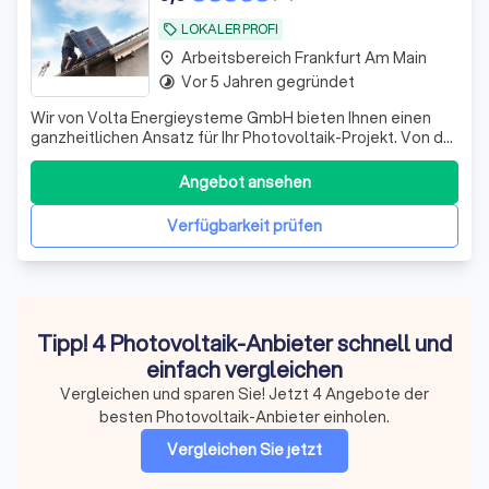
LOKALER PROFI
local_offer
Arbeitsbereich Frankfurt Am Main
place
Vor 5 Jahren gegründet
timelapse
Wir von Volta Energieysteme GmbH bieten Ihnen einen
ganzheitlichen Ansatz für Ihr Photovoltaik-Projekt. Von der
ersten Beratung, über die detaillierte Planung, bis hin zur
präzisen Montage erhalten Sie bei uns alle Leistungen aus
Angebot ansehen
einer Hand. Unser Team steht Ihnen während des
gesamten Prozesses jede
Verfügbarkeit prüfen
Tipp! 4 Photovoltaik-Anbieter schnell und
einfach vergleichen
Vergleichen und sparen Sie! Jetzt 4 Angebote der
besten Photovoltaik-Anbieter einholen.
Vergleichen Sie jetzt