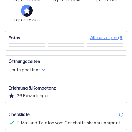
Baby- und Schwangerschaftsfotografie
Unternehmensfotografie (z.B. Portrait)
Top
Score
2022
Werbe-und Produktfotografie
Vor Ort
Ganztägig (ab 6 Stunden)
Ganztägig
Alle anzeigen (9)
Fotos
Nachmittags & Abends
Morgens & (Nach)mittags
Nur (nach)mittags
Sonstiges
Videografie
Öffnungszeiten
Heute geöffnet
Erfahrung & Kompetenz
star
36
Bewertungen
Checkliste
inf
E-Mail und Telefon vom Geschäftsinhaber überprüft.