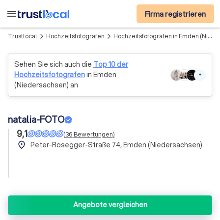
menu
Firma registrieren
Trustlocal
Hochzeitsfotografen
Hochzeitsfotografen in Emden (Niedersachsen)
arrow_forward_ios
arrow_forward_ios
Sehen Sie sich auch die
Top 10 der
Hochzeitsfotografen
in Emden
+
(Niedersachsen) an
natalia-FOTO
9,1
(
36
Bewertungen
)
place
Peter-Rosegger-Straße 74, Emden (Niedersachsen)
Angebote vergleichen