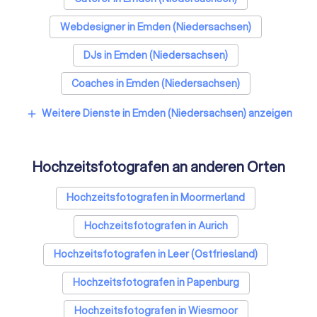
Webdesigner in Emden (Niedersachsen)
DJs in Emden (Niedersachsen)
Coaches in Emden (Niedersachsen)
Videografen in Emden (Niedersachsen)
Weitere Dienste in Emden (Niedersachsen) anzeigen
add
Bestatter in Emden (Niedersachsen)
Hochzeitsfotografen an anderen Orten
Paartherapeuten in Emden (Niedersachsen)
Sicherheitsdienste in Emden (Niedersachsen)
Hochzeitsfotografen in Moormerland
Freie Redner in Emden (Niedersachsen)
Hochzeitsfotografen in Aurich
Hochzeitsfotografen in Leer (Ostfriesland)
Hochzeitsfotografen in Papenburg
Hochzeitsfotografen in Wiesmoor