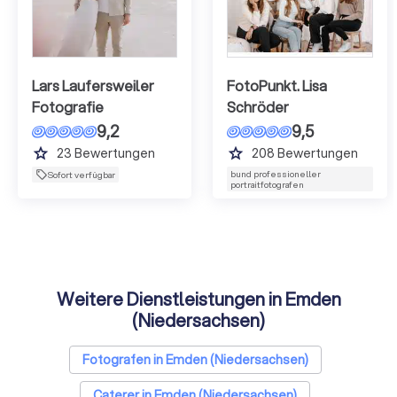
Lars Laufersweiler
FotoPunkt. Lisa
Fotografie
Schröder
9,2
9,5
grade
grade
23
Bewertungen
208
Bewertungen
bund professioneller
Sofort verfügbar
portraitfotografen
Weitere Dienstleistungen in Emden
(Niedersachsen)
Fotografen in Emden (Niedersachsen)
Caterer in Emden (Niedersachsen)