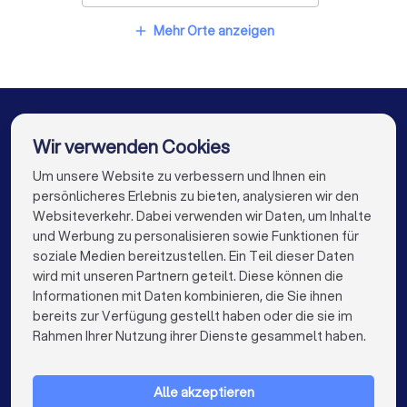
Hochzeitsfotografen in Rhauderfehn
Mehr Orte anzeigen
add
Hochzeitsfotografen in Uplengen
Hochzeitsfotografen in Apen
Hochzeitsfotografen in Barßel
Wir verwenden Cookies
Hochzeitsfotografen in Westerstede
Um unsere Website zu verbessern und Ihnen ein
Die besten Unternehmen für Sie
persönlicheres Erlebnis zu bieten, analysieren wir den
Hochzeitsfotografen in Berlin
Websiteverkehr. Dabei verwenden wir Daten, um Inhalte
info@trustlocal.de
und Werbung zu personalisieren sowie Funktionen für
Hochzeitsfotografen in Hamburg
soziale Medien bereitzustellen. Ein Teil dieser Daten
wird mit unseren Partnern geteilt. Diese können die
Hochzeitsfotografen in München
Informationen mit Daten kombinieren, die Sie ihnen
bereits zur Verfügung gestellt haben oder die sie im
Hochzeitsfotografen in Köln
keyboard_arrow_down
FÜR PRIVATPERSONEN
Rahmen Ihrer Nutzung ihrer Dienste gesammelt haben.
Hochzeitsfotografen in Frankfurt am Main
keyboard_arrow_down
FÜR FIRMEN
Hochzeitsfotografen in Stuttgart
Alle akzeptieren
keyboard_arrow_down
ÜBER TRUSTLOCAL