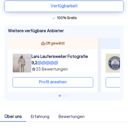
Verfügbarkeit
100% Gratis
check
Weitere verfügbare Anbieter
Oft gewählt
Lars Laufersweiler Fotografie
S
9,2
9,
23
Bewertungen
grade
gra
Profil ansehen
Über uns
Erfahrung
Bewertungen