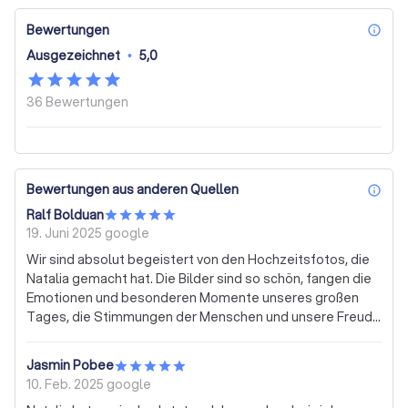
Bewertungen
inf
Ausgezeichnet
•
5,0
36
Bewertungen
Bewertungen aus anderen Quellen
inf
Ralf Bolduan
19. Juni 2025
google
Wir sind absolut begeistert von den Hochzeitsfotos, die
Natalia gemacht hat. Die Bilder sind so schön, fangen die
Emotionen und besonderen Momente unseres großen
Tages, die Stimmungen der Menschen und unsere Freude
perfekt ein. Wir hätten uns keine bessere Wahl wünschen
können. Die Kommunikation in der Vorbereitung war
Jasmin Pobee
äußerst zielgerichtet, präzise und auf das Notwendige
10. Feb. 2025
google
reduziert. So bekamen wir den Kopf schnell wieder frei.