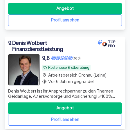
Steuervorteile zu nutzen, die dir zustehen.
Angebot
Profil ansehen
9
.
Denis Wolbert
TOP
PRO
Finanzdienstleistung
9,6
(168)
Kostenlose Erstberatung
local_offer
Arbeitsbereich Gronau (Leine)
place
Vor 6 Jahren gegründet
timelapse
Denis Wolbert ist Ihr Ansprechpartner zu den Themen
Geldanlage, Altersvorsorge und Absicherung! ✅100%
unabhängig ✅Hohe Fachkompetenz ✅Digital & schnell
Angebot
Profil ansehen