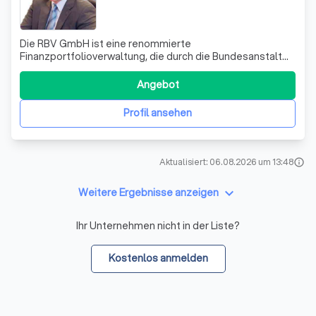
Die RBV GmbH ist eine renommierte
Finanzportfolioverwaltung, die durch die Bundesanstalt
für Finanzdienstleistungsaufsicht (BAFin) zugelassen ist.
Wir bieten unseren Kunden eine professionelle und
Angebot
seriöse Betreuung in allen Fragen zur Geldanlage und
ermöglichen den Zugang zu den internationalen Wert
Profil ansehen
Aktualisiert: 06.08.2026 um 13:48
info
keyboard_arrow_down
Weitere Ergebnisse anzeigen
Ihr Unternehmen nicht in der Liste?
Kostenlos anmelden