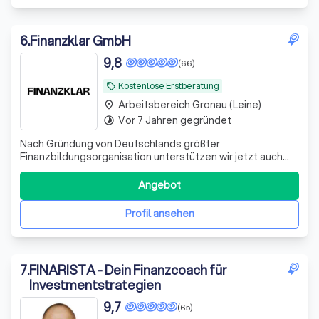
6
.
Finanzklar GmbH
9,8
(66)
Kostenlose Erstberatung
local_offer
Arbeitsbereich Gronau (Leine)
place
Vor 7 Jahren gegründet
timelapse
Nach Gründung von Deutschlands größter
Finanzbildungsorganisation unterstützen wir jetzt auch
bei der Umsetzung. Bekannt aus ZDF, ARD, RTL und vielen
weiteren Medien.
Angebot
Profil ansehen
7
.
FINARISTA - Dein Finanzcoach für
Investmentstrategien
9,7
(65)