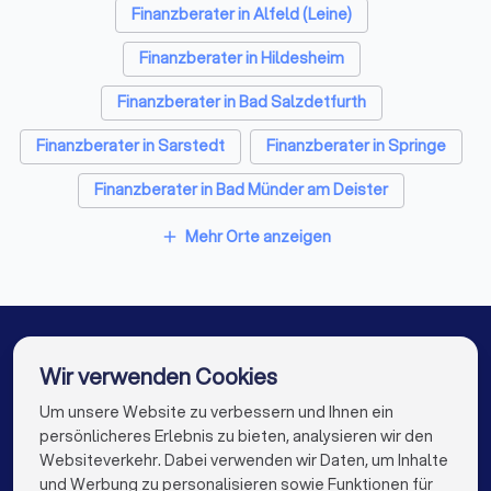
Finanzberater in Alfeld (Leine)
Finanzberater in Hildesheim
Finanzberater in Bad Salzdetfurth
Finanzberater in Sarstedt
Finanzberater in Springe
Finanzberater in Bad Münder am Deister
Finanzberater in Wennigsen
Mehr Orte anzeigen
add
Finanzberater in Laatzen
Finanzberater in Hemmingen (Niedersachsen)
Finanzberater in Emmerthal
Finanzberater in Berlin
Wir verwenden Cookies
Finanzberater in Hamburg
Um unsere Website zu verbessern und Ihnen ein
Die besten Finanzberater für Sie
persönlicheres Erlebnis zu bieten, analysieren wir den
Finanzberater in München
Finanzberater in Köln
Websiteverkehr. Dabei verwenden wir Daten, um Inhalte
info@trustlocal.de
und Werbung zu personalisieren sowie Funktionen für