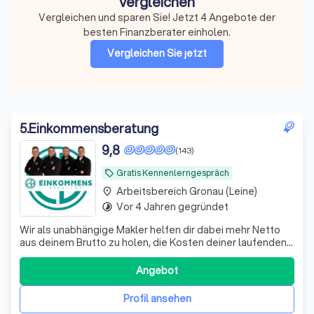
vergleichen
Vergleichen und sparen Sie! Jetzt 4 Angebote der
besten Finanzberater einholen.
Vergleichen Sie jetzt
5
.
Einkommensberatung
9,8
(143)
Gratis Kennenlerngespräch
local_offer
Arbeitsbereich Gronau (Leine)
place
Vor 4 Jahren gegründet
timelapse
Wir als unabhängige Makler helfen dir dabei mehr Netto
aus deinem Brutto zu holen, die Kosten deiner laufenden
Verträge zu reduzieren und deine Rentenlücke zu
schließen.
Angebot
Profil ansehen