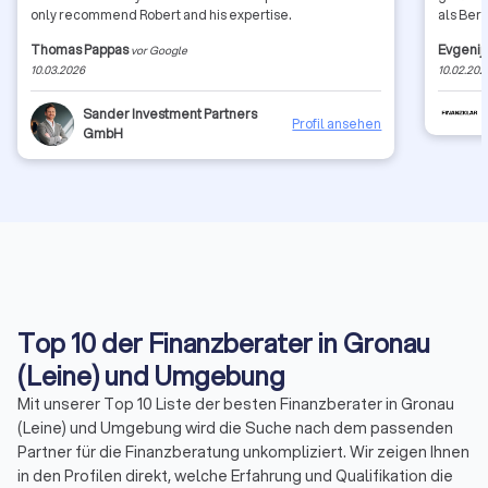
only recommend Robert and his expertise.
als Ber
Thomas Pappas
Evgenij
vor Google
10.03.2026
10.02.202
Sander Investment Partners
Profil ansehen
GmbH
Top 10 der Finanzberater in Gronau
(Leine) und Umgebung
Mit unserer Top 10 Liste der besten Finanzberater in Gronau
(Leine) und Umgebung wird die Suche nach dem passenden
Partner für die Finanzberatung unkompliziert. Wir zeigen Ihnen
in den Profilen direkt, welche Erfahrung und Qualifikation die