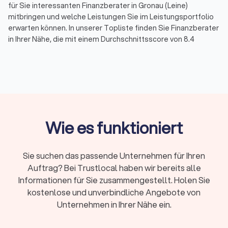
für Sie interessanten Finanzberater in Gronau (Leine)
mitbringen und welche Leistungen Sie im Leistungsportfolio
erwarten können. In unserer Topliste finden Sie Finanzberater
in Ihrer Nähe, die mit einem Durchschnittsscore von 8.4
bewertet wurden. Durch echte Kundenbewertungen erhalten
Sie zudem direkt Informationen zu gebuchten Leistungen und
der Zufriedenheit der Kunden.
Sortieren Sie unsere Topliste mit wenigen Mouseklicks, um
spezialisierte Experten für Ihr Themenfeld in der
Finanzberatung zu finden. So können Sie Spezialisten für
Versicherungen, für Rente & Altersvorsorge, für
Wie es funktioniert
Baufinanzierung, Geldanlagen & Vermögensberatung oder für
die Unternehmensberatung auf einen Blick aussuchen und die
besten Finanzberater in Gronau (Leine) und Umgebung
Sie suchen das passende Unternehmen für Ihren
kennenlernen. Und wenn noch Fragen bleiben, stehen wir von
Auftrag? Bei Trustlocal haben wir bereits alle
Trustlocal Ihnen gerne zur Verfügung, indem wir
Informationen für Sie zusammengestellt. Holen Sie
entsprechend Ihrer Anfrage direkt ein individuelles Angebot
kostenlose und unverbindliche Angebote von
erfragen. Nutzen Sie Trustlocal für die schnelle Suche nach
Unternehmen in Ihrer Nähe ein.
einer Finanzberatung, die genau zu Ihren Bedürfnissen passt.