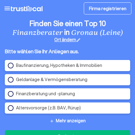
menu
Firma registrieren
Finden Sie einen Top 10
in
Finanzberater
Gronau (Leine)
Ort ändern
edit
Bitte wählen Sie Ihr Anliegen aus.
Baufinanzierung, Hypotheken & Immobilien
Geldanlage & Vermögensberatung
Finanzberatung und -planung
Altersvorsorge (z.B. BAV, Rürup)
Mehr anzeigen
add