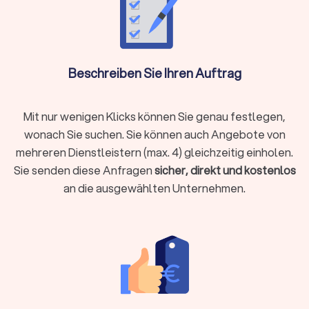
Versicherungen
Der Finanzberater für Versicherungen weiß durch die
Schilderung Ihrer Lebens- und Finanzsituation die besten
Absicherungen zu gewährleisten. Ob
Beschreiben Sie Ihren Auftrag
Berufsunfähigkeitsversicherung, Hausrat oder
Tierhalterhaftpflicht: Bei einem unabhängigen
Versicherungsberater in Gronau (Leine) sind Sie in den besten
Mit nur wenigen Klicks können Sie genau festlegen,
Händen.
wonach Sie suchen. Sie können auch Angebote von
mehreren Dienstleistern (max. 4) gleichzeitig einholen.
Sie senden diese Anfragen
sicher, direkt und kostenlos
Baufinanzierung, Hypotheken & Immobilien
an die ausgewählten Unternehmen.
Finanzierungen rund um Immobilienkauf, Immobilienverkauf
und deren Unterhaltung stellen schnell vor
Herausforderungen.
Experten für die Baufinanzierung
, für
Hypotheken und Immobilien allgemein helfen Ihnen, das
Beste aus Ihrer Immobiliensituation herauszuholen.
Vermögensverwaltung, Finanzplanung & -