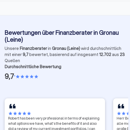
Bewertungen über Finanzberater in Gronau
(Leine)
Unsere
Finanzberater
in
Gronau (Leine)
wird durchschnittlich
mit einer
9,7
bewertet, basierend auf insgesamt
12.702
aus
23
Quellen
Durchschnittliche Bewertung
9,7
•
star
star
star
star
star
star
star
star
star
star
star
star
sta
Robert has been very professional in terms of explaining
Herr Bel
what options we have, what’s the benefits of it and also
alle me
did a review of my current investment portfolios. I can
große E