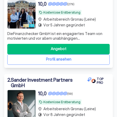
10,0
(279)
Kostenlose Erstberatung
local_offer
Arbeitsbereich Gronau (Leine)
place
Vor 5 Jahren gegründet
timelapse
DieFinanzchecker GmbH ist ein engagiertes Team von
motivierten und vor allem unabhängigen
Finanz-/Versicherungsmaklern aus dem Münsterland. Seit
2012 bieten wir unseren Kunden individuelle und
Angebot
zielorientierte Produkte an, wobei wir den Fokus auf
Transparenz und Verständlichkeit setzen. Wir sind uns
Profil ansehen
2
.
Sander Investment Partners
TOP
PRO
GmbH
10,0
(59)
Kostenlose Erstberatung
local_offer
Arbeitsbereich Gronau (Leine)
place
Vor 8 Jahren gegründet
timelapse