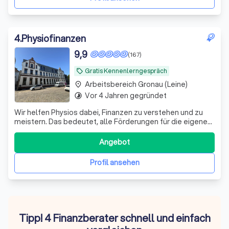
4
.
Physiofinanzen
9,9
(167)
Gratis Kennenlerngespräch
local_offer
Arbeitsbereich Gronau (Leine)
place
Vor 4 Jahren gegründet
timelapse
Wir helfen Physios dabei, Finanzen zu verstehen und zu
meistern. Das bedeutet, alle Förderungen für die eigene
Vorsorge und Absicherung richtig zu nutzen.
Angebot
Profil ansehen
Tipp! 4 Finanzberater schnell und einfach