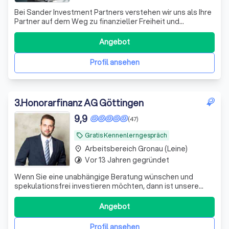
Bei Sander Investment Partners verstehen wir uns als Ihre
Partner auf dem Weg zu finanzieller Freiheit und
Sicherheit. Mit über einem Jahrzehnt Erfahrung im
Investmentbereich und einem engagierten Team aus
Angebot
Experten bieten wir maßgeschneiderte Anlagestrategien,
die perfekt auf Ihre individuellen Bedü
Profil ansehen
3
.
Honorarfinanz AG Göttingen
9,9
(47)
Gratis Kennenlerngespräch
local_offer
Arbeitsbereich Gronau (Leine)
place
Vor 13 Jahren gegründet
timelapse
Wenn Sie eine unabhängige Beratung wünschen und
spekulationsfrei investieren möchten, dann ist unsere
Finanzplanung und Anlageberatung genau das, was Sie
suchen.
Angebot
Profil ansehen