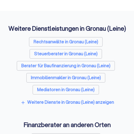
optimalen Finanzberatung und senden Sie uns Ihre Anfrage,
Etwas
damit wir für Sie die vorab erste Angebote einholen können.
Auffi
Zudem bieten viele Experten für die Finanzberatung
kostenlose Erstgespräche, um Ihnen die Vorzüge einer
Weitere Dienstleistungen in Gronau (Leine)
professionellen und unabhängigen Finanzberatung zu
verdeutlichen. Vergleichen Sie die Spezialisten für
Finanzfragen mit wenigen Klicks und wählen Sie den besten
Rechtsanwälte in Gronau (Leine)
Finanzberater in Gronau (Leine).
Steuerberater in Gronau (Leine)
Berater für Baufinanzierung in Gronau (Leine)
Immobilienmakler in Gronau (Leine)
Mediatoren in Gronau (Leine)
Energieberater in Gronau (Leine)
Weitere Dienste in Gronau (Leine) anzeigen
add
Finanzberater an anderen Orten