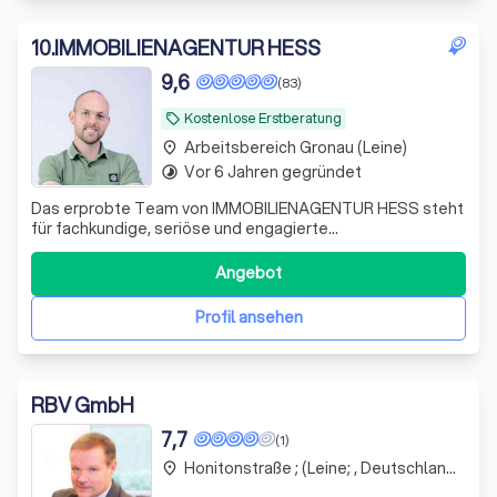
10
.
IMMOBILIENAGENTUR HESS
9,6
(83)
Kostenlose Erstberatung
local_offer
Arbeitsbereich Gronau (Leine)
place
Vor 6 Jahren gegründet
timelapse
Das erprobte Team von IMMOBILIENAGENTUR HESS steht
für fachkundige, seriöse und engagierte
Vermittlungsarbeit. Wir führen Verkäufer und Käufer,
Vermieter und Mieter zusammen - zum Wohle aller
Angebot
Beteiligten. Hinter dem Gründer, Stanley Hess, steht ein
Team aus erfahrenen und qualifizierten Immobiliene
Profil ansehen
RBV GmbH
7,7
(1)
Honitonstraße ; (Leine; , Deutschland 37, Gronau (Leine)
place