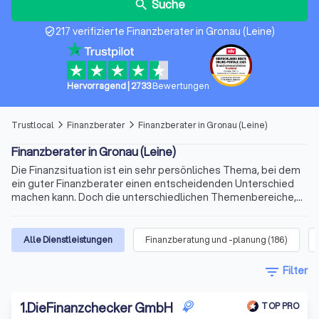
Suche
search
217 verifizierte Finanzberater in Gronau (Leine)
verified_user
Hervorragend
|
2733
Bewertungen
Trustlocal
Finanzberater
Finanzberater in Gronau (Leine)
arrow_forward_ios
arrow_forward_ios
Finanzberater in Gronau (Leine)
Die Finanzsituation ist ein sehr persönliches Thema, bei dem
ein guter Finanzberater einen entscheidenden Unterschied
machen kann. Doch die unterschiedlichen Themenbereiche,
die variablen Qualifikationen für die Beratertätigkeit und die
sich ständig ändernden Voraussetzungen machen die Suche
nach dem richtigen Berater schnell kompliziert. Wir bieten
Alle Dienstleistungen
Finanzberatung und -planung
(
186
)
Ihnen für Ihre Finanzen Experten für Versicherungen,
Immobilienfinanzierungen, Geldanlagen, Altersvorsorge und
filter_list
Filter
vieles mehr. Finden Sie jetzt mit Trustlocal den besten
Finanzberater in Gronau (Leine) und Umgebung.
1
.
DieFinanzchecker GmbH
TOP PRO