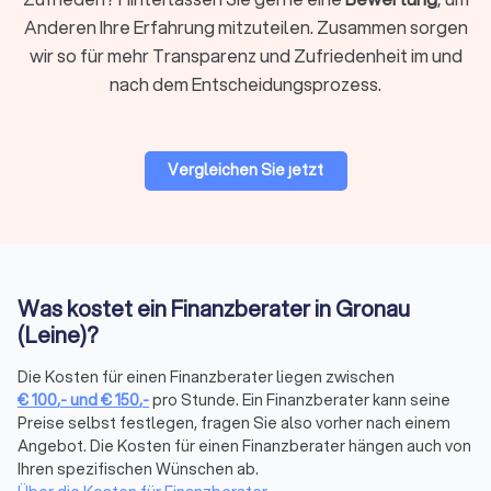
Rahmen der Unternehmensberatung ist ein anspruchsvolles
Anderen Ihre Erfahrung mitzuteilen. Zusammen sorgen
Themenfeld, bei dem ein spezialisierter Finanzberater die
wir so für mehr Transparenz und Zufriedenheit im und
einzig richtige Wahl ist. Erfahren Sie auf einen Blick, wer als
nach dem Entscheidungsprozess.
Finanzberater für Sie und Ihr Unternehmen in Frage kommt,
um auch komplexe Situationen mit dem passenden Partner
optimal zu meistern.
Auf Trustlocal können Sie Ihre Bedürfnisse beschreiben und
Vergleichen Sie jetzt
erklären, damit qualifizierte und kompetente Finanzberater in
Gronau (Leine) Ihnen maßgeschneiderte Angebote anbieten
können.
Finanzberatung in Gronau (Leine):
Was kostet ein Finanzberater in Gronau
Versicherungen, Altersvorsorge,
(Leine)?
Vermögensplanung und mehr
Die Kosten für einen Finanzberater liegen zwischen
Die komplexe Welt der Finanzen wird mit dem richtigen
€
100
,-
und
€
150
,-
pro Stunde. Ein Finanzberater kann seine
Finanzberater an Ihrer Seite zu einem Segen für Ihr
Preise selbst festlegen, fragen Sie also vorher nach einem
Vermögen. Seriosität, Zuverlässigkeit, Fachkenntnisse zu
Angebot. Die Kosten für einen Finanzberater hängen auch von
Besonderheiten und sich ändernde Vorgaben in der Branche
Ihren spezifischen Wünschen ab.
sind daher die maßgeblichen Aspekte, die Sie bei der Wahl