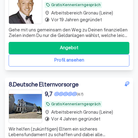
Gratis Kennenlerngespräch
local_offer
Arbeitsbereich Gronau (Leine)
place
Vor 19 Jahren gegründet
timelapse
Gehe mit uns gemeinsam den Weg zu Deinen finanziellen
Zielen indem Du nur die Geldanlagen wählst, welche leicht
verständlich, transparent, renditestark und kostengünstig
zugleich sind. Nie wieder versteckte Kosten & endlich
Angebot
mehr Gewinn durch prognosefreies Investieren.
Profil ansehen
8
.
Deutsche Elternvorsorge
9,7
(67)
Gratis Kennenlerngespräch
local_offer
Arbeitsbereich Gronau (Leine)
place
Vor 4 Jahren gegründet
timelapse
Wir helfen (zukünftigen) Eltern ein sicheres
Lebensfundament zu schaffen und dabei alle