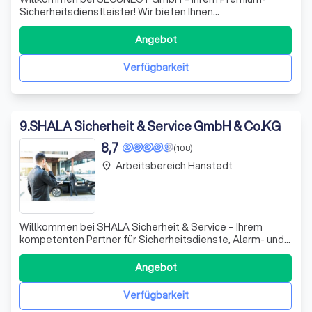
Sicherheitsdienstleister! Wir bieten Ihnen
maßgeschneidertes Sicherheitspersonal, das auf Ihre
individuellen Bedürfnisse abgestimmt ist. Ob als
Angebot
Einzelperson oder im Team, wir setzen Ihr
Sicherheitskonzept professionell und fachgerecht um.
Verfügbarkeit
Durch regelmäßig
9
.
SHALA Sicherheit & Service GmbH & Co.KG
8,7
(108)
Arbeitsbereich Hanstedt
place
Willkommen bei SHALA Sicherheit & Service – Ihrem
kompetenten Partner für Sicherheitsdienste, Alarm- und
Sicherheitstechnik sowie Gebäudedienste. Mit
langjähriger Erfahrung in diesen Bereichen garantieren wir
Angebot
Ihnen zuverlässige, qualitativ hochwertige und
termingerechte Leistungen. Unsere engagierte
Verfügbarkeit