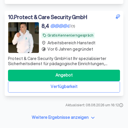
10
.
Protect & Care Security GmbH
8,4
(1)
Gratis Kennenlerngespräch
local_offer
Arbeitsbereich Hanstedt
place
Vor 6 Jahren gegründet
timelapse
Protect & Care Security GmbH ist Ihr spezialisierter
Sicherheitsdienst für pädagogische Einrichtungen,
Jugendhilfe, Schulen, Kitas und psychiatrische Kliniken.
Unser Schwerpunkt liegt auf Deeskalation,
Angebot
Krisenintervention und der professionellen Betreuung von
Systemsprengern sowie verhaltensauffällig
Verfügbarkeit
Aktualisiert: 08.08.2026 um 16:12
info
keyboard_arrow_down
Weitere Ergebnisse anzeigen