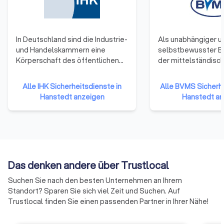
In Deutschland sind die Industrie-
Als unabhängiger u
und Handelskammern eine
selbstbewusster B
Körperschaft des öffentlichen
der mittelständisc
Rechts. Zu ihnen gehören
Sicherheitsunterne
Unternehmen einer Region. Alle
Deutschland verfolg
Alle IHK Sicherheitsdienste in
Alle BVMS Sicherhe
Gewerbetreibenden und
unserer Gründung i
Hanstedt anzeigen
Hanstedt an
Unternehmen mit Ausnahme
erfolgreich gesells
reiner Handwerksunternehmen,
und wirtschaftliche 
Landwirtschaften und
stellen uns den ste
Freiberufler (die nicht ins
wachsenden
Handelsregister eingetragen
Herausforderungen,
sind) gehören ihnen per Gesetz
und in Zukunft die A
Das denken andere über Trustlocal
an.
Sicherheitsdienstle
maßgeblich beeinfl
Suchen Sie nach den besten Unternehmen an Ihrem
sorgen für praxisor
Standort? Sparen Sie sich viel Zeit und Suchen. Auf
Lösungsansätze un
Trustlocal finden Sie einen passenden Partner in Ihrer Nähe!
kritischen und kons
Dialog mit Entschei