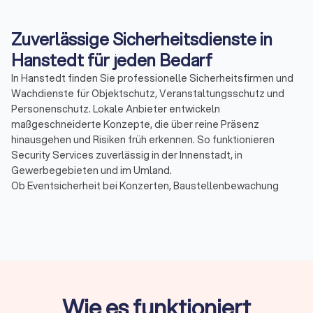
Zuverlässige Sicherheitsdienste in
Hanstedt für jeden Bedarf
In Hanstedt finden Sie professionelle Sicherheitsfirmen und
Wachdienste für Objektschutz, Veranstaltungsschutz und
Personenschutz. Lokale Anbieter entwickeln
maßgeschneiderte Konzepte, die über reine Präsenz
hinausgehen und Risiken früh erkennen. So funktionieren
Security Services zuverlässig in der Innenstadt, in
Gewerbegebieten und im Umland.
Ob Eventsicherheit bei Konzerten, Baustellenbewachung
während laufender Bauphasen oder Empfangs- und
Pförtnerdienste im Tagesbetrieb: Ein erfahrener
Sicherheitsbetrieb sorgt für klare Abläufe, dokumentierte
Maßnahmen und kurze Reaktionszeiten.
Warum Anbieter aus der Region?
Wie es funktioniert