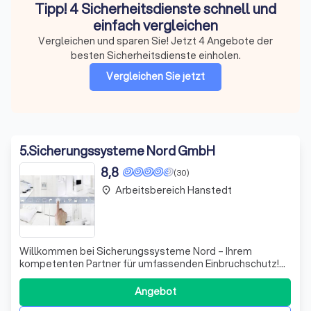
Tipp! 4 Sicherheitsdienste schnell und
einfach vergleichen
Vergleichen und sparen Sie! Jetzt 4 Angebote der
besten Sicherheitsdienste einholen.
Vergleichen Sie jetzt
5
.
Sicherungssysteme Nord GmbH
8,8
(30)
Arbeitsbereich Hanstedt
place
Willkommen bei Sicherungssysteme Nord – Ihrem
kompetenten Partner für umfassenden Einbruchschutz!
Wir setzen alles daran, unbefugten Zutritt zu Ihrem
Zuhause oder Unternehmen so schwer wie möglich zu
Angebot
machen. Mit unserer Expertise in mechanischem