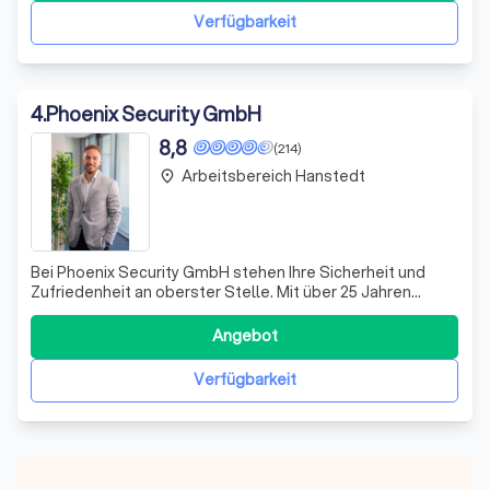
– wir sorgen dafür, dass Sie
Verfügbarkeit
4
.
Phoenix Security GmbH
8,8
(214)
Arbeitsbereich Hanstedt
place
Bei Phoenix Security GmbH stehen Ihre Sicherheit und
Zufriedenheit an oberster Stelle. Mit über 25 Jahren
Erfahrung in der Sicherheitsbranche haben wir uns als
zuverlässiger Partner für Veranstaltungen und
Angebot
Bauprojekte etabliert. Unser engagiertes Team von mehr
als 200 qualifizierten Mitarbeitern sor
Verfügbarkeit