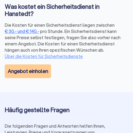
Was kostet ein Sicherheitsdienst in
erreichen Sie mehrere geprüfte Anbieter in Hanstedt,
Hanstedt?
erhalten vergleichbare Angebote innerhalb kurzer Zeit und
sehen echte Bewertungen. Unverbindlich und kostenlos.
Die Kosten für einen Sicherheitsdienst liegen zwischen
Jetzt Angebote in Hanstedt vergleichen (
Sicherheitsdienst-
€
30
,-
und
€
140
,-
pro Stunde. Ein Sicherheitsdienst kann
Anbieter
).
seine Preise selbst festlegen, fragen Sie also vorher nach
3. Vor-Ort-Begehung:
Lagecheck, Zugänge,
einem Angebot. Die Kosten für einen Sicherheitsdienst
Kommunikationswege und Eskalationsstufen festlegen. So
hängen auch von Ihren spezifischen Wünschen ab.
startet der Einsatz reibungslos, auch in der Innenstadt.
Über die Kosten für Sicherheitsdienste
4. Start & Review:
Mit klaren KPIs (Reaktionszeiten,
Berichtswesen) starten, regelmäßig auswerten und bei
Angebot einholen
Bedarf nachschärfen. Das hält Qualität stabil und Kosten
planbar.
Preisrahmen und Zuschläge
Die Spannen hängen von Einsatzart, Dauer und Teamgröße ab.
Häufig gestellte Fragen
Orientierung für Hanstedt:
Objektschutz:
25 € bis 45 € pro Stunde.
Veranstaltungsschutz:
28 € bis 50 € pro Stunde.
Die folgenden Fragen und Antworten helfen Ihnen,
Brandwache:
25 € bis 40 € pro Stunde.
Leistungen, Preise und Voraussetzungen von