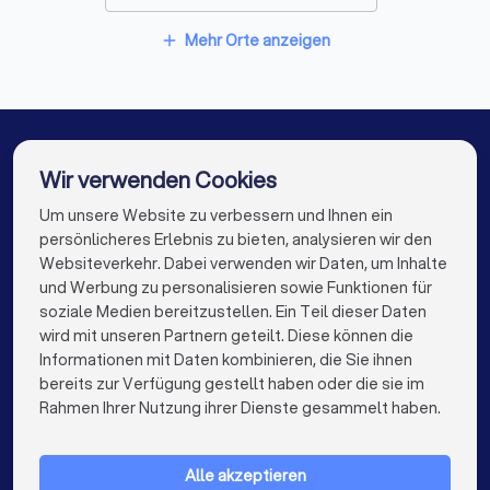
Sicherheitsdienste in Glinde (Schleswig-Holstein)
Mehr Orte anzeigen
add
Sicherheitsdienste in Soltau
Sicherheitsdienste in Hamburg
Sicherheitsdienste in Scheeßel
Wir verwenden Cookies
Sicherheitsdienste in Wedel
Um unsere Website zu verbessern und Ihnen ein
Die besten Sicherheitsdienste für Sie
persönlicheres Erlebnis zu bieten, analysieren wir den
Sicherheitsdienste in Berlin
Websiteverkehr. Dabei verwenden wir Daten, um Inhalte
info@trustlocal.de
und Werbung zu personalisieren sowie Funktionen für
Sicherheitsdienste in München
soziale Medien bereitzustellen. Ein Teil dieser Daten
wird mit unseren Partnern geteilt. Diese können die
Sicherheitsdienste in Köln
Informationen mit Daten kombinieren, die Sie ihnen
bereits zur Verfügung gestellt haben oder die sie im
Sicherheitsdienste in Frankfurt am Main
keyboard_arrow_down
FÜR PRIVATPERSONEN
Rahmen Ihrer Nutzung ihrer Dienste gesammelt haben.
Sicherheitsdienste in Stuttgart
keyboard_arrow_down
FÜR FIRMEN
Sicherheitsdienste in Düsseldorf
Alle akzeptieren
keyboard_arrow_down
ÜBER TRUSTLOCAL