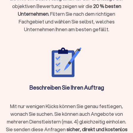
Sachkunde (§ 34a) treten souverän auf und handeln
objektiven Bewertung zeigen wir die
20 % besten
rechtssicher. Fragen Sie nach Einsatzprofilen:
Unternehmen
. Filtern Sie nach dem richtigen
Veranstaltungsschutz, Objektschutz, Personenschutz.
Fachgebiet und wählen Sie selbst, welches
Ein Wachdienst sollte genau dort Referenzen haben, wo
Unternehmen Ihnen am besten gefällt.
Sie ihn brauchen.
Standards und Prozesse:
Zertifizierungen wie DIN 77200
oder eine VdS-Anerkennung schaffen Transparenz über
Qualitätssicherung, Berichtswege und Kontrollen. Klären
Sie, wie Vorfälle dokumentiert werden und wer
Entscheidungen trifft.
Versicherung & Haftung:
Haftpflicht und
Betriebshaftpflicht mit nachvollziehbaren
Deckungssummen sind Pflicht. Lassen Sie sich die
Police zeigen und klären Sie Zuständigkeiten bei
Beschreiben Sie Ihren Auftrag
Schäden, etwa bei Events in stark frequentierten
Bereichen.
Erfahrungen vor Ort:
Referenzen, Fallbeispiele und
Mit nur wenigen Klicks können Sie genau festlegen,
Bewertungen aus Hanstedt helfen, die Passgenauigkeit
wonach Sie suchen. Sie können auch Angebote von
zu prüfen. Achten Sie auf konkrete Ergebnisse statt
mehreren Dienstleistern (max. 4) gleichzeitig einholen.
allgemeiner Versprechen.
Sie senden diese Anfragen
sicher, direkt und kostenlos
Wichtig:
Ohne gültige
§ 34a GewO
-Erlaubnis und BewachV-