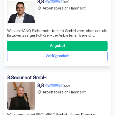
8,8
(25)
Arbeitsbereich Hanstedt
place
Wir von HANO Sicherheitstechnik GmbH verstehen uns als
Ihr zuverlässiger Full-Service-Anbieter im Bereich
Sicherheitstechnik. Nach der Inbetriebnahme lassen wir
Sie nicht allein – wir kümmern uns um die regelmäßige
Angebot
Wartung Ihrer Systeme, damit Sie sich stets auf eine
einwandfrei funktionierende Anla
Verfügbarkeit
8
.
Secunect GmbH
8,8
(20)
Arbeitsbereich Hanstedt
place
Willkommen bei SECUNECT GmbH – Ihrem Premium-