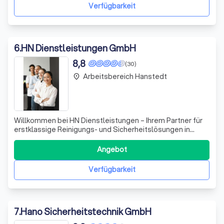
Einbruchschutz, Alarmanlagen und modernen
Verfügbarkeit
Videoüberwac
6
.
HN Dienstleistungen GmbH
8,8
(30)
Arbeitsbereich Hanstedt
place
Willkommen bei HN Dienstleistungen – Ihrem Partner für
erstklassige Reinigungs- und Sicherheitslösungen in
Hamburg! Wir sind ein engagiertes Team, das sich darauf
spezialisiert hat, sowohl private Haushalte als auch
Angebot
gewerbliche Räume in einwandfreiem Zustand zu halten.
Unsere erfahrenen Reinigungskr
Verfügbarkeit
7
.
Hano Sicherheitstechnik GmbH