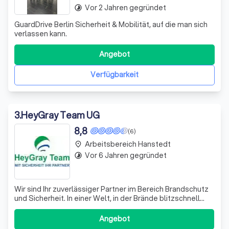
Vor 2 Jahren gegründet
timelapse
GuardDrive Berlin Sicherheit & Mobilität, auf die man sich
verlassen kann.
Angebot
Verfügbarkeit
3
.
HeyGray Team UG
8,8
(6)
Arbeitsbereich Hanstedt
place
Vor 6 Jahren gegründet
timelapse
Wir sind Ihr zuverlässiger Partner im Bereich Brandschutz
und Sicherheit. In einer Welt, in der Brände blitzschnell
entstehen können, stehen wir Ihnen mit unserem speziell
ausgebildeten Team zur Seite. Egal, ob durch
Angebot
Unachtsamkeit, defekte Maschinen oder andere Ursachen