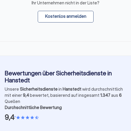
Ihr Unternehmen nicht in der Liste?
Kostenlos anmelden
Bewertungen über Sicherheitsdienste in
Hanstedt
Unsere
Sicherheitsdienste
in
Hanstedt
wird durchschnittlich
mit einer
9,4
bewertet, basierend auf insgesamt
1.347
aus
6
Quellen
Durchschnittliche Bewertung
9,4
•
star
star
star
star
star_half