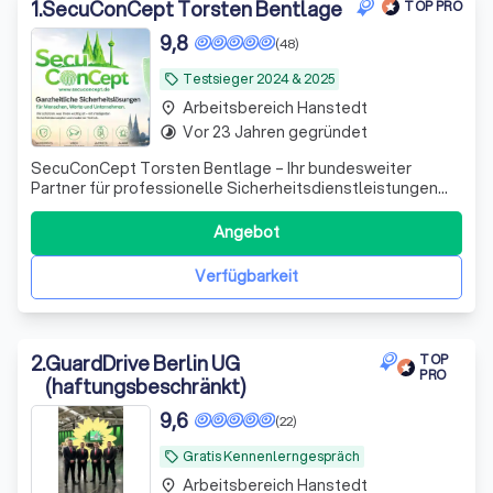
1
.
SecuConCept Torsten Bentlage
TOP PRO
9,8
(48)
Testsieger 2024 & 2025
local_offer
Arbeitsbereich Hanstedt
place
Vor 23 Jahren gegründet
timelapse
SecuConCept Torsten Bentlage – Ihr bundesweiter
Partner für professionelle Sicherheitsdienstleistungen
SecuConCept Torsten Bentlage steht seit über 20 Jahren
für zuverlässige, nachhaltige und hochwertige
Angebot
Sicherheitslösungen für Unternehmen, Industrie, Logistik,
Energieversorger und öffentliche Auft
Verfügbarkeit
2
.
GuardDrive Berlin UG
TOP
PRO
(haftungsbeschränkt)
9,6
(22)
Gratis Kennenlerngespräch
local_offer
Arbeitsbereich Hanstedt
place