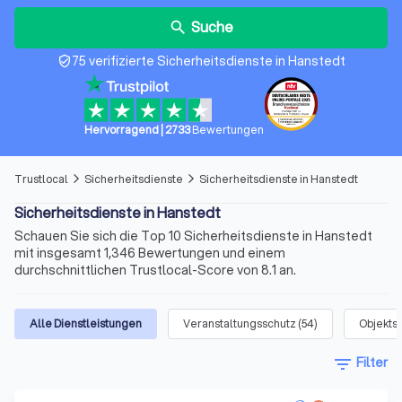
Suche
search
75 verifizierte Sicherheitsdienste in Hanstedt
verified_user
Hervorragend
|
2733
Bewertungen
Trustlocal
Sicherheitsdienste
Sicherheitsdienste in Hanstedt
arrow_forward_ios
arrow_forward_ios
Sicherheitsdienste in Hanstedt
Schauen Sie sich die Top 10 Sicherheitsdienste in Hanstedt
mit insgesamt 1,346 Bewertungen und einem
durchschnittlichen Trustlocal-Score von 8.1 an.
Alle Dienstleistungen
Veranstaltungsschutz
(
54
)
Objekts
filter_list
Filter