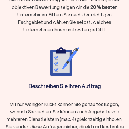
objektiven Bewertung zeigen wir die
20 % besten
Unternehmen
. Filtern Sie nach dem richtigen
Der Ablauf einer Mediation
Fachgebiet und wählen Sie selbst, welches
Die Mediation folgt einem strukturierten Ablauf, der aus
Unternehmen Ihnen am besten gefällt.
mehreren Phasen besteht:
Einleitungsphase:
In der ersten Phase wird der
Mediationsprozess eingeleitet. Der Mediator erklärt den
Parteien den Ablauf, die Regeln und Ziele der Mediation.
Hier betont der Mediator auch die Freiwilligkeit und
Vertraulichkeit. Die Parteien haben die Möglichkeit,
Fragen zu stellen und ihre Erwartungen an die Mediation
zu äußern.
Themensammlung und Problemanalyse:
In dieser Phase
schildern die Parteien ihre Sichtweise des Konflikts und
Beschreiben Sie Ihren Auftrag
benennen die Themen, die Sie lösen möchten. Der
Mediator sorgt dafür, dass die Parteien alle relevanten
Themen ansprechen und verstehen werden. Ziel ist es,
Mit nur wenigen Klicks können Sie genau festlegen,
ein gemeinsames Verständnis der Konfliktthemen zu
wonach Sie suchen. Sie können auch Angebote von
entwickeln.
mehreren Dienstleistern (max. 4) gleichzeitig einholen.
Interessenermittlung:
Zuerst sammelt der Mediator die
Themen, danach ermittelt er die Interessen und
Sie senden diese Anfragen
sicher, direkt und kostenlos