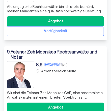
Als engagierte Rechtsanwältin bin ich stets bemüht,
meinen Mandanten eine qualitativ hochwertige Beratung
zu bieten. Ich verstehe, dass das Recht einem ständigen
Wandel unterliegt, daher bilde ich mich regelmäßig weiter,
Angebot
um immer auf dem neuesten Stand zu sein. Meine
Spezialgebiete sind das Sorgerec
Verfügbarkeit
9
.
Felsner Zeh Moenikes Rechtsanwälte und
Notar
8,9
(26)
Arbeitsbereich Melle
place
Wir sind die Felsner Zeh Moenikes GbR, eine renommierte
Anwaltskanzlei mit einem breiten Spektrum an
juristischen Dienstleistungen. Unser Team besteht aus
hochqualifizierten Rechtsanwälten und Notaren, die sich
Angebot
durch ihre Fachkompetenz und langjährige Erfahrung