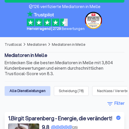
126 verifizierte Mediatoren in Melle
verified_user
Hervorragend
|
2729
Bewertungen
Trustlocal
Mediatoren
Mediatoren in Melle
arrow_forward_ios
arrow_forward_ios
Mediatoren in Melle
Entdecken Sie die besten Mediatoren in Melle mit 3,804
Kundenbewertungen und einem durchschnittlichen
Trustlocal-Score von 8.3.
Alle Dienstleistungen
Scheidung
(
78
)
Nachlass / Vererb
filter_list
Filter
1
.
Birgit Sparenberg - Energie, die verändert!
9,8
(25)