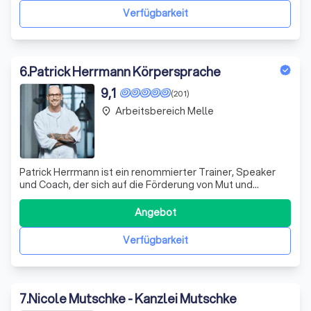
stetig zu einem führenden Anbieter juristischer D
Verfügbarkeit
6
.
Patrick Herrmann Körpersprache
9,1
(201)
Arbeitsbereich Melle
place
Patrick Herrmann ist ein renommierter Trainer, Speaker
und Coach, der sich auf die Förderung von Mut und
Selbstvertrauen spezialisiert hat. Mit über 40 Jahren
Erfahrung in der Arbeit mit Menschen aus
Angebot
unterschiedlichsten Bereichen, hat er eine einzigartige
Perspektive auf die menschliche Natur und di
Verfügbarkeit
7
.
Nicole Mutschke - Kanzlei Mutschke