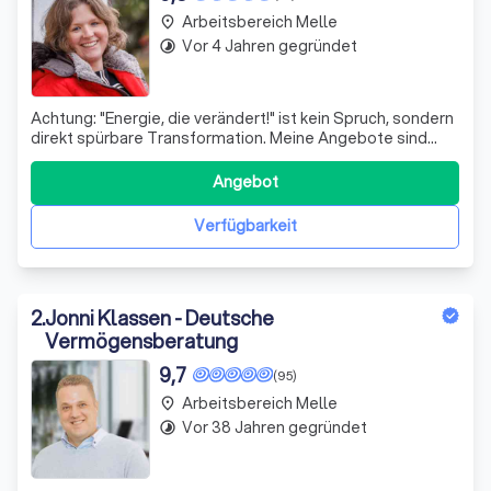
Arbeitsbereich Melle
place
Vor 4 Jahren gegründet
timelapse
Achtung: "Energie, die verändert!" ist kein Spruch, sondern
direkt spürbare Transformation. Meine Angebote sind
Einladungen zu Begegnung, Perspektivwechsel und
echter, nachhaltiger Veränderung. Ich arbeite mit einer
Angebot
Feinwahrnehmung, die für mich weder Theorie noch
Methode ist, sondern gelebte Real
Verfügbarkeit
2
.
Jonni Klassen - Deutsche
Vermögensberatung
9,7
(95)
Arbeitsbereich Melle
place
Vor 38 Jahren gegründet
timelapse