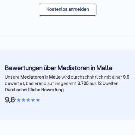
Kostenlos anmelden
Bewertungen über Mediatoren in Melle
Unsere
Mediatoren
in
Melle
wird durchschnittlich mit einer
9,6
bewertet, basierend auf insgesamt
3.785
aus
12
Quellen
Durchschnittliche Bewertung
9,6
•
star
star
star
star
star