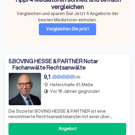
vergleichen
Vergleichen und sparen Sie! Jetzt 4 Angebote der
besten Mediatoren einholen.
Vergleichen Sie jetzt
5
.
BOVING HESSE & PARTNER Notar
Fachanwälte Rechtsanwälte
9,1
(35)
Haferstraße 41, Melle
place
Vor 18 Jahren gegründet
timelapse
Die Sozietät BOVING HESSE & PARTNER ist eine
renommierte Rechtsanwaltskanzlei mit einer über
sechzigjährigen Tradition. Unsere Kanzlei hat ihren
Ursprung in der 1959 von Rechtsanwalt und Notar Wilhelm
Angebot
Holtmann gegründeten Kanzlei und hat sich seitdem