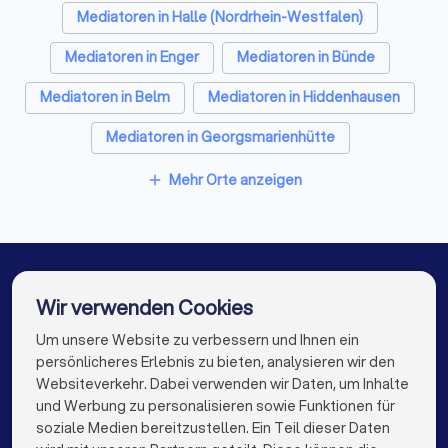
benötigen – bei Trustlocal finden Sie den passenden
Mediatoren in Halle (Nordrhein-Westfalen)
Mediator für Ihre Bedürfnisse.
Mediatoren in Enger
Mediatoren in Bünde
Mediatoren in Belm
Mediatoren in Hiddenhausen
Mediatoren in Georgsmarienhütte
Mediatoren in Kirchlengern
Mehr Orte anzeigen
add
Mediatoren in Osnabrück
Mediatoren in Lübbecke
Mediatoren in Berlin
Mediatoren in Hamburg
Mediatoren in München
Mediatoren in Köln
Wir verwenden Cookies
Mediatoren in Frankfurt am Main
Um unsere Website zu verbessern und Ihnen ein
Die besten Mediatoren für Sie
persönlicheres Erlebnis zu bieten, analysieren wir den
Mediatoren in Stuttgart
Mediatoren in Düsseldorf
Websiteverkehr. Dabei verwenden wir Daten, um Inhalte
info@trustlocal.de
und Werbung zu personalisieren sowie Funktionen für
Mediatoren in Dortmund
Mediatoren in Essen
soziale Medien bereitzustellen. Ein Teil dieser Daten