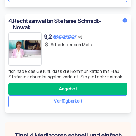
4
.
Rechtsanwältin Stefanie Schmidt-
Nowak
9,2
(33)
Arbeitsbereich Melle
place
"
Ich habe das Gefühl, dass die Kommunikation mit Frau
Stefanie sehr reibungslos verläuft. Sie gibt sehr zeitnah
und schnell Feedback. Obwohl wir uns noch nicht
kennengelernt haben, habe ich intuitiv das Gefühl, dass ich
Angebot
ihr vertrauen kann und sie ihr Bestes tun wird, um mir zu
helfen.
"
Verfügbarkeit
Tipp! 4 Mediatoren schnell und einfach