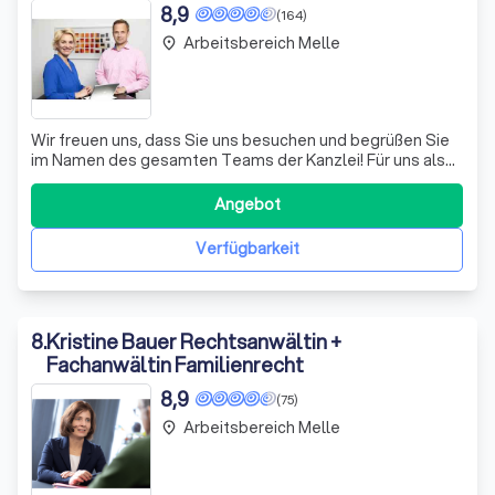
8,9
(164)
Arbeitsbereich Melle
place
Wir freuen uns, dass Sie uns besuchen und begrüßen Sie
im Namen des gesamten Teams der Kanzlei! Für uns als
Kanzlei und unsere Rechtsexperten stehen Sie und Ihre
maßgeschneiderte Beratung im Mittelpunkt. Jeder Fall ist
Angebot
anders gelagert, daher gibt es bei uns auch keine
Rechtsberatung „von der Stange
Verfügbarkeit
8
.
Kristine Bauer Rechtsanwältin +
Fachanwältin Familienrecht
8,9
(75)
Arbeitsbereich Melle
place