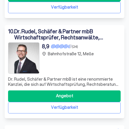
auszeichnen. Wir bieten rechtssichere
Verfügbarkeit
10
.
Dr. Rudel, Schäfer & Partner mbB
Wirtschaftsprüfer, Rechtsanwälte,
Steuerberater
8,9
(24)
Bahnhofstraße 12, Melle
place
Dr. Rudel, Schäfer & Partner mbB ist eine renommierte
Kanzlei, die sich auf Wirtschaftsprüfung, Rechtsberatung
und Steuerberatung spezialisiert hat. Mit einem Team aus
erfahrenen Partnern und rund 70 engagierten Mitarbeitern
Angebot
bieten wir unseren Mandanten eine umfassende und
individuelle Beratung. Uns
Verfügbarkeit