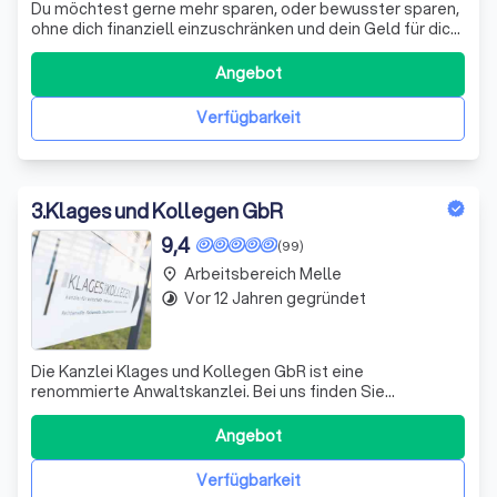
Du möchtest gerne mehr sparen, oder bewusster sparen,
ohne dich finanziell einzuschränken und dein Geld für dich
Arbeiten lassen? Dann bist du hier genau richtig,
kontaktiere uns einfach!
Angebot
Verfügbarkeit
3
.
Klages und Kollegen GbR
9,4
(99)
Arbeitsbereich Melle
place
Vor 12 Jahren gegründet
timelapse
Die Kanzlei Klages und Kollegen GbR ist eine
renommierte Anwaltskanzlei. Bei uns finden Sie
qualifizierte juristische und steuerliche Fachkompetenz.
Wir sind Fachanwälte für Insolvenz- und Sanierungsrecht,
Angebot
Steuerrecht, Bank- und Kapitalmarktrecht, Arbeitsrecht,
Verkehrsrecht und Erbrecht sowie Steue
Verfügbarkeit