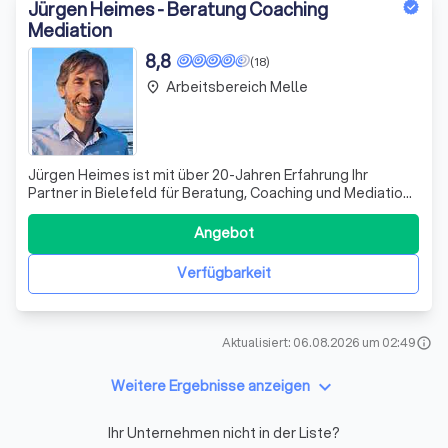
Jürgen Heimes - Beratung Coaching
Mediation
8,8
(18)
Arbeitsbereich Melle
place
Jürgen Heimes ist mit über 20-Jahren Erfahrung Ihr
Partner in Bielefeld für Beratung, Coaching und Mediation.
Mit seiner Expertise unterstützt er Unternehmen, Teams
sowie Privatpersonen und Paare dabei, gelingende
Angebot
Beziehungen und erfolgreicheres Arbeiten zu
verwirklichen. Als systemischer Berater
Verfügbarkeit
Aktualisiert: 06.08.2026 um 02:49
info
keyboard_arrow_down
Weitere Ergebnisse anzeigen
Ihr Unternehmen nicht in der Liste?