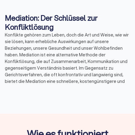
Mediation: Der Schlüssel zur
Konfliktlösung
Konflikte gehören zum Leben, doch die Art und Weise, wie wir
sie lösen, kann erhebliche Auswirkungen auf unsere
Beziehungen, unsere Gesundheit und unser Wohlbefinden
haben. Mediation ist eine alternative Methode der
Konfliktlösung, die auf Zusammenarbeit, Kommunikation und
gegenseitigem Verständnis basiert. Im Gegensatz zu
Gerichtsverfahren, die oft konfrontativ und langwierig sind,
bietet die Mediation eine schnellere, kostengünstigere und
weniger stressige Möglichkeit, Streitigkeiten beizulegen. Bei
Trustlocal haben Sie die Möglichkeit, bis zu vier Angebote von
qualifizierten Mediatoren in Ihrer Nähe einzuholen und so den
passenden Fachmann für Ihren spezifischen Konflikt zu
finden.
Wie es funktioniert